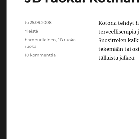
Julkaistu
to 25.09.2008
Kotona tehdyt h
Kategoriat
Yleistä
terveellisempiä 
Avainsanat
hampurilainen
,
JB ruoka
,
Suosittelen kaik
ruoka
tekemään tai os
artikkeliin
10 kommenttia
tällaista jälkeä:
JB
ruoka:
Kotihamppari