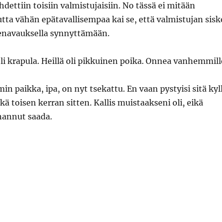
hdettiin toisiin valmistujaisiin. No tässä ei mitään
ta vähän epätavallisempaa kai se, että valmistujan sisk
venavauksella synnyttämään.
li krapula. Heillä oli pikkuinen poika. Onnea vanhemmill
 paikka, ipa, on nyt tsekattu. En vaan pystyisi sitä kyl
ä toisen kerran sitten. Kallis muistaakseni oli, eikä
nannut saada.