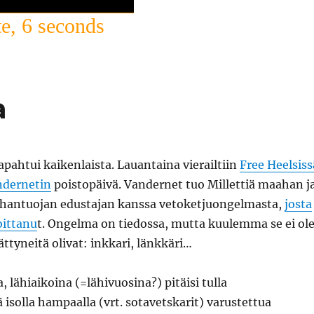
e, 6 seconds
a
pahtui kaikenlaista. Lauantaina vierailtiin
Free Heelsiss
ndernetin
poistopäivä. Vandernet tuo Millettiä maahan j
hantuojan edustajan kanssa vetoketjuongelmasta,
josta
oittanu
t. Ongelma on tiedossa, mutta kuulemma se ei ol
lättyneitä olivat: inkkari, länkkäri…
, lähiaikoina (=lähivuosina?) pitäisi tulla
ä isolla hampaalla (vrt. sotavetskarit) varustettua