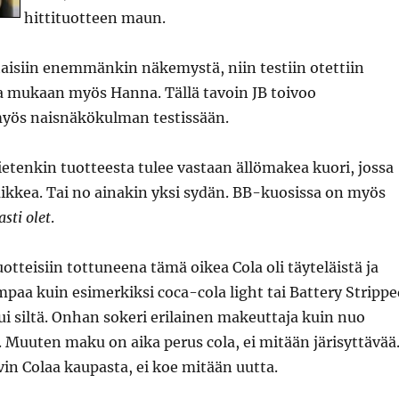
hittituotteen maun.
ataisiin enemmänkin näkemystä, niin testiin otettiin
na mukaan myös Hanna. Tällä tavoin JB toivoo
yös naisnäkökulman testissään.
tenkin tuotteesta tulee vastaan ällömakea kuori, jossa
ikkea. Tai no ainakin yksi sydän. BB-kuosissa on myös
sti olet
.
otteisiin tottuneena tämä oikea Cola oli täyteläistä ja
aa kuin esimerkiksi coca-cola light tai Battery Strippe
ui siltä. Onhan sokeri erilainen makeuttaja kuin nuo
Muuten maku on aika perus cola, ei mitään järisyttävää
vin Colaa kaupasta, ei koe mitään uutta.