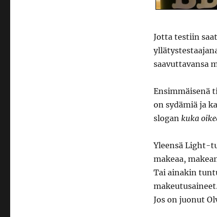
testaa:
BB
Cola
Jotta testiin sa
yllätystestaaja
saavuttavansa m
Ensimmäisenä tie
on sydämiä ja ka
slogan
kuka oikea
Yleensä Light-tu
makeaa, makeamp
Tai ainakin tunt
makeutusaineet. 
Jos on juonut Ol