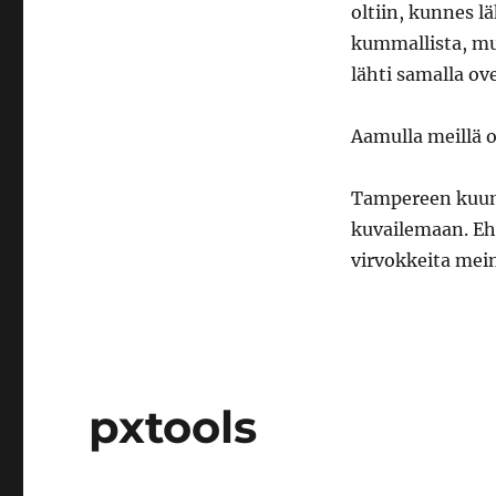
oltiin, kunnes lä
kummallista, mut
lähti samalla o
Aamulla meillä o
Tampereen kuumin
kuvailemaan. Ehk
virvokkeita mei
pxtools