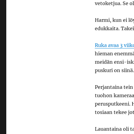
vetoketjua. Se ol
Harmi, kun ei lö
edukkaita. Takeis
Ruka avaa 3 viik
hieman enemmän
meidän ensi-isku
puskuri on siinä.
Perjantaina tei
tuohon kameraan
perusputkeeni. 
tosiaan tekee jo
Lauantaina oli ta