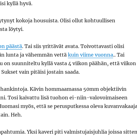
isi kyllä hyvä.
ytynyt kokoja housuista. Olisi ollut kohtuullisen
ta löytyi.
on päästä
. Tai siis yrittävät avata. Toivottavasti olisi
 lunta ja vähemmän vettä
kuin viime vuonna
.. Tai
 on suunniteltu kyllä vasta 4 viikon päähän, että viikon
 Sukset vain pitäisi jostain saada.
n hankintoja. Kävin hommaamassa 50mm objektiivin
i. Tosi kaivattu lisä tuohon ei-niin-valovoimaiseen
Huomasi myös, että se perusputkessa oleva kuvanvakaaj
tain. Heh.
pahtumia. Yksi kaveri piti valmistujaisjuhlia joissa sitte