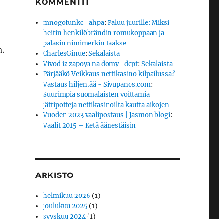
KOMMENTIT
mnogofunkc_ahpa
:
Paluu juurille: Miksi
heitin henkilöbrändin romukoppaan ja
palasin nimimerkin taakse
a.
CharlesGinue
:
Sekalaista
Vivod iz zapoya na domy_dept
:
Sekalaista
Pärjääkö Veikkaus nettikasino kilpailussa?
Vastaus hiljentää - Sivupanos.com
:
Suurimpia suomalaisten voittamia
jättipotteja nettikasinoilta kautta aikojen
Vuoden 2023 vaalipostaus | Jasmon blogi
:
Vaalit 2015 – Ketä äänestäisin
ARKISTO
helmikuu 2026
(1)
joulukuu 2025
(1)
syyskuu 2024
(1)