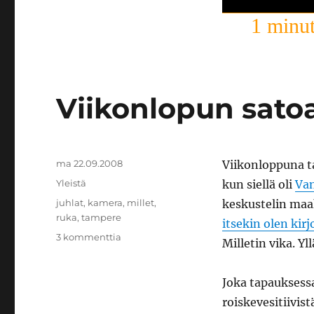
1 minut
Viikonlopun sato
Julkaistu
ma 22.09.2008
Viikonloppuna ta
Kategoriat
Yleistä
kun siellä oli
Va
Avainsanat
juhlat
,
kamera
,
millet
,
keskustelin maa
ruka
,
tampere
itsekin olen kirj
artikkeliin
3 kommenttia
Milletin vika. Yl
Viikonlopun
satoa
Joka tapauksessa
roiskevesitiivist