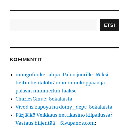
testaa:Kuinka
poistaa
punaviinitahra
Etsi
ETSI
KOMMENTIT
mnogofunkc_ahpa
:
Paluu juurille: Miksi
heitin henkilöbrändin romukoppaan ja
palasin nimimerkin taakse
CharlesGinue
:
Sekalaista
Vivod iz zapoya na domy_dept
:
Sekalaista
Pärjääkö Veikkaus nettikasino kilpailussa?
Vastaus hiljentää - Sivupanos.com
: