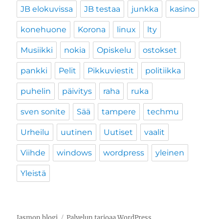
JB elokuvissa
JB testaa
junkka
kasino
konehuone
Korona
linux
lty
Musiikki
nokia
Opiskelu
ostokset
pankki
Pelit
Pikkuviestit
politiikka
puhelin
päivitys
raha
ruka
sven sonite
Sää
tampere
techmu
Urheilu
uutinen
Uutiset
vaalit
Viihde
windows
wordpress
yleinen
Yleistä
Jasmon blogi
Palvelun tarjoaa WordPress