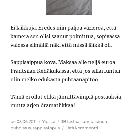
Ei laikkuja. Ei edes niin paljoa värieroa, että
kamera sen olisi saanut poimittua, sopivassa
valossa silmällä näki että missä läikkä oli.
Sappisaippua kova. Maksaa alle neljä euroa
Frantsilan Kehäkukassa, että jos sillai funtsii,
niin melko edukasta puhtaanapitoo.
Tämä ei ollut ehkä jännittävimpiä postauksia,
mutta arjen dramatiikkaa!
Julkaistu
Kategoriat
Avainsanat
pe 03.06.2011
Yleistä
JB testaa
,
luontaistuote
,
artikkeliin
puhdistus
,
sappisaippua
Jätä kommentti
JB