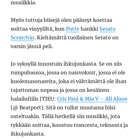
musiikkia.
Myös tuttuja biisejä olen päässyt koettaa
soittaa vinyyliltä, kun
Putte
hankki
Serato
Scratchin
. Kieltämättä tuollainen Serato on
varsin jännä peli.
Jo syksyllä innostuin ihkujunkasta. Se on siis
rumpubassoa, jossa on naisvoksut, jossa ei ole
kuolemasonareita, joka ei välttämättä ole ihan
tajuttoman nopeaa ja jossa on kesäinen
halailufiilis [TJEU:
Cris Paul & Mia V – All Alone
[@ Beatport]. Sitä on tullut muutama biisi
osteltuakin. Tällä hetkellä siis musiikki, jota
tykkään soittaa, koostuu trancesta, teknosta ja
ihkujunkasta.