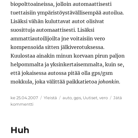
biopolttoaineissa, jolloin automaattisesti
tuettaisiin ympäristöystävällisempää autoilua.
Lisäksi vähän kuluttavat autot olisivat
suosittuja automaattisesti. Lisäksi
ammattiautoilijoilta jne voitaisiin vero
kompensoida sitten jälkiverotuksessa.
Kuulostaa ainakin minun korvaan pirun paljon
helpommalta ja yksinkertaisemmalta, kuin se,
että jokaisessa autossa pitää olla gps/gsm
mokkula, joka välittää paikkatietoa
johonkin
.
Julkaistu
Kategoriat
Avainsanat
ke 25.04.2007
Yleistä
auto
,
gps
,
Uutiset
,
vero
Jätä
artikkeliin
kommentti
Kyttäystä
autoveron
nimikkeellä
Huh