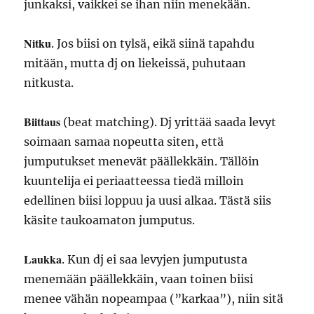
junkaksi, vaikkei se ihan niin menekään.
Nitku
. Jos biisi on tylsä, eikä siinä tapahdu
mitään, mutta dj on liekeissä, puhutaan
nitkusta.
Biittaus
(beat matching). Dj yrittää saada levyt
soimaan samaa nopeutta siten, että
jumputukset menevät päällekkäin. Tällöin
kuuntelija ei periaatteessa tiedä milloin
edellinen biisi loppuu ja uusi alkaa. Tästä siis
käsite taukoamaton jumputus.
Laukka
. Kun dj ei saa levyjen jumputusta
menemään päällekkäin, vaan toinen biisi
menee vähän nopeampaa (”karkaa”), niin sitä