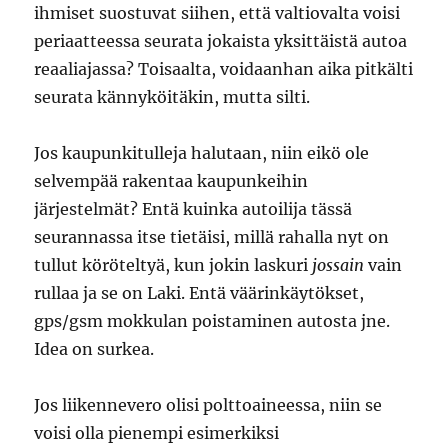
ihmiset suostuvat siihen, että valtiovalta voisi
periaatteessa seurata jokaista yksittäistä autoa
reaaliajassa? Toisaalta, voidaanhan aika pitkälti
seurata kännyköitäkin, mutta silti.
Jos kaupunkitulleja halutaan, niin eikö ole
selvempää rakentaa kaupunkeihin
järjestelmät? Entä kuinka autoilija tässä
seurannassa itse tietäisi, millä rahalla nyt on
tullut köröteltyä, kun jokin laskuri
jossain
vain
rullaa ja se on Laki. Entä väärinkäytökset,
gps/gsm mokkulan poistaminen autosta jne.
Idea on surkea.
Jos liikennevero olisi polttoaineessa, niin se
voisi olla pienempi esimerkiksi