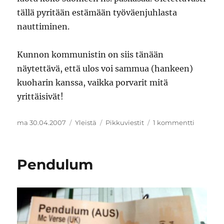
tällä pyritään estämään työväenjuhlasta
nauttiminen.
Kunnon kommunistin on siis tänään
näytettävä, että ulos voi sammua (hankeen)
kuoharin kanssa, vaikka porvarit mitä
yrittäisivät!
Julkaistu
Kategoriat
Avainsanat
artikkeli
ma 30.04.2007
Yleistä
Pikkuviestit
1 kommentti
Porvarit
estivät
wapun
Pendulum