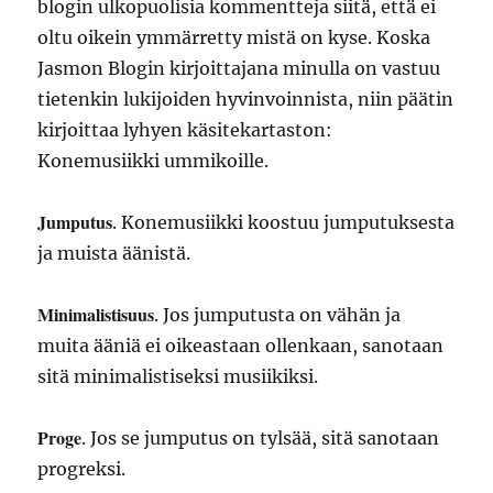
blogin ulkopuolisia kommentteja siitä, että ei
oltu oikein ymmärretty mistä on kyse. Koska
Jasmon Blogin kirjoittajana minulla on vastuu
tietenkin lukijoiden hyvinvoinnista, niin päätin
kirjoittaa lyhyen käsitekartaston:
Konemusiikki ummikoille.
Jumputus
. Konemusiikki koostuu jumputuksesta
ja muista äänistä.
Minimalistisuus
. Jos jumputusta on vähän ja
muita ääniä ei oikeastaan ollenkaan, sanotaan
sitä minimalistiseksi musiikiksi.
Proge
. Jos se jumputus on tylsää, sitä sanotaan
progreksi.