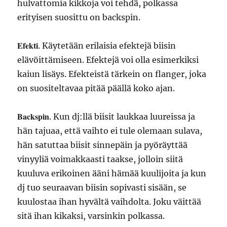
hulvattomia kikkoja voi tehdä, polkassa
erityisen suosittu on backspin.
Efekti
. Käytetään erilaisia efektejä biisin
elävöittämiseen. Efektejä voi olla esimerkiksi
kaiun lisäys. Efekteistä tärkein on flanger, joka
on suositeltavaa pitää päällä koko ajan.
Backspin
. Kun dj:llä biisit laukkaa luureissa ja
hän tajuaa, että vaihto ei tule olemaan sulava,
hän satuttaa biisit sinnepäin ja pyöräyttää
vinyyliä voimakkaasti taakse, jolloin siitä
kuuluva erikoinen ääni hämää kuulijoita ja kun
dj tuo seuraavan biisin sopivasti sisään, se
kuulostaa ihan hyvältä vaihdolta. Joku väittää
sitä ihan kikaksi, varsinkin polkassa.