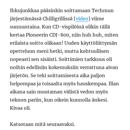
Ihkujunkkaa pääsinkin soittamaan Techmun
järjestämässä Chilligrillissä [
video
] viime
sunnuntaina. Kun CD-vispilöinä olikin tällä
kertaa Pioneerin CDJ-800, niin huh huh, miten
erilaista soitto olikaan! Uuden käyttöliittymän
opetteluun meni hetki, mutta kohtuullisen
nopeasti sen sisäisti. Soittimien tarkkuus oli
noihin edellisiin kokemuksiin verrattuna aivan
järjetön. Se teki soittamisesta aika paljon
helpompaa ja toisaalta myös hauskempaa. Illan
aikana sain muutaman välistä vedon myös
teknon pariin, kun oikein kunnolla änkesi.
Kivaa oli.
Katsotaan mitä seuraavaksi.