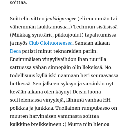
soittaa.
Soittelin sitten
jenkkigaragee
(eli enemmän tai
vähemmän laukkamusaa..) Techmun sisäisissä
(Miikkag synttärit, pikkujoulut) tapahtumissa
ja myös
Club Olohuoneessa
. Samaan aikaan
Deca
patisti minut teknareiden pariin.
Ensimmäisen vinyylivaihdon ihan tuurilla
sattuessa vähän sinnepäin olin liekeissä. No,
todellisuus kyllä iski naamaan heti seuraavassa
hetkessä. Sen jälkeen syksyn ja varsinkin nyt
kevään aikana olen käynyt Decan luona
soittelemassa vinyylejä, lähinnä vanhaa HH-
polkkaa ja junkkaa. Tuollainen rumpubasso on
muuten harvinaisen vammasta soittaa
kaikkine breikkeineen :) Mutta niin hienoa