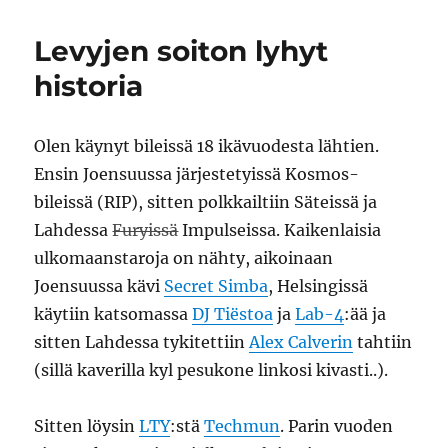
DVD-
asemassa
Levyjen soiton lyhyt
historia
Olen käynyt bileissä 18 ikävuodesta lähtien.
Ensin Joensuussa järjestetyissä Kosmos-
bileissä (RIP), sitten polkkailtiin Säteissä ja
Lahdessa
Furyissä
Impulseissa. Kaikenlaisia
ulkomaanstaroja on nähty, aikoinaan
Joensuussa kävi
Secret Simba
, Helsingissä
käytiin katsomassa
DJ Tiëstoa
ja
Lab-4
:ää ja
sitten Lahdessa tykitettiin
Alex Calverin
tahtiin
(sillä kaverilla kyl pesukone linkosi kivasti..).
Sitten löysin
LTY
:stä
Techmun
. Parin vuoden