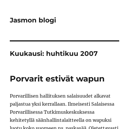
Jasmon blogi
Kuukausi:
huhtikuu 2007
Porvarit estivät wapun
Porvarillisen hallituksen salaisuudet alkavat
paljastua yksi kerrallaan. Ilmeisesti Salaisessa
Porvarillisessa Tutkimuskeskuksessa
kehitetyllä säänhallintalaitteella on wapuksi
luotu koko suomeen ns. paskasää. Oletettavasti