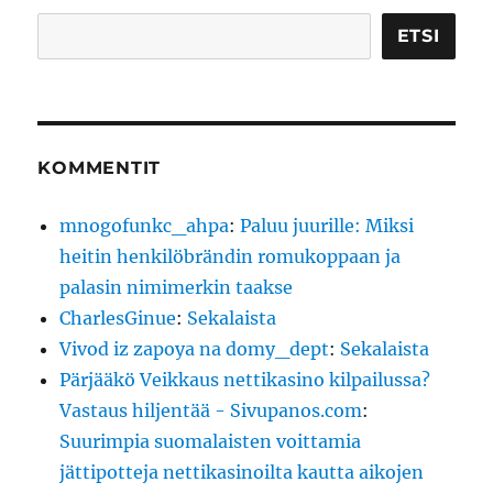
Etsi
ETSI
KOMMENTIT
mnogofunkc_ahpa
:
Paluu juurille: Miksi
heitin henkilöbrändin romukoppaan ja
palasin nimimerkin taakse
CharlesGinue
:
Sekalaista
Vivod iz zapoya na domy_dept
:
Sekalaista
Pärjääkö Veikkaus nettikasino kilpailussa?
Vastaus hiljentää - Sivupanos.com
:
Suurimpia suomalaisten voittamia
jättipotteja nettikasinoilta kautta aikojen