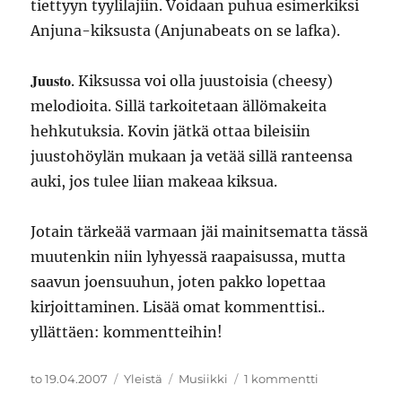
tiettyyn tyylilajiin. Voidaan puhua esimerkiksi
Anjuna-kiksusta (Anjunabeats on se lafka).
Juusto
. Kiksussa voi olla juustoisia (cheesy)
melodioita. Sillä tarkoitetaan ällömakeita
hehkutuksia. Kovin jätkä ottaa bileisiin
juustohöylän mukaan ja vetää sillä ranteensa
auki, jos tulee liian makeaa kiksua.
Jotain tärkeää varmaan jäi mainitsematta tässä
muutenkin niin lyhyessä raapaisussa, mutta
saavun joensuuhun, joten pakko lopettaa
kirjoittaminen. Lisää omat kommenttisi..
yllättäen: kommentteihin!
Julkaistu
Kategoriat
Avainsanat
artikkeliin
to 19.04.2007
Yleistä
Musiikki
1 kommentti
JB