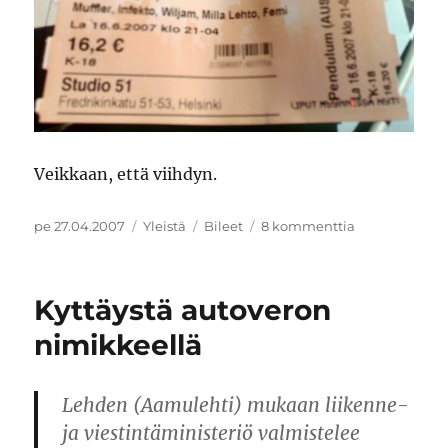
Veikkaan, että viihdyn.
Julkaistu
Kategoriat
Avainsanat
artikkeliin
pe 27.04.2007
Yleistä
Bileet
8 kommenttia
Pendulum
Kyttäystä autoveron
nimikkeellä
Lehden (Aamulehti) mukaan liikenne-
ja viestintäministeriö valmistelee