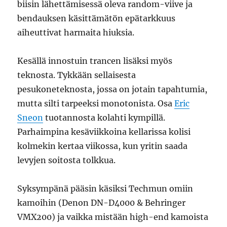
biisin lähettämisessä oleva random-viive ja
bendauksen käsittämätön epätarkkuus
aiheuttivat harmaita hiuksia.
Kesällä innostuin trancen lisäksi myös
teknosta. Tykkään sellaisesta
pesukoneteknosta, jossa on jotain tapahtumia,
mutta silti tarpeeksi monotonista. Osa
Eric
Sneon
tuotannosta kolahti kympillä.
Parhaimpina kesäviikkoina kellarissa kolisi
kolmekin kertaa viikossa, kun yritin saada
levyjen soitosta tolkkua.
Syksympänä pääsin käsiksi Techmun omiin
kamoihin (Denon DN-D4000 & Behringer
VMX200) ja vaikka mistään high-end kamoista