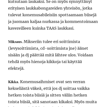
kutsutaan laukaksi. Se on myös synnyttänyt
erityisen laukkabongareiden yhteisön, jotka
tulevat konemusabileisiin spottaamaan biisejä
ja juomaan kaljaa nurkassa ja kommentoimaan
kavereilleen kuinka TAAS laukkasi.
Miksaus
. Mikseriin tulee eri soittimista
(levysoittimista, cd-soittimista jne) äänet
sisään ja dj päättää mitä lähtee ulos. Voidaan
tehdä myös hienoja kikkoja tai käyttää
efektejä.
Kikka
. Konemusaihmiset ovat sen verran
kekseliästä väkeä, että jos dj soittaa vaikka
hetken toista biisiä ja sitten väliin hetken
toista biisiä, sitä sanotaan kikaksi. Myös muita