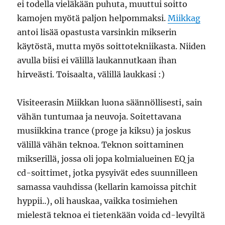
ei todella vieläkään puhuta, muuttui soitto
kamojen myötä paljon helpommaksi.
Miikkag
antoi lisää opastusta varsinkin mikserin
käytöstä, mutta myös soittotekniikasta. Niiden
avulla biisi ei välillä laukannutkaan ihan
hirveästi. Toisaalta, välillä laukkasi :)
Visiteerasin Miikkan luona säännöllisesti, sain
vähän tuntumaa ja neuvoja. Soitettavana
musiikkina trance (proge ja kiksu) ja joskus
välillä vähän teknoa. Teknon soittaminen
mikserillä, jossa oli jopa kolmialueinen EQ ja
cd-soittimet, jotka pysyivät edes suunnilleen
samassa vauhdissa (kellarin kamoissa pitchit
hyppii..), oli hauskaa, vaikka tosimiehen
mielestä teknoa ei tietenkään voida cd-levyiltä