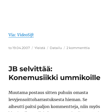
Via:
VideoSift
Julkaistu
Kategoriat
Avainsanat
artikkeliin
to 19.04.2007
Yleistä
Datailu
2 kommenttia
What
Mario
Would
JB selvittää:
Be
Like
Konemusiikki ummikoille
In
Hell
Muutama postaus sitten puhuin omasta
levyjensoittoharrastuksesta hieman. Se
aiheutti paitsi paljon kommentteja, niin myös