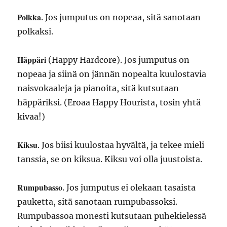
Polkka
. Jos jumputus on nopeaa, sitä sanotaan
polkaksi.
Häppäri
(Happy Hardcore). Jos jumputus on
nopeaa ja siinä on jännän nopealta kuulostavia
naisvokaaleja ja pianoita, sitä kutsutaan
häppäriksi. (Eroaa Happy Hourista, tosin yhtä
kivaa!)
Kiksu
. Jos biisi kuulostaa hyvältä, ja tekee mieli
tanssia, se on kiksua. Kiksu voi olla juustoista.
Rumpubasso
. Jos jumputus ei olekaan tasaista
pauketta, sitä sanotaan rumpubassoksi.
Rumpubassoa monesti kutsutaan puhekielessä