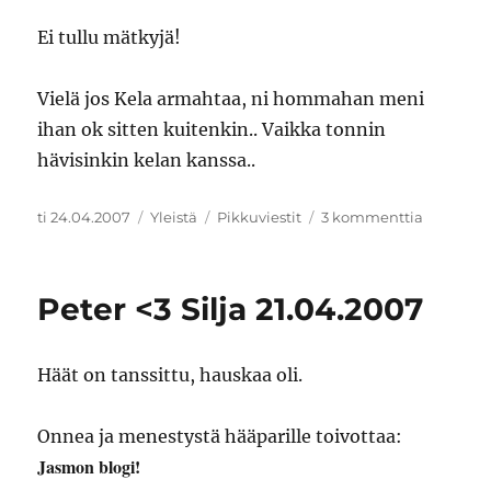
Ei tullu mätkyjä!
Vielä jos Kela armahtaa, ni hommahan meni
ihan ok sitten kuitenkin.. Vaikka tonnin
hävisinkin kelan kanssa..
Julkaistu
Kategoriat
Avainsanat
artikkelii
ti 24.04.2007
Yleistä
Pikkuviestit
3 kommenttia
Huh
Peter <3 Silja 21.04.2007
Häät on tanssittu, hauskaa oli.
Onnea ja menestystä hääparille toivottaa:
Jasmon blogi!