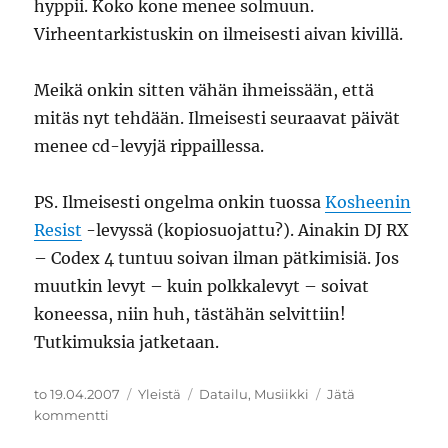
hyppii. Koko kone menee solmuun.
Virheentarkistuskin on ilmeisesti aivan kivillä.
Meikä onkin sitten vähän ihmeissään, että
mitäs nyt tehdään. Ilmeisesti seuraavat päivät
menee cd-levyjä rippaillessa.
PS. Ilmeisesti ongelma onkin tuossa
Kosheenin
Resist
-levyssä (kopiosuojattu?). Ainakin DJ RX
– Codex 4 tuntuu soivan ilman pätkimisiä. Jos
muutkin levyt – kuin polkkalevyt – soivat
koneessa, niin huh, tästähän selvittiin!
Tutkimuksia jatketaan.
Julkaistu
Kategoriat
Avainsanat
to 19.04.2007
Yleistä
Datailu
,
Musiikki
Jätä
artikkeliin
kommentti
Laatua