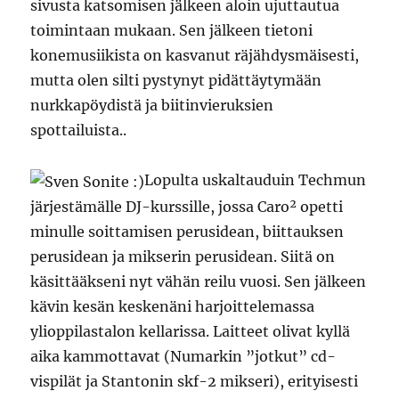
sivusta katsomisen jälkeen aloin ujuttautua
toimintaan mukaan. Sen jälkeen tietoni
konemusiikista on kasvanut räjähdysmäisesti,
mutta olen silti pystynyt pidättäytymään
nurkkapöydistä ja biitinvieruksien
spottailuista..
Lopulta uskaltauduin Techmun
järjestämälle DJ-kurssille, jossa Caro² opetti
minulle soittamisen perusidean, biittauksen
perusidean ja mikserin perusidean. Siitä on
käsittääkseni nyt vähän reilu vuosi. Sen jälkeen
kävin kesän keskenäni harjoittelemassa
ylioppilastalon kellarissa. Laitteet olivat kyllä
aika kammottavat (Numarkin ”jotkut” cd-
vispilät ja Stantonin skf-2 mikseri), erityisesti