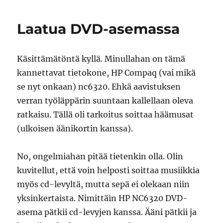
selvittää:
Konemusiikki
Laatua DVD-asemassa
ummikoille
Käsittämätöntä kyllä. Minullahan on tämä
kannettavat tietokone, HP Compaq (vai mikä
se nyt onkaan) nc6320. Ehkä aavistuksen
verran työläppärin suuntaan kallellaan oleva
ratkaisu. Tällä oli tarkoitus soittaa häämusat
(ulkoisen äänikortin kanssa).
No, ongelmiahan pitää tietenkin olla. Olin
kuvitellut, että voin helposti soittaa musiikkia
myös cd-levyltä, mutta sepä ei olekaan niin
yksinkertaista. Nimittäin HP NC6320 DVD-
asema pätkii cd-levyjen kanssa. Ääni pätkii ja