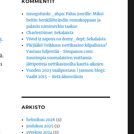
KOMMENTIT
mnogofunkc_ahpa
:
Paluu juurille: Miksi
heitin henkilöbrändin romukoppaan ja
palasin nimimerkin taakse
CharlesGinue
:
Sekalaista
u
.
Vivod iz zapoya na domy_dept
:
Sekalaista
Pärjääkö Veikkaus nettikasino kilpailussa?
Vastaus hiljentää - Sivupanos.com
:
ä.
Suurimpia suomalaisten voittamia
n
jättipotteja nettikasinoilta kautta aikojen
Vuoden 2023 vaalipostaus | Jasmon blogi
:
Vaalit 2015 – Ketä äänestäisin
ARKISTO
helmikuu 2026
(1)
joulukuu 2025
(1)
n
syyskuu 2024
(1)