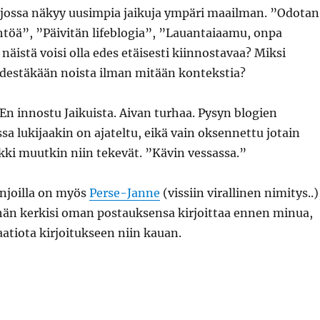
 jossa näkyy uusimpia jaikuja ympäri maailman. ”Odotan
htöä”, ”Päivitän lifeblogia”, ”Lauantaiaamu, onpa
äistä voisi olla edes etäisesti kiinnostavaa? Miksi
hdestäkään noista ilman mitään kontekstia?
 En innostu Jaikuista. Aivan turhaa. Pysyn blogien
ssa lukijaakin on ajateltu, eikä vain oksennettu jotain
kki muutkin niin tekevät. ”Kävin vessassa.”
injoilla on myös
Perse-Janne
(vissiin virallinen nimitys..)
hän kerkisi oman postauksensa kirjoittaa ennen minua,
atiota kirjoitukseen niin kauan.