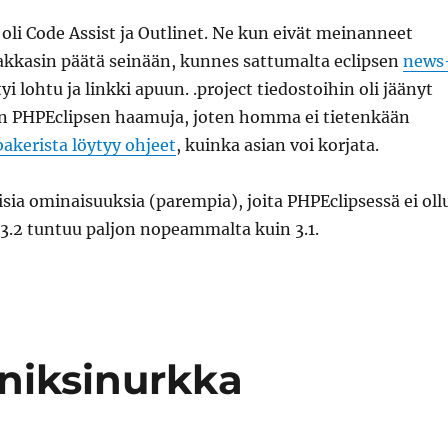
li Code Assist ja Outlinet. Ne kun eivät meinanneet
akkasin päätä seinään, kunnes sattumalta eclipsen
news
yi lohtu ja linkki apuun. .project tiedostoihin oli jäänyt
 PHPEclipsen haamuja, joten homma ei tietenkään
akerista löytyy ohjeet
, kuinka asian voi korjata.
isia ominaisuuksia (parempia), joita PHPEclipsessä ei oll
se 3.2 tuntuu paljon nopeammalta kuin 3.1.
 niksinurkka