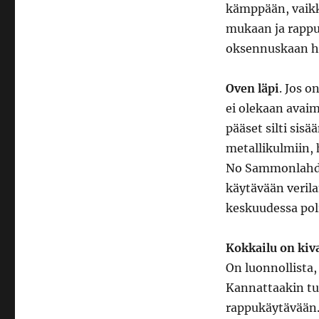
kämppään, vaikk
mukaan ja rappuk
oksennuskaan hai
Oven läpi
. Jos o
ei olekaan avaim
pääset silti sisä
metallikulmiin, 
No Sammonlahdes
käytävään veril
keskuudessa poli
Kokkailu on kiv
On luonnollista,
Kannattaakin tuk
rappukäytävään.