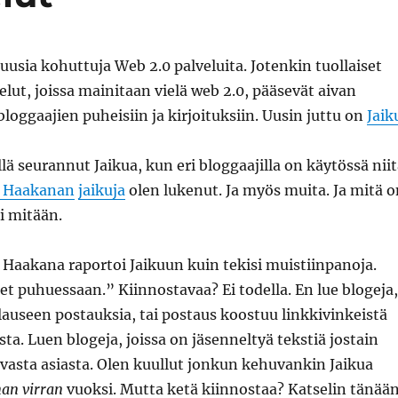
 uusia kohuttuja Web 2.0 palveluita. Jotenkin tuollaiset
elut, joissa mainitaan vielä web 2.0, pääsevät aivan
bloggaajien puheisiin ja kirjoituksiin. Uusin juttu on
Jaik
llä seurannut Jaikua, kun eri bloggaajilla on käytössä niit
i Haakanan
jaikuja
olen lukenut. Ja myös muita. Ja mitä o
i mitään.
 Haakana raportoi Jaikuun kuin tekisi muistiinpanoja.
kset puhuessaan.” Kiinnostavaa? Ei todella. En lue blogeja,
lauseen postauksia, tai postaus koostuu linkkivinkeistä
sta. Luen blogeja, joissa on jäsenneltyä tekstiä jostain
vasta asiasta. Olen kuullut jonkun kehuvankin Jaikua
an virran
vuoksi. Mutta ketä kiinnostaa? Katselin tänää