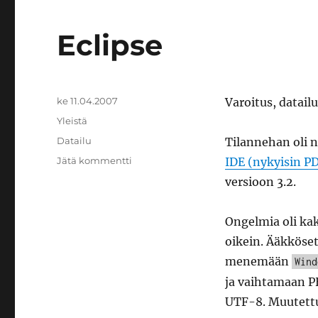
Eclipse
Julkaistu
ke 11.04.2007
Varoitus, datailu
Kategoriat
Yleistä
Avainsanat
Datailu
Tilannehan oli n
artikkeliin
Jätä kommentti
IDE (nykyisin P
Eclipse
versioon 3.2.
Ongelmia oli kak
oikein. Ääkköset
menemään
Wind
ja vaihtamaan PH
UTF-8. Muutettu