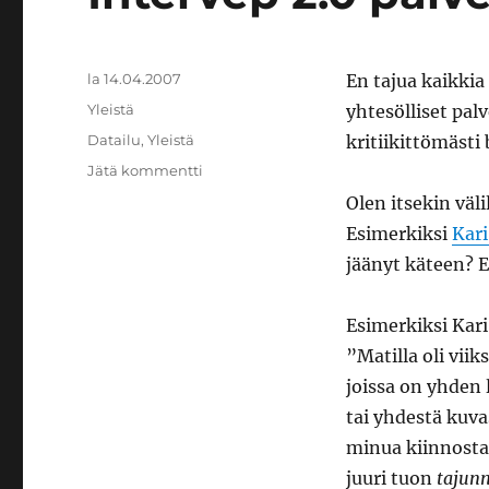
Julkaistu
la 14.04.2007
En tajua kaikkia
Kategoriat
Yleistä
yhtesölliset palv
Avainsanat
Datailu
,
Yleistä
kritiikittömästi 
artikkeliin
Jätä kommentti
Intervep
Olen itsekin väli
2.0
Esimerkiksi
Kar
palvelut
jäänyt käteen? E
Esimerkiksi Kari
”Matilla oli vii
joissa on yhden 
tai yhdestä kuva
minua kiinnosta
juuri tuon
tajunn