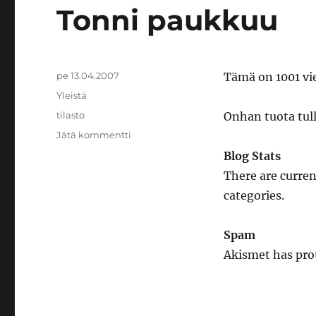
Tonni paukkuu
Julkaistu
pe 13.04.2007
Tämä on 1001 vie
Kategoriat
Yleistä
Avainsanat
tilasto
Onhan tuota tull
artikkeliin
Jätä kommentti
Tonni
Blog Stats
paukkuu
There are curren
categories.
Spam
Akismet has pro