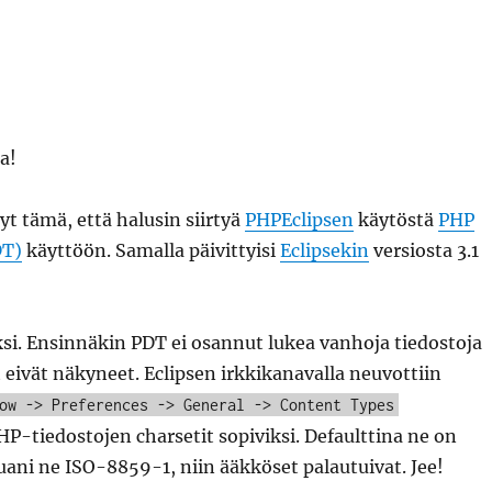
a!
yt tämä, että halusin siirtyä
PHPEclipsen
käytöstä
PHP
DT)
käyttöön. Samalla päivittyisi
Eclipsekin
versiosta 3.1
si. Ensinnäkin PDT ei osannut lukea vanhoja tiedostoja
 eivät näkyneet. Eclipsen irkkikanavalla neuvottiin
ow -> Preferences -> General -> Content Types
P-tiedostojen charsetit sopiviksi. Defaulttina ne on
ani ne ISO-8859-1, niin ääkköset palautuivat. Jee!