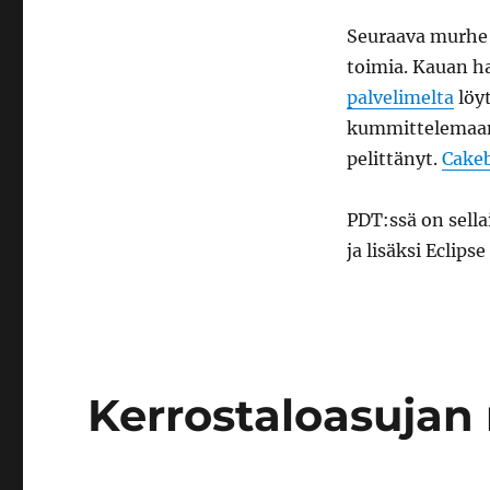
Seuraava murhe o
toimia. Kauan h
palvelimelta
löyt
kummittelemaan
pelittänyt.
Cakeb
PDT:ssä on sella
ja lisäksi Eclip
Kerrostaloasujan