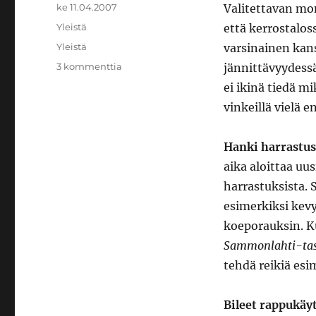
Julkaistu
ke 11.04.2007
Valitettavan mon
Kategoriat
Yleistä
että kerrostalos
Avainsanat
Yleistä
varsinainen kans
artikkeliin
3 kommenttia
jännittävyydessä
Kerrostaloasujan
ei ikinä tiedä m
niksinurkka
vinkeillä vielä 
Hanki harrastus
aika aloittaa uu
harrastuksista. 
esimerkiksi kevy
koeporauksin. Ku
Sammonlahti-tas
tehdä reikiä esi
Bileet rappukäy