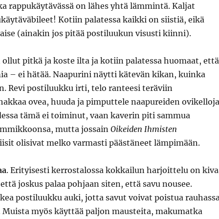
a rappukäytävässä on lähes yhtä lämmintä. Kaljat
äytäväbileet! Kotiin palatessa kaikki on siistiä, eikä
se (ainakin jos pitää postiluukun visusti kiinni).
n ollut pitkä ja koste ilta ja kotiin palatessa huomaat, että
ia – ei hätää. Naapurini näytti kätevän kikan, kuinka
än. Revi postiluukku irti, telo ranteesi teräviin
hakkaa ovea, huuda ja pimputtele naapureiden ovikelloja
sa tämä ei toiminut, vaan kaverin piti sammua
ammikkoonsa, mutta jossain
Oikeiden Ihmisten
isit olisivat melko varmasti päästäneet lämpimään.
aa
. Erityisesti kerrostalossa kokkailun harjoittelu on kiva
 että joskus palaa pohjaan siten, että savu nousee.
ea postiluukku auki, jotta savut voivat poistua rauhass
 Muista myös käyttää paljon mausteita, makumatka