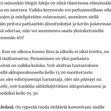
i minunkin blogin lukija on siinä tilanteessa elämässää
sa on asuttava. Vaikka kerrostalo voi parhaimmillaan oll
ojen ja mielipiteiden sulatusuuni, asuminen siellä
än peitota parhaatkin jännityskirjat ja kotiin palatessa
ikä odottaa, niin voi asumisesta saada yksinkertaisilla
enemmän irti!
. Kun on ulkona huono ilma ja ulkoilu ei siksi huvita, on
si sisäharrastus. Poraaminen on yksi parhaista
Seiniä on vaikka kuinka. Voit aloittaa harrastuksen
ellä akkuporakoneella kello 13:00 suoritettavin
n olet edistyneempi harrastaja, olet siis päässyt ns.
olle
, voit hankkia sähkökäyttöisen iskuporakoneen ja
merkiksi kello 05:30.
tävässä
. On typerää tuoda ördääviä kavereitaan sisälle