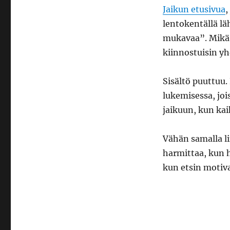
Jaikun etusivua
,
lentokentällä lä
mukavaa”. Mikä n
kiinnostuisin y
Sisältö puuttuu.
lukemisessa, joi
jaikuun, kun kai
Vähän samalla l
harmittaa, kun 
kun etsin motiva