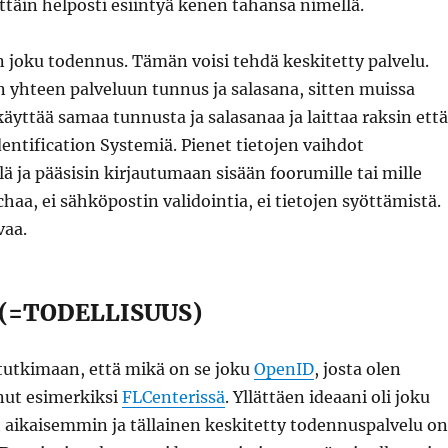
ittäin helposti esiintyä kenen tahansa nimellä.
iin joku todennus. Tämän voisi tehdä keskitetty palvelu.
 yhteen palveluun tunnus ja salasana, sitten muissa
käyttää samaa tunnusta ja salasanaa ja laittaa raksin että
entification Systemiä. Pienet tietojen vaihdot
lä ja pääsisin kirjautumaan sisään foorumille tai mille
chaa, ei sähköpostin validointia, ei tietojen syöttämistä.
vaa.
(=TODELLISUUS)
 tutkimaan, että mikä on se joku
OpenID
, josta olen
nut esimerkiksi
FLCenterissä
. Yllättäen ideaani oli joku
 aikaisemmin ja tällainen keskitetty todennuspalvelu on