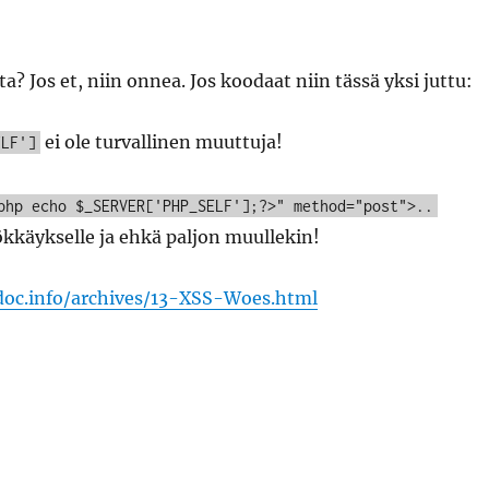
? Jos et, niin onnea. Jos koodaat niin tässä yksi juttu:
ei ole turvallinen muuttuja!
ELF']
php echo $_SERVER['PHP_SELF'];?>" method="post">..
kkäykselle ja ehkä paljon muullekin!
doc.info/archives/13-XSS-Woes.html