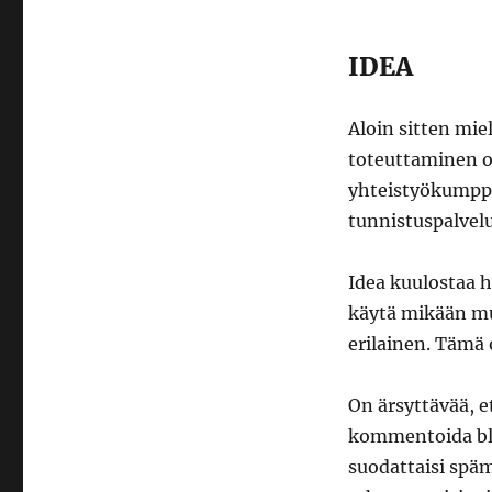
IDEA
Aloin sitten mie
toteuttaminen ol
yhteistyökumppan
tunnistuspalvelu
Idea kuulostaa h
käytä mikään mu
erilainen. Tämä o
On ärsyttävää, e
kommentoida blog
suodattaisi späm