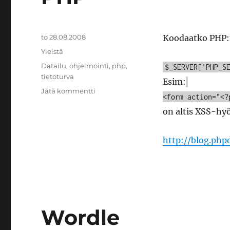
Julkaistu
to 28.08.2008
Koodaatko PHP:ta
Kategoriat
Yleistä
Avainsanat
Datailu
,
ohjelmointi
,
php
,
$_SERVER['PHP_S
tietoturva
Esim:
artikkeliin
Jätä kommentti
<form action="<?
PHP
on altis XSS-hyö
http://blog.php
Wordle