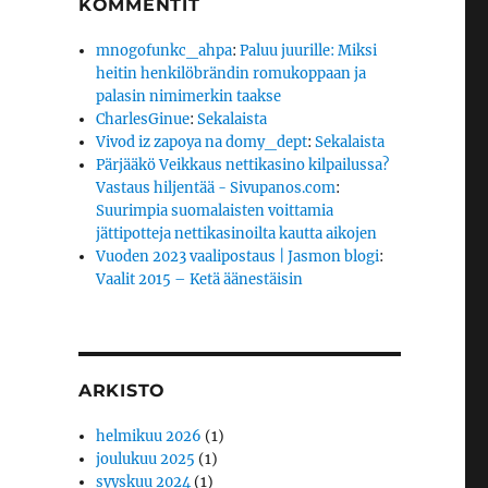
KOMMENTIT
mnogofunkc_ahpa
:
Paluu juurille: Miksi
heitin henkilöbrändin romukoppaan ja
palasin nimimerkin taakse
CharlesGinue
:
Sekalaista
Vivod iz zapoya na domy_dept
:
Sekalaista
Pärjääkö Veikkaus nettikasino kilpailussa?
Vastaus hiljentää - Sivupanos.com
:
Suurimpia suomalaisten voittamia
jättipotteja nettikasinoilta kautta aikojen
Vuoden 2023 vaalipostaus | Jasmon blogi
:
Vaalit 2015 – Ketä äänestäisin
ARKISTO
helmikuu 2026
(1)
joulukuu 2025
(1)
syyskuu 2024
(1)