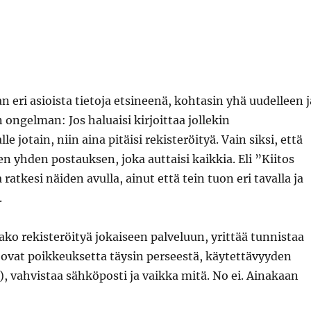
eri asioista tietoja etsineenä, kohtasin yhä uudelleen j
ongelman: Jos haluaisi kirjoittaa jollekin
le jotain, niin aina pitäisi rekisteröityä. Vain siksi, että
sen yhden postauksen, joka auttaisi kaikkia. Eli ”Kiitos
 ratkesi näiden avulla, ainut että tein tuon eri tavalla ja
.
ko rekisteröityä jokaiseen palveluun, yrittää tunnistaa
ovat poikkeuksetta täysin perseestä, käytettävyyden
), vahvistaa sähköposti ja vaikka mitä. No ei. Ainakaan