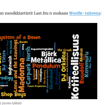
un suosikkiartistit Last.fm:n mukaan
Wordle-taiteena
:
a Jasmo tykkää