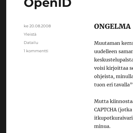
OpenID
ONGELMA
Julkaistu
ke 20.08.2008
Kategoriat
Yleistä
Avainsanat
Datailu
Muutaman kerran 
artikkeliin
1 kommentti
uudelleen saman 
OpenID
keskustelupalstal
voisi kirjoittaa 
ohjeista, minulla
tuon eri tavalla”
Mutta kiinnostaa
CAPTCHA (jotka 
itkupotkuraivari
minua.