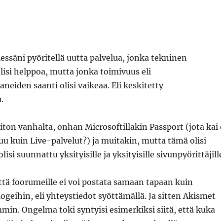
lessäni pyöritellä uutta palvelua, jonka tekninen
isi helppoa, mutta jonka toimivuus eli
eiden saanti olisi vaikeaa. Eli keskitetty
.
iton vanhalta, onhan Microsoftillakin Passport (jota kai 
u kuin Live-palvelut?) ja muitakin, mutta tämä olisi
lisi suunnattu yksityisille ja yksityisille sivunpyörittäjill
ttä foorumeille ei voi postata samaan tapaan kuin
eihin, eli yhteystiedot syöttämällä. Ja sitten Akismet
min. Ongelma toki syntyisi esimerkiksi siitä, että kuka