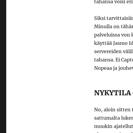
tahansa voisi er
Siksi tarvittais
Minulla on tähän
palveluissa von 
käyttää Jasmo Id
servereiden välil
tahansa. Ei Capt
Nopeaa ja jouhe
NYKYTILA 
No, aloin sitten
sattumalta luke
muukin ajatellut