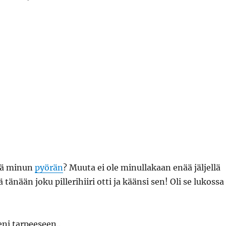
lä minun
pyörän
? Muuta ei ole minullakaan enää jäljellä
ä tänään joku pillerihiiri otti ja käänsi sen! Oli se lukossa
ni tarpeeseen..