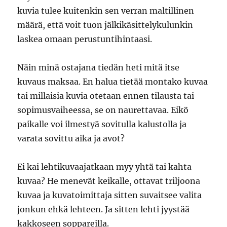
kuvia tulee kuitenkin sen verran maltillinen
määrä, että voit tuon jälkikäsittelykulunkin
laskea omaan perustuntihintaasi.
Näin minä ostajana tiedän heti mitä itse
kuvaus maksaa. En halua tietää montako kuvaa
tai millaisia kuvia otetaan ennen tilausta tai
sopimusvaiheessa, se on naurettavaa. Eikö
paikalle voi ilmestyä sovitulla kalustolla ja
varata sovittu aika ja avot?
Ei kai lehtikuvaajatkaan myy yhtä tai kahta
kuvaa? He menevät keikalle, ottavat triljoona
kuvaa ja kuvatoimittaja sitten suvaitsee valita
jonkun ehkä lehteen. Ja sitten lehti jyystää
kakkoseen soppareilla.