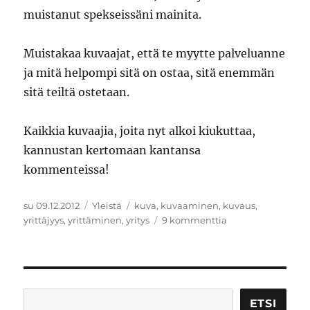
muistanut spekseissäni mainita.
Muistakaa kuvaajat, että te myytte palveluanne
ja mitä helpompi sitä on ostaa, sitä enemmän
sitä teiltä ostetaan.
Kaikkia kuvaajia, joita nyt alkoi kiukuttaa,
kannustan kertomaan kantansa
kommenteissa!
Julkaistu
Kategoriat
Avainsanat
su 09.12.2012
Yleistä
kuva
,
kuvaaminen
,
kuvaus
,
artikkeliin
yrittäjyys
,
yrittäminen
,
yritys
9 kommenttia
Minusta
valokuvauksen
hankkiminen
on
hankalaa
Etsi
ETSI