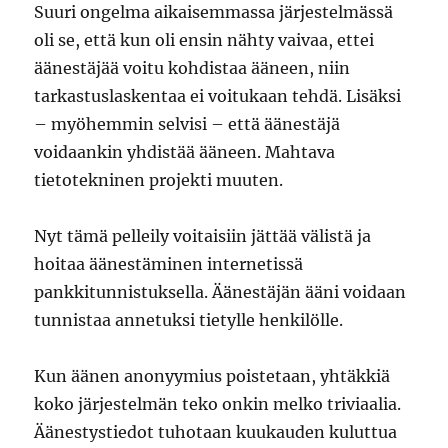
Suuri ongelma aikaisemmassa järjestelmässä
oli se, että kun oli ensin nähty vaivaa, ettei
äänestäjää voitu kohdistaa ääneen, niin
tarkastuslaskentaa ei voitukaan tehdä. Lisäksi
– myöhemmin selvisi – että äänestäjä
voidaankin yhdistää ääneen. Mahtava
tietotekninen projekti muuten.
Nyt tämä pelleily voitaisiin jättää välistä ja
hoitaa äänestäminen internetissä
pankkitunnistuksella. Äänestäjän ääni voidaan
tunnistaa annetuksi tietylle henkilölle.
Kun äänen anonyymius poistetaan, yhtäkkiä
koko järjestelmän teko onkin melko triviaalia.
Äänestystiedot tuhotaan kuukauden kuluttua