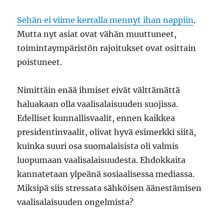
Sehän ei viime kerralla mennyt ihan nappiin
.
Mutta nyt asiat ovat vähän muuttuneet,
toimintaympäristön rajoitukset ovat osittain
poistuneet.
Nimittäin enää ihmiset eivät välttämättä
haluakaan olla vaalisalaisuuden suojissa.
Edelliset kunnallisvaalit, ennen kaikkea
presidentinvaalit, olivat hyvä esimerkki siitä,
kuinka suuri osa suomalaisista oli valmis
luopumaan vaalisalaisuudesta. Ehdokkaita
kannatetaan ylpeänä sosiaalisessa mediassa.
Miksipä siis stressata sähköisen äänestämisen
vaalisalaisuuden ongelmista?