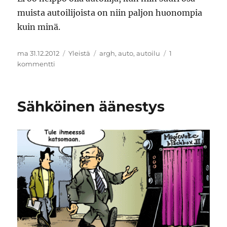
muista autoilijoista on niin paljon huonompia
kuin minä.
Julkaistu
Kategoriat
Avainsanat
ma 31.12.2012
Yleistä
argh
,
auto
,
autoilu
1
artikkeliin
kommentti
Autoilun
ihanuus
Sähköinen äänestys