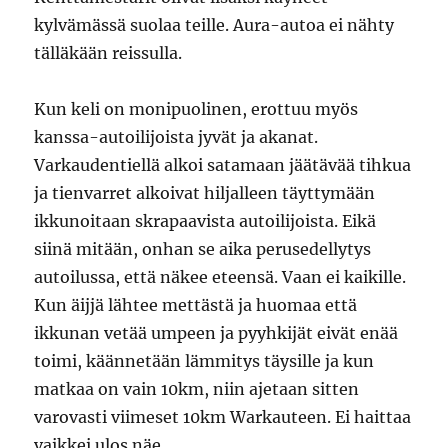
kylvämässä suolaa teille. Aura-autoa ei nähty
tälläkään reissulla.
Kun keli on monipuolinen, erottuu myös
kanssa-autoilijoista jyvät ja akanat.
Varkaudentiellä alkoi satamaan jäätävää tihkua
ja tienvarret alkoivat hiljalleen täyttymään
ikkunoitaan skrapaavista autoilijoista. Eikä
siinä mitään, onhan se aika perusedellytys
autoilussa, että näkee eteensä. Vaan ei kaikille.
Kun äijjä lähtee mettästä ja huomaa että
ikkunan vetää umpeen ja pyyhkijät eivät enää
toimi, käännetään lämmitys täysille ja kun
matkaa on vain 10km, niin ajetaan sitten
varovasti viimeset 10km Warkauteen. Ei haittaa
vaikkei ulos näe.