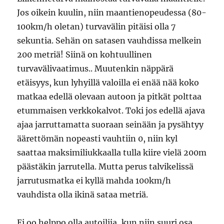
Jos oikein kuulin, niin maantienopeudessa (80-
100km/h oletan) turvavälin pitäisi olla 7
sekuntia. Sehän on satasen vauhdissa melkein
200 metriä! Siinä on kohtuullinen
turvavälivaatimus.. Muutenkin näppärä
etäisyys, kun lyhyillä valoilla ei enää nää koko
matkaa edellä olevaan autoon ja pitkät polttaa
etummaisen verkkokalvot. Toki jos edellä ajava
ajaa jarruttamatta suoraan seinään ja pysähtyy
äärettömän nopeasti vauhtiin 0, niin kyl
saattaa maksimiliukkaalla tulla kiire vielä 200m
päästäkin jarrutella. Mutta perus talvikelissä
jarrutusmatka ei kyllä mahda 100km/h
vauhdista olla ikinä sataa metriä.
Ei oo helppo olla autoilija, kun niin suuri osa