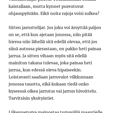
kaistallaan, mutta kynnet pureutuvat
ohjauspyörään. Eikö noita rajoja voisi sulkea?
Sitten jarruttelijat. Jos joku voi ärsyttää paljon
on se, että kun ajetaan jonossa, niin pitää
hieroa niin lähellä sitä edellä olevaa, että jos
siinä autossa pierastaan, on pakko heti painaa
jarrua. Ja sitten vihaan myös sitä edellä
mainitun takana tulevaa, joka painaa heti
jarrua, kun edessä oleva hipaiseekin.
Loistavasti saadaan jarruvalot vilkkumaan
jonossa tauotta, eikä kukaan tiedä onko
kyseessä oikea jarrutus vai jarrun hivoittelu.
Tarvitsisin yksityistiet.
Liikenneturva mainostaa turvaväliä maantielle.