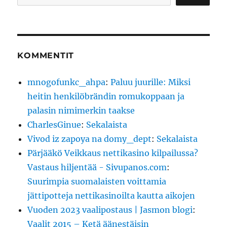
KOMMENTIT
mnogofunkc_ahpa
:
Paluu juurille: Miksi
heitin henkilöbrändin romukoppaan ja
palasin nimimerkin taakse
CharlesGinue
:
Sekalaista
Vivod iz zapoya na domy_dept
:
Sekalaista
Pärjääkö Veikkaus nettikasino kilpailussa?
Vastaus hiljentää - Sivupanos.com
:
Suurimpia suomalaisten voittamia
jättipotteja nettikasinoilta kautta aikojen
Vuoden 2023 vaalipostaus | Jasmon blogi
:
Vaalit 2015 – Ketä äänestäisin