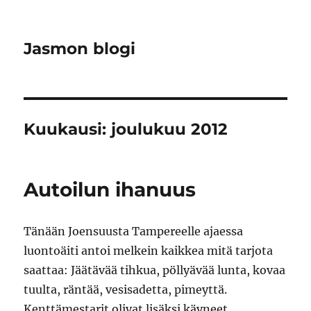
Jasmon blogi
Kuukausi:
joulukuu 2012
Autoilun ihanuus
Tänään Joensuusta Tampereelle ajaessa
luontoäiti antoi melkein kaikkea mitä tarjota
saattaa: Jäätävää tihkua, pöllyävää lunta, kovaa
tuulta, räntää, vesisadetta, pimeyttä.
Kenttämestarit olivat lisäksi käyneet