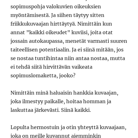
sopimuspohja valokuvien oikeuksien
myöntämisestä. Ja siihen täytyy sitten
friikkukuvaajan hirttäytyä. Nimittäin kun
annat ”kaikki oikeudet” kuviisi, joita otat
jossain autokaupassa, menetät varmasti suuren
taiteellisen potentiaalin. Ja ei siinä mitään, jos
se nostaa tuntihintaa niin antaa nostaa, mutta
ei tehdä siitä hirvittävän vaikeata
sopimuslomaketta, jooko?
Nimittäin minä haluaisin hankkia kuvaajan,
joka ilmestyy paikalle, hoitaa homman ja
laskuttaa järkevästi. Siinä kaikki.
Lopulta hermostuin ja otin yhteyttä kuvaajaan,
joka on meille kuvannut aiemminkin