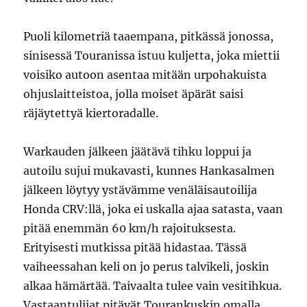
Puoli kilometriä taaempana, pitkässä jonossa,
sinisessä Touranissa istuu kuljetta, joka miettii
voisiko autoon asentaa mitään urpohakuista
ohjuslaitteistoa, jolla moiset äpärät saisi
räjäytettyä kiertoradalle.
Warkauden jälkeen jäätävä tihku loppui ja
autoilu sujui mukavasti, kunnes Hankasalmen
jälkeen löytyy ystävämme venäläisautoilija
Honda CRV:llä, joka ei uskalla ajaa satasta, vaan
pitää enemmän 60 km/h rajoituksesta.
Erityisesti mutkissa pitää hidastaa. Tässä
vaiheessahan keli on jo perus talvikeli, joskin
alkaa hämärtää. Taivaalta tulee vain vesitihkua.
Vastaantulijat pitävät Tourankuskin omalla