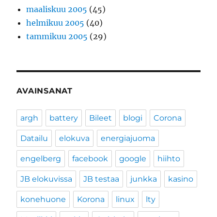
maaliskuu 2005
(45)
helmikuu 2005
(40)
tammikuu 2005
(29)
AVAINSANAT
argh
battery
Bileet
blogi
Corona
Datailu
elokuva
energiajuoma
engelberg
facebook
google
hiihto
JB elokuvissa
JB testaa
junkka
kasino
konehuone
Korona
linux
lty