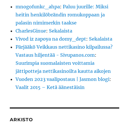
mnogofunkc_ahpa
:
Paluu juurille: Miksi
heitin henkilöbrändin romukoppaan ja
palasin nimimerkin taakse
CharlesGinue
:
Sekalaista
Vivod iz zapoya na domy_dept
:
Sekalaista
Pärjääkö Veikkaus nettikasino kilpailussa?
Vastaus hiljentää - Sivupanos.com
:
Suurimpia suomalaisten voittamia
jättipotteja nettikasinoilta kautta aikojen
Vuoden 2023 vaalipostaus | Jasmon blogi
:
Vaalit 2015 – Ketä äänestäisin
ARKISTO