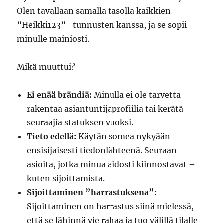
Olen tavallaan samalla tasolla kaikkien
”Heikki123” -tunnusten kanssa, ja se sopii
minulle mainiosti.
Mikä muuttui?
Ei enää brändiä:
Minulla ei ole tarvetta
rakentaa asiantuntijaprofiilia tai kerätä
seuraajia statuksen vuoksi.
Tieto edellä:
Käytän somea nykyään
ensisijaisesti tiedonlähteenä. Seuraan
asioita, jotka minua aidosti kiinnostavat –
kuten sijoittamista.
Sijoittaminen ”harrastuksena”:
Sijoittaminen on harrastus siinä mielessä,
että se lähinnä vie rahaa ja tuo välillä tilalle