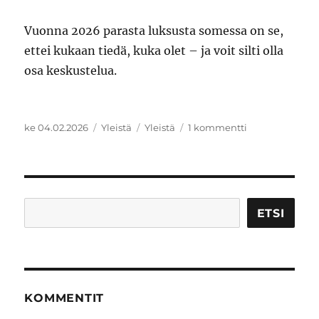
Vuonna 2026 parasta luksusta somessa on se,
ettei kukaan tiedä, kuka olet – ja voit silti olla
osa keskustelua.
Julkaistu
Kategoriat
Avainsanat
artikkeliin
ke 04.02.2026
Yleistä
Yleistä
1 kommentti
Paluu
juurille:
Miksi
heitin
henkilöbrändi
Etsi
ETSI
romukoppaan
ja
palasin
nimimerkin
taakse
KOMMENTIT