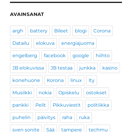
AVAINSANAT
argh
battery
Bileet
blogi
Corona
Datailu
elokuva
energiajuoma
engelberg
facebook
google
hiihto
JB elokuvissa
JB testaa
junkka
kasino
konehuone
Korona
linux
lty
Musiikki
nokia
Opiskelu
ostokset
pankki
Pelit
Pikkuviestit
politiikka
puhelin
päivitys
raha
ruka
sven sonite
Sää
tampere
techmu