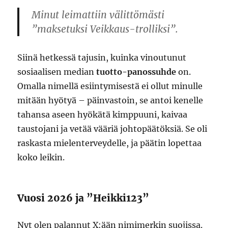
Minut leimattiin välittömästi
”maksetuksi Veikkaus-trolliksi”.
Siinä hetkessä tajusin, kuinka vinoutunut
sosiaalisen median
tuotto-panossuhde
on.
Omalla nimellä esiintymisestä ei ollut minulle
mitään hyötyä – päinvastoin, se antoi kenelle
tahansa aseen hyökätä kimppuuni, kaivaa
taustojani ja vetää vääriä johtopäätöksiä. Se oli
raskasta mielenterveydelle, ja päätin lopettaa
koko leikin.
Vuosi 2026 ja ”Heikki123”
Nyt olen palannut X:ään nimimerkin suojissa.