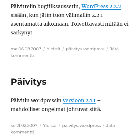
Päivittelin bugifiksaussetin,
WordPress 2.2.2
sisään, kun jätin tuon välimallin 2.2.1
asentamatta aikoinaan. Toivottavasti mitään ei
särkynyt.
Julkaistu
Kategoriat
Avainsanat
ma 06.08.2007
Yleistä
päivitys
,
wordpress
Jätä
artikkeliin
kommentti
WordPress
2.2.2
Päivitys
Päivitin wordpressin
versioon 2.1.1
–
mahdolliset ongelmat johtuvat siitä.
Julkaistu
Kategoriat
Avainsanat
ke 21.02.2007
Yleistä
päivitys
,
wordpress
Jätä
artikkeliin
kommentti
Päivitys