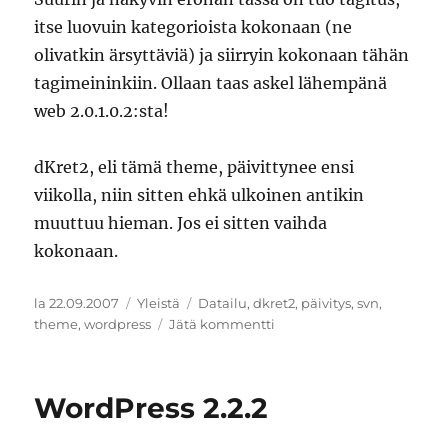
itse luovuin kategorioista kokonaan (ne
olivatkin ärsyttäviä) ja siirryin kokonaan tähän
tagimeininkiin. Ollaan taas askel lähempänä
web 2.0.1.0.2:sta!
dKret2, eli tämä theme, päivittynee ensi
viikolla, niin sitten ehkä ulkoinen antikin
muuttuu hieman. Jos ei sitten vaihda
kokonaan.
Julkaistu
Kategoriat
Avainsanat
la 22.09.2007
Yleistä
Datailu
,
dkret2
,
päivitys
,
svn
,
artikkeliin
theme
,
wordpress
Jätä kommentti
Ei
malttanu
ei..
WordPress 2.2.2