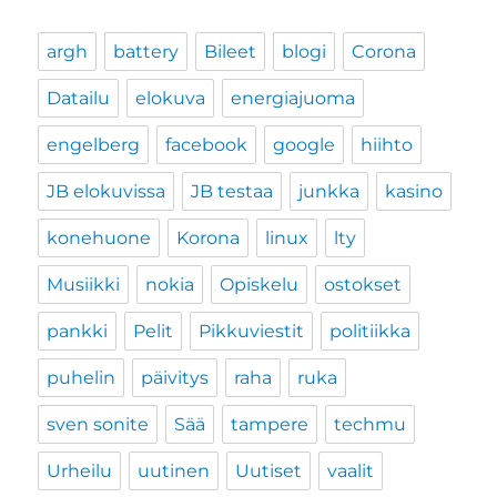
argh
battery
Bileet
blogi
Corona
Datailu
elokuva
energiajuoma
engelberg
facebook
google
hiihto
JB elokuvissa
JB testaa
junkka
kasino
konehuone
Korona
linux
lty
Musiikki
nokia
Opiskelu
ostokset
pankki
Pelit
Pikkuviestit
politiikka
puhelin
päivitys
raha
ruka
sven sonite
Sää
tampere
techmu
Urheilu
uutinen
Uutiset
vaalit