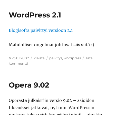
WordPress 2.1
Blogisofta päivittyi versioon 2.1
Mahdolliset ongelmat johtuvat siis siitä :)
Julkaistu
Kategoriat
Avainsanat
ti 23.01.2007
Yleistä
päivitys
,
wordpress
Jätä
artikkeliin
kommentti
WordPress
2.1
Opera 9.02
Operasta julkaistiin versio 9.02 – asioiden
fiksaukset jatkuvat, nyt mm. WordPressin
mukana tuleva
rich text editor
toimii – ainakin