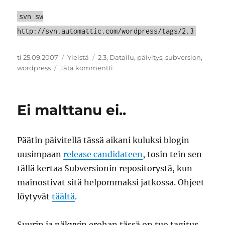
svn sw
http://svn.automattic.com/wordpress/tags/2.3
Julkaistu
Kategoriat
Avainsanat
ti 25.09.2007
Yleistä
2.3
,
Datailu
,
päivitys
,
subversion
,
artikkeliin
wordpress
Jätä kommentti
Päivitys
WP
2.3
Ei malttanu ei..
Päätin päivitellä tässä aikani kuluksi blogin
uusimpaan
release candidateen
, tosin tein sen
tällä kertaa Subversionin repositorystä, kun
mainostivat sitä helpommaksi jatkossa. Ohjeet
löytyvät
täältä
.
Suurin ja näkyvin erohan tässä on tuo tagitus,