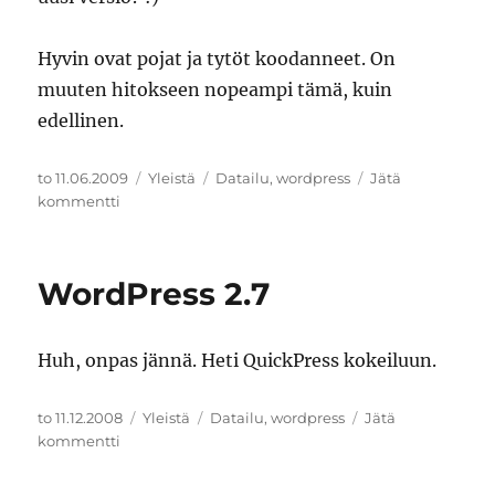
Hyvin ovat pojat ja tytöt koodanneet. On
muuten hitokseen nopeampi tämä, kuin
edellinen.
Julkaistu
Kategoriat
Avainsanat
to 11.06.2009
Yleistä
Datailu
,
wordpress
Jätä
artikkeliin
kommentti
WordPress
2.8
WordPress 2.7
Huh, onpas jännä. Heti QuickPress kokeiluun.
Julkaistu
Kategoriat
Avainsanat
to 11.12.2008
Yleistä
Datailu
,
wordpress
Jätä
artikkeliin
kommentti
WordPress
2.7