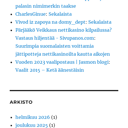
palasin nimimerkin taakse
CharlesGinue
:
Sekalaista
Vivod iz zapoya na domy_dept
:
Sekalaista
Pärjääkö Veikkaus nettikasino kilpailussa?
Vastaus hiljentää - Sivupanos.com
:
Suurimpia suomalaisten voittamia
jättipotteja nettikasinoilta kautta aikojen
Vuoden 2023 vaalipostaus | Jasmon blogi
:
Vaalit 2015 – Ketä äänestäisin
ARKISTO
helmikuu 2026
(1)
joulukuu 2025
(1)