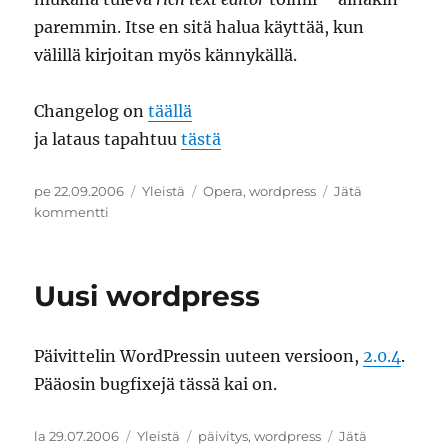
paremmin. Itse en sitä halua käyttää, kun
välillä kirjoitan myös kännykällä.
Changelog on
täällä
ja lataus tapahtuu
tästä
Julkaistu
Kategoriat
Avainsanat
pe 22.09.2006
Yleistä
Opera
,
wordpress
Jätä
artikkeliin
kommentti
Opera
9.02
Uusi wordpress
Päivittelin WordPressin uuteen versioon,
2.0.4
.
Pääosin bugfixejä tässä kai on.
Julkaistu
Kategoriat
Avainsanat
la 29.07.2006
Yleistä
päivitys
,
wordpress
Jätä