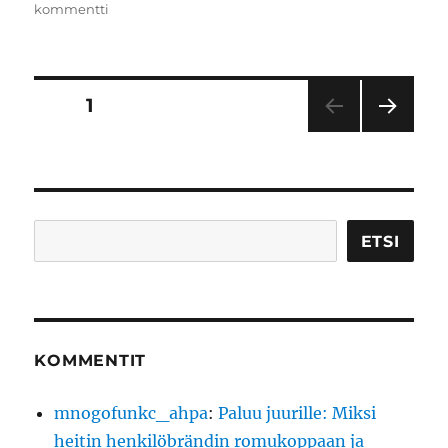
artikkeliin
kommentti
Uusi
wordpress
Artikkelien
SIVU
1
SEU
sivutus
RAA
VA
SIVU
Etsi
ETSI
KOMMENTIT
mnogofunkc_ahpa
:
Paluu juurille: Miksi
heitin henkilöbrändin romukoppaan ja