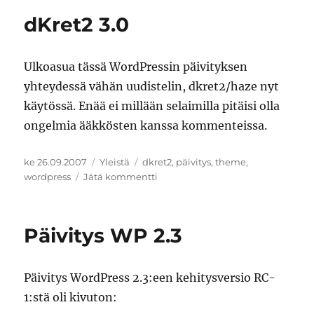
dKret2 3.0
Ulkoasua tässä WordPressin päivityksen
yhteydessä vähän uudistelin, dkret2/haze nyt
käytössä. Enää ei millään selaimilla pitäisi olla
ongelmia ääkkösten kanssa kommenteissa.
Julkaistu
Kategoriat
Avainsanat
ke 26.09.2007
Yleistä
dkret2
,
päivitys
,
theme
,
artikkeliin
wordpress
Jätä kommentti
dKret2
3.0
Päivitys WP 2.3
Päivitys WordPress 2.3:een kehitysversio RC-
1:stä oli kivuton: