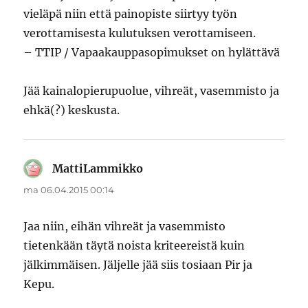
vieläpä niin että painopiste siirtyy työn
verottamisesta kulutuksen verottamiseen.
– TTIP / Vapaakauppasopimukset on hylättävä
Jää kainalopierupuolue, vihreät, vasemmisto ja
ehkä(?) keskusta.
MattiLammikko
sanoo:
ma 06.04.2015 00:14
Jaa niin, eihän vihreät ja vasemmisto
tietenkään täytä noista kriteereistä kuin
jälkimmäisen. Jäljelle jää siis tosiaan Pir ja
Kepu.