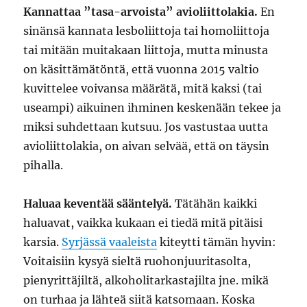
Kannattaa ”tasa-arvoista” avioliittolakia.
En
sinänsä kannata lesboliittoja tai homoliittoja
tai mitään muitakaan liittoja, mutta minusta
on käsittämätöntä, että vuonna 2015 valtio
kuvittelee voivansa määrätä, mitä kaksi (tai
useampi) aikuinen ihminen keskenään tekee ja
miksi suhdettaan kutsuu. Jos vastustaa uutta
avioliittolakia, on aivan selvää, että on täysin
pihalla.
Haluaa keventää sääntelyä.
Tätähän kaikki
haluavat, vaikka kukaan ei tiedä mitä pitäisi
karsia.
Syrjässä vaaleista
kiteytti tämän hyvin:
Voitaisiin kysyä sieltä ruohonjuuritasolta,
pienyrittäjiltä, alkoholitarkastajilta jne. mikä
on turhaa ja lähteä siitä katsomaan. Koska