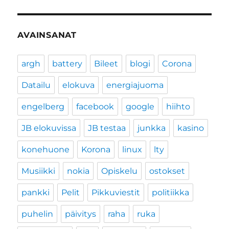
AVAINSANAT
argh
battery
Bileet
blogi
Corona
Datailu
elokuva
energiajuoma
engelberg
facebook
google
hiihto
JB elokuvissa
JB testaa
junkka
kasino
konehuone
Korona
linux
lty
Musiikki
nokia
Opiskelu
ostokset
pankki
Pelit
Pikkuviestit
politiikka
puhelin
päivitys
raha
ruka