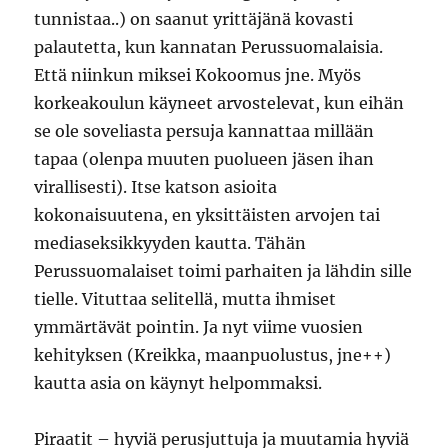
tunnistaa..) on saanut yrittäjänä kovasti
palautetta, kun kannatan Perussuomalaisia.
Että niinkun miksei Kokoomus jne. Myös
korkeakoulun käyneet arvostelevat, kun eihän
se ole soveliasta persuja kannattaa millään
tapaa (olenpa muuten puolueen jäsen ihan
virallisesti). Itse katson asioita
kokonaisuutena, en yksittäisten arvojen tai
mediaseksikkyyden kautta. Tähän
Perussuomalaiset toimi parhaiten ja lähdin sille
tielle. Vituttaa selitellä, mutta ihmiset
ymmärtävät pointin. Ja nyt viime vuosien
kehityksen (Kreikka, maanpuolustus, jne++)
kautta asia on käynyt helpommaksi.
Piraatit – hyviä perusjuttuja ja muutamia hyviä