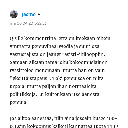
Jasmo
sanoo:
ma 06.04.2015 22:53
QP:lle kommenttina, että en itsekään oikein
ymmärrä persuvihaa. Media ja suuri osa
vastustajista on jäänyt rasisti-ikilooppiin.
Samaan aikaan tämä joku kokoomuslainen
ryssittelee menemään, mutta hän on vain
”yksittäistapaus”. Toki persuissa on niitä
urpoja, mutta paljon ihan normaaleita
poliitikkoja. En kuitenkaan itse äänestä
persuja.
Jos aikoo äänestää, niin aina jossain kusee 100-
0. Esim kokoomus kaiketi kannattaa tuota TTIP