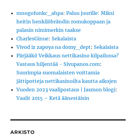
mnogofunkc_ahpa
:
Paluu juurille: Miksi
heitin henkilöbrändin romukoppaan ja
palasin nimimerkin taakse
CharlesGinue
:
Sekalaista
Vivod iz zapoya na domy_dept
:
Sekalaista
Pärjääkö Veikkaus nettikasino kilpailussa?
Vastaus hiljentää - Sivupanos.com
:
Suurimpia suomalaisten voittamia
jättipotteja nettikasinoilta kautta aikojen
Vuoden 2023 vaalipostaus | Jasmon blogi
:
Vaalit 2015 – Ketä äänestäisin
ARKISTO