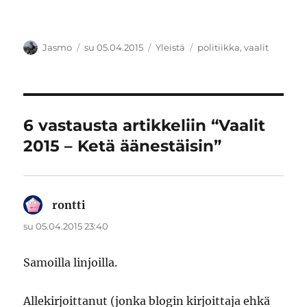
Kirjoittaja
Julkaistu
Kategoriat
Avainsanat
Jasmo
su 05.04.2015
Yleistä
politiikka
,
vaalit
6 vastausta artikkeliin “Vaalit
2015 – Ketä äänestäisin”
rontti
sanoo:
su 05.04.2015 23:40
Samoilla linjoilla.
Allekirjoittanut (jonka blogin kirjoittaja ehkä