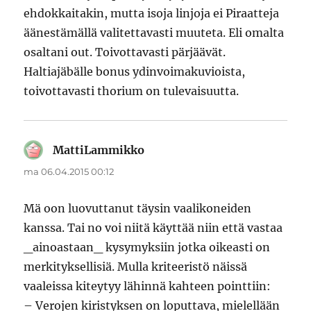
ehdokkaitakin, mutta isoja linjoja ei Piraatteja
äänestämällä valitettavasti muuteta. Eli omalta
osaltani out. Toivottavasti pärjäävät.
Haltiajäbälle bonus ydinvoimakuvioista,
toivottavasti thorium on tulevaisuutta.
MattiLammikko
sanoo:
ma 06.04.2015 00:12
Mä oon luovuttanut täysin vaalikoneiden
kanssa. Tai no voi niitä käyttää niin että vastaa
_ainoastaan_ kysymyksiin jotka oikeasti on
merkityksellisiä. Mulla kriteeristö näissä
vaaleissa kiteytyy lähinnä kahteen pointtiin:
– Verojen kiristyksen on loputtava, mielellään