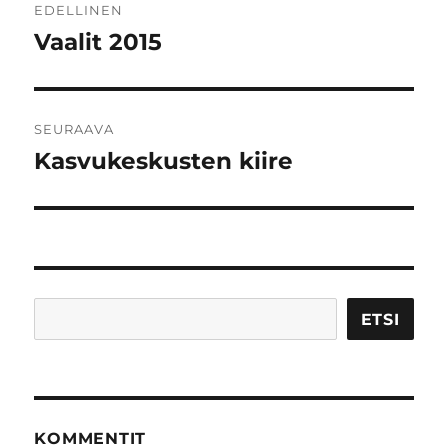
EDELLINEN
selaus
Vaalit 2015
Edellinen
artikkeli:
SEURAAVA
Kasvukeskusten kiire
Seuraava
artikkeli:
Etsi
ETSI
KOMMENTIT