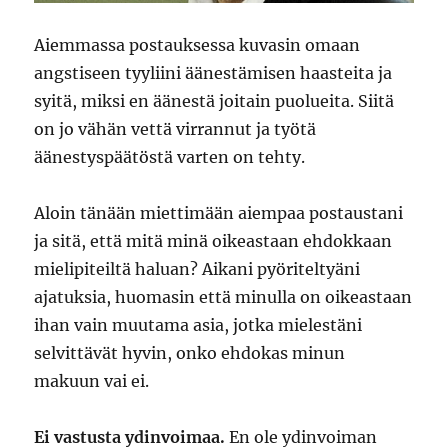
Aiemmassa postauksessa kuvasin omaan
angstiseen tyyliini äänestämisen haasteita ja
syitä, miksi en äänestä joitain puolueita. Siitä
on jo vähän vettä virrannut ja työtä
äänestyspäätöstä varten on tehty.
Aloin tänään miettimään aiempaa postaustani
ja sitä, että mitä minä oikeastaan ehdokkaan
mielipiteiltä haluan? Aikani pyöriteltyäni
ajatuksia, huomasin että minulla on oikeastaan
ihan vain muutama asia, jotka mielestäni
selvittävät hyvin, onko ehdokas minun
makuun vai ei.
Ei vastusta ydinvoimaa.
En ole ydinvoiman