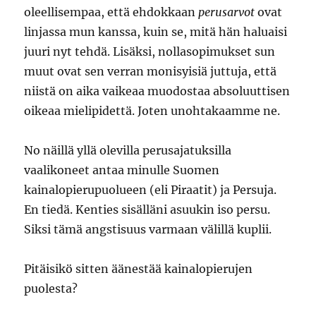
oleellisempaa, että ehdokkaan
perusarvot
ovat
linjassa mun kanssa, kuin se, mitä hän haluaisi
juuri nyt tehdä. Lisäksi, nollasopimukset sun
muut ovat sen verran monisyisiä juttuja, että
niistä on aika vaikeaa muodostaa absoluuttisen
oikeaa mielipidettä. Joten unohtakaamme ne.
No näillä yllä olevilla perusajatuksilla
vaalikoneet antaa minulle Suomen
kainalopierupuolueen (eli Piraatit) ja Persuja.
En tiedä. Kenties sisälläni asuukin iso persu.
Siksi tämä angstisuus varmaan välillä kuplii.
Pitäisikö sitten äänestää kainalopierujen
puolesta?