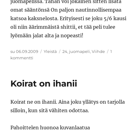
juomapelissä. Tähän voi jokainen sitten lisätä
omat sääntönsä On paljon nautinnollisempaa
katsoa kaksnelosta. Erityisesti se joku 5/6 kausi
oli niin äärimmäistä shittii, et tää peli tulee
lyömään jalat alta ja nopeasti!
Julkaistu
Kategoriat
Avainsanat
su 06.09.2009
Yleistä
24
,
juomapeli
,
Viihde
1
artikkeliin
kommentti
Jack
Bauer
-
Koirat on ihanii
juomapeli
Koirat ne on ihanii. Aina joku yllätys on tarjolla
silloin, kun sitä vähiten odottaa.
Pahoittelen huonoa kuvanlaatua