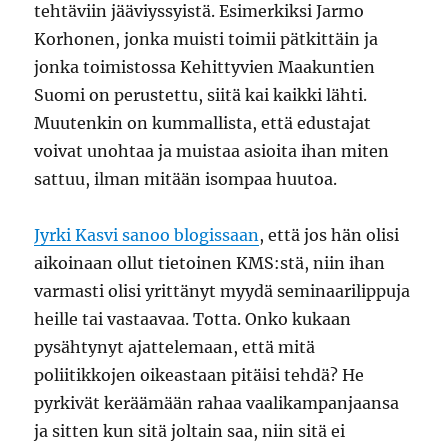
tehtäviin jääviyssyistä. Esimerkiksi Jarmo
Korhonen, jonka muisti toimii pätkittäin ja
jonka toimistossa Kehittyvien Maakuntien
Suomi on perustettu, siitä kai kaikki lähti.
Muutenkin on kummallista, että edustajat
voivat unohtaa ja muistaa asioita ihan miten
sattuu, ilman mitään isompaa huutoa.
Jyrki Kasvi sanoo blogissaan
, että jos hän olisi
aikoinaan ollut tietoinen KMS:stä, niin ihan
varmasti olisi yrittänyt myydä seminaarilippuja
heille tai vastaavaa. Totta. Onko kukaan
pysähtynyt ajattelemaan, että mitä
poliitikkojen oikeastaan pitäisi tehdä? He
pyrkivät keräämään rahaa vaalikampanjaansa
ja sitten kun sitä joltain saa, niin sitä ei