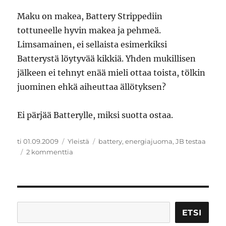
Maku on makea, Battery Strippediin
tottuneelle hyvin makea ja pehmeä.
Limsamainen, ei sellaista esimerkiksi
Batterystä löytyvää kikkiä. Yhden mukillisen
jälkeen ei tehnyt enää mieli ottaa toista, tölkin
juominen ehkä aiheuttaa ällötyksen?
Ei pärjää Batterylle, miksi suotta ostaa.
Julkaistu
Kategoriat
Avainsanat
ti 01.09.2009
Yleistä
battery
,
energiajuoma
,
JB testaa
artikkeliin
2 kommenttia
JB
testaa:
Monster
Energy
Etsi
ETSI