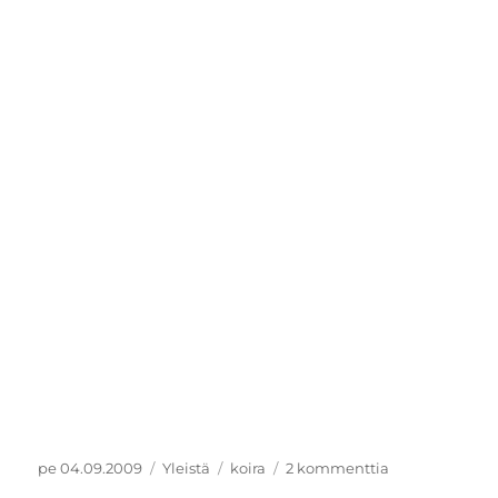
Julkaistu
Kategoriat
Avainsanat
artikkeliin
pe 04.09.2009
Yleistä
koira
2 kommenttia
Koirat