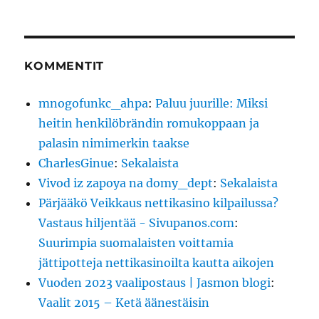
KOMMENTIT
mnogofunkc_ahpa
:
Paluu juurille: Miksi
heitin henkilöbrändin romukoppaan ja
palasin nimimerkin taakse
CharlesGinue
:
Sekalaista
Vivod iz zapoya na domy_dept
:
Sekalaista
Pärjääkö Veikkaus nettikasino kilpailussa?
Vastaus hiljentää - Sivupanos.com
:
Suurimpia suomalaisten voittamia
jättipotteja nettikasinoilta kautta aikojen
Vuoden 2023 vaalipostaus | Jasmon blogi
:
Vaalit 2015 – Ketä äänestäisin