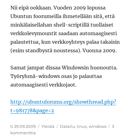
Nii eipä ookkaan. Vuoden 2009 lopussa
Ubuntun foorumeilla ihmetellään sitä, että
minkälaisellahan shell-scriptillä tuollaiset
verkkolevymountit saadaan automaagisesti
palautettua, kun verkkoyhteys palaa takaisin
(esim standbystä noustessa). Vuonna 2009.
Samat jampat dissaa Windowsin huonoutta.
Työryhmä-windows osas jo palauttaa
automaagisesti verkkojaot.
http://ubuntuforums.org/showthread.php?
t=981778&page=2
Julkaistu
Kategoriat
Avainsanat
ti 29.09.2009
Yleistä
Datailu
,
linux
,
windows
3
artikkeliin
kommenttia