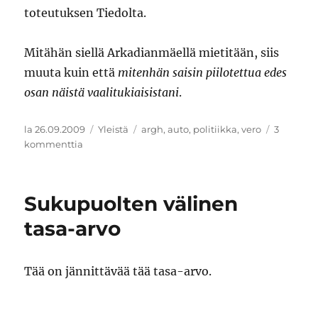
toteutuksen Tiedolta.
Mitähän siellä Arkadianmäellä mietitään, siis
muuta kuin että
mitenhän saisin piilotettua edes
osan näistä vaalitukiaisistani
.
Julkaistu
Kategoriat
Avainsanat
la 26.09.2009
Yleistä
argh
,
auto
,
politiikka
,
vero
3
artikkeliin
kommenttia
Suomen
autoverotus
Sukupuolten välinen
tasa-arvo
Tää on jännittävää tää tasa-arvo.