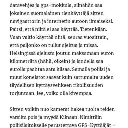
datavehjes ja gps-mokkula, siinähän saa
jokainen suomalainen tienkäyttäjä sitten
navigaattorin ja internetin autoon ilmaiseksi.
Paitsi, että niitä ei saa käyttää. Tietenkään.
Vaan valtio käyttää niitä, seuraa vuosittain,
että paljonko on tullut ajeltua ja missä.
Helsingissä ajelusta joutuu maksamaan euron
kilometriltä (hähä, oikein) ja landella saa
eurolla paahtaa sata kilsaa. Samalla poliisi ja
muut koneistot saavat kuin sattumalta uuden
täydellisen kyttäysvehkeen rikollisuuden
torjuntaan. Jee, voiko olla kivempaa.
Sitten voikin nuo kamerat hakea tuolta teiden
varsilta pois ja myydä Kiinaan. Nimittäin
poliisilaitokselle perustettava GPS-Kyttääjät -