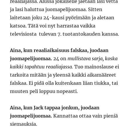
reaaliajassa. Alussa jokaiselle jaetaan lasi vettä
ja lasi haluttua juomapelijuomaa. Sitten
laitetaan joku 24-kausi pyörimään ja aletaan
katsoa. Tätä voi nyt harrastaa vaikka
televisiosta tulevan 7. tuotantokauden kanssa.
Aina, kun reaaliaikaisuus falskaa, juodaan
juomapelijuomaa.
24 on
mullistava sarja, koska
kaikki tapahtuu reaaliajassa.
Tuo mainoslause ei
tarkoita mitään ja yleensä kaikki aikamääreet
falskaa. Ei pidä olla kuitenkaan liian tiukka, tai
muuten peli loppuu nopeasti.
Aina, kun Jack tappaa jonkun, juodaan
juomapelijuomaa.
Kannattaa ottaa vain pieniä
siemauksia.