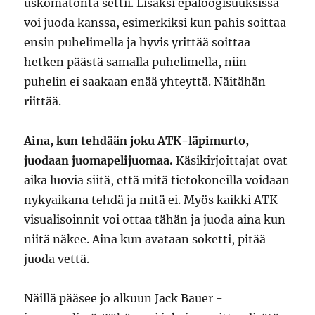
uskomatonta settii. Lisäksi epäloogisuuksissa
voi juoda kanssa, esimerkiksi kun pahis soittaa
ensin puhelimella ja hyvis yrittää soittaa
hetken päästä samalla puhelimella, niin
puhelin ei saakaan enää yhteyttä. Näitähän
riittää.
Aina, kun tehdään joku ATK-läpimurto,
juodaan juomapelijuomaa.
Käsikirjoittajat ovat
aika luovia siitä, että mitä tietokoneilla voidaan
nykyaikana tehdä ja mitä ei. Myös kaikki ATK-
visualisoinnit voi ottaa tähän ja juoda aina kun
niitä näkee. Aina kun avataan soketti, pitää
juoda vettä.
Näillä pääsee jo alkuun Jack Bauer -