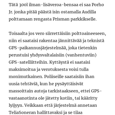
Tätä 300l ilman-lisäveroa-bensaa ei saa Porho
Jr. jonka pitää päästä isin ostamalla Audilla
polttamaan rengasta Prisman parkkikselle.
Toisaalta jos vero siirrettäisiin polttoaineeseen,
niin ei saataisi rakentaa jännittävää ja teknistä
GPS-paikannusjärjestelmää, joka tietenkin
perustuisi yhdysvaltalaisiin (vanhentuviin)
GPS-satelliitteihin. Kyttäystä ei saataisi
maksimoitua ja verotuksesta voisi tulla
monimutkainen. Poliiseille saataisiin ihan
uusia tehtäviä, kun he pysäyttäisivät
massoittain autoja tarkistaakseen, ettei GPS-
vastaanotinta ole jätetty kotiin, tai kääritty
lyijyyn. Veikkaan että järjestelmä annetaan
TeliaSoneran hallittavaksi ja se tilaa