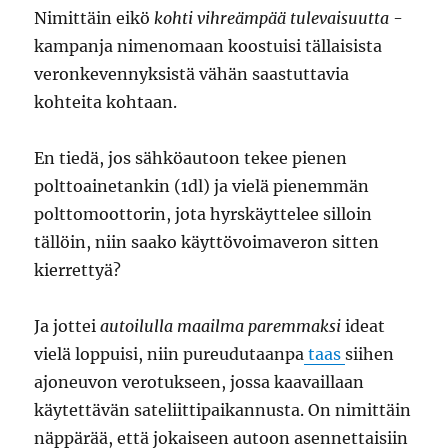
Nimittäin eikö
kohti vihreämpää tulevaisuutta
-
kampanja nimenomaan koostuisi tällaisista
veronkevennyksistä vähän saastuttavia
kohteita kohtaan.
En tiedä, jos sähköautoon tekee pienen
polttoainetankin (1dl) ja vielä pienemmän
polttomoottorin, jota hyrskäyttelee silloin
tällöin, niin saako käyttövoimaveron sitten
kierrettyä?
Ja jottei
autoilulla maailma paremmaksi
ideat
vielä loppuisi, niin pureudutaanpa
taas
siihen
ajoneuvon verotukseen, jossa kaavaillaan
käytettävän sateliittipaikannusta. On nimittäin
näppärää, että jokaiseen autoon asennettaisiin