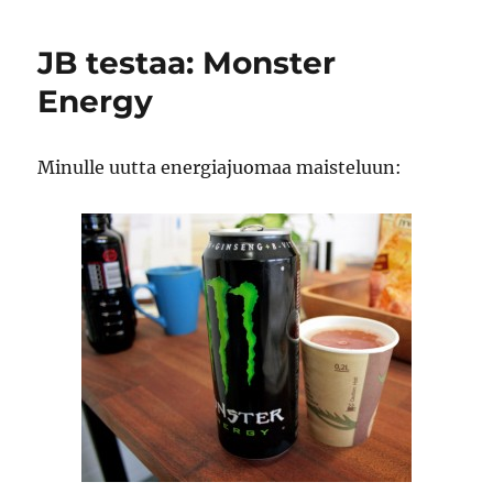
on
ihanii
JB testaa: Monster
Energy
Minulle uutta energiajuomaa maisteluun: