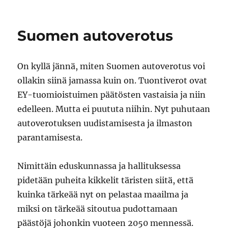
JB
käyttää
Ubuntua
Suomen autoverotus
On kyllä jännä, miten Suomen autoverotus voi
ollakin siinä jamassa kuin on. Tuontiverot ovat
EY-tuomioistuimen päätösten vastaisia ja niin
edelleen. Mutta ei puututa niihin. Nyt puhutaan
autoverotuksen uudistamisesta ja ilmaston
parantamisesta.
Nimittäin eduskunnassa ja hallituksessa
pidetään puheita kikkelit täristen siitä, että
kuinka tärkeää nyt on pelastaa maailma ja
miksi on tärkeää sitoutua pudottamaan
päästöjä johonkin vuoteen 2050 mennessä.