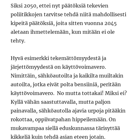
Siksi 2050, ettei nyt päätöksiä tekevien
poliitikkojen tarvitse tehdä niitä mahdollisesti
kipeitä päätöksiä, joita sitten vuonna 2045
aletaan ihmettelemään, kun mitään ei ole
tehty.
Hyvä esimerkki tekemättömyydestä ja
järjettömyydestä on käyttövoimavero.
Nimittäin, sähköautoilta ja kaikilta muiltakin
autoilta, jotka eivät polta bensiiniä, peritään
käyttövoimavero. No mutta tottakai! Miksi ei?
Kyllä vähän saastuttavalla, mutta paljon
painavalla, sähköautolla ajavia urpoja pitääkin
rokottaa, oppiivatpahan hippeilemään. On
mukavampaa siellä eduskunnassa tärisyttää
kikkeliä kuin tehdä asian eteen jotain.