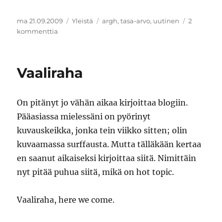
Julkaistu
Kategoriat
Avainsanat
ma 21.09.2009
Yleistä
argh
,
tasa-arvo
,
uutinen
2
artikkeliin
kommenttia
Sukupuolten
välinen
tasa-
Vaaliraha
arvo
On pitänyt jo vähän aikaa kirjoittaa blogiin.
Pääasiassa mielessäni on pyörinyt
kuvauskeikka, jonka tein viikko sitten; olin
kuvaamassa surffausta. Mutta tälläkään kertaa
en saanut aikaiseksi kirjoittaa siitä. Nimittäin
nyt pitää puhua siitä, mikä on hot topic.
Vaaliraha, here we come.