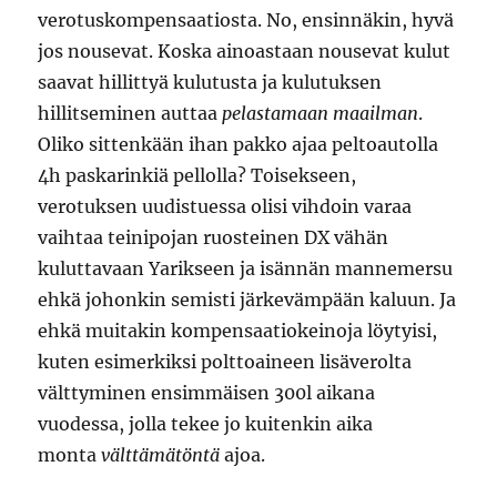
verotuskompensaatiosta. No, ensinnäkin, hyvä
jos nousevat. Koska ainoastaan nousevat kulut
saavat hillittyä kulutusta ja kulutuksen
hillitseminen auttaa
pelastamaan maailman
.
Oliko sittenkään ihan pakko ajaa peltoautolla
4h paskarinkiä pellolla? Toisekseen,
verotuksen uudistuessa olisi vihdoin varaa
vaihtaa teinipojan ruosteinen DX vähän
kuluttavaan Yarikseen ja isännän mannemersu
ehkä johonkin semisti järkevämpään kaluun. Ja
ehkä muitakin kompensaatiokeinoja löytyisi,
kuten esimerkiksi polttoaineen lisäverolta
välttyminen ensimmäisen 300l aikana
vuodessa, jolla tekee jo kuitenkin aika
monta
välttämätöntä
ajoa.