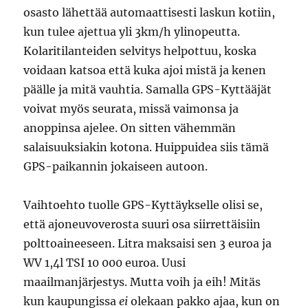
osasto lähettää automaattisesti laskun kotiin,
kun tulee ajettua yli 3km/h ylinopeutta.
Kolaritilanteiden selvitys helpottuu, koska
voidaan katsoa että kuka ajoi mistä ja kenen
päälle ja mitä vauhtia. Samalla GPS-Kyttääjät
voivat myös seurata, missä vaimonsa ja
anoppinsa ajelee. On sitten vähemmän
salaisuuksiakin kotona. Huippuidea siis tämä
GPS-paikannin jokaiseen autoon.
Vaihtoehto tuolle GPS-Kyttäykselle olisi se,
että ajoneuvoverosta suuri osa siirrettäisiin
polttoaineeseen. Litra maksaisi sen 3 euroa ja
WV 1,4l TSI 10 000 euroa. Uusi
maailmanjärjestys. Mutta voih ja eih! Mitäs
kun kaupungissa
ei
olekaan pakko ajaa, kun on