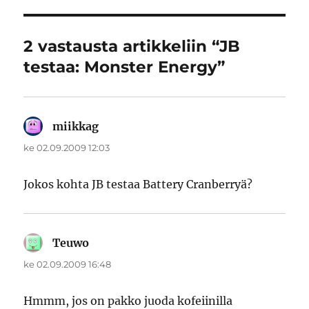
2 vastausta artikkeliin “JB
testaa: Monster Energy”
miikkag
sanoo:
ke 02.09.2009 12:03
Jokos kohta JB testaa Battery Cranberryä?
Teuwo
sanoo:
ke 02.09.2009 16:48
Hmmm, jos on pakko juoda kofeiinilla