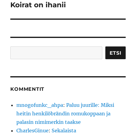
Koirat on ihanii
Seuraava
artikkeli:
Etsi
ETSI
KOMMENTIT
mnogofunkc_ahpa
:
Paluu juurille: Miksi
heitin henkilöbrändin romukoppaan ja
palasin nimimerkin taakse
CharlesGinue
:
Sekalaista