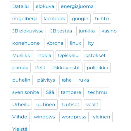
Datailu
elokuva
energiajuoma
engelberg
facebook
google
hiihto
JB elokuvissa
JB testaa
junkka
kasino
konehuone
Korona
linux
lty
Musiikki
nokia
Opiskelu
ostokset
pankki
Pelit
Pikkuviestit
politiikka
puhelin
päivitys
raha
ruka
sven sonite
Sää
tampere
techmu
Urheilu
uutinen
Uutiset
vaalit
Viihde
windows
wordpress
yleinen
Yleistä