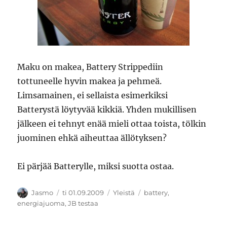
Maku on makea, Battery Strippediin
tottuneelle hyvin makea ja pehmeä.
Limsamainen, ei sellaista esimerkiksi
Batterystä löytyvää kikkiä. Yhden mukillisen
jälkeen ei tehnyt enää mieli ottaa toista, tölkin
juominen ehkä aiheuttaa ällötyksen?
Ei pärjää Batterylle, miksi suotta ostaa.
Kirjoittaja
Julkaistu
Kategoriat
Avainsanat
Jasmo
ti 01.09.2009
Yleistä
battery
,
energiajuoma
,
JB testaa