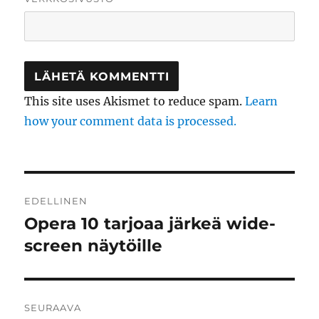
This site uses Akismet to reduce spam.
Learn
how your comment data is processed.
Artikkelien
EDELLINEN
selaus
Opera 10 tarjoaa järkeä wide-
Edellinen
artikkeli:
screen näytöille
SEURAAVA