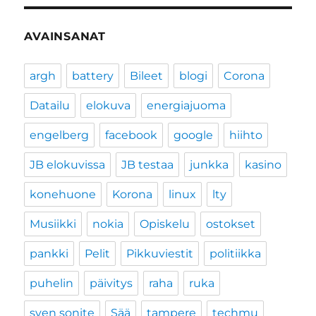
AVAINSANAT
argh
battery
Bileet
blogi
Corona
Datailu
elokuva
energiajuoma
engelberg
facebook
google
hiihto
JB elokuvissa
JB testaa
junkka
kasino
konehuone
Korona
linux
lty
Musiikki
nokia
Opiskelu
ostokset
pankki
Pelit
Pikkuviestit
politiikka
puhelin
päivitys
raha
ruka
sven sonite
Sää
tampere
techmu