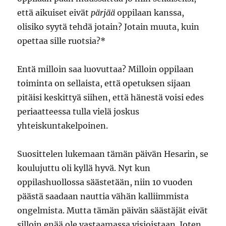
että aikuiset eivät
pärjää
oppilaan kanssa,
olisiko syytä tehdä jotain? Jotain muuta, kuin
opettaa sille ruotsia?*
Entä milloin saa luovuttaa? Milloin oppilaan
toiminta on sellaista, että opetuksen sijaan
pitäisi keskittyä siihen, että hänestä voisi edes
periaatteessa tulla vielä joskus
yhteiskuntakelpoinen.
Suosittelen lukemaan tämän päivän Hesarin, se
koulujuttu oli kyllä hyvä. Nyt kun
oppilashuollossa säästetään, niin 10 vuoden
päästä saadaan nauttia vähän kalliimmista
ongelmista. Mutta tämän päivän säästäjät eivät
silloin enää ole vastaamassa visioistaan. Joten