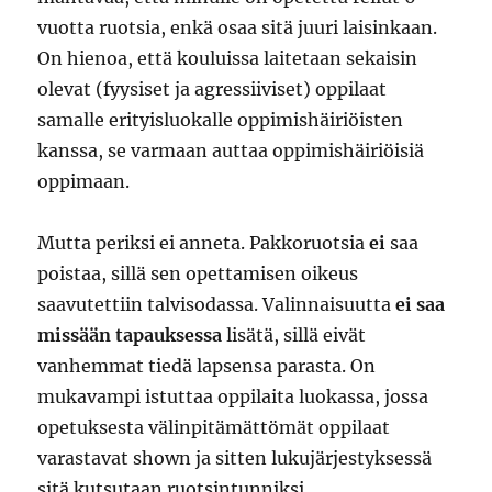
vuotta ruotsia, enkä osaa sitä juuri laisinkaan.
On hienoa, että kouluissa laitetaan sekaisin
olevat (fyysiset ja agressiiviset) oppilaat
samalle erityisluokalle oppimishäiriöisten
kanssa, se varmaan auttaa oppimishäiriöisiä
oppimaan.
Mutta periksi ei anneta. Pakkoruotsia
ei
saa
poistaa, sillä sen opettamisen oikeus
saavutettiin talvisodassa. Valinnaisuutta
ei saa
missään tapauksessa
lisätä, sillä eivät
vanhemmat tiedä lapsensa parasta. On
mukavampi istuttaa oppilaita luokassa, jossa
opetuksesta välinpitämättömät oppilaat
varastavat shown ja sitten lukujärjestyksessä
sitä kutsutaan ruotsintunniksi.