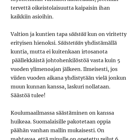
tervettä oikeistolaisuutta kaipaisin ihan
kaikkiin asioihin.
Valtion ja kuntien tapa
säästää
kun on viritetty
erityisen hienoksi.
Säästetään
yhdistämällä
kuntia, mutta ei kuitenkaan irtosanota
päällekkäistä johtohenkilöstöä vasta kuin 5
vuoden ylimenoajan jälkeen. Ilmeisesti, jos
viiden vuoden aikana yhdistytään vielä jonkun
muun kunnan kanssa, laskuri nollataan.
Säästöä tulee!
Koulumaailmassa säästäminen on kanssa
huikeaa. Suomalaisille pakotetaan oppia
päähän vanhan mallin mukaisesti. On
mahtavaa, että minulle on opetettu reilut 6