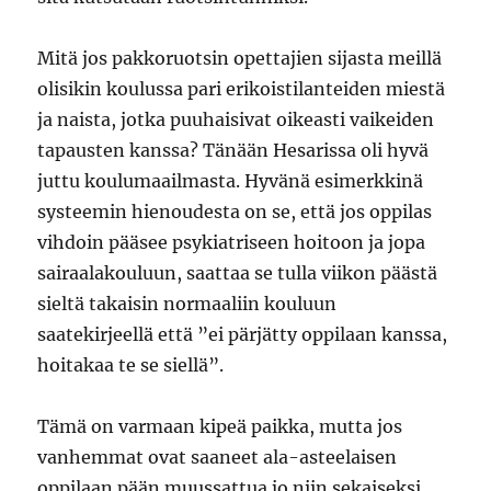
Mitä jos pakkoruotsin opettajien sijasta meillä
olisikin koulussa pari erikoistilanteiden miestä
ja naista, jotka puuhaisivat oikeasti vaikeiden
tapausten kanssa? Tänään Hesarissa oli hyvä
juttu koulumaailmasta. Hyvänä esimerkkinä
systeemin hienoudesta on se, että jos oppilas
vihdoin pääsee psykiatriseen hoitoon ja jopa
sairaalakouluun, saattaa se tulla viikon päästä
sieltä takaisin normaaliin kouluun
saatekirjeellä että ”ei pärjätty oppilaan kanssa,
hoitakaa te se siellä”.
Tämä on varmaan kipeä paikka, mutta jos
vanhemmat ovat saaneet ala-asteelaisen
oppilaan pään muussattua jo niin sekaiseksi,