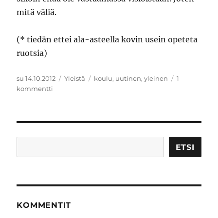
mitä väliä.
(* tiedän ettei ala-asteella kovin usein opeteta
ruotsia)
Julkaistu
Kategoriat
Avainsanat
su 14.10.2012
Yleistä
koulu
,
uutinen
,
yleinen
1
artikkeliin
kommentti
Hakataan
päätä
seinään
vai
annetaanko
Etsi
ETSI
periksi?
KOMMENTIT