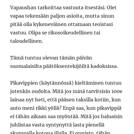
Vapaushan tarkoittaa vastuuta itsestäsi. Olet
vapaa tekemään paljon asioita, mutta sinun
pitää olla kykeneväinen ottamaan teoistasi
vastuu. Olipa se rikosoikeudellinen tai
taloudellinen.
Tämä tuntuu olevan tämän päivän
suomalaisilta päätöksentekijöiltä kadoksissa.
Pikavippien (käytännössä) kieltäminen tuntuu
jotenkin oudolta. Mitä jos minä tarvitsisin 100e
lainaa nyt heti, että pääsen taksilla kotiin, kun
auto meni rikki yöllä? Enpä saa, kun pikavippiä
ei tähän aikaan saa myöntää. Mitä jos haluaisin
juhlistaa vasta syntynyttä lasta pienellä
skumpalla kotona illalla. Ei onnistu, tähän