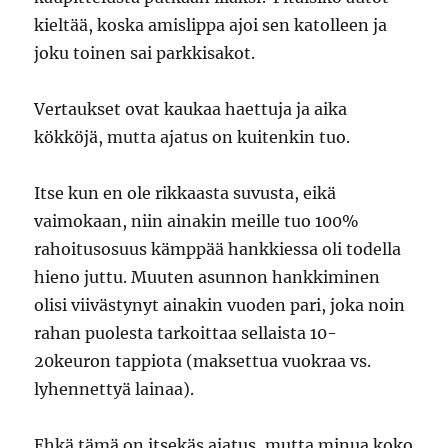
kieltää, koska amislippa ajoi sen katolleen ja
joku toinen sai parkkisakot.
Vertaukset ovat kaukaa haettuja ja aika
kökköjä, mutta ajatus on kuitenkin tuo.
Itse kun en ole rikkaasta suvusta, eikä
vaimokaan, niin ainakin meille tuo 100%
rahoitusosuus kämppää hankkiessa oli todella
hieno juttu. Muuten asunnon hankkiminen
olisi viivästynyt ainakin vuoden pari, joka noin
rahan puolesta tarkoittaa sellaista 10-
20keuron tappiota (maksettua vuokraa vs.
lyhennettyä lainaa).
Ehkä tämä on itsekäs ajatus, mutta minua koko