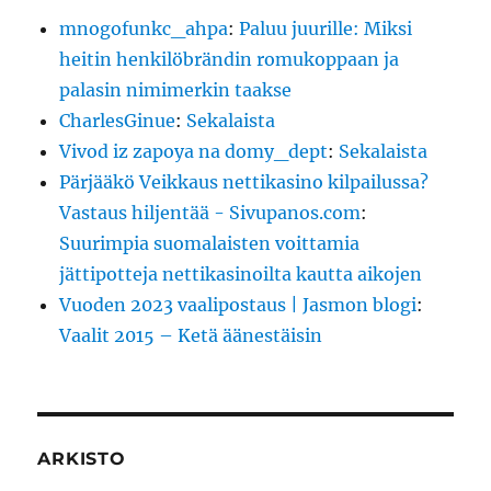
mnogofunkc_ahpa
:
Paluu juurille: Miksi
heitin henkilöbrändin romukoppaan ja
palasin nimimerkin taakse
CharlesGinue
:
Sekalaista
Vivod iz zapoya na domy_dept
:
Sekalaista
Pärjääkö Veikkaus nettikasino kilpailussa?
Vastaus hiljentää - Sivupanos.com
:
Suurimpia suomalaisten voittamia
jättipotteja nettikasinoilta kautta aikojen
Vuoden 2023 vaalipostaus | Jasmon blogi
:
Vaalit 2015 – Ketä äänestäisin
ARKISTO