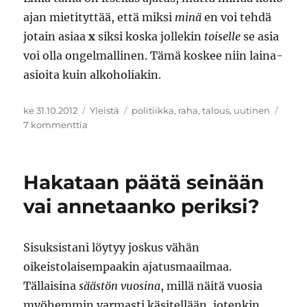
ajan mietityttää, että miksi
minä
en voi tehdä
jotain asiaa
x
siksi koska jollekin
toiselle
se asia
voi olla ongelmallinen. Tämä koskee niin laina-
asioita kuin alkoholiakin.
Julkaistu
Kategoriat
Avainsanat
ke 31.10.2012
Yleistä
politiikka
,
raha
,
talous
,
uutinen
artikkeliin
7 kommenttia
Tyhmimmän
ehdoilla
Hakataan päätä seinään
vai annetaanko periksi?
Sisuksistani löytyy joskus vähän
oikeistolaisempaakin ajatusmaailmaa.
Tällaisina
säästön vuosina
, millä näitä vuosia
myöhemmin varmasti käsitellään, jotenkin