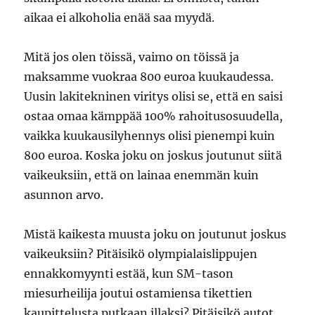
aikaa ei alkoholia enää saa myydä.
Mitä jos olen töissä, vaimo on töissä ja
maksamme vuokraa 800 euroa kuukaudessa.
Uusin lakitekninen viritys olisi se, että en saisi
ostaa omaa kämppää 100% rahoitusosuudella,
vaikka kuukausilyhennys olisi pienempi kuin
800 euroa. Koska joku on joskus joutunut siitä
vaikeuksiin, että on lainaa enemmän kuin
asunnon arvo.
Mistä kaikesta muusta joku on joutunut joskus
vaikeuksiin? Pitäisikö olympialaislippujen
ennakkomyynti estää, kun SM-tason
miesurheilija joutui ostamiensa tikettien
kaupittelusta putkaan illaksi? Pitäisikö autot