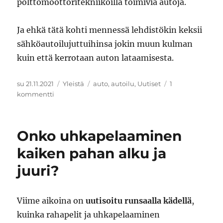
polttomoottoritekniikoilla toimivia autoja.
Ja ehkä tätä kohti mennessä lehdistökin keksii
sähköautoilujuttuihinsa jokin muun kulman
kuin että kerrotaan auton lataamisesta.
Julkaistu
Kategoriat
Avainsanat
su 21.11.2021
Yleistä
auto
,
autoilu
,
Uutiset
1
artikkeliin
kommentti
Sähköautoilusta
kirjoittaminen
Onko uhkapelaaminen
kaiken pahan alku ja
juuri?
Viime aikoina on
uutisoitu runsaalla kädellä
,
kuinka rahapelit ja uhkapelaaminen