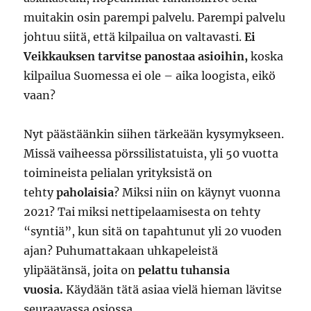
muitakin osin parempi palvelu. Parempi palvelu
johtuu siitä, että kilpailua on valtavasti.
Ei
Veikkauksen tarvitse panostaa asioihin,
koska
kilpailua Suomessa ei ole – aika loogista, eikö
vaan?
Nyt päästäänkin siihen tärkeään kysymykseen.
Missä vaiheessa pörssilistatuista, yli 50 vuotta
toimineista pelialan yrityksistä on
tehty
paholaisia
? Miksi niin on käynyt vuonna
2021? Tai miksi nettipelaamisesta on tehty
“syntiä”, kun sitä on tapahtunut yli 20 vuoden
ajan? Puhumattakaan uhkapeleistä
ylipäätänsä, joita on
pelattu tuhansia
vuosia.
Käydään tätä asiaa vielä hieman lävitse
seuraavassa osiossa.