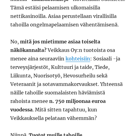
Tämä estäisi pelaamisen ulkomaisilla
nettikasinoilla. Asiaa perustellaan virallisilla
tahoilla ongelmapelaamisen vähentämisenä.
No,
mitä jos mietimme asiaa toiselta
näkökannalta?
Veikkaus Oy:n tuotoista osa
menee aina seuraaviin
kohteisiin
: Sosiaali -ja
terveysjärjestöt, Kulttuuri ja taide, Tiede,
Liikunta, Nuorisotyö, Hevosurheilu sekä
Veteraanit ja sotavammakorvaukset. Yhteensä
näille tahoille suomalaisten häviämistä
rahoista menee
n. 750 miljoonaa euroa
vuodessa
. Mitä sitten tapahtuu, kun
Veikkauksella pelataan vähemmän?
Niinpä.
Tuotot muille tahoille