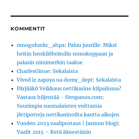
KOMMENTIT
mnogofunkc_ahpa
:
Paluu juurille: Miksi
heitin henkilöbrändin romukoppaan ja
palasin nimimerkin taakse
CharlesGinue
:
Sekalaista
Vivod iz zapoya na domy_dept
:
Sekalaista
Pärjääkö Veikkaus nettikasino kilpailussa?
Vastaus hiljentää - Sivupanos.com
:
Suurimpia suomalaisten voittamia
jättipotteja nettikasinoilta kautta aikojen
Vuoden 2023 vaalipostaus | Jasmon blogi
:
Vaalit 2015 – Ketä äänestäisin