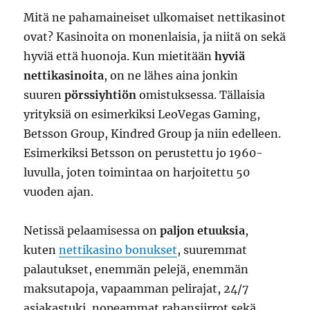
Mitä ne pahamaineiset ulkomaiset nettikasinot
ovat? Kasinoita on monenlaisia, ja niitä on sekä
hyviä että huonoja. Kun mietitään
hyviä
nettikasinoita
, on ne lähes aina jonkin
suuren
pörssiyhtiön
omistuksessa. Tällaisia
yrityksiä on esimerkiksi LeoVegas Gaming,
Betsson Group, Kindred Group ja niin edelleen.
Esimerkiksi Betsson on perustettu jo 1960-
luvulla, joten toimintaa on harjoitettu 50
vuoden ajan.
Netissä pelaamisessa on
paljon etuuksia
,
kuten
nettikasino bonukset
, suuremmat
palautukset, enemmän pelejä, enemmän
maksutapoja, vapaamman pelirajat, 24/7
asiakastuki, nopeammat rahansiirrot sekä