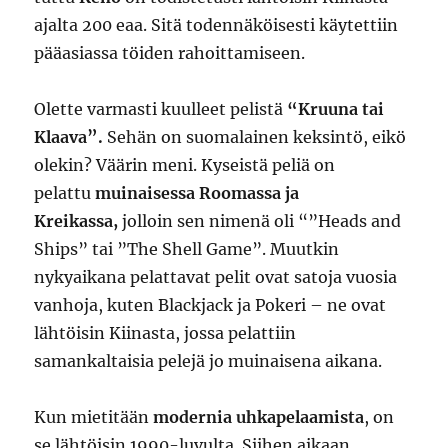
ajalta 200 eaa. Sitä todennäköisesti käytettiin
pääasiassa töiden rahoittamiseen.
Olette varmasti kuulleet pelistä
“Kruuna tai
Klaava”.
Sehän on suomalainen keksintö, eikö
olekin? Väärin meni. Kyseistä peliä on
pelattu
muinaisessa Roomassa ja
Kreikassa,
jolloin sen nimenä oli “”Heads and
Ships” tai ”The Shell Game”. Muutkin
nykyaikana pelattavat pelit ovat satoja vuosia
vanhoja, kuten Blackjack ja Pokeri – ne ovat
lähtöisin Kiinasta, jossa pelattiin
samankaltaisia pelejä jo muinaisena aikana.
Kun mietitään
modernia uhkapelaamista
, on
se lähtöisin 1990-luvulta. Siihen aikaan