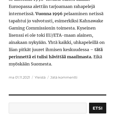
Euroopassa alettiin tarjoamaan rahapelejä
internetissä.
Vuonna 1996
pelaaminen netissä
tapahtui jo valvotusti, esimerkiksi Kahnawake
Gaming Commissionin toimesta. Kyseinen
lisenssi ei ole toki EU/ETA-maan alainen,
ainakaan nykyään. Yhtä kaikki, uhkapeleillä on
liian pitkät juuret ihmisen keskuudessa –
tätä
perinnettä ei tulisi hävittää maailmasta.
Eikä
myöskään Suomesta.
Julkaistu
Kategoriat
artikkeliin
ma 01.11.2021
Yleistä
Jätä kommentti
Onko
uhkapelaaminen
kaiken
pahan
alku
Etsi
ETSI
ja
juuri?