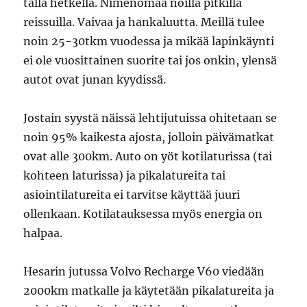
tällä hetkellä. Nimenomaa noilla pitkillä
reissuilla. Vaivaa ja hankaluutta. Meillä tulee
noin 25-30tkm vuodessa ja mikää lapinkäynti
ei ole vuosittainen suorite tai jos onkin, ylensä
autot ovat junan kyydissä.
Jostain syystä näissä lehtijutuissa ohitetaan se
noin 95% kaikesta ajosta, jolloin päivämatkat
ovat alle 300km. Auto on yöt kotilaturissa (tai
kohteen laturissa) ja pikalatureita tai
asiointilatureita ei tarvitse käyttää juuri
ollenkaan. Kotilatauksessa myös energia on
halpaa.
Hesarin jutussa Volvo Recharge V60 viedään
2000km matkalle ja käytetään pikalatureita ja