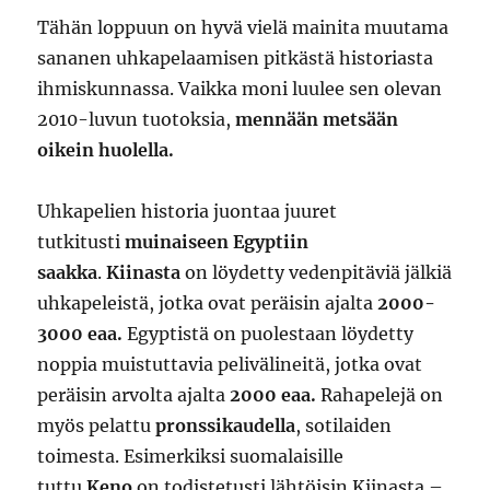
Tähän loppuun on hyvä vielä mainita muutama
sananen uhkapelaamisen pitkästä historiasta
ihmiskunnassa. Vaikka moni luulee sen olevan
2010-luvun tuotoksia,
mennään metsään
oikein huolella.
Uhkapelien historia juontaa juuret
tutkitusti
muinaiseen Egyptiin
saakka
.
Kiinasta
on löydetty vedenpitäviä jälkiä
uhkapeleistä, jotka ovat peräisin ajalta
2000-
3000 eaa.
Egyptistä on puolestaan löydetty
noppia muistuttavia pelivälineitä, jotka ovat
peräisin arvolta ajalta
2000 eaa.
Rahapelejä on
myös pelattu
pronssikaudella
, sotilaiden
toimesta. Esimerkiksi suomalaisille
tuttu
Keno
on todistetusti lähtöisin Kiinasta –