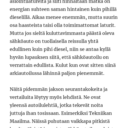
asiointilatureita ja silti hinnaltaan matka on
energian suhteen saman hintainen kuin pihillä
dieselillä. Aikaa menee enemmän, mutta suurin
osa haasteista taisi olla toimimattomat laturit.
Mutta jos sieltä kuluttavimmasta päästä oleva
sähköauto on tuollaisella reissulla yhtä
edullinen kuin pihi diesel, niin se antaa kyllä
hyvän lupauksen siitä, että sähköautoilu on
verrattain edullista. Kulut kun ovat sitten siinä
arkiautoilussa lähinnä paljon pienemmät.
Näitä pidemmän jakson seurantakokeita ja
vertailuita löytyy myös lehdistä. Ne ovat
yleensä autoilulehtiä, jotka tekevät noita
juttuja ihan tosissaan. Esimerkiksi Tekniikan
Maailma. Näissä puhutaan vaikkapa pitkistä