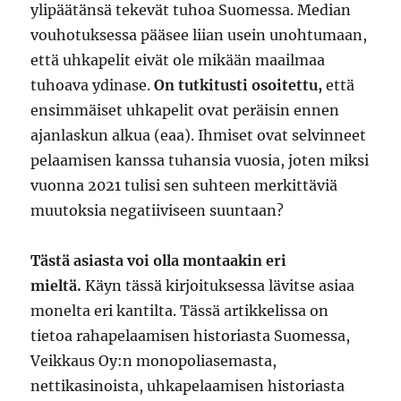
ylipäätänsä tekevät tuhoa Suomessa. Median
vouhotuksessa pääsee liian usein unohtumaan,
että uhkapelit eivät ole mikään maailmaa
tuhoava ydinase.
On tutkitusti osoitettu,
että
ensimmäiset uhkapelit ovat peräisin ennen
ajanlaskun alkua (eaa). Ihmiset ovat selvinneet
pelaamisen kanssa tuhansia vuosia, joten miksi
vuonna 2021 tulisi sen suhteen merkittäviä
muutoksia negatiiviseen suuntaan?
Tästä asiasta voi olla montaakin eri
mieltä.
Käyn tässä kirjoituksessa lävitse asiaa
monelta eri kantilta. Tässä artikkelissa on
tietoa rahapelaamisen historiasta Suomessa,
Veikkaus Oy:n monopoliasemasta,
nettikasinoista, uhkapelaamisen historiasta