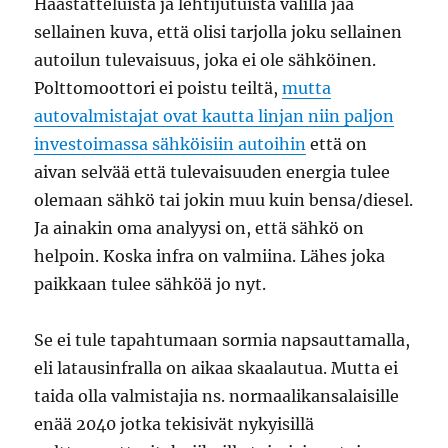
Haastatteluista ja lehtijutuista välillä jää
sellainen kuva, että olisi tarjolla joku sellainen
autoilun tulevaisuus, joka ei ole sähköinen.
Polttomoottori ei poistu teiltä,
mutta
autovalmistajat ovat kautta linjan niin paljon
investoimassa sähköisiin autoihin
että on
aivan selvää että tulevaisuuden energia tulee
olemaan sähkö tai jokin muu kuin bensa/diesel.
Ja ainakin oma analyysi on, että sähkö on
helpoin. Koska infra on valmiina. Lähes joka
paikkaan tulee sähköä jo nyt.
Se ei tule tapahtumaan sormia napsauttamalla,
eli latausinfralla on aikaa skaalautua. Mutta ei
taida olla valmistajia ns. normaalikansalaisille
enää 2040 jotka tekisivät nykyisillä