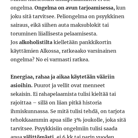
ongelma.
Ongelma on avun tarjoamisessa,
kun
joku sitä tarvitsee. Peliongelma on psyykkinen
sairaus, eikä siihen auta maksublokit tai
toruminen liiallisesta pelaamisesta.
Jos
alkoholistilta
kielletään pankkikortin
käyttämien Alkossa, ratkeaako varsinainen
ongelma? No ei varmasti ratkea.
Energiaa, rahaa ja aikaa käytetään vääriin
asioihin.
Puurot ja vellit ovat menneet
sekaisin. Ei rahapelaamista tulisi kieltää tai
rajoittaa – sillä on liian pitkä historia
ihmiskunnassa. Se mitä tulisi tehdä, on tarjota
tehokkaammin apua sille 3% joukolle, joka sitä
tarvitsee. Psyykkisiin ongelmiin tulisi saada
apua
välittömästi
, ei 6 kk tai parin vuoden