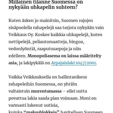
Millainen tilanne Suomessa on
nykyään uhkapelin suhteen?
Kuten äsken jo mainitsin, Suomen rajojen
sisäpuolella rahapelejä saa tarjota nykyään vain
Veikkaus Oy. Koskee kaikkia uhkapelejä, kuten
nettipelejä, peliautomaatteja, bingoa,
vedonlyöntiä, raaputusarpoja ja niin
edelleen.
Monopoliasema on laissa määritelty
asia
, ja lakipykälä on
Arpajaislaki 1047/2001
.
Vaikka Veikkauksella on hallintaoikeus
rahapeleihin Suomessa, on yhtiön
valtaistuin
murentumassa
– ellei uutta
povattua lakia saada pian voimaan. Moni on
varmasti lukenut uutisia,
kuinka
“maksublokkeja”
havitellaan Suomeen.