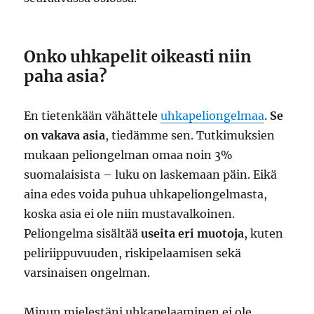
Onko uhkapelit oikeasti niin
paha asia?
En tietenkään vähättele
uhkapeliongelmaa
.
Se
on vakava asia
, tiedämme sen. Tutkimuksien
mukaan peliongelman omaa noin 3%
suomalaisista – luku on laskemaan päin. Eikä
aina edes voida puhua uhkapeliongelmasta,
koska asia ei ole niin mustavalkoinen.
Peliongelma sisältää
useita eri muotoja
, kuten
peliriippuvuuden, riskipelaamisen sekä
varsinaisen ongelman.
Minun mielestäni uhkapelaaminen ei ole