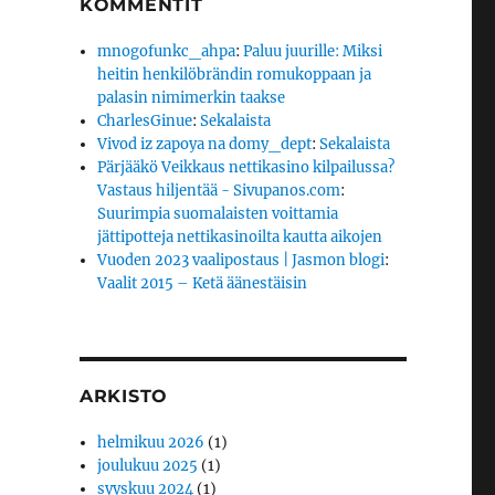
KOMMENTIT
mnogofunkc_ahpa
:
Paluu juurille: Miksi
heitin henkilöbrändin romukoppaan ja
palasin nimimerkin taakse
CharlesGinue
:
Sekalaista
Vivod iz zapoya na domy_dept
:
Sekalaista
Pärjääkö Veikkaus nettikasino kilpailussa?
Vastaus hiljentää - Sivupanos.com
:
Suurimpia suomalaisten voittamia
jättipotteja nettikasinoilta kautta aikojen
Vuoden 2023 vaalipostaus | Jasmon blogi
:
Vaalit 2015 – Ketä äänestäisin
ARKISTO
helmikuu 2026
(1)
joulukuu 2025
(1)
syyskuu 2024
(1)