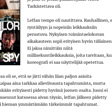
Tarkistettava oli.
Leffan tempo oli nautittava. Rauhallinen, e
ryntäilyyn ja nopeisiin leikkauksiin
perustuva. Nykyisen toimintaelokuvan
aikakauteen sopii erityisen hyvin tällainen
Ei jaksa nimittäin niitä
millisekuntileikkauksia, joita tarvitaan, k
koreografi ei saa näyttelijää opetettua.
sa oli se, että se jätti vähän liian paljon asioita
aipaa aina tarkkaa alleviivausta tapahtumista, mutta
nkään erityisesti pidetty hyvänä juonen osalta. Juoni ei
 auennut katsoessa aivan täysin, leffan jälkeen pidetty
toi hieman ymmärtämään tärkeimmät tapahtumat.