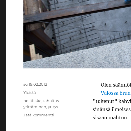
Julkaistu
su 19.02.2012
Olen säännöl
Kategoriat
Yleistä
Valossa bruns
Avainsanat
politiikka
,
rahoitus
,
”tukenut” kahvi
yrittäminen
,
yritys
sinänsä ilmeises
artikkeliin
Jätä kommentti
sisään mahtuu.
Yrittäminen
on