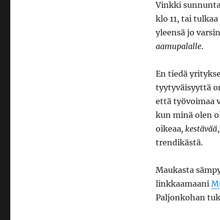
uskaliasta
Vinkki sunnuntai
klo 11, tai tulka
yleensä jo varsi
aamupalalle
.
En tiedä yrityks
tyytyväisyyttä o
että työvoimaa vo
kun minä olen ol
oikeaa
, kestävää
trendikästä.
Maukasta sämpyl
linkkaamaani
Mu
Paljonkohan tuk