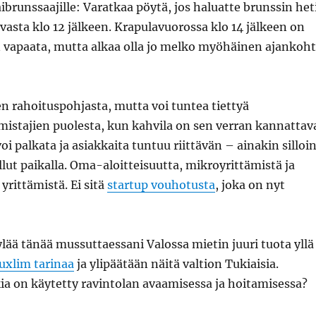
brunssaajille: Varatkaa pöytä, jos haluatte brunssin het
a vasta klo 12 jälkeen. Krapulavuorossa klo 14 jälkeen on
n vapaata, mutta alkaa olla jo melko myöhäinen ajankoh
en rahoituspohjasta, mutta voi tuntea tiettyä
mistajien puolesta, kun kahvila on sen verran kannattav
i palkata ja asiakkaita tuntuu riittävän – ainakin silloin
lut paikalla. Oma-aloitteisuutta, mikroyrittämistä ja
, yrittämistä. Ei sitä
startup vouhotusta
, joka on nyt
ää tänää mussuttaessani Valossa mietin juuri tuota yllä
xlim tarinaa
ja ylipäätään näitä valtion Tukiaisia.
ia on käytetty ravintolan avaamisessa ja hoitamisessa?