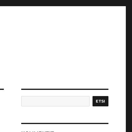
Etsi
ETSI
a