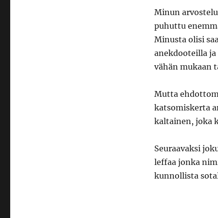
Minun arvostelull
puhuttu enemmän
Minusta olisi sa
anekdooteilla ja 
vähän mukaan t
Mutta ehdottoma
katsomiskerta an
kaltainen, joka k
Seuraavaksi jok
leffaa jonka ni
kunnollista sota