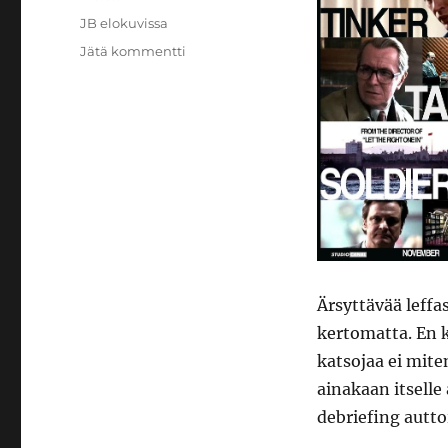
Avainsanat
JB elokuvissa
artikkeliin
Jätä kommentti
JB
elokuvissa:
Pappi
lukkari
talonpoika
vakooja
Ärsyttävää leffas
kertomatta. En k
katsojaa ei mite
ainakaan itselle
debriefing aut