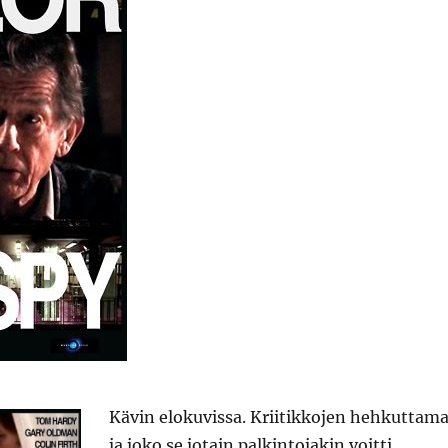
Kävin elokuvissa. Kriitikkojen hehkuttam
ja joko se jotain palkintojakin voitti.