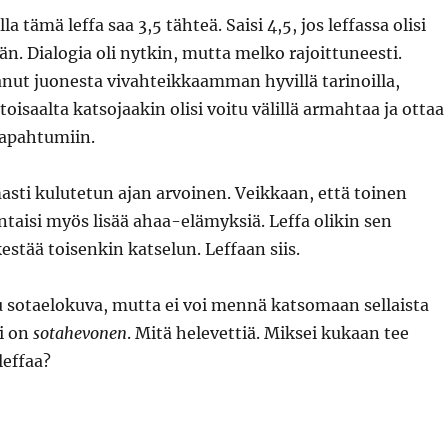
a tämä leffa saa 3,5 tähteä. Saisi 4,5, jos leffassa olisi
. Dialogia oli nytkin, mutta melko rajoittuneesti.
anut juonesta vivahteikkaamman hyvillä tarinoilla,
toisaalta katsojaakin olisi voitu välillä armahtaa ja ottaa
apahtumiin.
sti kulutetun ajan arvoinen. Veikkaan, että toinen
taisi myös lisää ahaa-elämyksiä. Leffa olikin sen
estää toisenkin katselun. Leffaan siis.
u sotaelokuva, mutta ei voi mennä katsomaan sellaista
mi on
sotahevonen
. Mitä helevettiä. Miksei kukaan tee
leffaa?