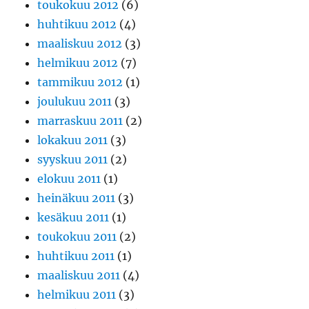
toukokuu 2012
(6)
huhtikuu 2012
(4)
maaliskuu 2012
(3)
helmikuu 2012
(7)
tammikuu 2012
(1)
joulukuu 2011
(3)
marraskuu 2011
(2)
lokakuu 2011
(3)
syyskuu 2011
(2)
elokuu 2011
(1)
heinäkuu 2011
(3)
kesäkuu 2011
(1)
toukokuu 2011
(2)
huhtikuu 2011
(1)
maaliskuu 2011
(4)
helmikuu 2011
(3)