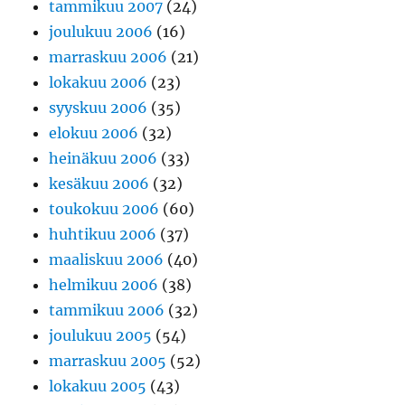
tammikuu 2007
(24)
joulukuu 2006
(16)
marraskuu 2006
(21)
lokakuu 2006
(23)
syyskuu 2006
(35)
elokuu 2006
(32)
heinäkuu 2006
(33)
kesäkuu 2006
(32)
toukokuu 2006
(60)
huhtikuu 2006
(37)
maaliskuu 2006
(40)
helmikuu 2006
(38)
tammikuu 2006
(32)
joulukuu 2005
(54)
marraskuu 2005
(52)
lokakuu 2005
(43)