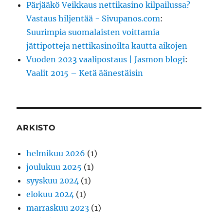
Pärjääkö Veikkaus nettikasino kilpailussa?
Vastaus hiljentää - Sivupanos.com
:
Suurimpia suomalaisten voittamia
jättipotteja nettikasinoilta kautta aikojen
Vuoden 2023 vaalipostaus | Jasmon blogi
:
Vaalit 2015 – Ketä äänestäisin
ARKISTO
helmikuu 2026
(1)
joulukuu 2025
(1)
syyskuu 2024
(1)
elokuu 2024
(1)
marraskuu 2023
(1)