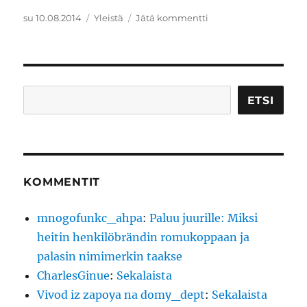
Julkaistu
Kategoriat
artikkeliin
su 10.08.2014
Yleistä
Jätä kommentti
Taas
uhkapelataan
Etsi
ETSI
KOMMENTIT
mnogofunkc_ahpa
:
Paluu juurille: Miksi
heitin henkilöbrändin romukoppaan ja
palasin nimimerkin taakse
CharlesGinue
:
Sekalaista
Vivod iz zapoya na domy_dept
:
Sekalaista