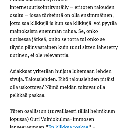
internetuutisointiryntäily – eritoten talouden
osalta – jossa tärkeintä on olla ensimmäinen,
jotta saa klikkejä ja kun saa klikkejä, voi pyytää
mainoksista enemmän rahaa. Se, onko
uutisessa järkeä, onko se totta tai onko se
täysin päinvastainen kuin tunti sitten lähetetty
uutinen, ei ole relevanttia.
Asiakkaat yritetään huijata lukemaan lehden
sivuja. Talouslehden. Eikö talouslehden pitäisi
olla uskottava? Nämä meidän taitavat olla
pelkkää paskaa.
Täten osallistun (turvallisesti tälläi helmikuun
lopussa) Outi Vainiokulma-Immosen
lanseeraamaan ”
En klikkaa roskaa
” -