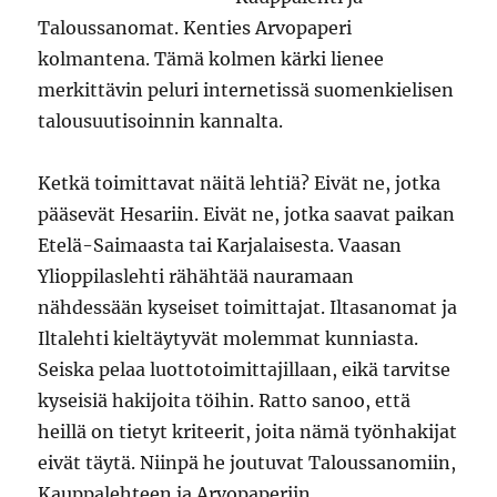
Taloussanomat. Kenties Arvopaperi
kolmantena. Tämä kolmen kärki lienee
merkittävin peluri internetissä suomenkielisen
talousuutisoinnin kannalta.
Ketkä toimittavat näitä lehtiä? Eivät ne, jotka
pääsevät Hesariin. Eivät ne, jotka saavat paikan
Etelä-Saimaasta tai Karjalaisesta. Vaasan
Ylioppilaslehti rähähtää nauramaan
nähdessään kyseiset toimittajat. Iltasanomat ja
Iltalehti kieltäytyvät molemmat kunniasta.
Seiska pelaa luottotoimittajillaan, eikä tarvitse
kyseisiä hakijoita töihin. Ratto sanoo, että
heillä on tietyt kriteerit, joita nämä työnhakijat
eivät täytä. Niinpä he joutuvat Taloussanomiin,
Kauppalehteen ja Arvopaperiin.