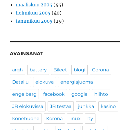
maaliskuu 2005
(45)
helmikuu 2005
(40)
tammikuu 2005
(29)
AVAINSANAT
argh
battery
Bileet
blogi
Corona
Datailu
elokuva
energiajuoma
engelberg
facebook
google
hiihto
JB elokuvissa
JB testaa
junkka
kasino
konehuone
Korona
linux
lty