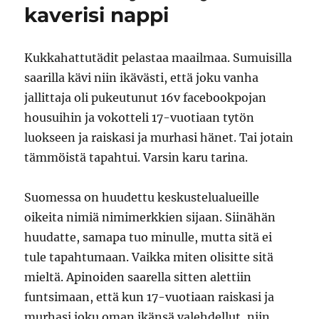
kaverisi nappi
Kukkahattutädit pelastaa maailmaa. Sumuisilla
saarilla kävi niin ikävästi, että joku vanha
jallittaja oli pukeutunut 16v facebookpojan
housuihin ja vokotteli 17-vuotiaan tytön
luokseen ja raiskasi ja murhasi hänet. Tai jotain
tämmöistä tapahtui. Varsin karu tarina.
Suomessa on huudettu keskustelualueille
oikeita nimiä nimimerkkien sijaan. Siinähän
huudatte, samapa tuo minulle, mutta sitä ei
tule tapahtumaan. Vaikka miten olisitte sitä
mieltä. Apinoiden saarella sitten alettiin
funtsimaan, että kun 17-vuotiaan raiskasi ja
murhasi joku oman ikänsä valehdellut, niin