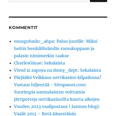
KOMMENTIT
mnogofunkc_ahpa
:
Paluu juurille: Miksi
heitin henkilöbrändin romukoppaan ja
palasin nimimerkin taakse
CharlesGinue
:
Sekalaista
Vivod iz zapoya na domy_dept
:
Sekalaista
Pärjääkö Veikkaus nettikasino kilpailussa?
Vastaus hiljentää - Sivupanos.com
:
Suurimpia suomalaisten voittamia
jättipotteja nettikasinoilta kautta aikojen
Vuoden 2023 vaalipostaus | Jasmon blogi
:
Vaalit 2015 – Ketä äänestäisin