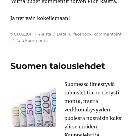
Mutta uudet kommentit toivon FB:n kautta.
Ja nyt vain kokeilemaan!
Julkaistu
Kategoriat
Avainsanat
ti 01.03.2011
Yleistä
Datailu
,
facebook
,
kommentointi
artikkeliin
Jätä kommentti
Facebook
tarjoaa
kommentointialustan
Suomen talouslehdet
Suomessa ilmestyviä
talouslehtiä on tietysti
monta, mutta
verkkonäkyvyyden
puolesta nostaisin kaksi
ylitse muiden,
Kauppalehti ja