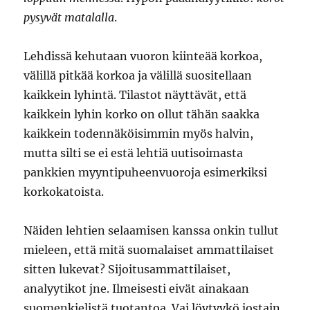
pysyvät matalalla
.
Lehdissä kehutaan vuoron kiinteää korkoa,
välillä pitkää korkoa ja välillä suositellaan
kaikkein lyhintä. Tilastot näyttävät, että
kaikkein lyhin korko on ollut tähän saakka
kaikkein todennäköisimmin myös halvin,
mutta silti se ei estä lehtiä uutisoimasta
pankkien myyntipuheenvuoroja esimerkiksi
korkokatoista.
Näiden lehtien selaamisen kanssa onkin tullut
mieleen, että mitä suomalaiset ammattilaiset
sitten lukevat? Sijoitusammattilaiset,
analyytikot jne. Ilmeisesti eivät ainakaan
suomenkielistä tuotantoa. Vai löytyykö jostain