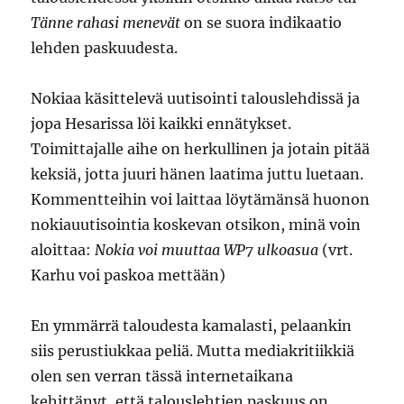
Tänne rahasi menevät
on se suora indikaatio
lehden paskuudesta.
Nokiaa käsittelevä uutisointi talouslehdissä ja
jopa Hesarissa löi kaikki ennätykset.
Toimittajalle aihe on herkullinen ja jotain pitää
keksiä, jotta juuri hänen laatima juttu luetaan.
Kommentteihin voi laittaa löytämänsä huonon
nokiauutisointia koskevan otsikon, minä voin
aloittaa:
Nokia voi muuttaa WP7 ulkoasua
(vrt.
Karhu voi paskoa mettään)
En ymmärrä taloudesta kamalasti, pelaankin
siis perustiukkaa peliä. Mutta mediakritiikkiä
olen sen verran tässä internetaikana
kehittänyt, että talouslehtien paskuus on