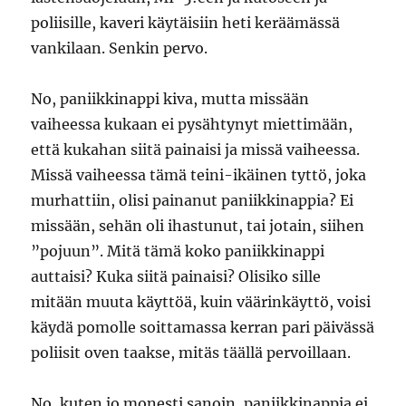
poliisille, kaveri käytäisiin heti keräämässä
vankilaan. Senkin pervo.
No, paniikkinappi kiva, mutta missään
vaiheessa kukaan ei pysähtynyt miettimään,
että kukahan siitä painaisi ja missä vaiheessa.
Missä vaiheessa tämä teini-ikäinen tyttö, joka
murhattiin, olisi painanut paniikkinappia? Ei
missään, sehän oli ihastunut, tai jotain, siihen
”pojuun”. Mitä tämä koko paniikkinappi
auttaisi? Kuka siitä painaisi? Olisiko sille
mitään muuta käyttöä, kuin väärinkäyttö, voisi
käydä pomolle soittamassa kerran pari päivässä
poliisit oven taakse, mitäs täällä pervoillaan.
No, kuten jo monesti sanoin, paniikkinappia ei