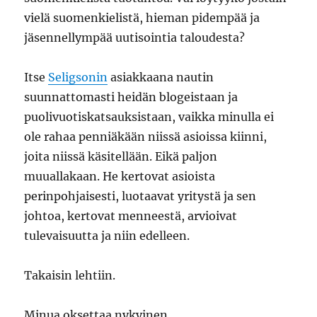
vielä suomenkielistä, hieman pidempää ja
jäsennellympää uutisointia taloudesta?
Itse
Seligsonin
asiakkaana nautin
suunnattomasti heidän blogeistaan ja
puolivuotiskatsauksistaan, vaikka minulla ei
ole rahaa penniäkään niissä asioissa kiinni,
joita niissä käsitellään. Eikä paljon
muuallakaan. He kertovat asioista
perinpohjaisesti, luotaavat yritystä ja sen
johtoa, kertovat menneestä, arvioivat
tulevaisuutta ja niin edelleen.
Takaisin lehtiin.
Minua oksettaa nykyinen