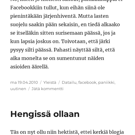
Facebookkiin tullut, kun eihän siinä ole
pienintäkään järjenhiventä. Mutta lasten
suojelu saakin pään sekaisin, en tiedä alkaako
se itselläkin sitten surisemaan päässä, jos ja
kun lapsia joskus on. Toivotaan, että järki
pysyy silti päässä. Pahasti näyttää siltä, että
aika monelta se on sumentunut näiden
asioiden äärellä.
Julkaistu
Kategoriat
Avainsanat
ma 19.04.2010
Yleistä
Datailu
,
facebook
,
paniikki
,
artikkeliin
uutinen
Jätä kommentti
Facebook
ja
käräytä
Hengissä ollaan
kaverisi
nappi
Täs on nyt ollu niin hektistä, ettei kerkiä blogia