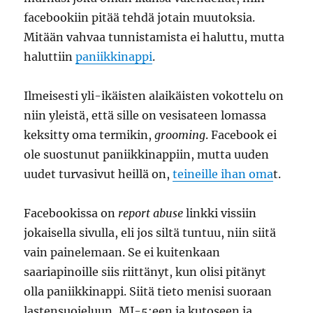
facebookiin pitää tehdä jotain muutoksia.
Mitään vahvaa tunnistamista ei haluttu, mutta
haluttiin
paniikkinappi
.
Ilmeisesti yli-ikäisten alaikäisten vokottelu on
niin yleistä, että sille on vesisateen lomassa
keksitty oma termikin,
grooming
. Facebook ei
ole suostunut paniikkinappiin, mutta uuden
uudet turvasivut heillä on,
teineille ihan oma
t.
Facebookissa on
report abuse
linkki vissiin
jokaisella sivulla, eli jos siltä tuntuu, niin siitä
vain painelemaan. Se ei kuitenkaan
saariapinoille siis riittänyt, kun olisi pitänyt
olla paniikkinappi. Siitä tieto menisi suoraan
lastensuojeluun, MI-5:een ja kutoseen ja