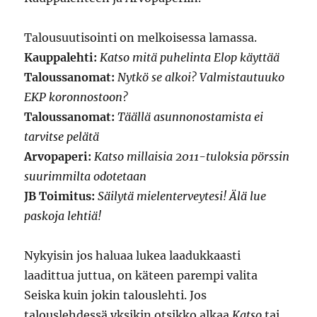
Talousuutisointi on melkoisessa lamassa.
Kauppalehti:
Katso mitä puhelinta Elop käyttää
Taloussanomat:
Nytkö se alkoi? Valmistautuuko
EKP koronnostoon?
Taloussanomat:
Täällä asunnonostamista ei
tarvitse pelätä
Arvopaperi:
Katso millaisia 2011-tuloksia pörssin
suurimmilta odotetaan
JB Toimitus:
Säilytä mielenterveytesi! Älä lue
paskoja lehtiä!
Nykyisin jos haluaa lukea laadukkaasti
laadittua juttua, on käteen parempi valita
Seiska kuin jokin talouslehti. Jos
talouslehdessä yksikin otsikko alkaa
Katso
tai