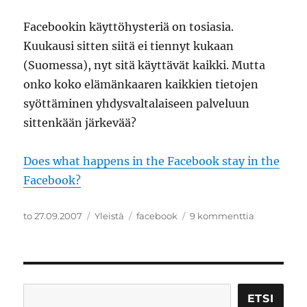
Facebookin käyttöhysteriä on tosiasia.
Kuukausi sitten siitä ei tiennyt kukaan
(Suomessa), nyt sitä käyttävät kaikki. Mutta
onko koko elämänkaaren kaikkien tietojen
syöttäminen yhdysvaltalaiseen palveluun
sittenkään järkevää?
Does what happens in the Facebook stay in the
Facebook?
Julkaistu
Kategoriat
Avainsanat
artikkeliin
to 27.09.2007
Yleistä
facebook
9 kommenttia
Facebook
hysteriaa
Etsi
ETSI