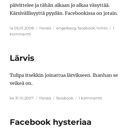
päivittelee ja tähän aikaan jo alkaa väsyttää.
Kärsivällisyyttä pyydän. Facebookissa on jotain.
Julkaistu
Kategoriat
Avainsanat
la 05.01.2008
Yleistä
engelberg
,
facebook
,
hiihto
1
artikkeliin
kommentti
Hengissä
ollaan
Lärvis
Tulipa itsekkin joinattua lärvikseen. Ihanhan se
veikeä on.
Julkaistu
Kategoriat
Avainsanat
artikkeliin
ke 31.10.2007
Yleistä
facebook
1 kommentti
Lärvis
Facebook hysteriaa