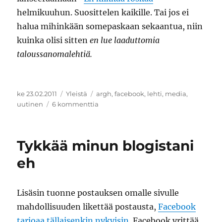
helmikuuhun. Suosittelen kaikille. Tai jos ei
halua mihinkään somepaskaan sekaantua, niin
kuinka olisi sitten
en lue laaduttomia
taloussanomalehtiä.
Julkaistu
Kategoriat
Avainsanat
ke 23.02.2011
Yleistä
argh
,
facebook
,
lehti
,
media
,
artikkeliin
uutinen
6 kommenttia
Suomen
talouslehdet
Tykkää minun blogistani
eh
Lisäsin tuonne postauksen omalle sivulle
mahdollisuuden likettää postausta,
Facebook
tarjoaa tällaisenkin nykyisin
. Facebook yrittää