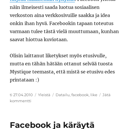
näin ilmeisesti saada luotua sosiaalisen
verkoston aina verkkosivuille saakka ja idea
onkin ihan hyvä. Facebookin tapaan toteutus
varmaan tulee tästä vielä muuttumaan, kunhan
saavat hiottua kuviotaan.
Olisin laittanut liketykset myös etusivulle,
mutta en tähän hätään ottanut selvää tuosta
Mystique teemasta, että mistä se etusivu edes
printataan :)
Julkaistu
Kategoriat
Avainsanat
ti 27.04.2010
Yleistä
Datailu
,
facebook
,
like
Jätä
artikkeliin
kommentti
Tykkää
minun
blogistani
Facebook ja käräytä
eh