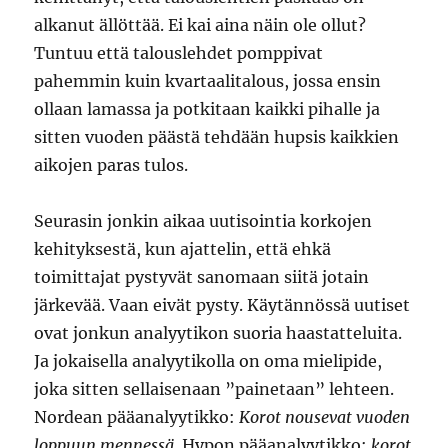
alkanut ällöttää. Ei kai aina näin ole ollut?
Tuntuu että talouslehdet pomppivat
pahemmin kuin kvartaalitalous, jossa ensin
ollaan lamassa ja potkitaan kaikki pihalle ja
sitten vuoden päästä tehdään hupsis kaikkien
aikojen paras tulos.
Seurasin jonkin aikaa uutisointia korkojen
kehityksestä, kun ajattelin, että ehkä
toimittajat pystyvät sanomaan siitä jotain
järkevää. Vaan eivät pysty. Käytännössä uutiset
ovat jonkun analyytikon suoria haastatteluita.
Ja jokaisella analyytikolla on oma mielipide,
joka sitten sellaisenaan ”painetaan” lehteen.
Nordean pääanalyytikko:
Korot nousevat vuoden
loppuun mennessä
. Hypon pääanalyytikko:
korot