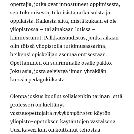
opettajia, jotka ovat innostuneet oppimisesta,
sen tukemisesta, teknisistä ratkaisuista ja
oppilaista. Kaikesta siitä, mistä kukaan ei ole
yliopistossa – tai ainakaan lutissa –
kiinnostunut. Palkkausuudistus, jonka aikaan
olin töissä yliopistolla tutkimusassarina,
heikensi opiskelijan asemaa entisestään.
Opettaminen oli suurimmalle osalle pakko.
Joku asia, josta selviytyä ilman yhtäkään
kurssia pedagokiikasta.
Olenpa joskus kuullut sellaisenkin tarinan, että
professori on kieltänyt
vastuuopettajalta
nykyhömpötysten
käytön
yliopisto-opetuksen käytäntöjen vastaisena.
Uusi kaveri kun oli koittanut tehostaa