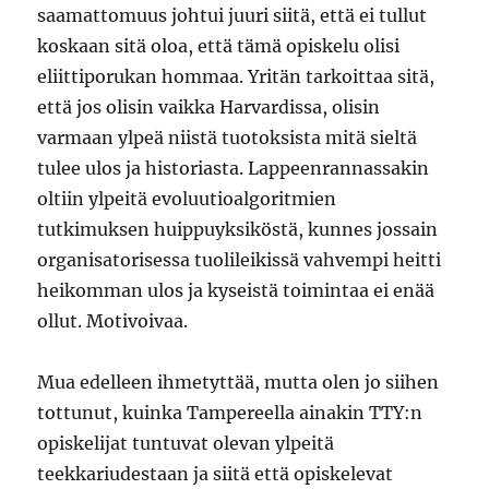
saamattomuus johtui juuri siitä, että ei tullut
koskaan sitä oloa, että tämä opiskelu olisi
eliittiporukan hommaa. Yritän tarkoittaa sitä,
että jos olisin vaikka Harvardissa, olisin
varmaan ylpeä niistä tuotoksista mitä sieltä
tulee ulos ja historiasta. Lappeenrannassakin
oltiin ylpeitä evoluutioalgoritmien
tutkimuksen huippuyksiköstä, kunnes jossain
organisatorisessa tuolileikissä vahvempi heitti
heikomman ulos ja kyseistä toimintaa ei enää
ollut. Motivoivaa.
Mua edelleen ihmetyttää, mutta olen jo siihen
tottunut, kuinka Tampereella ainakin TTY:n
opiskelijat tuntuvat olevan ylpeitä
teekkariudestaan ja siitä että opiskelevat