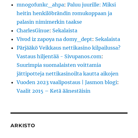
mnogofunkc_ahpa
:
Paluu juurille: Miksi
heitin henkilöbrändin romukoppaan ja
palasin nimimerkin taakse
CharlesGinue
:
Sekalaista
Vivod iz zapoya na domy_dept
:
Sekalaista
Pärjääkö Veikkaus nettikasino kilpailussa?
Vastaus hiljentää - Sivupanos.com
:
Suurimpia suomalaisten voittamia
jättipotteja nettikasinoilta kautta aikojen
Vuoden 2023 vaalipostaus | Jasmon blogi
:
Vaalit 2015 – Ketä äänestäisin
ARKISTO