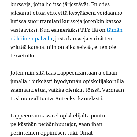
kursseja, joita he itse järjestävät. En edes
jaksanut ottaa yhteyttä kysyäkseni voidaanko
lutissa suorittamiani kursseja jotenkin katsoa
vastaaviksi. Kun esimerkiksi TTY:llä on
tämän
näköinen palvelu
, josta kursseja voi sitten
yrittää katsoa, niin on aika selvää, etten ole
tervetullut.
Joten niin sitä taas Lappeenrantaan ajellaan
junalla. Törkeästi hyödynnän opiskelijakortilla
saamaani etua, vaikka olenkin töissä. Varmaan
tosi moraalitonta. Anteeksi kamalasti.
Lappeenrannassa ei opiskelijalta puutu
pelkästään peräänhuutajat, vaan ihan
perinteinen oppimisen tuki. Omat