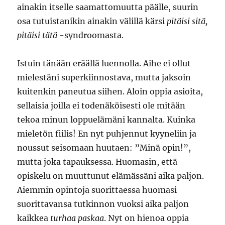
ainakin itselle saamattomuutta päälle, suurin
osa tutuistanikin ainakin välillä kärsi
pitäisi sitä,
pitäisi tätä
-syndroomasta.
Istuin tänään eräällä luennolla. Aihe ei ollut
mielestäni superkiinnostava, mutta jaksoin
kuitenkin paneutua siihen. Aloin oppia asioita,
sellaisia joilla ei todenäköisesti ole mitään
tekoa minun loppuelämäni kannalta. Kuinka
mieletön fiilis! En nyt puhjennut kyyneliin ja
noussut seisomaan huutaen: ”Minä opin!”,
mutta joka tapauksessa. Huomasin, että
opiskelu on muuttunut elämässäni aika paljon.
Aiemmin opintoja suorittaessa huomasi
suorittavansa tutkinnon vuoksi aika paljon
kaikkea
turhaa paskaa
. Nyt on hienoa oppia