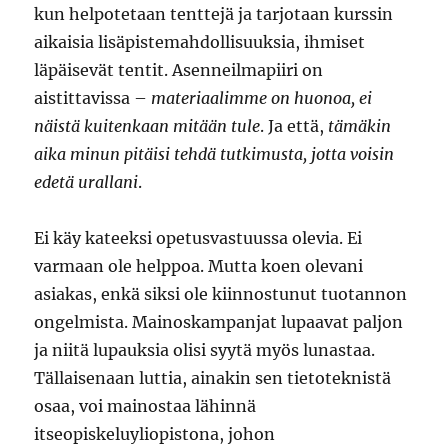
kun helpotetaan tenttejä ja tarjotaan kurssin
aikaisia lisäpistemahdollisuuksia, ihmiset
läpäisevät tentit. Asenneilmapiiri on
aistittavissa –
materiaalimme on huonoa, ei
näistä kuitenkaan mitään tule
. Ja että,
tämäkin
aika minun pitäisi tehdä tutkimusta, jotta voisin
edetä urallani
.
Ei käy kateeksi opetusvastuussa olevia. Ei
varmaan ole helppoa. Mutta koen olevani
asiakas, enkä siksi ole kiinnostunut tuotannon
ongelmista. Mainoskampanjat lupaavat paljon
ja niitä lupauksia olisi syytä myös lunastaa.
Tällaisenaan luttia, ainakin sen tietoteknistä
osaa, voi mainostaa lähinnä
itseopiskeluyliopistona, johon