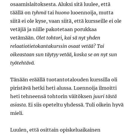
osaamislaitoksesta. Aluksi sitä luulee, että
täällä on
tyhmä
tai
huono
luoennoija, mutta
siitä ei ole kyse, vaan siitä, että kursseille ei ole
vetäjiä ja niille pakotetaan porukkaa
vetämään.
Olet tohtori, kai sä nyt yhden
relaatiotietokantakurssin osaat vetää?
Tai
oikeastaan sun täytyy vetää, koska se on nyt sun
työtehtävä.
Tänään eräällä tuotantotalouden kurssilla oli
piristävä hetki heti alussa. Luennoija ilmoitti
heti tehneensä tohtorin väitöksen
juuri tästä
asiasta
. Ei siis opeteltu yhdessä. Tuli oikein hyvä
mieli.
Luulen, että osittain opiskeluaikainen