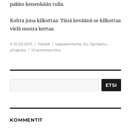
pakko kenenkään tulla.
Kohta juna kilkuttaa. Tänä keväänä se kilkuttaa
vielä monta kertaa.
Julkaistu
Kategoriat
Avainsanat
ti 10.02.2015
Yleistä
lappeenranta
,
lty
,
Opiskelu
,
artikkeliin
yliopisto
10 kommenttia
Lappeenranta
–
pala
elämää
Etsi
ETSI
KOMMENTIT