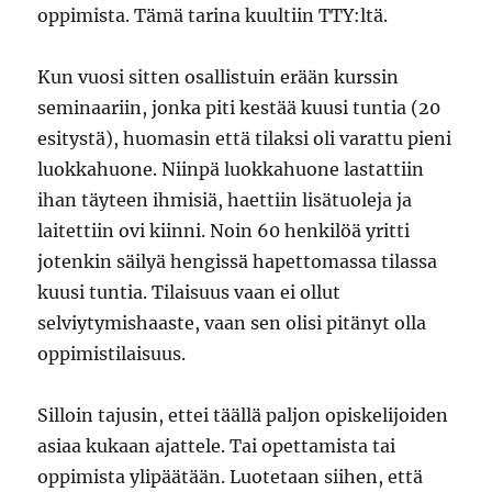
oppimista. Tämä tarina kuultiin TTY:ltä.
Kun vuosi sitten osallistuin erään kurssin
seminaariin, jonka piti kestää kuusi tuntia (20
esitystä), huomasin että tilaksi oli varattu pieni
luokkahuone. Niinpä luokkahuone lastattiin
ihan täyteen ihmisiä, haettiin lisätuoleja ja
laitettiin ovi kiinni. Noin 60 henkilöä yritti
jotenkin säilyä hengissä hapettomassa tilassa
kuusi tuntia. Tilaisuus vaan ei ollut
selviytymishaaste, vaan sen olisi pitänyt olla
oppimistilaisuus.
Silloin tajusin, ettei täällä paljon opiskelijoiden
asiaa kukaan ajattele. Tai opettamista tai
oppimista ylipäätään. Luotetaan siihen, että