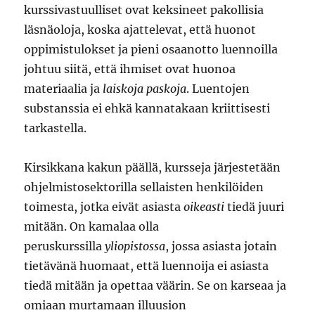
kurssivastuulliset ovat keksineet pakollisia
läsnäoloja, koska ajattelevat, että huonot
oppimistulokset ja pieni osaanotto luennoilla
johtuu siitä, että ihmiset ovat huonoa
materiaalia ja
laiskoja paskoja
. Luentojen
substanssia ei ehkä kannatakaan kriittisesti
tarkastella.
Kirsikkana kakun päällä, kursseja järjestetään
ohjelmistosektorilla sellaisten henkilöiden
toimesta, jotka eivät asiasta
oikeasti
tiedä juuri
mitään. On kamalaa olla
peruskurssilla
yliopistossa
, jossa asiasta jotain
tietävänä huomaat, että luennoija ei asiasta
tiedä mitään ja opettaa väärin. Se on karseaa ja
omiaan murtamaan illuusion