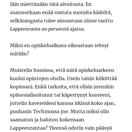
Jäin miettimään tätä aivoitusta. En
osannutkaan enää vastata suoralta kädeltä,
selkärangasta tulee ainoastaan sinne taottu
Lappeenranta on perseestä
ajatus.
Miksi en opiskeluaikana oikeastaan
tehnyt
mitään?
Muistelin bussissa, että mitä opiskeluarkeen
kuului opintojen ohella. Usein taisin kököttää
kopissani. Enkä tarkoita, että olisin jotenkin
epäsosialisoitunut tai käpertynyt kuoreeni,
juttelin kavereideni kanssa irkissä koko ajan,
puuhasin Techmussa jne. Mutta miksi olin
saamaton ja haluton kokemaan
Lappeenrantaa? Yleensä odotin vain pääsyä