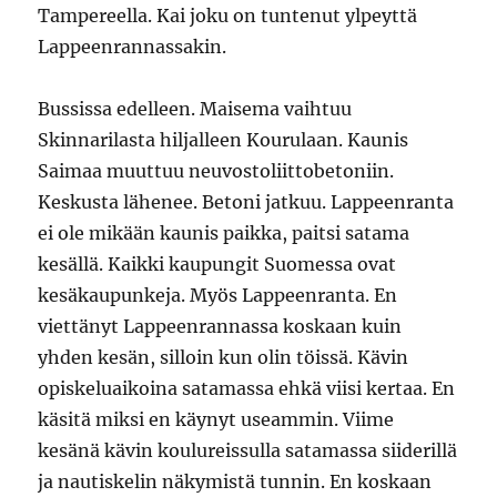
Tampereella. Kai joku on tuntenut ylpeyttä
Lappeenrannassakin.
Bussissa edelleen. Maisema vaihtuu
Skinnarilasta hiljalleen Kourulaan. Kaunis
Saimaa muuttuu neuvostoliittobetoniin.
Keskusta lähenee. Betoni jatkuu. Lappeenranta
ei ole mikään kaunis paikka, paitsi satama
kesällä. Kaikki kaupungit Suomessa ovat
kesäkaupunkeja. Myös Lappeenranta. En
viettänyt Lappeenrannassa koskaan kuin
yhden kesän, silloin kun olin töissä. Kävin
opiskeluaikoina satamassa ehkä viisi kertaa. En
käsitä miksi en käynyt useammin. Viime
kesänä kävin koulureissulla satamassa siiderillä
ja nautiskelin näkymistä tunnin. En koskaan