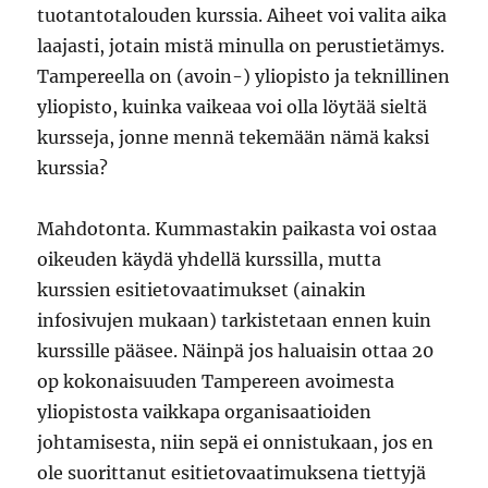
tuotantotalouden kurssia. Aiheet voi valita aika
laajasti, jotain mistä minulla on perustietämys.
Tampereella on (avoin-) yliopisto ja teknillinen
yliopisto, kuinka vaikeaa voi olla löytää sieltä
kursseja, jonne mennä tekemään nämä kaksi
kurssia?
Mahdotonta. Kummastakin paikasta voi ostaa
oikeuden käydä yhdellä kurssilla, mutta
kurssien esitietovaatimukset (ainakin
infosivujen mukaan) tarkistetaan ennen kuin
kurssille pääsee. Näinpä jos haluaisin ottaa 20
op kokonaisuuden Tampereen avoimesta
yliopistosta vaikkapa organisaatioiden
johtamisesta, niin sepä ei onnistukaan, jos en
ole suorittanut esitietovaatimuksena tiettyjä