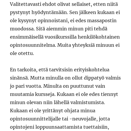
Valitettavasti ehdot olivat sellaiset, etten niitä
pystynyt hyödyntämään. Sen jälkeen kukaan ei
ole kysynyt opinnoistani, ei edes massapostin
muodossa. Sitä aiemmin minun piti tehdä
ensimmäisellä vuosikurssilla henkilökohtainen
opintosuunnitelma. Muita yhteyksiä minuun ei
ole otettu.
En tarkoita, että tarvitsisin erityiskohtelua
sinänsä. Mutta minulla on ollut dippatyö valmis
jo pari vuotta. Minulta on puuttunut vain
muutamia kursseja. Kukaan ei ole edes tiennyt
minun olevan niin lähellä valmistumista.
Kukaan ei ole yrittänyt ohjata minua
opintosuunnittelijalle tai -neuvojalle, jotta
opintojeni loppuunsaattamista tuettaisiin,