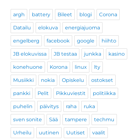
argh
battery
Bileet
blogi
Corona
Datailu
elokuva
energiajuoma
engelberg
facebook
google
hiihto
JB elokuvissa
JB testaa
junkka
kasino
konehuone
Korona
linux
lty
Musiikki
nokia
Opiskelu
ostokset
pankki
Pelit
Pikkuviestit
politiikka
puhelin
päivitys
raha
ruka
sven sonite
Sää
tampere
techmu
Urheilu
uutinen
Uutiset
vaalit