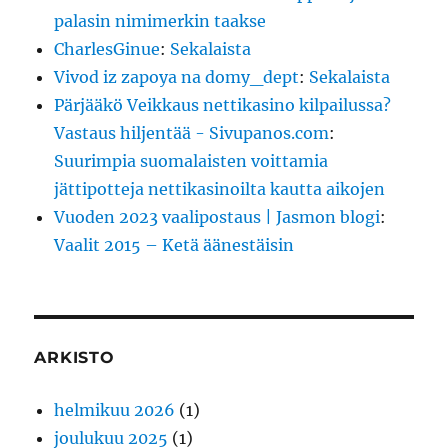
palasin nimimerkin taakse
CharlesGinue
:
Sekalaista
Vivod iz zapoya na domy_dept
:
Sekalaista
Pärjääkö Veikkaus nettikasino kilpailussa?
Vastaus hiljentää - Sivupanos.com
:
Suurimpia suomalaisten voittamia
jättipotteja nettikasinoilta kautta aikojen
Vuoden 2023 vaalipostaus | Jasmon blogi
:
Vaalit 2015 – Ketä äänestäisin
ARKISTO
helmikuu 2026
(1)
joulukuu 2025
(1)