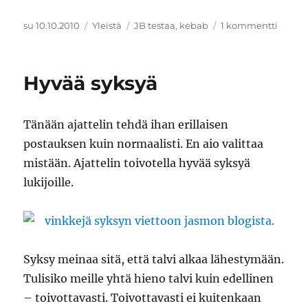
Julkaistu
Kategoriat
Avainsanat
artikke
su 10.10.2010
Yleistä
JB testaa
,
kebab
1 kommentti
JB
testaa:
Messu
Hyvää syksyä
hikik
Tänään ajattelin tehdä ihan erillaisen
postauksen kuin normaalisti. En aio valittaa
mistään. Ajattelin toivotella hyvää syksyä
lukijoille.
Syksy meinaa sitä, että talvi alkaa lähestymään.
Tulisiko meille yhtä hieno talvi kuin edellinen
– toivottavasti. Toivottavasti ei kuitenkaan