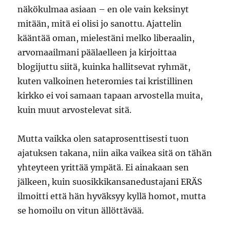
näkökulmaa asiaan – en ole vain keksinyt
mitään, mitä ei olisi jo sanottu. Ajattelin
kääntää oman, mielestäni melko liberaalin,
arvomaailmani päälaelleen ja kirjoittaa
blogijuttu siitä, kuinka hallitsevat ryhmät,
kuten valkoinen heteromies tai kristillinen
kirkko ei voi samaan tapaan arvostella muita,
kuin muut arvostelevat sitä.
Mutta vaikka olen sataprosenttisesti tuon
ajatuksen takana, niin aika vaikea sitä on tähän
yhteyteen yrittää ympätä. Ei ainakaan sen
jälkeen, kuin suosikkikansanedustajani ERÄS
ilmoitti että hän hyväksyy kyllä homot, mutta
se homoilu on vitun ällöttävää.