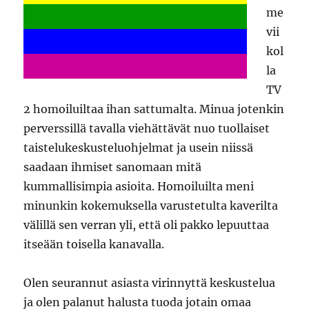
me
vii
kol
la
TV
2 homoiluiltaa ihan sattumalta. Minua jotenkin
perverssillä tavalla viehättävät nuo tuollaiset
taistelukeskusteluohjelmat ja usein niissä
saadaan ihmiset sanomaan mitä
kummallisimpia asioita. Homoiluilta meni
minunkin kokemuksella varustetulta kaverilta
välillä sen verran yli, että oli pakko lepuuttaa
itseään toisella kanavalla.
Olen seurannut asiasta virinnyttä keskustelua
ja olen palanut halusta tuoda jotain omaa