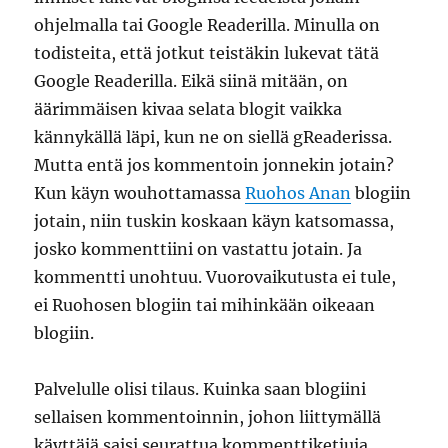
ohjelmalla tai Google Readerilla. Minulla on
todisteita, että jotkut teistäkin lukevat tätä
Google Readerilla. Eikä siinä mitään, on
äärimmäisen kivaa selata blogit vaikka
kännykällä läpi, kun ne on siellä gReaderissa.
Mutta entä jos kommentoin jonnekin jotain?
Kun käyn wouhottamassa
Ruohos Anan
blogiin
jotain, niin tuskin koskaan käyn katsomassa,
josko kommenttiini on vastattu jotain. Ja
kommentti unohtuu. Vuorovaikutusta ei tule,
ei Ruohosen blogiin tai mihinkään oikeaan
blogiin.
Palvelulle olisi tilaus. Kuinka saan blogiini
sellaisen kommentoinnin, johon liittymällä
käyttäjä saisi seurattua kommenttiketjuja