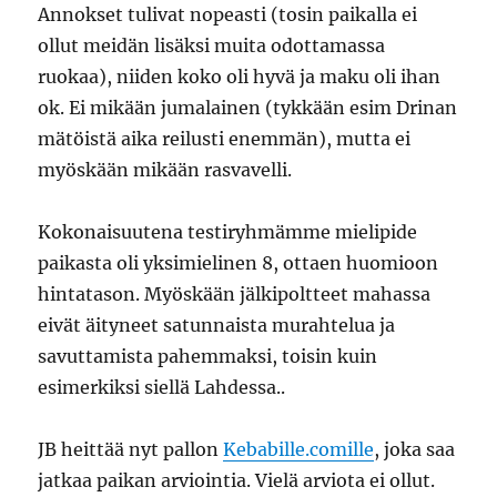
Annokset tulivat nopeasti (tosin paikalla ei
ollut meidän lisäksi muita odottamassa
ruokaa), niiden koko oli hyvä ja maku oli ihan
ok. Ei mikään jumalainen (tykkään esim Drinan
mätöistä aika reilusti enemmän), mutta ei
myöskään mikään rasvavelli.
Kokonaisuutena testiryhmämme mielipide
paikasta oli yksimielinen 8, ottaen huomioon
hintatason. Myöskään jälkipoltteet mahassa
eivät äityneet satunnaista murahtelua ja
savuttamista pahemmaksi, toisin kuin
esimerkiksi siellä Lahdessa..
JB heittää nyt pallon
Kebabille.comille
, joka saa
jatkaa paikan arviointia. Vielä arviota ei ollut.