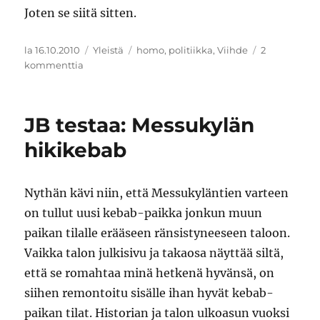
Joten se siitä sitten.
Julkaistu
Kategoriat
Avainsanat
la 16.10.2010
Yleistä
homo
,
politiikka
,
Viihde
2
artikkeliin
kommenttia
JB:n
homoiluilta
JB testaa: Messukylän
hikikebab
Nythän kävi niin, että Messukyläntien varteen
on tullut uusi kebab-paikka jonkun muun
paikan tilalle erääseen ränsistyneeseen taloon.
Vaikka talon julkisivu ja takaosa näyttää siltä,
että se romahtaa minä hetkenä hyvänsä, on
siihen remontoitu sisälle ihan hyvät kebab-
paikan tilat. Historian ja talon ulkoasun vuoksi