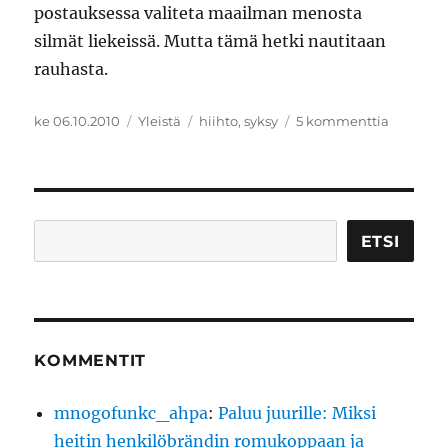
postauksessa valiteta maailman menosta
silmät liekeissä. Mutta tämä hetki nautitaan
rauhasta.
Julkaistu
Kategoriat
Avainsanat
artikkeli
ke 06.10.2010
Yleistä
hiihto
,
syksy
5 kommenttia
Hyvää
syksyä
Etsi
ETSI
KOMMENTIT
mnogofunkc_ahpa
:
Paluu juurille: Miksi
heitin henkilöbrändin romukoppaan ja