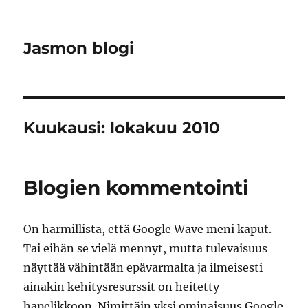
Jasmon blogi
Kuukausi:
lokakuu 2010
Blogien kommentointi
On harmillista, että Google Wave meni kaput.
Tai eihän se vielä mennyt, mutta tulevaisuus
näyttää vähintään epävarmalta ja ilmeisesti
ainakin kehitysresurssit on heitetty
hapelikkoon. Nimittäin yksi ominaisuus Google