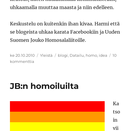
uhkaamalla muuttaa maasta ja niin edelleen.
Keskustelu on kuitenkin ihan kivaa. Harmi että
se blogeista uhkaa karata Facebookiin ja Uuden
Suomen Jouko Homosalaliitoille.
Julkaistu
Kategoriat
Avainsanat
ke 20.10.2010
Yleistä
blogi
,
Datailu
,
homo
,
idea
10
artikkeliin
kommenttia
Blogien
kommentointi
JB:n homoiluilta
Ka
tso
in
vii