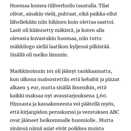
Huomaa komea tiiliverhoilu taustalla. Tilat
olivat, ainakin vielä, puhtaat, eikä paikka ollut
lähellekään niin hikinen kuin olettaa saattoi.
Lasit oli käännetty mäkistä, ja kuten alla
olevasta kuvastakin huomaa, niin tuttu
mäkkilogo siellä laatikon kyljessä pilkistää.
Sisällä oli melko lämmin.
Markkinoinnin 101 oli jäänyt tankkaamatta,
kun ulkona mainostettiin että kebabit ja pizzat
alkaen 5 eur, mutta sisällä ilmenikin, että
kaikki maksaa nyt avaustarjouksena 3,60.
Hinnasta ja kassakoneesta voi päätellä myös,
että kirjanpidon peruskurssi ja verotuksen ABC
ovat jääneet heikommalle huomiolle.. Mutta
sinänsä nämä asiat eivät poikkea muista