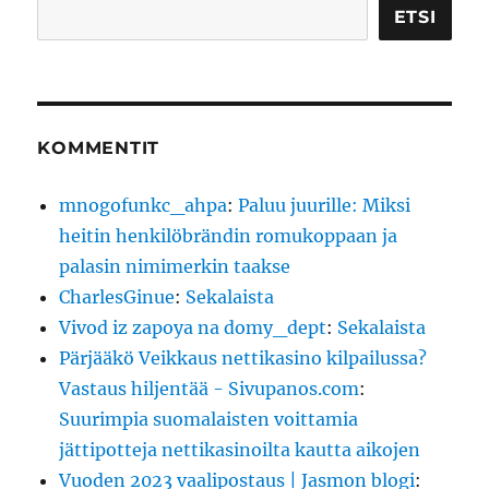
Etsi
ETSI
KOMMENTIT
mnogofunkc_ahpa
:
Paluu juurille: Miksi
heitin henkilöbrändin romukoppaan ja
palasin nimimerkin taakse
CharlesGinue
:
Sekalaista
Vivod iz zapoya na domy_dept
:
Sekalaista
Pärjääkö Veikkaus nettikasino kilpailussa?
Vastaus hiljentää - Sivupanos.com
:
Suurimpia suomalaisten voittamia
jättipotteja nettikasinoilta kautta aikojen
Vuoden 2023 vaalipostaus | Jasmon blogi
: