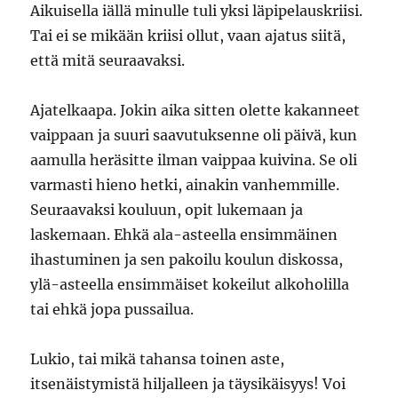
Aikuisella iällä minulle tuli yksi läpipelauskriisi.
Tai ei se mikään kriisi ollut, vaan ajatus siitä,
että mitä seuraavaksi.
Ajatelkaapa. Jokin aika sitten olette kakanneet
vaippaan ja suuri saavutuksenne oli päivä, kun
aamulla heräsitte ilman vaippaa kuivina. Se oli
varmasti hieno hetki, ainakin vanhemmille.
Seuraavaksi kouluun, opit lukemaan ja
laskemaan. Ehkä ala-asteella ensimmäinen
ihastuminen ja sen pakoilu koulun diskossa,
ylä-asteella ensimmäiset kokeilut alkoholilla
tai ehkä jopa pussailua.
Lukio, tai mikä tahansa toinen aste,
itsenäistymistä hiljalleen ja täysikäisyys! Voi