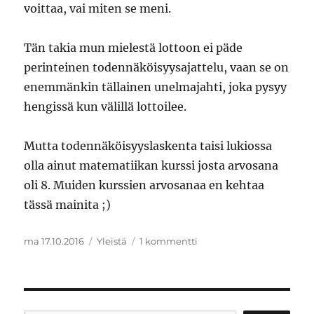
voittaa, vai miten se meni.
Tän takia mun mielestä lottoon ei päde
perinteinen todennäköisyysajattelu, vaan se on
enemmänkin tällainen unelmajahti, joka pysyy
hengissä kun välillä lottoilee.
Mutta todennäköisyyslaskenta taisi lukiossa
olla ainut matematiikan kurssi josta arvosana
oli 8. Muiden kurssien arvosanaa en kehtaa
tässä mainita ;)
Julkaistu
Kategoriat
artikkeliin
ma 17.10.2016
Yleistä
1 kommentti
Milloin
kannattaa
lotota?