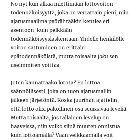
No nyt kun alkaa miettimään lottovoiton
todennäköisyyttä, joka on verrattain pieni, niin
ajatusmaailma pyörähtääkin kenties eri
asentoon, kuin pelkkään
todennäköisyyslaskentaan. Yhdelle henkilölle
voiton sattuminen on erittäin
epätodennäköistä, mutta toisaalta
joku
sen
useimmiten voittaa.
Joten kannattaako lotota? En lottoa
säännöllisesti, joka on tuon ajatusmallin
jälkeen järjetöntä. Koska juurihan ajattelin,
että lotto olisi pakollinen osa seuraavaa leveliä.
Mutta toisaalta, jos tällainen levelup on
haaveissa, niin voiko siinä muuten onnistua
kuin lottoamalla? Vaan veikkaamalla voit