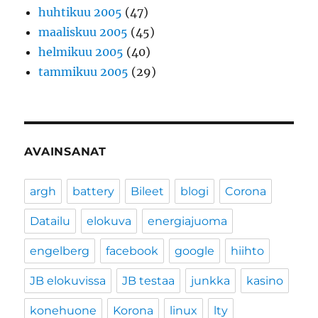
huhtikuu 2005
(47)
maaliskuu 2005
(45)
helmikuu 2005
(40)
tammikuu 2005
(29)
AVAINSANAT
argh
battery
Bileet
blogi
Corona
Datailu
elokuva
energiajuoma
engelberg
facebook
google
hiihto
JB elokuvissa
JB testaa
junkka
kasino
konehuone
Korona
linux
lty