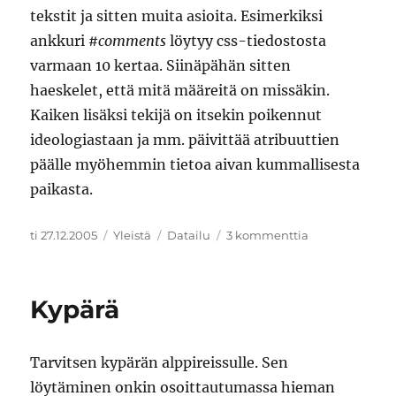
tekstit ja sitten muita asioita. Esimerkiksi
ankkuri
#comments
löytyy css-tiedostosta
varmaan 10 kertaa. Siinäpähän sitten
haeskelet, että mitä määreitä on missäkin.
Kaiken lisäksi tekijä on itsekin poikennut
ideologiastaan ja mm. päivittää atribuuttien
päälle myöhemmin tietoa aivan kummallisesta
paikasta.
Julkaistu
Kategoriat
Avainsanat
artikkeliin
ti 27.12.2005
Yleistä
Datailu
3 kommenttia
Ulkoasun
päivittelyä
Kypärä
Tarvitsen kypärän alppireissulle. Sen
löytäminen onkin osoittautumassa hieman