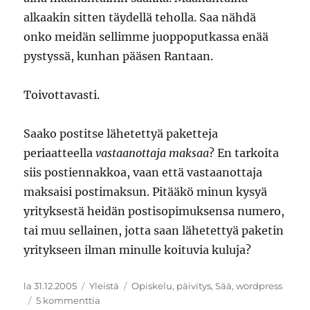
alkaakin sitten täydellä teholla. Saa nähdä
onko meidän sellimme juoppoputkassa enää
pystyssä, kunhan pääsen Rantaan.
Toivottavasti.
Saako postitse lähetettyä paketteja
periaatteella
vastaanottaja maksaa
? En tarkoita
siis postiennakkoa, vaan että vastaanottaja
maksaisi postimaksun. Pitääkö minun kysyä
yrityksestä heidän postisopimuksensa numero,
tai muu sellainen, jotta saan lähetettyä paketin
yritykseen ilman minulle koituvia kuluja?
Julkaistu
Kategoriat
Avainsanat
la 31.12.2005
Yleistä
Opiskelu
,
päivitys
,
Sää
,
wordpress
artikkeliin
5 kommenttia