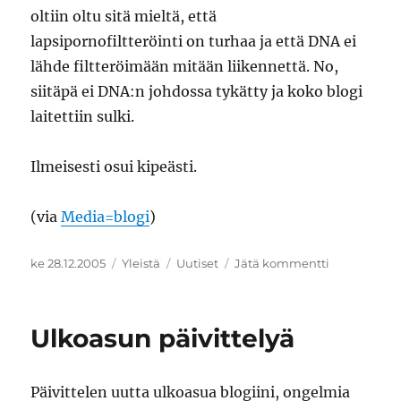
oltiin oltu sitä mieltä, että
lapsipornofiltteröinti on turhaa ja että DNA ei
lähde filtteröimään mitään liikennettä. No,
siitäpä ei DNA:n johdossa tykätty ja koko blogi
laitettiin sulki.
Ilmeisesti osui kipeästi.
(via
Media=blogi
)
Julkaistu
Kategoriat
Avainsanat
artikkeliin
ke 28.12.2005
Yleistä
Uutiset
Jätä kommentti
Yritysblogau
Ulkoasun päivittelyä
Päivittelen uutta ulkoasua blogiini, ongelmia