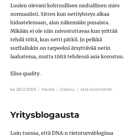
Luulen olevani kohtuullisen rauhallinen mies
normaalisti. Sitten kun nettiyhteys alkaa
hidastelemaan, alan näkemään punaista.
Mikään ei ole niin raivostuttavaa kun yrittää
tehdä töitä, kun netti pätkii. Jo pelkkä
surffailukin on tarpeeksi ärsyttävää netin
laahatessa, mutta töitä tehdessä asia korostuu.
Elisa quality.
Julkaistu
Kategoriat
Avainsanat
artikkeliin
ke 28.12.2005
Yleistä
Datailu
Jätä kommentti
Netti
lagaa
Yritysblogausta
Luin tuossa, että DNA:n tietoturvablogissa