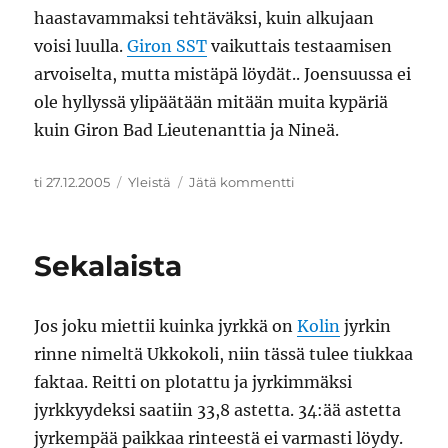
haastavammaksi tehtäväksi, kuin alkujaan
voisi luulla.
Giron SST
vaikuttais testaamisen
arvoiselta, mutta mistäpä löydät.. Joensuussa ei
ole hyllyssä ylipäätään mitään muita kypäriä
kuin Giron Bad Lieutenanttia ja Nineä.
Julkaistu
Kategoriat
artikkeliin
ti 27.12.2005
Yleistä
Jätä kommentti
Kypärä
Sekalaista
Jos joku miettii kuinka jyrkkä on
Kolin
jyrkin
rinne nimeltä Ukkokoli, niin tässä tulee tiukkaa
faktaa. Reitti on plotattu ja jyrkimmäksi
jyrkkyydeksi saatiin 33,8 astetta. 34:ää astetta
jyrkempää paikkaa rinteestä ei varmasti löydy.