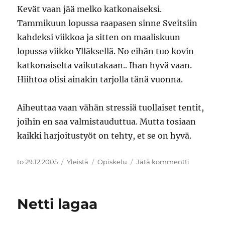
Kevät vaan jää melko katkonaiseksi.
Tammikuun lopussa raapasen sinne Sveitsiin
kahdeksi viikkoa ja sitten on maaliskuun
lopussa viikko Ylläksellä. No eihän tuo kovin
katkonaiselta vaikutakaan.. Ihan hyvä vaan.
Hiihtoa olisi ainakin tarjolla tänä vuonna.
Aiheuttaa vaan vähän stressiä tuollaiset tentit,
joihin en saa valmistauduttua. Mutta tosiaan
kaikki harjoitustyöt on tehty, et se on hyvä.
Julkaistu
Kategoriat
Avainsanat
artikkeliin
to 29.12.2005
Yleistä
Opiskelu
Jätä kommentti
Todellisuu
Netti lagaa