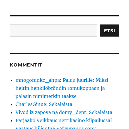
SEU
sivutus
RAA
VA
SIVU
Etsi
ETSI
KOMMENTIT
mnogofunkc_ahpa
:
Paluu juurille: Miksi
heitin henkilöbrändin romukoppaan ja
palasin nimimerkin taakse
CharlesGinue
:
Sekalaista
Vivod iz zapoya na domy_dept
:
Sekalaista
Pärjääkö Veikkaus nettikasino kilpailussa?
Vastaus hiljentää - Sivupanos.com
: