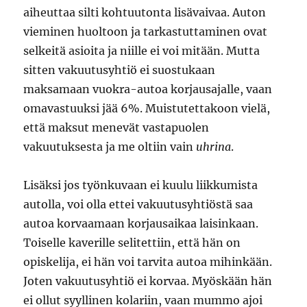
aiheuttaa silti kohtuutonta lisävaivaa. Auton
vieminen huoltoon ja tarkastuttaminen ovat
selkeitä asioita ja niille ei voi mitään. Mutta
sitten vakuutusyhtiö ei suostukaan
maksamaan vuokra-autoa korjausajalle, vaan
omavastuuksi jää 6%. Muistutettakoon vielä,
että maksut menevät vastapuolen
vakuutuksesta ja me oltiin vain
uhrina
.
Lisäksi jos työnkuvaan ei kuulu liikkumista
autolla, voi olla ettei vakuutusyhtiöstä saa
autoa korvaamaan korjausaikaa laisinkaan.
Toiselle kaverille selitettiin, että hän on
opiskelija, ei hän voi tarvita autoa mihinkään.
Joten vakuutusyhtiö ei korvaa. Myöskään hän
ei ollut syyllinen kolariin, vaan mummo ajoi