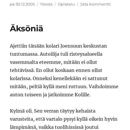
Julkaistu
Kategoriat
Avainsanat
artikkelii
pe 30.12.2005
Yleistä
Opiskelu
Jätä kommentti
Loistava
joulu
Äksöniä
Ajettiin tänään kolari Joensuun keskustan
tuntumassa. Autoilija tuli risteysalueella
vasemmalta eteemme, mitään ei ollut
tehtävissä. En ollut koskaan ennen ollut
kolarissa. Onneksi kenellekään ei sattunut
mitään, peltiä kyllä meni ruttuun. Vaihdoimme
auton toiseen ja jatkoimme Kolille.
Kylmä oli. Sen verran täytyy kehaista
varusteita, että vartalo pysyi kyllä oikein hyvin
lämpimänä, vaikka tuolihississä joutui