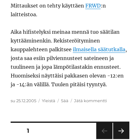
Mittaukset on tehty käyttäen
FRWD
:n
laitteistoa.
Aika hifistelyksi meinaa mennä tuo säätilan
kyttääminenkin. Rekisteröityminen
kauppalehteen palkitsee
ilmaisella säätutkalla
,
josta saa esiin pilviennusteet sateineen ja
tuulineen ja jopa lämpötilastakin ennusteet.
Huomiseksi näyttäisi pakkasen olevan -12:en
ja -14:än välillä. Tuulen pitäisi tyyntyä.
Julkaistu
Kategoriat
Avainsanat
artikkeliin
su 25.12.2005
Yleistä
Sää
Jätä kommentti
Sekalaista
Artikkelien
SIVU
1