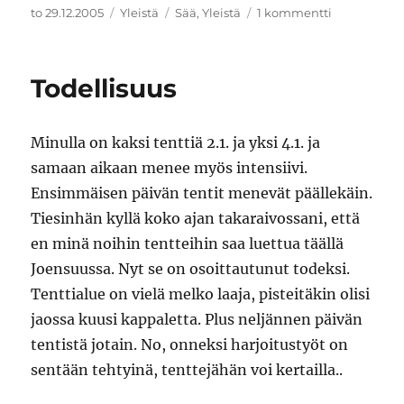
Julkaistu
Kategoriat
Avainsanat
artikkeliin
to 29.12.2005
Yleistä
Sää
,
Yleistä
1 kommentti
Äksöniä
Todellisuus
Minulla on kaksi tenttiä 2.1. ja yksi 4.1. ja
samaan aikaan menee myös intensiivi.
Ensimmäisen päivän tentit menevät päällekäin.
Tiesinhän kyllä koko ajan takaraivossani, että
en minä noihin tentteihin saa luettua täällä
Joensuussa. Nyt se on osoittautunut todeksi.
Tenttialue on vielä melko laaja, pisteitäkin olisi
jaossa kuusi kappaletta. Plus neljännen päivän
tentistä jotain. No, onneksi harjoitustyöt on
sentään tehtyinä, tenttejähän voi kertailla..