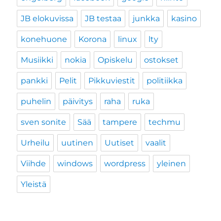
JB elokuvissa
JB testaa
junkka
kasino
konehuone
Korona
linux
lty
Musiikki
nokia
Opiskelu
ostokset
pankki
Pelit
Pikkuviestit
politiikka
puhelin
päivitys
raha
ruka
sven sonite
Sää
tampere
techmu
Urheilu
uutinen
Uutiset
vaalit
Viihde
windows
wordpress
yleinen
Yleistä