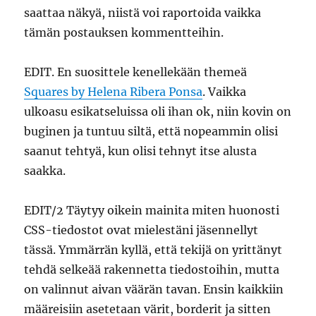
saattaa näkyä, niistä voi raportoida vaikka
tämän postauksen kommentteihin.
EDIT. En suosittele kenellekään themeä
Squares by Helena Ribera Ponsa
. Vaikka
ulkoasu esikatseluissa oli ihan ok, niin kovin on
buginen ja tuntuu siltä, että nopeammin olisi
saanut tehtyä, kun olisi tehnyt itse alusta
saakka.
EDIT/2 Täytyy oikein mainita miten huonosti
CSS-tiedostot ovat mielestäni jäsennellyt
tässä. Ymmärrän kyllä, että tekijä on yrittänyt
tehdä selkeää rakennetta tiedostoihin, mutta
on valinnut aivan väärän tavan. Ensin kaikkiin
määreisiin asetetaan värit, borderit ja sitten