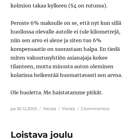
kolmion takaa kylkeen (S4 on rutussa).
Peruste 6% maksulle on se, että nyt kun sillä
huollossa olevalle autolle ei tule kilometrejä,
niin sen arvo ei alene ja siten tuo 6%
kompensaatio on suorastaan halpa. En tiedä
miten vakuutusyhtiön asianajaja kokee
tilanteen, mutta minusta auton oleminen
kolarissa heikentää huomattavasti sen arvoa.
Ole huoletta. Me haistatamme pitkät.
Julkaistu
Kategoriat
Avainsanat
artikkeliin
pe 30.12.2005
Yleistä
Yleistä
2 kommenttia
Oikeustaju
Loistava joulu