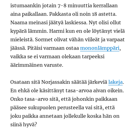
istumaankin jotain 7-8 minuuttia kerrallaan
aina paikallaan. Pakkasta oli noin 18 astetta.
Naama meinasi jäätyä laskiessa. Nyt olisi ollut
kypärä lämmin. Harmi kun en ole löytänyt vielä
mieleistä. Sormet olivat vähän viileät ja varpaat
jäässä. Pitäisi varmaan ostaa
mononlämppäri
,
vaikka se ei varmaan olekaan tarpeeksi
äärimmäinen varuste.
Osataan sitä Norjassakin säätää järkeviä
lakeja
.
En ehkä ole käsittänyt tasa-arvoa aivan oikein.
Onko tasa-arvo sitä, että johonkin paikkaan
pääsee sukupuolen perusteella vai sitä, että
joku paikka annetaan jollekulle koska hän on
siinä hyvä?