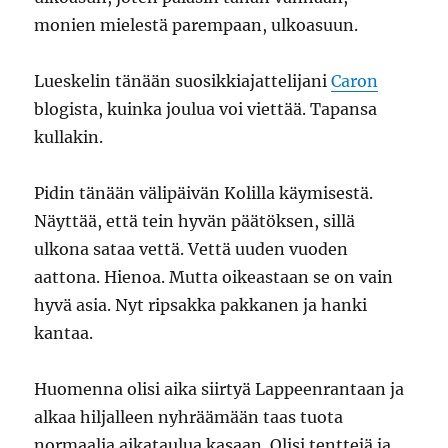
monien mielestä parempaan, ulkoasuun.
Lueskelin tänään suosikkiajattelijani
Caron
blogista, kuinka joulua voi viettää. Tapansa
kullakin.
Pidin tänään välipäivän Kolilla käymisestä.
Näyttää, että tein hyvän päätöksen, sillä
ulkona sataa vettä. Vettä uuden vuoden
aattona. Hienoa. Mutta oikeastaan se on vain
hyvä asia. Nyt ripsakka pakkanen ja hanki
kantaa.
Huomenna olisi aika siirtyä Lappeenrantaan ja
alkaa hiljalleen nyhräämään taas tuota
normaalia aikataulua kasaan. Olisi tenttejä ja