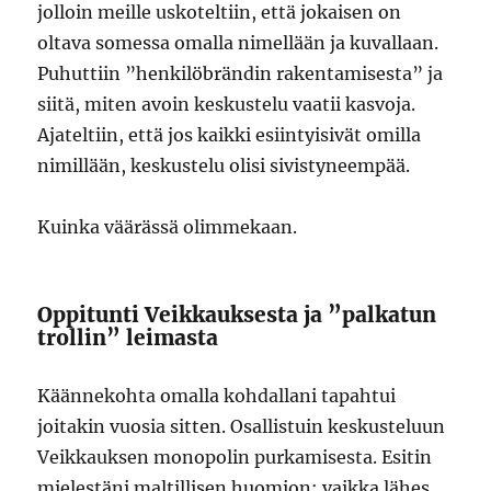
jolloin meille uskoteltiin, että jokaisen on
oltava somessa omalla nimellään ja kuvallaan.
Puhuttiin ”henkilöbrändin rakentamisesta” ja
siitä, miten avoin keskustelu vaatii kasvoja.
Ajateltiin, että jos kaikki esiintyisivät omilla
nimillään, keskustelu olisi sivistyneempää.
Kuinka väärässä olimmekaan.
Oppitunti Veikkauksesta ja ”palkatun
trollin” leimasta
Käännekohta omalla kohdallani tapahtui
joitakin vuosia sitten. Osallistuin keskusteluun
Veikkauksen monopolin purkamisesta. Esitin
mielestäni maltillisen huomion: vaikka lähes