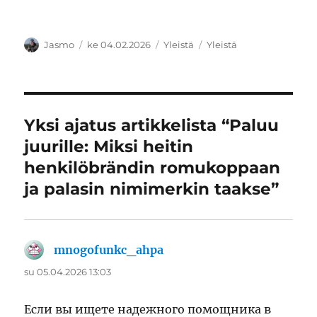
Kirjoittaja
Julkaistu
Kategoriat
Avainsanat
Jasmo
ke 04.02.2026
Yleistä
Yleistä
Yksi ajatus artikkelista “Paluu
juurille: Miksi heitin
henkilöbrändin romukoppaan
ja palasin nimimerkin taakse”
mnogofunkc_ahpa
sanoo:
su 05.04.2026 13:03
Если вы ищете надежного помощника в