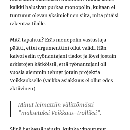
kaikki halusivat purkaa monopolin, kukaan ei
tuntunut olevan yksimielinen siitä, mitä pitäisi
rakentaa tilalle.
Mitä tapahtui? Eräs monopolin vastustaja
päätti, ettei argumenttini ollut validi. Hän
kaivoi esiin työnantajani tiedot ja löysi jostain
arkistojen kätköistä, että työnantajani oli
vuosia aiemmin tehnyt jotain projektia
Veikkaukselle (vaikka asiakkuus ei ollut edes
aktiivinen).
Minut leimattiin välittömästi
”maksetuksi Veikkaus-trolliksi”.
Siinä hetkessä tajusin, kuinka vinoutunut