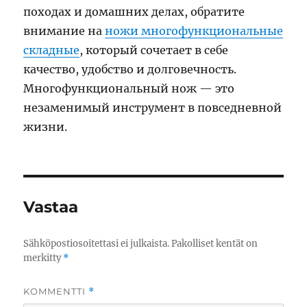
походах и домашних делах, обратите
внимание на
ножи многофункциональные
складные
, который сочетает в себе
качество, удобство и долговечность.
Многофункциональный нож — это
незаменимый инструмент в повседневной
жизни.
Vastaa
Sähköpostiosoitettasi ei julkaista.
Pakolliset kentät on
merkitty
*
KOMMENTTI
*