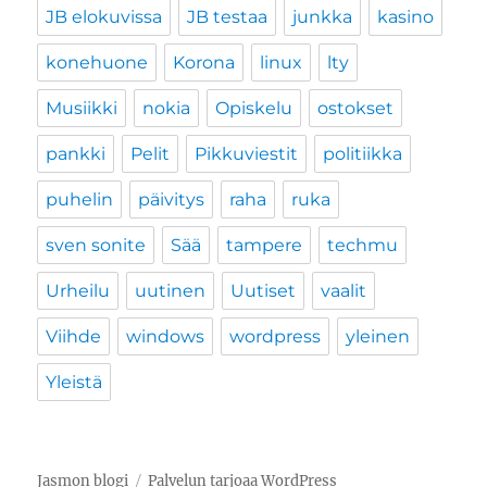
JB elokuvissa
JB testaa
junkka
kasino
konehuone
Korona
linux
lty
Musiikki
nokia
Opiskelu
ostokset
pankki
Pelit
Pikkuviestit
politiikka
puhelin
päivitys
raha
ruka
sven sonite
Sää
tampere
techmu
Urheilu
uutinen
Uutiset
vaalit
Viihde
windows
wordpress
yleinen
Yleistä
Jasmon blogi
Palvelun tarjoaa WordPress