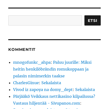
Etsi
ETSI
KOMMENTIT
mnogofunkc_ahpa
:
Paluu juurille: Miksi
heitin henkilöbrändin romukoppaan ja
palasin nimimerkin taakse
CharlesGinue
:
Sekalaista
Vivod iz zapoya na domy_dept
:
Sekalaista
Pärjääkö Veikkaus nettikasino kilpailussa?
Vastaus hiljentää - Sivupanos.com
: