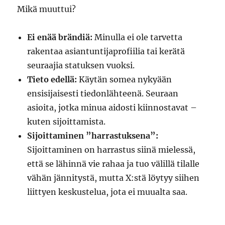
Mikä muuttui?
Ei enää brändiä:
Minulla ei ole tarvetta
rakentaa asiantuntijaprofiilia tai kerätä
seuraajia statuksen vuoksi.
Tieto edellä:
Käytän somea nykyään
ensisijaisesti tiedonlähteenä. Seuraan
asioita, jotka minua aidosti kiinnostavat –
kuten sijoittamista.
Sijoittaminen ”harrastuksena”:
Sijoittaminen on harrastus siinä mielessä,
että se lähinnä vie rahaa ja tuo välillä tilalle
vähän jännitystä, mutta X:stä löytyy siihen
liittyen keskustelua, jota ei muualta saa.