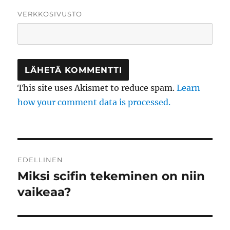
VERKKOSIVUSTO
This site uses Akismet to reduce spam.
Learn
how your comment data is processed.
Artikkelien
EDELLINEN
selaus
Miksi scifin tekeminen on niin
Edellinen
artikkeli:
vaikeaa?