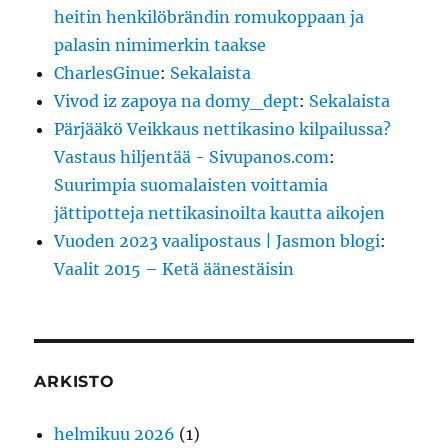
heitin henkilöbrändin romukoppaan ja
palasin nimimerkin taakse
CharlesGinue
:
Sekalaista
Vivod iz zapoya na domy_dept
:
Sekalaista
Pärjääkö Veikkaus nettikasino kilpailussa?
Vastaus hiljentää - Sivupanos.com
:
Suurimpia suomalaisten voittamia
jättipotteja nettikasinoilta kautta aikojen
Vuoden 2023 vaalipostaus | Jasmon blogi
:
Vaalit 2015 – Ketä äänestäisin
ARKISTO
helmikuu 2026
(1)