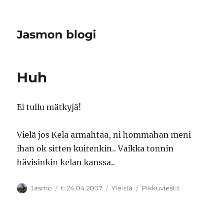
Jasmon blogi
Huh
Ei tullu mätkyjä!
Vielä jos Kela armahtaa, ni hommahan meni
ihan ok sitten kuitenkin.. Vaikka tonnin
hävisinkin kelan kanssa..
Kirjoittaja
Julkaistu
Kategoriat
Avainsanat
Jasmo
ti 24.04.2007
Yleistä
Pikkuviestit