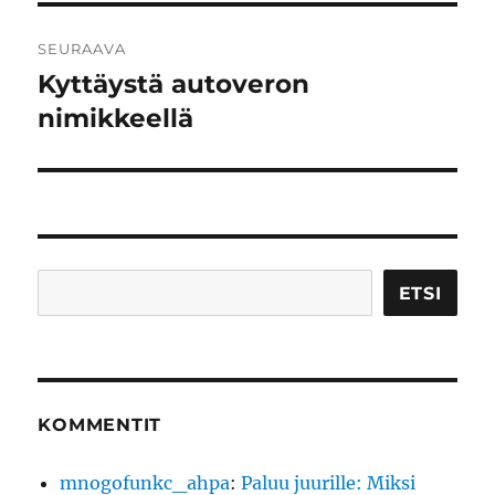
SEURAAVA
Kyttäystä autoveron
Seuraava
artikkeli:
nimikkeellä
Etsi
ETSI
KOMMENTIT
mnogofunkc_ahpa
:
Paluu juurille: Miksi