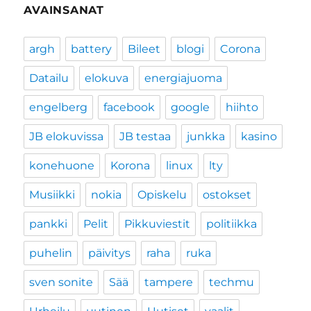
AVAINSANAT
argh
battery
Bileet
blogi
Corona
Datailu
elokuva
energiajuoma
engelberg
facebook
google
hiihto
JB elokuvissa
JB testaa
junkka
kasino
konehuone
Korona
linux
lty
Musiikki
nokia
Opiskelu
ostokset
pankki
Pelit
Pikkuviestit
politiikka
puhelin
päivitys
raha
ruka
sven sonite
Sää
tampere
techmu