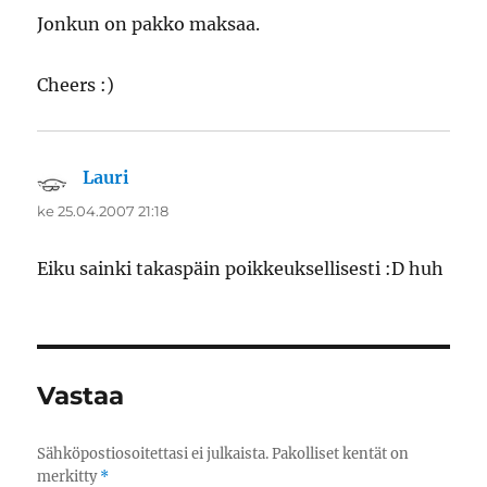
Jonkun on pakko maksaa.
Cheers :)
Lauri
sanoo:
ke 25.04.2007 21:18
Eiku sainki takaspäin poikkeuksellisesti :D huh
Vastaa
Sähköpostiosoitettasi ei julkaista.
Pakolliset kentät on
merkitty
*