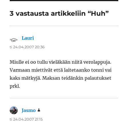
3 vastausta artikkeliin “Huh”
Lauri
sanoo:
ti 24.04.2007 20:36
Miulle ei oo tullu vieläkään niitä verolappuja.
Varmaan miettivät että laitetaanko tonni vai
kaks mätkyjä. Maksan teidänkin palautukset
prkl.
Jasmo
sanoo:
ti 24.04.2007 21:15