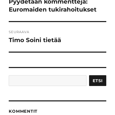
Pyydetään kommentteja:
Edellinen
artikkeli:
Euromaiden tukirahoitukset
SEURAAVA
Timo Soini tietää
Seuraava
artikkeli:
Etsi
ETSI
KOMMENTIT