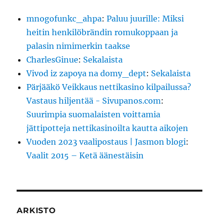
mnogofunkc_ahpa
:
Paluu juurille: Miksi
heitin henkilöbrändin romukoppaan ja
palasin nimimerkin taakse
CharlesGinue
:
Sekalaista
Vivod iz zapoya na domy_dept
:
Sekalaista
Pärjääkö Veikkaus nettikasino kilpailussa?
Vastaus hiljentää - Sivupanos.com
:
Suurimpia suomalaisten voittamia
jättipotteja nettikasinoilta kautta aikojen
Vuoden 2023 vaalipostaus | Jasmon blogi
:
Vaalit 2015 – Ketä äänestäisin
ARKISTO