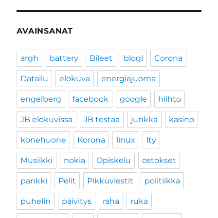
AVAINSANAT
argh
battery
Bileet
blogi
Corona
Datailu
elokuva
energiajuoma
engelberg
facebook
google
hiihto
JB elokuvissa
JB testaa
junkka
kasino
konehuone
Korona
linux
lty
Musiikki
nokia
Opiskelu
ostokset
pankki
Pelit
Pikkuviestit
politiikka
puhelin
päivitys
raha
ruka