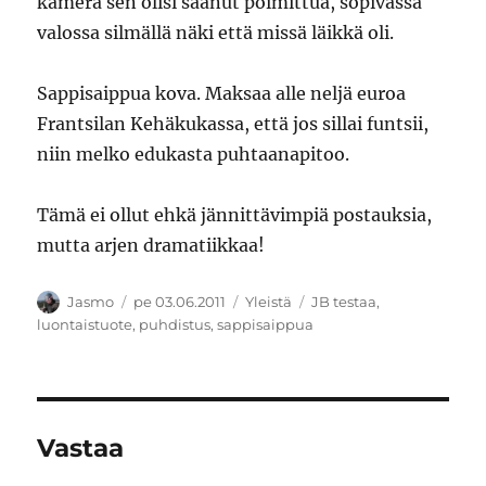
kamera sen olisi saanut poimittua, sopivassa
valossa silmällä näki että missä läikkä oli.
Sappisaippua kova. Maksaa alle neljä euroa
Frantsilan Kehäkukassa, että jos sillai funtsii,
niin melko edukasta puhtaanapitoo.
Tämä ei ollut ehkä jännittävimpiä postauksia,
mutta arjen dramatiikkaa!
Kirjoittaja
Julkaistu
Kategoriat
Avainsanat
Jasmo
pe 03.06.2011
Yleistä
JB testaa
,
luontaistuote
,
puhdistus
,
sappisaippua
Vastaa