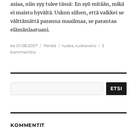
asiaa, niin syy tulee tässä: En syö mitään, mikä
ei maistu hyvältä. Uskon siihen, että vaikkei se
välttämättä paranna maailmaa, se parantaa
elämänlaatuani.
Julkaistu
Kategoriat
Avainsanat
ke 01.08.2007
Yleistä
ruoka
,
ruokavalio
3
artikkeliin
kommenttia
Siis
mä
en
kyllä
syö
Etsi
ETSI
tätä
KOMMENTIT