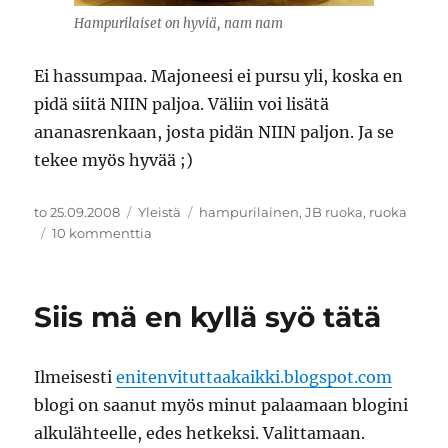
Hampurilaiset on hyviä, nam nam
Ei hassumpaa. Majoneesi ei pursu yli, koska en
pidä siitä NIIN paljoa. Väliin voi lisätä
ananasrenkaan, josta pidän NIIN paljon. Ja se
tekee myös hyvää ;)
Julkaistu
Kategoriat
Avainsanat
to 25.09.2008
Yleistä
hampurilainen
,
JB ruoka
,
ruoka
artikkeliin
10 kommenttia
JB
ruoka:
Kotihamppari
Siis mä en kyllä syö tätä
Ilmeisesti
enitenvituttaakaikki.blogspot.com
blogi on saanut myös minut palaamaan blogini
alkulähteelle, edes hetkeksi. Valittamaan.