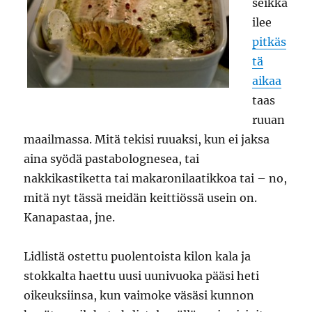
seikka
ilee
pitkäs
tä
aikaa
taas
ruuan
maailmassa. Mitä tekisi ruuaksi, kun ei jaksa
aina syödä pastabolognesea, tai
nakkikastiketta tai makaronilaatikkoa tai – no,
mitä nyt tässä meidän keittiössä usein on.
Kanapastaa, jne.
Lidlistä ostettu puolentoista kilon kala ja
stokkalta haettu uusi uunivuoka pääsi heti
oikeuksiinsa, kun vaimoke väsäsi kunnon