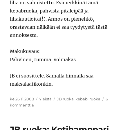
liha on valmistettu. Esimerkkinä tämä
kebabruoka, pahvista pitaleipää ja
lihakuutioita(!). Annos on pienehkö,
orastavaan nälkään ei saa tyydytystä tästä
annoksesta.
Makukuvaus:
Pahvinen, tumma, voimakas
JB ei suosittele. Samalla hinnalla saa
maksalaatikonkin.
Julkaistu
Kategoriat
Avainsanat
ke 26.11.2008
Yleistä
JB ruoka
,
kebab
,
ruoka
6
artikkeliin
kommenttia
JB
goes
ruokablogi:
JB ruoka: Kotihamppari
Potku