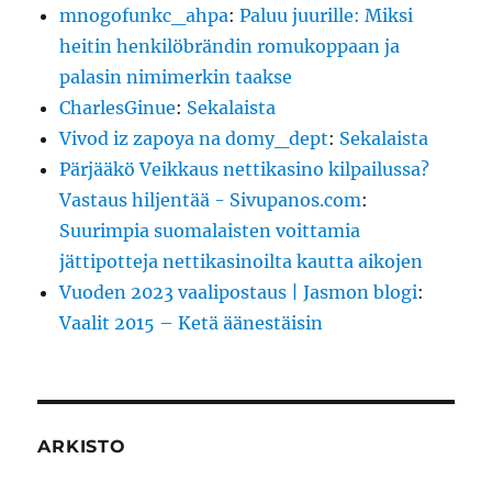
mnogofunkc_ahpa
:
Paluu juurille: Miksi
heitin henkilöbrändin romukoppaan ja
palasin nimimerkin taakse
CharlesGinue
:
Sekalaista
Vivod iz zapoya na domy_dept
:
Sekalaista
Pärjääkö Veikkaus nettikasino kilpailussa?
Vastaus hiljentää - Sivupanos.com
:
Suurimpia suomalaisten voittamia
jättipotteja nettikasinoilta kautta aikojen
Vuoden 2023 vaalipostaus | Jasmon blogi
:
Vaalit 2015 – Ketä äänestäisin
ARKISTO