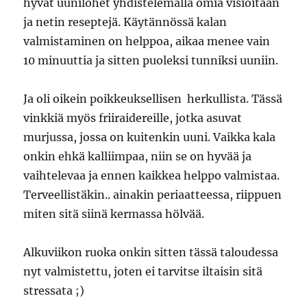
hyvät uunilohet yhdistelemällä omia visioitaan
ja netin reseptejä. Käytännössä kalan
valmistaminen on helppoa, aikaa menee vain
10 minuuttia ja sitten puoleksi tunniksi uuniin.
Ja oli oikein poikkeuksellisen herkullista. Tässä
vinkkiä myös friiraidereille, jotka asuvat
murjussa, jossa on kuitenkin uuni. Vaikka kala
onkin ehkä kalliimpaa, niin se on hyvää ja
vaihtelevaa ja ennen kaikkea helppo valmistaa.
Terveellistäkin.. ainakin periaatteessa, riippuen
miten sitä siinä kermassa hölvää.
Alkuviikon ruoka onkin sitten tässä taloudessa
nyt valmistettu, joten ei tarvitse iltaisin sitä
stressata ;)