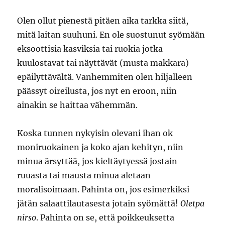
Olen ollut pienestä pitäen aika tarkka siitä,
mitä laitan suuhuni. En ole suostunut syömään
eksoottisia kasviksia tai ruokia jotka
kuulostavat tai näyttävät (musta makkara)
epäilyttävältä. Vanhemmiten olen hiljalleen
päässyt oireilusta, jos nyt en eroon, niin
ainakin se haittaa vähemmän.
Koska tunnen nykyisin olevani ihan ok
moniruokainen ja koko ajan kehityn, niin
minua ärsyttää, jos kieltäytyessä jostain
ruuasta tai mausta minua aletaan
moralisoimaan. Pahinta on, jos esimerkiksi
jätän salaattilautasesta jotain syömättä!
Oletpa
nirso
. Pahinta on se, että poikkeuksetta