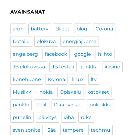
AVAINSANAT
argh
battery
Bileet
blogi
Corona
Datailu
elokuva
energiajuoma
engelberg
facebook
google
hiihto
JB elokuvissa
JB testaa
junkka
kasino
konehuone
Korona
linux
lty
Musiikki
nokia
Opiskelu
ostokset
pankki
Pelit
Pikkuviestit
politiikka
puhelin
päivitys
raha
ruka
sven sonite
Sää
tampere
techmu