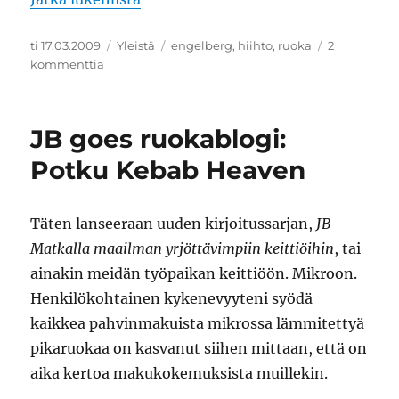
Julkaistu
Kategoriat
Avainsanat
ti 17.03.2009
Yleistä
engelberg
,
hiihto
,
ruoka
2
artikkeliin
kommenttia
JB:
Engelberg
Today
JB goes ruokablogi:
(17.3.)
Potku Kebab Heaven
Täten lanseeraan uuden kirjoitussarjan,
JB
Matkalla maailman yrjöttävimpiin keittiöihin
, tai
ainakin meidän työpaikan keittiöön. Mikroon.
Henkilökohtainen kykenevyyteni syödä
kaikkea pahvinmakuista mikrossa lämmitettyä
pikaruokaa on kasvanut siihen mittaan, että on
aika kertoa makukokemuksista muillekin.