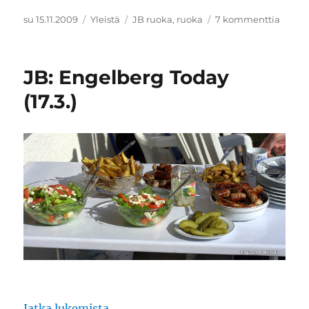
Julkaistu
Kategoriat
Avainsanat
artikk
su 15.11.2009
Yleistä
JB ruoka
,
ruoka
7 kommenttia
JB
ruoka:
Helpos
JB: Engelberg Today
ja
nopea
(17.3.)
hyvää
kalast
”JB: Engelberg Today (17.3.)”
Jatka lukemista