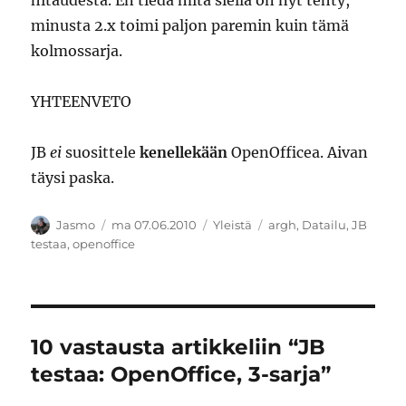
hitaudesta. En tiedä mitä siellä on nyt tehty,
minusta 2.x toimi paljon paremin kuin tämä
kolmossarja.
YHTEENVETO
JB
ei
suosittele
kenellekään
OpenOfficea. Aivan
täysi paska.
Kirjoittaja
Julkaistu
Kategoriat
Avainsanat
Jasmo
ma 07.06.2010
Yleistä
argh
,
Datailu
,
JB
testaa
,
openoffice
10 vastausta artikkeliin “JB
testaa: OpenOffice, 3-sarja”