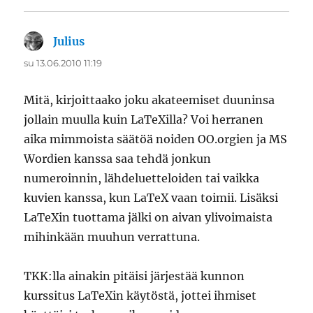
Julius
sanoo:
su 13.06.2010 11:19
Mitä, kirjoittaako joku akateemiset duuninsa
jollain muulla kuin LaTeXilla? Voi herranen
aika mimmoista säätöä noiden OO.orgien ja MS
Wordien kanssa saa tehdä jonkun
numeroinnin, lähdeluetteloiden tai vaikka
kuvien kanssa, kun LaTeX vaan toimii. Lisäksi
LaTeXin tuottama jälki on aivan ylivoimaista
mihinkään muuhun verrattuna.
TKK:lla ainakin pitäisi järjestää kunnon
kurssitus LaTeXin käytöstä, jottei ihmiset