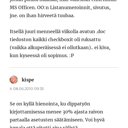
MS Officen. OO:n Listanumeroinnit, sivutus,
jne. on ihan hirveetä tuubaa.
Itsellä juuri menneellä viikolla avatun .doc
tiedoston kaikki checkboxit oli ruksattu
(vaikka alkuperäisessä ei ollutkaan).. ei kiva,
kun kyseessä oli sopimus. :P
kispe
sanoo:
ti 08.06.2010 09:35
Se on kyllä hienointa, ku dippatyön
kirjottamisessa menee 30% ajasta raivon
partaalla asetusten säätämiseen. Voi hyvä
jumala että vitutti aina välistä.