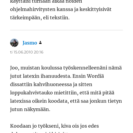
käyttäisi turhaan aikaa noiden
ohjelmahirvitysten kanssa ja keskittyisivät
tärkeimpään, eli tekstiin.
Jasmo
sanoo:
ti 15.06.2010 20:16
Joo, muistan koulussa työskennelleenäni nämä
jutut latexin ihanuudesta. Ensin Wordiä
dissattiin kahvihuoneessa ja sitten
loppukahvivtauko mietittiin, että mitä pitää
latexissa oikein koodata, että saa jonkun tietyn
jutun näkymään.
Koodaan jo työkseni, kiva ois jos edes