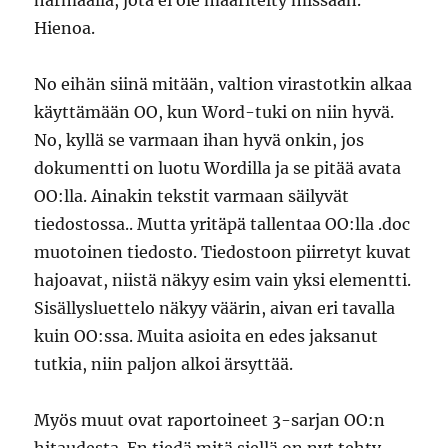
harmaalla, jota ei ole määritelty missään.
Hienoa.
No eihän siinä mitään, valtion virastotkin alkaa
käyttämään OO, kun Word-tuki on niin hyvä.
No, kyllä se varmaan ihan hyvä onkin, jos
dokumentti on luotu Wordilla ja se pitää avata
OO:lla. Ainakin tekstit varmaan säilyvät
tiedostossa.. Mutta yritäpä tallentaa OO:lla .doc
muotoinen tiedosto. Tiedostoon piirretyt kuvat
hajoavat, niistä näkyy esim vain yksi elementti.
Sisällysluettelo näkyy väärin, aivan eri tavalla
kuin OO:ssa. Muita asioita en edes jaksanut
tutkia, niin paljon alkoi ärsyttää.
Myös muut ovat raportoineet 3-sarjan OO:n