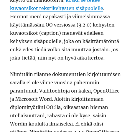
käyttö oli mahdotonta,
koska se tekee
kuvaotsikot tekstikehysten sisäpuolelle
.
Hermot meni napakasti ja viimeisimmässä
käyttämässäni OO versiossa (3.2.0) kehysten
kuvaotsikot (caption) menevät edelleen
kehyksen sisäpuolelle, joka on käsittämätöntä
enkä edes tiedä voiko sitä muuttaa jostain. Jos
joku tietää, niin nyt on hyvä aika kertoa.
Nimittäin tilanne dokumenttien kirjoittamisen
saralla ei ole viime vuosina pahemmin
parantunut. Vaihtoehtoja on kaksi, OpenOffice
ja Microsoft Word. Aloitin kirjoittamaan
diplomityötäni OO:lla, oikeastaan hieman
uteliaisuuttani, rahasta ei ole kyse, saisin
Wordin koululta ilmaiseksi. Ei ehkä olisi