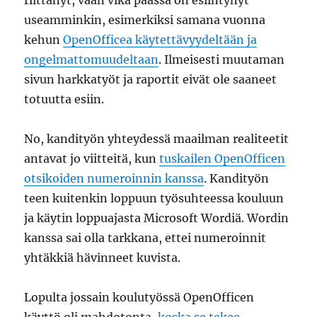
riittänyt, vaan vika päässä on esiintynyt
useamminkin, esimerkiksi samana vuonna
kehun
OpenOfficea käytettävyydeltään ja
ongelmattomuudeltaan
. Ilmeisesti muutaman
sivun harkkatyöt ja raportit eivät ole saaneet
totuutta esiin.
No, kandityön yhteydessä maailman realiteetit
antavat jo viitteitä, kun
tuskailen OpenOfficen
otsikoiden numeroinnin kanssa
. Kandityön
teen kuitenkin loppuun työsuhteessa kouluun
ja käytin loppuajasta Microsoft Wordiä. Wordin
kanssa sai olla tarkkana, ettei numeroinnit
yhtäkkiä hävinneet kuvista.
Lopulta jossain koulutyössä OpenOfficen