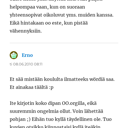
helpompaa vaan, kun on suoraan
yhteensopivat oikoluvut yms. muiden kanssa.
Eikä hintakaan oo este, kun pistää
vähennyksiin.
Erno
sanoo:
ti 08.06.2010 08:11
Et sää mistään koululta ilmatteeks wördiä saa.
Et ainakaa täältä :p
Ite kirjotin koko dipan OO.orgilla, eikä
suuremmin ongelmia ollut. Voin lähettää
pohjan ;) Eihän tuo kyllä täydellinen ole. Tuo
kuvien otsikko kiinnostaisi kyllä iteäkin.