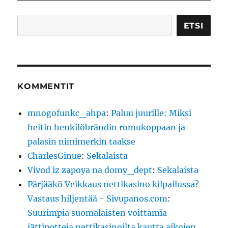
Etsi
ETSI
KOMMENTIT
mnogofunkc_ahpa
:
Paluu juurille: Miksi
heitin henkilöbrändin romukoppaan ja
palasin nimimerkin taakse
CharlesGinue
:
Sekalaista
Vivod iz zapoya na domy_dept
:
Sekalaista
Pärjääkö Veikkaus nettikasino kilpailussa?
Vastaus hiljentää - Sivupanos.com
:
Suurimpia suomalaisten voittamia
jättipotteja nettikasinoilta kautta aikojen