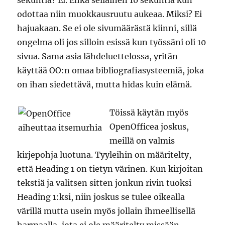
sekuntia? Ei. Ehkä sellainen 10 sekuntia kun
odottaa niin muokkausruutu aukeaa. Miksi? Ei
hajuakaan. Se ei ole sivumäärästä kiinni, sillä
ongelma oli jos silloin esissä kun työssäni oli 10
sivua. Sama asia lähdeluettelossa, yritän
käyttää OO:n omaa bibliografiasysteemiä, joka
on ihan siedettävä, mutta hidas kuin elämä.
Töissä käytän myös
OpenOfficea joskus,
meillä on valmis
kirjepohja luotuna. Tyyleihin on määritelty,
että Heading 1 on tietyn värinen. Kun kirjoitan
tekstiä ja valitsen sitten jonkun rivin tuoksi
Heading 1:ksi, niin joskus se tulee oikealla
värillä mutta usein myös jollain ihmeellisellä