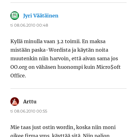
Jyri Väätäinen
sanoo:
ti 08.06.2010 00:48
Kyllä minulla vaan 3.2 toimii. En maksa
mistään paska-Wordista ja käytän noita
muutenkin niin harvoin, että aivan sama jos
OO.org on vähäsen huonompi kuin Micro$oft
Office.
Arttu
sanoo:
ti 08.06.2010 00:55
Mie taas just ostin wordin, koska niin moni
oikee firma yms. käyttää sitä. Niin paljon