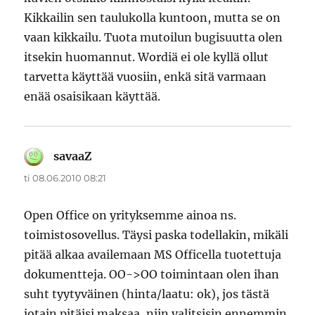
Kikkailin sen taulukolla kuntoon, mutta se on
vaan kikkailu. Tuota mutoilun bugisuutta olen
itsekin huomannut. Wordiä ei ole kyllä ollut
tarvetta käyttää vuosiin, enkä sitä varmaan
enää osaisikaan käyttää.
savaaZ
sanoo:
ti 08.06.2010 08:21
Open Office on yrityksemme ainoa ns.
toimistosovellus. Täysi paska todellakin, mikäli
pitää alkaa availemaan MS Officella tuotettuja
dokumentteja. OO->OO toimintaan olen ihan
suht tyytyväinen (hinta/laatu: ok), jos tästä
jotain pitäisi maksaa, niin valitsisin ennemmin