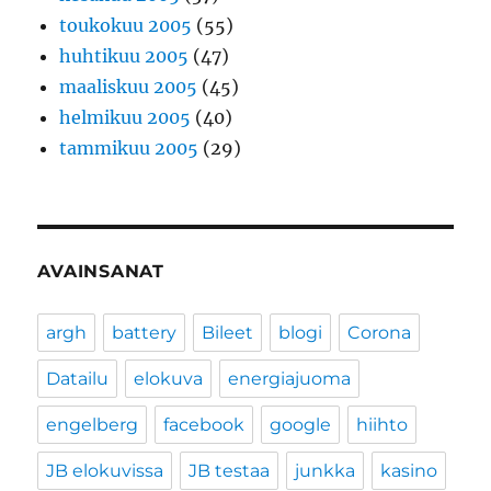
toukokuu 2005
(55)
huhtikuu 2005
(47)
maaliskuu 2005
(45)
helmikuu 2005
(40)
tammikuu 2005
(29)
AVAINSANAT
argh
battery
Bileet
blogi
Corona
Datailu
elokuva
energiajuoma
engelberg
facebook
google
hiihto
JB elokuvissa
JB testaa
junkka
kasino