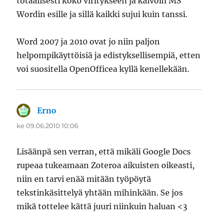
totaalisesti koko viritykseen ja kaivoin MS
Wordin esille ja sillä kaikki sujui kuin tanssi.
Word 2007 ja 2010 ovat jo niin paljon
helpompikäyttöisiä ja edistyksellisempiä, etten
voi suositella OpenOfficea kyllä kenellekään.
Erno
sanoo:
ke 09.06.2010 10:06
Lisäänpä sen verran, että mikäli Google Docs
rupeaa tukeamaan Zoteroa aikuisten oikeasti,
niin en tarvi enää mitään työpöytä
tekstinkäsittelyä yhtään mihinkään. Se jos
mikä tottelee kättä juuri niinkuin haluan <3