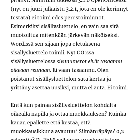
pitänyt. Nimittäin uudessa 3.2.0 OpenOfficessa
(nyt on juuri julkaistu 3.2.1, jota en ole kerinnyt
testata) ei toimi edes perustoiminnot.
Esimerkiksi sisällysluettelo, en vain saa sitä
muotoiltua mitenkään järkevän näköiseksi.
Wordissä sen sijaan jopa oletuksena
sisällysluettelo toimii. Nyt OO:ssa
sisällysluettelossa
sivunumerot eivät tasaannu
oikeaan reunaan
. Ei vaan tasaannu. Olen
poistanut sisällysluettelon sata kertaa ja
yrittäny asettaa uusiksi, mutta ei auta. Ei toimi.
Entä kun painaa sisällysluettelon kohdalta
oikealla napilla ja ottaa muokkauksen? Kuinka
kauan epäilette että kestää, että
muokkausikkuna avautuu? Silmänräpäys? 0,2