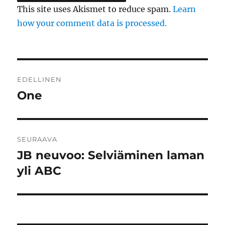
This site uses Akismet to reduce spam.
Learn
how your comment data is processed.
Artikkelien
EDELLINEN
selaus
One
Edellinen
artikkeli:
SEURAAVA
JB neuvoo: Selviäminen laman
Seuraava
artikkeli:
yli ABC