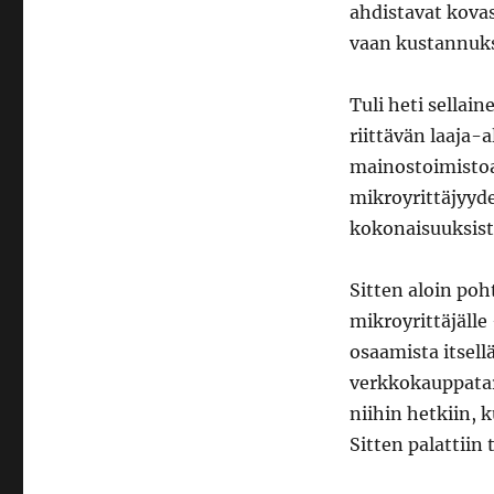
ahdistavat kovas
vaan kustannuks
Tuli heti sellai
riittävän laaja-
mainostoimistoa
mikroyrittäjyyd
kokonaisuuksist
Sitten aloin poh
mikroyrittäjälle 
osaamista itsell
verkkokauppatar
niihin hetkiin, 
Sitten palattiin