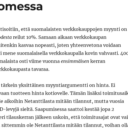
uomessa
utisoitiin, että suomalaisten verkkokauppojen myynti on
desta
reilut 10%. Samaan aikaan verkkokaupan
uitenkin kasvaa nopeasti, joten yhteenvetona voidaan
ei mene suomalaisella verkkokaupalla kovin vahvasti. 40
malaista osti viime vuonna
ensimmäisen
kerran
rkkokaupasta tavaraa.
tärkein yksittäinen myyntiargumentti on hinta. Ei
vaan tuotteen hinta kotiovelle. Tämän lisäksi toimitusai
le aikoihin Netanttilasta mitään tilannut, mutta vuosia
DVD-levyjä sieltä. Saapumisessa saattoi kestää jopa
2
eri tilauskerran jälkeen uskoin, että toimitusajat ovat va
 sittemmin ole Netanttilasta mitään tilannut, voihan oll