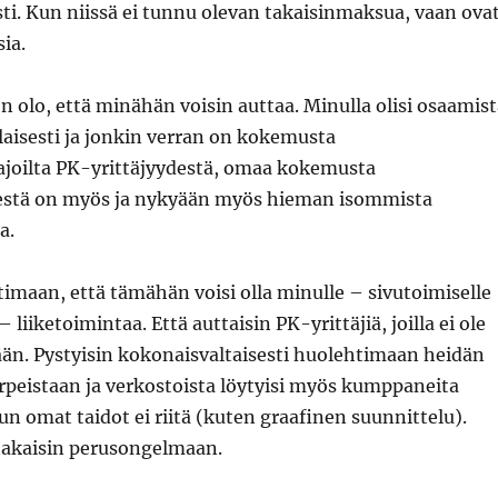
ti. Kun niissä ei tunnu olevan takaisinmaksua, vaan ova
ia.
nen olo, että minähän voisin auttaa. Minulla olisi osaamis
alaisesti ja jonkin verran on kokemusta
joilta PK-yrittäjyydestä, omaa kokemusta
estä on myös ja nykyään myös hieman isommista
a.
timaan, että tämähän voisi olla minulle – sivutoimiselle
– liiketoimintaa. Että auttaisin PK-yrittäjiä, joilla ei ole
ään. Pystyisin kokonaisvaltaisesti huolehtimaan heidän
peistaan ja verkostoista löytyisi myös kumppaneita
kun omat taidot ei riitä (kuten graafinen suunnittelu).
 takaisin perusongelmaan.