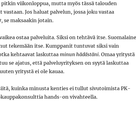
la pitkin viikonloppua, mutta myös tässä talouden
at vastaan. Jos haluat palvelun, jossa joku vastaa
, se maksaakin jotain.
vaikea ostaa palveluita. Siksi on tehtävä itse. Suomalain
unut tekemään itse. Kumppanit tuntuvat siksi vain
jotka kehtaavat laskuttaa
minun hädästäni
. Omaa yritystä
tuu se ajatus, että palveluyrityksen on syytä laskuttaa
uuten yritystä ei ole kauaa.
siitä, kuinka minusta kenties ei tullut sivutoimista PK-
kokauppakonsulttia hands-on vivahteella.