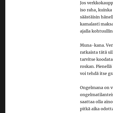
Jos verkkokauppi
iso raha, kuinka
säästäisin hänel
kamalasti maksaa
ajalla kohtuulli
Muna-kana. Verk
ratkaista tätä si
tarvitse koodata
roskan. Pienellä
voi tehdä itse gr
Ongelmana on vain
ongelmatilantei
saattaa olla ain
pitkä aika odott