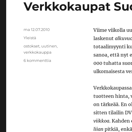
Verkkokaupat S
Julkaistu
ma 12.07.2010
Viime viikolla u
Kategoriat
Yleistä
laskenut
alkuvuo
Avainsanat
ostokset
,
uutinen
,
totaalimyynti k
verkkokauppa
sanoa, että nyt 
artikkeliin
6 kommenttia
000 tuhatta suo
Verkkokaupat
ulkomaisesta ve
Suomessa
Verkkokaupassa 
tuotteen hinta, 
on tärkeää. En o
sitten tilailin 
viikkoa
. Kahden 
liian
pitkiä, enkä