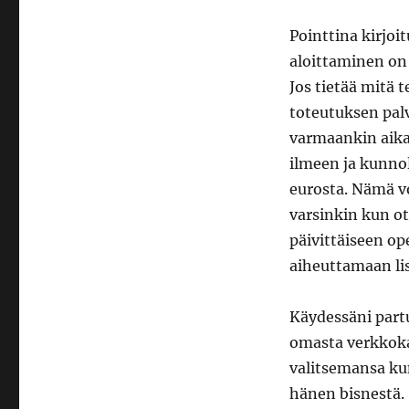
Pointtina kirjoi
aloittaminen on
Jos tietää mitä 
toteutuksen palv
varmaankin aika 
ilmeen ja kunno
eurosta. Nämä vo
varsinkin kun ot
päivittäiseen op
aiheuttamaan li
Käydessäni partu
omasta verkkoka
valitsemansa ku
hänen bisnestä. 