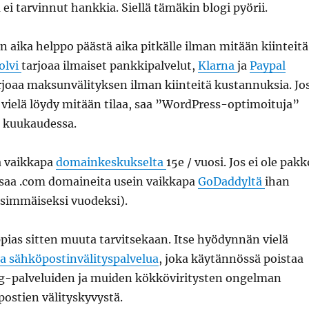
ä ei tarvinnut hankkia. Siellä tämäkin blogi pyörii.
n aika helppo päästä aika pitkälle ilman mitään kiinteitä
olvi
tarjoaa ilmaiset pankkipalvelut,
Klarna
ja
Paypal
rjoaa maksunvälityksen ilman kiinteitä kustannuksia. Jo
i vielä löydy mitään tilaa, saa ”WordPress-optimoituja”
e kuukaudessa.
a vaikkapa
domainkeskukselta
15e / vuosi. Jos ei ole pakk
 saa .com domaineita usein vaikkapa
GoDaddyltä
ihan
nsimmäiseksi vuodeksi).
pias sitten muuta tarvitsekaan. Itse hyödynnän vielä
ta sähköpostinvälityspalvelua
, joka käytännössä poistaa
ng-palveluiden ja muiden kökköviritysten ongelman
ostien välityskyvystä.