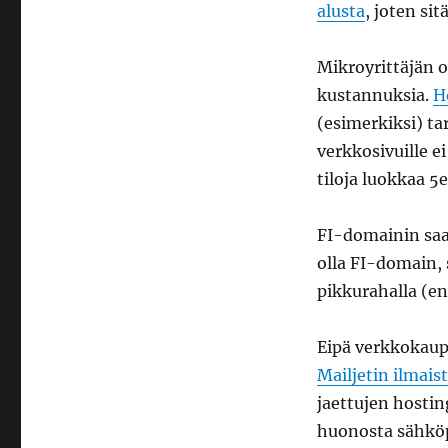
alusta
, joten sit
Mikroyrittäjän o
kustannuksia.
H
(esimerkiksi) ta
verkkosivuille e
tiloja luokkaa 5
FI-domainin sa
olla FI-domain,
pikkurahalla (e
Eipä verkkokaup
Mailjetin ilmais
jaettujen hosti
huonosta sähköp