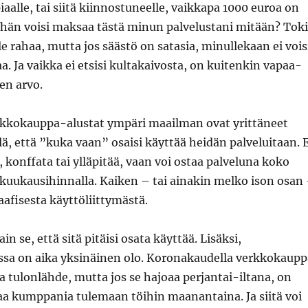
aalle, tai siitä kiinnostuneelle, vaikkapa 1000 euroa on
 hän voisi maksaa tästä minun palvelustani mitään? Toki
le rahaa, mutta jos säästö on satasia, minullekaan ei vois
. Ja vaikka ei etsisi kultakaivosta, on kuitenkin vapaa-
nen arvo.
kokauppa-alustat ympäri maailman ovat yrittäneet
llä, että ”kuka vaan” osaisi käyttää heidän palveluitaan. E
, konffata tai ylläpitää, vaan voi ostaa palveluna koko
 kuukausihinnalla. Kaiken – tai ainakin melko ison osan
aafisesta käyttöliittymästä.
 se, että sitä pitäisi osata käyttää. Lisäksi,
ssa on aika yksinäinen olo. Koronakaudella verkkokaupp
oa tulonlähde, mutta jos se hajoaa perjantai-iltana, on
aa kumppania tulemaan töihin maanantaina. Ja siitä voi