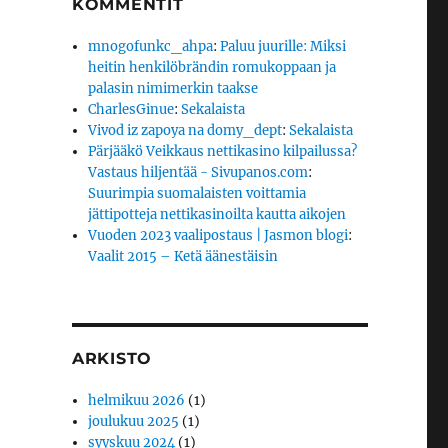
KOMMENTIT
mnogofunkc_ahpa
:
Paluu juurille: Miksi
heitin henkilöbrändin romukoppaan ja
palasin nimimerkin taakse
CharlesGinue
:
Sekalaista
Vivod iz zapoya na domy_dept
:
Sekalaista
Pärjääkö Veikkaus nettikasino kilpailussa?
Vastaus hiljentää - Sivupanos.com
:
Suurimpia suomalaisten voittamia
jättipotteja nettikasinoilta kautta aikojen
Vuoden 2023 vaalipostaus | Jasmon blogi
:
Vaalit 2015 – Ketä äänestäisin
ARKISTO
helmikuu 2026
(1)
joulukuu 2025
(1)
syyskuu 2024
(1)