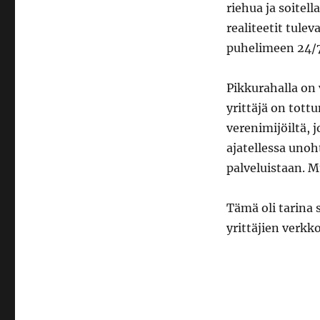
riehua ja soitel
realiteetit tulev
puhelimeen 24/7
Pikkurahalla on 
yrittäjä on tott
verenimijöiltä, 
ajatellessa unoh
palveluistaan. M
Tämä oli tarina 
yrittäjien verk