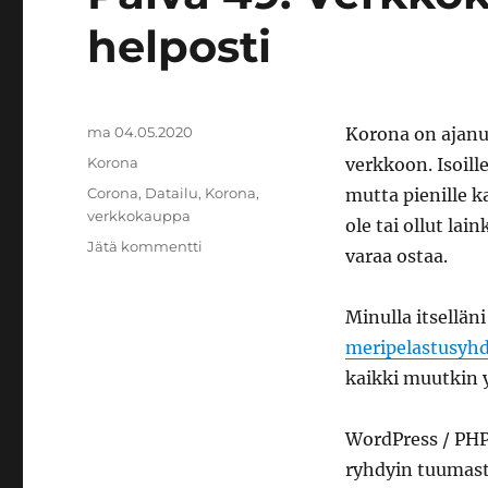
helposti
Julkaistu
ma 04.05.2020
Korona on ajanu
Kategoriat
Korona
verkkoon. Isoill
Avainsanat
Corona
,
Datailu
,
Korona
,
mutta pienille k
verkkokauppa
ole tai ollut la
artikkeliin
Jätä kommentti
varaa ostaa.
Päivä
49:
Verkkokaupan
Minulla itsellän
perustaminen
meripelastusyhd
helposti
kaikki muutkin y
WordPress / PH
ryhdyin tuumast