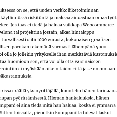
tuksessa on se, että uuden verkkoliiketoiminnan
 käytännössä riskitöntä ja maksaa ainoastaan omaa työt
tekee. Jos taas ei tiedä ja haluaa vaikkapa Woocommerce-
eluna tai projektina jostain, alkaa hintalappu
turvallisesti siitä 1000 eurosta, kokonaisen graafisen
llisen porukan tekemänä varmasti lähempänä 5000
i olla jo jollekin yritykselle ihan merkittäviä kustanuksi
taa huomioon sen, että voi olla että varsinaiseen
erointiin ei myöskään oikein taidot riitä ja se on omiaan
säkustannuksia.
rissa eräällä yksinyrittäjällä, kuuntelin hänen tarinaans
upan pyörittämisestä. Hieman hankaluuksia, hänen
mppani ei aina tiedä mitä hän haluaa, koska ei ymmärrä
Sitten toisaalta, pienetkin kumppanilta tulevat laskut