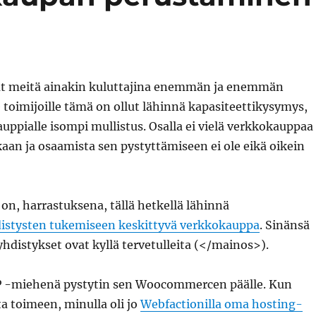
t meitä ainakin kuluttajina enemmän ja enemmän
e toimijoille tämä on ollut lähinnä kapasiteettikysymys,
auppialle isompi mullistus. Osalla ei vielä verkkokauppaa
inkaan ja osaamista sen pystyttämiseen ei ole eikä oikein
i on, harrastuksena, tällä hetkellä lähinnä
istysten tukemiseen keskittyvä verkkokauppa
. Sinänsä
hdistykset ovat kyllä tervetulleita (</mainos>).
P -miehenä pystytin sen Woocommercen päälle. Kun
a toimeen, minulla oli jo
Webfactionilla oma hosting-