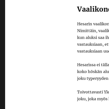
Vaalikon
Hesarin vaalikon
Nimittäin, vaali
kun aluksi saa i
vastauksiaan, et
vastauksiaan uu
Hesarissa ei täl
koko höskän alus
joku typeryyden
Toivottavasti Y
joku, joka myös k