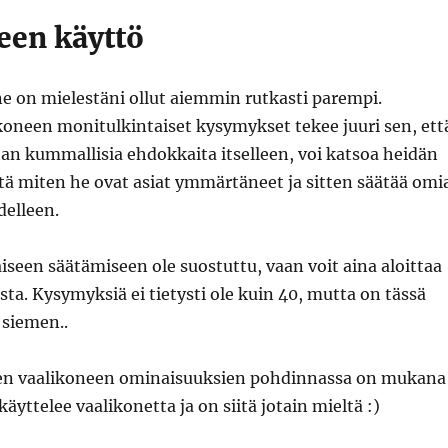
een käyttö
e on mielestäni ollut aiemmin rutkasti parempi.
koneen monitulkintaiset kysymykset tekee juuri sen, ett
han kummallisia ehdokkaita itselleen, voi katsoa heidän
tä miten he ovat asiat ymmärtäneet ja sitten säätää omi
delleen.
laiseen säätämiseen ole suostuttu, vaan voit aina aloittaa
ta. Kysymyksiä ei tietysti ole kuin 40, mutta on tässä
 siemen..
len vaalikoneen ominaisuuksien pohdinnassa on mukana
äyttelee vaalikonetta ja on siitä jotain mieltä :)