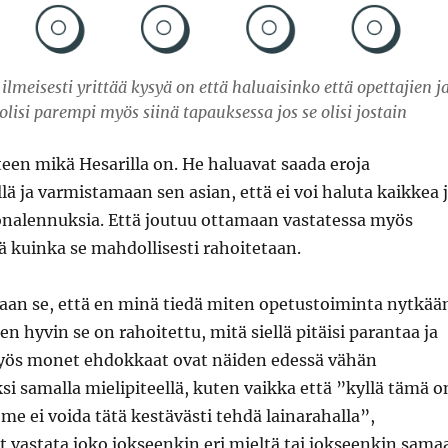
ilmeisesti yrittää kysyä on että haluaisinko että opettajien j
lisi parempi myös siinä tapauksessa jos se olisi jostain
een mikä Hesarilla on. He haluavat saada eroja
llä ja varmistamaan sen asian, että ei voi haluta kaikkea 
onalennuksia. Että joutuu ottamaan vastatessa myös
tä kuinka se mahdollisesti rahoitetaan.
an se, että en minä tiedä miten opetustoiminta nytkää
n hyvin se on rahoitettu, mitä siellä pitäisi parantaa ja
Myös monet ehdokkaat ovat näiden edessä vähän
si samalla mielipiteellä, kuten vaikka että ”kyllä tämä o
me ei voida tätä kestävästi tehdä lainarahalla”,
 vastata joko jokseenkin eri mieltä tai jokseenkin sama