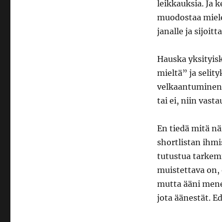
leikkauksia. Ja k
muodostaa miele
janalle ja sijoitt
Hauska yksityisk
mieltä” ja selit
velkaantuminen l
tai ei, niin vast
En tiedä mitä näi
shortlistan ihmi
tutustua tarkemm
muistettava on, 
mutta ääni menee 
jota äänestät. E