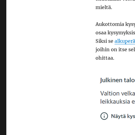
mieltä.
Aukottomia kysy
osaa kysymyksist
Siksi se
alkuperä
joihin on itse se
ohittaa.