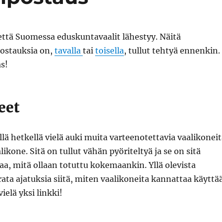
 että Suomessa eduskuntavaalit lähestyy. Näitä
ostauksia on,
tavalla
tai
toisella
, tullut tehtyä ennenkin.
s!
eet
llä hetkellä vielä auki muita varteenotettavia vaalikonei
ikone. Sitä on tullut vähän pyöriteltyä ja se on sitä
, mitä ollaan totuttu kokemaankin. Yllä olevista
rata ajatuksia siitä, miten vaalikoneita kannattaa käyttää
ielä yksi linkki!