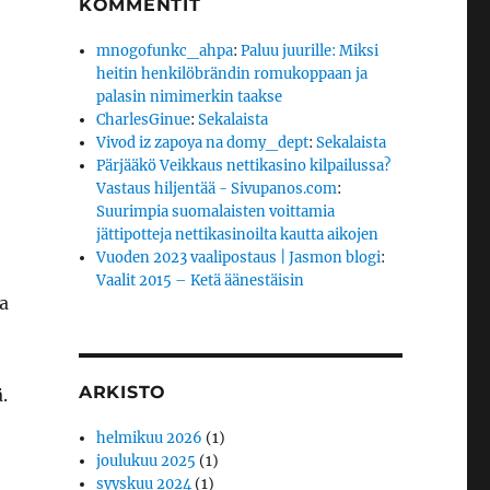
KOMMENTIT
mnogofunkc_ahpa
:
Paluu juurille: Miksi
heitin henkilöbrändin romukoppaan ja
palasin nimimerkin taakse
CharlesGinue
:
Sekalaista
Vivod iz zapoya na domy_dept
:
Sekalaista
Pärjääkö Veikkaus nettikasino kilpailussa?
Vastaus hiljentää - Sivupanos.com
:
Suurimpia suomalaisten voittamia
jättipotteja nettikasinoilta kautta aikojen
Vuoden 2023 vaalipostaus | Jasmon blogi
:
Vaalit 2015 – Ketä äänestäisin
ta
ARKISTO
.
helmikuu 2026
(1)
joulukuu 2025
(1)
syyskuu 2024
(1)