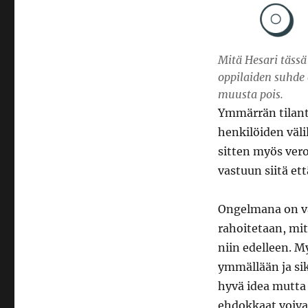
Mitä Hesari tässä 
oppilaiden suhde o
muusta pois.
Ymmärrän tilant
henkilöiden väli
sitten myös ver
vastuun siitä et
Ongelmana on va
rahoitetaan, mite
niin edelleen. 
ymmällään ja sik
hyvä idea mutta 
ehdokkaat voivat