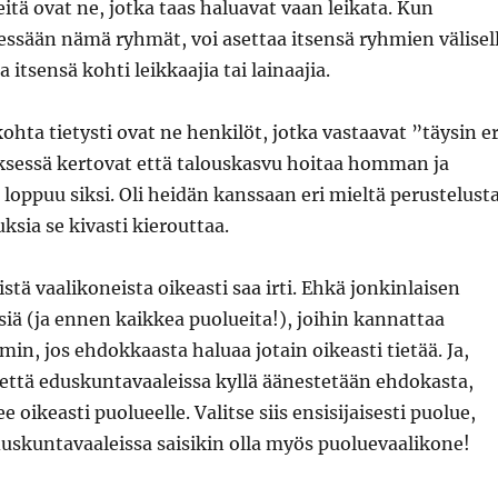
eitä ovat ne, jotka taas haluavat vaan leikata. Kun
ssään nämä ryhmät, voi asettaa itsensä ryhmien välisel
aa itsensä kohti leikkaajia tai lainaajia.
ohta tietysti ovat ne henkilöt, jotka vastaavat ”täysin er
yksessä kertovat että talouskasvu hoitaa homman ja
oppuu siksi. Oli heidän kanssaan eri mieltä perustelust
auksia se kivasti kierouttaa.
stä vaalikoneista oikeasti saa irti. Ehkä jonkinlaisen
siä (ja ennen kaikkea puolueita!), joihin kannattaa
in, jos ehdokkaasta haluaa jotain oikeasti tietää. Ja,
että eduskuntavaaleissa kyllä äänestetään ehdokasta,
oikeasti puolueelle. Valitse siis ensisijaisesti puolue,
duskuntavaaleissa saisikin olla myös puoluevaalikone!