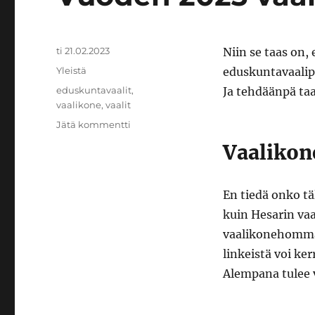
Julkaistu
ti 21.02.2023
Niin se taas on,
Kategoriat
Yleistä
eduskuntavaalip
Avainsanat
eduskuntavaalit
,
Ja tehdäänpä taa
vaalikone
,
vaalit
artikkeliin
Jätä kommentti
Vuoden
Vaalikon
2023
vaalipostaus
En tiedä onko tä
kuin Hesarin vaal
vaalikonehommaa
linkeistä voi ker
Alempana tulee v