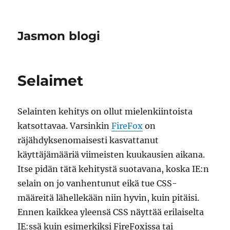
Jasmon blogi
Selaimet
Selainten kehitys on ollut mielenkiintoista
katsottavaa. Varsinkin
FireFox
on
räjähdyksenomaisesti kasvattanut
käyttäjämääriä viimeisten kuukausien aikana.
Itse pidän tätä kehitystä suotavana, koska IE:n
selain on jo vanhentunut eikä tue CSS-
määreitä lähellekään niin hyvin, kuin pitäisi.
Ennen kaikkea yleensä CSS näyttää erilaiselta
IE:ssä kuin esimerkiksi FireFoxissa tai