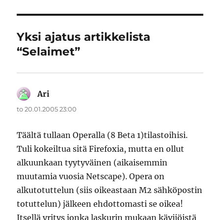
Yksi ajatus artikkelista
“Selaimet”
Ari
sanoo:
to 20.01.2005 23:00
Täältä tullaan Operalla (8 Beta 1)tilastoihisi.
Tuli kokeiltua sitä Firefoxia, mutta en ollut
alkuunkaan tyytyväinen (aikaisemmin
muutamia vuosia Netscape). Opera on
alkutotuttelun (siis oikeastaan M2 sähköpostin
totuttelun) jälkeen ehdottomasti se oikea!
Itsellä yritys jonka laskurin mukaan kävijöistä