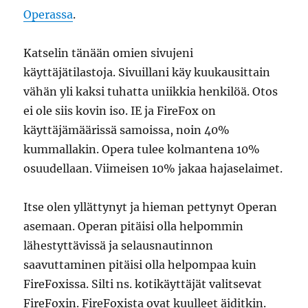
Operassa
.
Katselin tänään omien sivujeni
käyttäjätilastoja. Sivuillani käy kuukausittain
vähän yli kaksi tuhatta uniikkia henkilöä. Otos
ei ole siis kovin iso. IE ja FireFox on
käyttäjämäärissä samoissa, noin 40%
kummallakin. Opera tulee kolmantena 10%
osuudellaan. Viimeisen 10% jakaa hajaselaimet.
Itse olen yllättynyt ja hieman pettynyt Operan
asemaan. Operan pitäisi olla helpommin
lähestyttävissä ja selausnautinnon
saavuttaminen pitäisi olla helpompaa kuin
FireFoxissa. Silti ns. kotikäyttäjät valitsevat
FireFoxin. FireFoxista ovat kuulleet äiditkin.