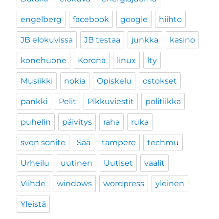
engelberg
facebook
google
hiihto
JB elokuvissa
JB testaa
junkka
kasino
konehuone
Korona
linux
lty
Musiikki
nokia
Opiskelu
ostokset
pankki
Pelit
Pikkuviestit
politiikka
puhelin
päivitys
raha
ruka
sven sonite
Sää
tampere
techmu
Urheilu
uutinen
Uutiset
vaalit
Viihde
windows
wordpress
yleinen
Yleistä