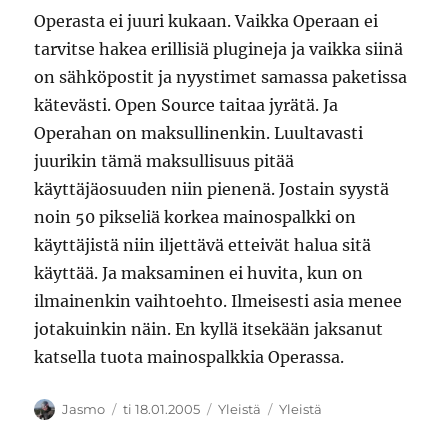
Operasta ei juuri kukaan. Vaikka Operaan ei
tarvitse hakea erillisiä plugineja ja vaikka siinä
on sähköpostit ja nyystimet samassa paketissa
kätevästi. Open Source taitaa jyrätä. Ja
Operahan on maksullinenkin. Luultavasti
juurikin tämä maksullisuus pitää
käyttäjäosuuden niin pienenä. Jostain syystä
noin 50 pikseliä korkea mainospalkki on
käyttäjistä niin iljettävä etteivät halua sitä
käyttää. Ja maksaminen ei huvita, kun on
ilmainenkin vaihtoehto. Ilmeisesti asia menee
jotakuinkin näin. En kyllä itsekään jaksanut
katsella tuota mainospalkkia Operassa.
Kirjoittaja
Julkaistu
Kategoriat
Avainsanat
Jasmo
ti 18.01.2005
Yleistä
Yleistä