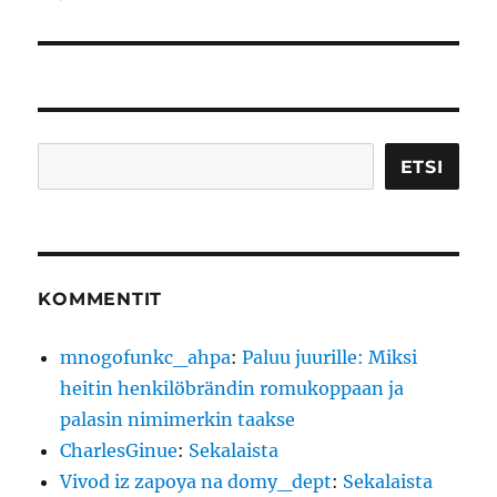
artikkeli:
Etsi
ETSI
KOMMENTIT
mnogofunkc_ahpa
:
Paluu juurille: Miksi
heitin henkilöbrändin romukoppaan ja
palasin nimimerkin taakse
CharlesGinue
:
Sekalaista
Vivod iz zapoya na domy_dept
:
Sekalaista