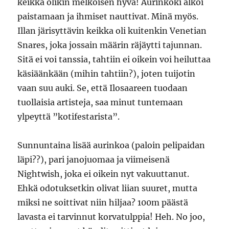
keikka olikin melkoisen hyvä! Aurinkoki alkoi
paistamaan ja ihmiset nauttivat. Minä myös.
Illan järisyttävin keikka oli kuitenkin Venetian
Snares, joka jossain määrin räjäytti tajunnan.
Sitä ei voi tanssia, tahtiin ei oikein voi heiluttaa
käsiäänkään (mihin tahtiin?), joten tuijotin
vaan suu auki. Se, että Ilosaareen tuodaan
tuollaisia artisteja, saa minut tuntemaan
ylpeyttä ”kotifestarista”.
Sunnuntaina lisää aurinkoa (paloin pelipaidan
läpi??), pari janojuomaa ja viimeisenä
Nightwish, joka ei oikein nyt vakuuttanut.
Ehkä odotuksetkin olivat liian suuret, mutta
miksi ne soittivat niin hiljaa? 100m päästä
lavasta ei tarvinnut korvatulppia! Heh. No joo,