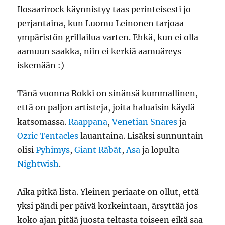
Ilosaarirock käynnistyy taas perinteisesti jo
perjantaina, kun Luomu Leinonen tarjoaa
ympäristön grillailua varten. Ehkä, kun ei olla
aamuun saakka, niin ei kerkiä aamuäreys
iskemään :)
Tänä vuonna Rokki on sinänsä kummallinen,
että on paljon artisteja, joita haluaisin käydä
katsomassa.
Raappana
,
Venetian Snares
ja
Ozric Tentacles
lauantaina. Lisäksi sunnuntain
olisi
Pyhimys
,
Giant Räbät
,
Asa
ja lopulta
Nightwish
.
Aika pitkä lista. Yleinen periaate on ollut, että
yksi pändi per päivä korkeintaan, ärsyttää jos
koko ajan pitää juosta teltasta toiseen eikä saa