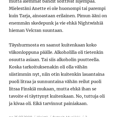
mutta aiemmat bändit soittivat lujempaa.
Mielestäni Anette ei ole huonompi tai parempi
kuin Tarja, ainoastaan erilainen. Pimun ääni on
enemmän skedepunk ja vie ehkä Nightwishiä
hieman Velcran suuntaan.
Täyshurmosta en saanut kuitenkaan koko
viikonloppuna päälle. Alkoholilla oli tietenkin
osuutta asiaan. Tai siis alkoholin puutteella.
Koska tarkoituksenakin oli olla vähän
siistimmin nyt, niin otin kuitenkin lauantaina
puoli litraa ja sunnuntaina vähän reilut puoli
litraa Finskiä mukaan, mutta ehkä ihan se
tavoite ei täyttynyt kuitenkaan. No, tuttuja oli
ja kivaa oli. Eikä tarvinnut painiakaan.
Julkaistu
Kategoriat
Avainsanat