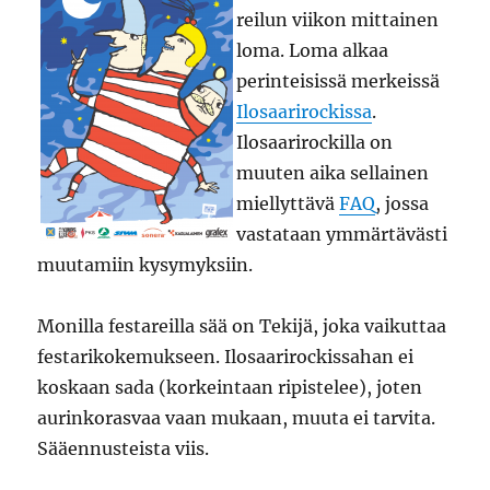
reilun viikon mittainen
loma. Loma alkaa
perinteisissä merkeissä
Ilosaarirockissa
.
Ilosaarirockilla on
muuten aika sellainen
miellyttävä
FAQ
, jossa
vastataan ymmärtävästi
muutamiin kysymyksiin.
Monilla festareilla sää on Tekijä, joka vaikuttaa
festarikokemukseen. Ilosaarirockissahan ei
koskaan sada (korkeintaan ripistelee), joten
aurinkorasvaa vaan mukaan, muuta ei tarvita.
Sääennusteista viis.