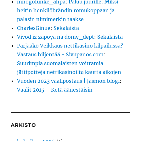
mnogofunkc_ahpa
:
Paluu juurille: Miksi
heitin henkilöbrändin romukoppaan ja
palasin nimimerkin taakse
CharlesGinue
:
Sekalaista
Vivod iz zapoya na domy_dept
:
Sekalaista
Pärjääkö Veikkaus nettikasino kilpailussa?
Vastaus hiljentää - Sivupanos.com
:
Suurimpia suomalaisten voittamia
jättipotteja nettikasinoilta kautta aikojen
Vuoden 2023 vaalipostaus | Jasmon blogi
:
Vaalit 2015 – Ketä äänestäisin
ARKISTO