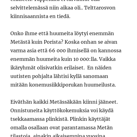
selvittelemässä niin aikaa oli.. Telttarosvon
kiinnisaannista en tiedä.
Onko ihme että huumeita löytyi enemmän
Metästä kuin Porista? Koska onhan se aivan
varma asia että 66 000 ihmisellä on kannossa
enemmän huumeita kuin 10 000:lla. Vaikka
ikäryhmät olisivatkin erilaiset. En näiden
uutisten pohjalta lähtisi kyllä sanomaan
mitään konemusiikkiporukan huumeilusta.
Eiväthän kaikki Metässäkään kiinni jääneet.
Onnistuneita käyttökokemuksia voi käydä
tsekkaamassa plinkistä. Plinkin käyttäjät
omalla osallaan ovat parantamassa Metän
tilastoja, ainakin aikaisempina vuosina