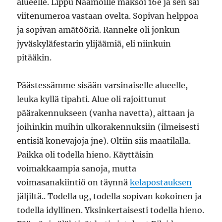
alueelle. Lippu Naamoille maksoi 16e ja sen sai
viitenumeroa vastaan ovelta. Sopivan helppoa
ja sopivan amätööriä. Ranneke oli jonkun
jyväskyläfestarin ylijäämiä, eli niinkuin
pitääkin.
Päästessämme sisään varsinaiselle alueelle,
leuka kyllä tipahti. Alue oli rajoittunut
päärakennukseen (vanha navetta), aittaan ja
joihinkin muihin ulkorakennuksiin (ilmeisesti
entisiä konevajoja jne). Oltiin siis maatilalla.
Paikka oli todella hieno. Käyttäisin
voimakkaampia sanoja, mutta
voimasanakiintiö on täynnä
kelapostauksen
jäljiltä.. Todella ug, todella sopivan kokoinen ja
todella idyllinen. Yksinkertaisesti todella hieno.