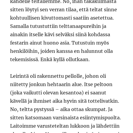
kahdelle teltallemme. No, ihan takakulmasta
sitten löytyi sen verran tilaa, että teltat sinne
kohtuullisen kivuttomasti saatiin asetettua.
Samalla tutustuttiin telttanaapureihin ja
ainakin itselle kävi selväksi siinä kohdassa
festarin ainut huono asia. Tutustuin myös
henkilöihin, joiden kanssa en halunnut olla
tekemisissä. Enkä kyllä ollutkaan.
Leirintä oli rakennettu pellolle, johon oli
niitetty jonkun hehtaarin alue. Itse peltoon
(joka vaikutti olevan kesantoa) ei saanut
kävellä ja ihmiset aika hyvin sitä tottelivatkin.
No, teltta pystyssä – aika ottaa skumpat. Ja
sitten katsomaan varsinaista esiintymispuolta.
Laitoimme varusteteltan lukkoon ja lähdettiin