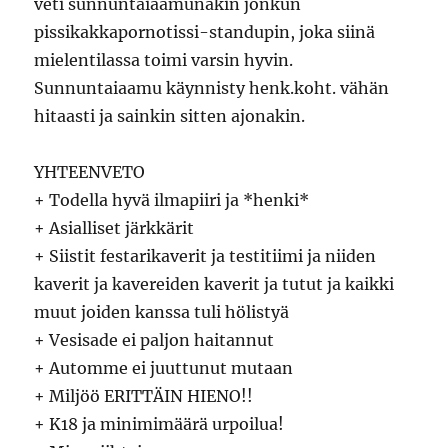
veti sunnuntaiaamunakin jonkun
pissikakkapornotissi-standupin, joka siinä
mielentilassa toimi varsin hyvin.
Sunnuntaiaamu käynnisty henk.koht. vähän
hitaasti ja sainkin sitten ajonakin.
YHTEENVETO
+ Todella hyvä ilmapiiri ja *henki*
+ Asialliset järkkärit
+ Siistit festarikaverit ja testitiimi ja niiden
kaverit ja kavereiden kaverit ja tutut ja kaikki
muut joiden kanssa tuli hölistyä
+ Vesisade ei paljon haitannut
+ Automme ei juuttunut mutaan
+ Miljöö ERITTÄIN HIENO!!
+ K18 ja minimimäärä urpoilua!