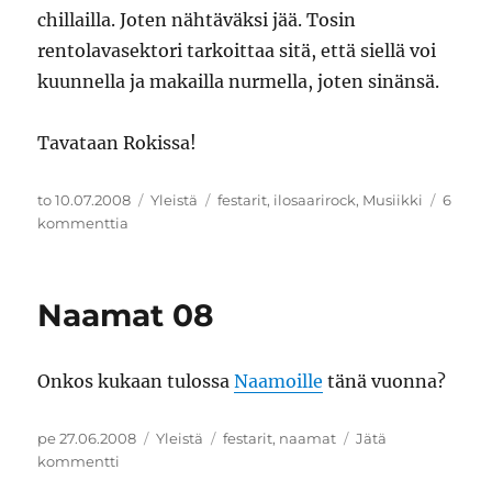
chillailla. Joten nähtäväksi jää. Tosin
rentolavasektori tarkoittaa sitä, että siellä voi
kuunnella ja makailla nurmella, joten sinänsä.
Tavataan Rokissa!
Julkaistu
Kategoriat
Avainsanat
to 10.07.2008
Yleistä
festarit
,
ilosaarirock
,
Musiikki
6
artikkeliin
kommenttia
Kohti
rokkia
08
Naamat 08
Onkos kukaan tulossa
Naamoille
tänä vuonna?
Julkaistu
Kategoriat
Avainsanat
pe 27.06.2008
Yleistä
festarit
,
naamat
Jätä
artikkeliin
kommentti
Naamat