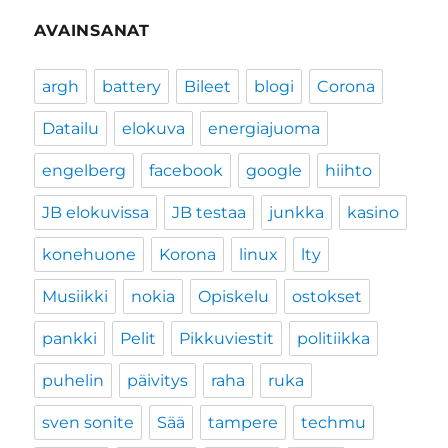
AVAINSANAT
argh
battery
Bileet
blogi
Corona
Datailu
elokuva
energiajuoma
engelberg
facebook
google
hiihto
JB elokuvissa
JB testaa
junkka
kasino
konehuone
Korona
linux
lty
Musiikki
nokia
Opiskelu
ostokset
pankki
Pelit
Pikkuviestit
politiikka
puhelin
päivitys
raha
ruka
sven sonite
Sää
tampere
techmu