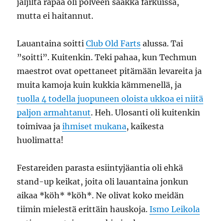
jäljiltä rapaa oli polveen saakka farkuissa,
mutta ei haitannut.
Lauantaina soitti
Club Old Farts
alussa. Tai
”soitti”. Kuitenkin. Teki pahaa, kun Techmun
maestrot ovat opettaneet pitämään levareita ja
muita kamoja kuin kukkia kämmenellä, ja
tuolla 4 todella juopuneen oloista ukkoa ei niitä
paljon armahtanut
. Heh. Ulosanti oli kuitenkin
toimivaa ja
ihmiset mukana
, kaikesta
huolimatta!
Festareiden parasta esiintyjäantia oli ehkä
stand-up keikat, joita oli lauantaina jonkun
aikaa *köh* *köh*. Ne olivat koko meidän
tiimin mielestä erittäin hauskoja.
Ismo Leikola