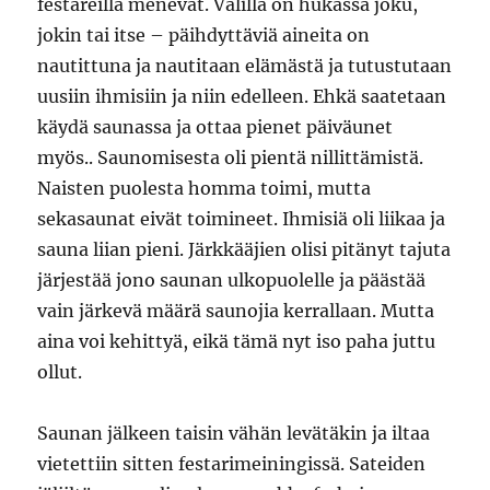
festareilla menevät. Välillä on hukassa joku,
jokin tai itse – päihdyttäviä aineita on
nautittuna ja nautitaan elämästä ja tutustutaan
uusiin ihmisiin ja niin edelleen. Ehkä saatetaan
käydä saunassa ja ottaa pienet päiväunet
myös.. Saunomisesta oli pientä nillittämistä.
Naisten puolesta homma toimi, mutta
sekasaunat eivät toimineet. Ihmisiä oli liikaa ja
sauna liian pieni. Järkkääjien olisi pitänyt tajuta
järjestää jono saunan ulkopuolelle ja päästää
vain järkevä määrä saunojia kerrallaan. Mutta
aina voi kehittyä, eikä tämä nyt iso paha juttu
ollut.
Saunan jälkeen taisin vähän levätäkin ja iltaa
vietettiin sitten festarimeiningissä. Sateiden