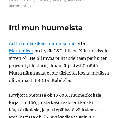
pe 25.07.2008
Yleistä
festarit
,
Musiikki
2
artikkeliin
kommenttia
Ilosaarirock
08
–
Irti mun huumeista
miten
meni?
Arttu tuolla aikaisemmin kehui
, että
Mettäbileet
on hyvät LSD-bileet. Niin ne vissiin
sitten oli. Ne oli myös puhtaudeltaan parhaiten
järjestetyt festarit, ilman järjestyshäiriöitä.
Mutta nämä asiat ei ole tärkeitä, koska metässä
oli varmasti LSD:tä! Kahdella.
Kävijöitä Metässä oli 10 000. Huumerikoksia
kirjattiin 100, joista käsittääkseni kaikki
käyttörikoksia, ja pari epäilystä välityksestä.
Pori Jazzissa oli 66 000 kävijää ja vain 22