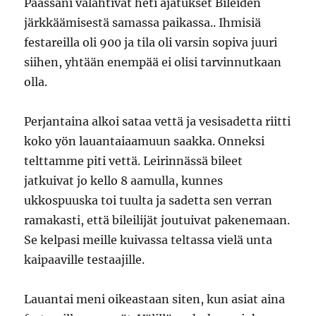
Päässäni välähtivät heti ajatukset Bileiden
järkkäämisestä samassa paikassa.. Ihmisiä
festareilla oli 900 ja tila oli varsin sopiva juuri
siihen, yhtään enempää ei olisi tarvinnutkaan
olla.
Perjantaina alkoi sataa vettä ja vesisadetta riitti
koko yön lauantaiaamuun saakka. Onneksi
telttamme piti vettä. Leirinnässä bileet
jatkuivat jo kello 8 aamulla, kunnes
ukkospuuska toi tuulta ja sadetta sen verran
ramakasti, että bileilijät joutuivat pakenemaan.
Se kelpasi meille kuivassa teltassa vielä unta
kaipaaville testaajille.
Lauantai meni oikeastaan siten, kun asiat aina