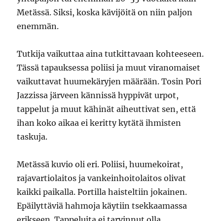
Metässä. Siksi, koska kävijöitä on niin paljon
enemmän.
Tutkija vaikuttaa aina tutkittavaan kohteeseen.
Tässä tapauksessa poliisi ja muut viranomaiset
vaikuttavat huumekäryjen määrään. Tosin Pori
Jazzissa järveen kännissä hyppivät urpot,
tappelut ja muut kähinät aiheuttivat sen, että
ihan koko aikaa ei keritty kytätä ihmisten
taskuja.
Metässä kuvio oli eri. Poliisi, huumekoirat,
rajavartiolaitos ja vankeinhoitolaitos olivat
kaikki paikalla. Portilla haisteltiin jokainen.
Epäilyttäviä hahmoja käytiin tsekkaamassa
erikseen. Tappeluita ei tarvinnut olla