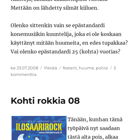
Mettään on lähdetty silmät kiiluen.
Olenko sittenkin vain se epästandardi
konemusiikin kuuntelija, joka ei ole koskaan
käyttänyt mitään huumeita, en edes tupakkaa?
Vai olenko epästandardi 25 (kohta) vuotias?
Julkaistu
Kategoriat
Avainsanat
ke 23.07.2008
Yleistä
festarit
,
huume
,
poliisi
5
artikkeliin
kommenttia
Irti
mun
huumeista
Kohti rokkia 08
Tänään, kunhan tämä
työpäivä nyt saadaan
tästä alta pois, alkaa