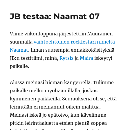
08
JB testaa: Naamat 07
Viime viikonloppuna järjestettiin Muuramen
suunnalla
vaihtoehtoinen rockfestari nimeltä
Naamat
. Ilman suurempia ennakkokäsityksiä
JB:n testitiimi, minä,
Rytsis
ja
Maira
iskeytyi
paikalle.
Alussa meinasi hieman kangerrella. Tulimme
paikalle melko myöhään illalla, joskus
kymmenen paikkeilla. Seurauksena oli se, että
leirintään ei meinannut oikein mahtua.
Meinasi iskeä jo epätoivo, kun kävelimme
pitkin leirintäaluetta etsien pientä soppea