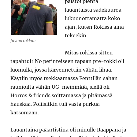
paistoi pientä
lauantaista sadekuuroa
lukuunottamatta koko
ajan, kuten Rokissa aina
tekeekin.
Jasmo rokkaa
Mitäs rokissa sitten
tapahtui? No perinteiseen tapaan pre-rokki oli
luomulla, jossa kärvennettiin vähän lihaa.
Käytiin myös tsekkaamassa Penttilän sahan
raunioilta vähän UG-meininkiä, siellä oli
Horros & friends soittamassa ja pitämässä
hauskaa. Poliisitkin tuli vasta purkua
katsomaan.
Lauantaina pääartistina oli minulle Raappana ja