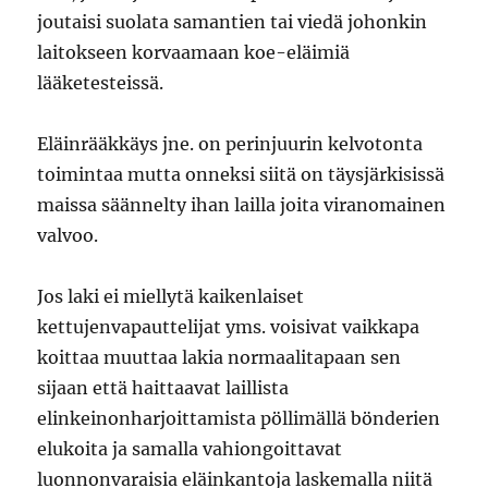
joutaisi suolata samantien tai viedä johonkin
laitokseen korvaamaan koe-eläimiä
lääketesteissä.
Eläinrääkkäys jne. on perinjuurin kelvotonta
toimintaa mutta onneksi siitä on täysjärkisissä
maissa säännelty ihan lailla joita viranomainen
valvoo.
Jos laki ei miellytä kaikenlaiset
kettujenvapauttelijat yms. voisivat vaikkapa
koittaa muuttaa lakia normaalitapaan sen
sijaan että haittaavat laillista
elinkeinonharjoittamista pöllimällä bönderien
elukoita ja samalla vahiongoittavat
luonnonvaraisia eläinkantoja laskemalla niitä