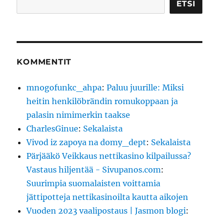
ETSI
KOMMENTIT
mnogofunkc_ahpa
:
Paluu juurille: Miksi
heitin henkilöbrändin romukoppaan ja
palasin nimimerkin taakse
CharlesGinue
:
Sekalaista
Vivod iz zapoya na domy_dept
:
Sekalaista
Pärjääkö Veikkaus nettikasino kilpailussa?
Vastaus hiljentää - Sivupanos.com
:
Suurimpia suomalaisten voittamia
jättipotteja nettikasinoilta kautta aikojen
Vuoden 2023 vaalipostaus | Jasmon blogi
: