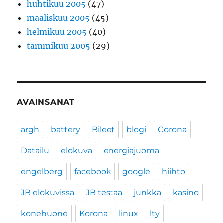
huhtikuu 2005
(47)
maaliskuu 2005
(45)
helmikuu 2005
(40)
tammikuu 2005
(29)
AVAINSANAT
argh
battery
Bileet
blogi
Corona
Datailu
elokuva
energiajuoma
engelberg
facebook
google
hiihto
JB elokuvissa
JB testaa
junkka
kasino
konehuone
Korona
linux
lty