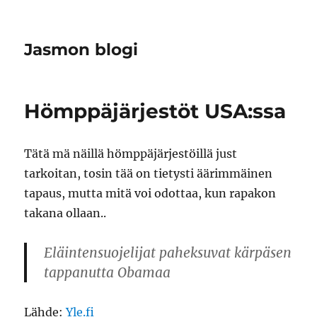
Jasmon blogi
Hömppäjärjestöt USA:ssa
Tätä mä näillä hömppäjärjestöillä just
tarkoitan, tosin tää on tietysti äärimmäinen
tapaus, mutta mitä voi odottaa, kun rapakon
takana ollaan..
Eläintensuojelijat paheksuvat kärpäsen
tappanutta Obamaa
Lähde:
Yle.fi