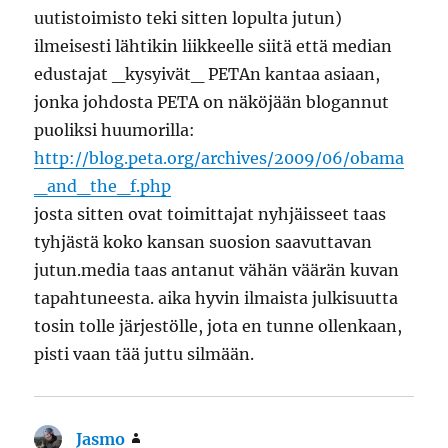
uutistoimisto teki sitten lopulta jutun)
ilmeisesti lähtikin liikkeelle siitä että median
edustajat _kysyivät_ PETAn kantaa asiaan,
jonka johdosta PETA on näköjään blogannut
puoliksi huumorilla:
http://blog.peta.org/archives/2009/06/obama
_and_the_f.php
josta sitten ovat toimittajat nyhjäisseet taas
tyhjästä koko kansan suosion saavuttavan
jutun.media taas antanut vähän väärän kuvan
tapahtuneesta. aika hyvin ilmaista julkisuutta
tosin tolle järjestölle, jota en tunne ollenkaan,
pisti vaan tää juttu silmään.
Jasmo
sanoo: