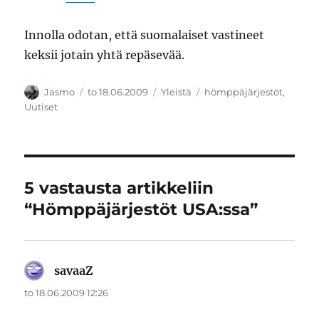
Innolla odotan, että suomalaiset vastineet
keksii jotain yhtä repäsevää.
Kirjoittaja
Julkaistu
Kategoriat
Avainsanat
Jasmo
to 18.06.2009
Yleistä
hömppäjärjestöt
,
Uutiset
5 vastausta artikkeliin
“Hömppäjärjestöt USA:ssa”
savaaZ
sanoo:
to 18.06.2009 12:26