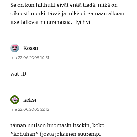
Se on kun hihhulit eivät enää tiedä, mikä on
oikeesti merkittävää ja mikä ei. Samaan aikaan
itse tallovat muurahaisia. Hyi hyi.
Kossu
sanoo:
ma 22.06.2009 10:31
wat :D
keksi
sanoo:
ma 22.06.2009 22:12
tämän uutisen huomasin itsekin, koko
”kohuhan” (josta jokainen suurempi