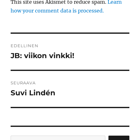
This site uses Akismet to reduce spam.
Learn
how your comment data is processed.
Artikkelien
EDELLINEN
selaus
JB: viikon vinkki!
Edellinen
artikkeli:
SEURAAVA
Suvi Lindén
Seuraava
artikkeli:
Etsi