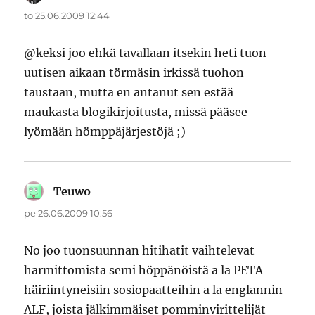
to 25.06.2009 12:44
@keksi joo ehkä tavallaan itsekin heti tuon
uutisen aikaan törmäsin irkissä tuohon
taustaan, mutta en antanut sen estää
maukasta blogikirjoitusta, missä pääsee
lyömään hömppäjärjestöjä ;)
Teuwo
sanoo:
pe 26.06.2009 10:56
No joo tuonsuunnan hitihatit vaihtelevat
harmittomista semi höppänöistä a la PETA
häiriintyneisiin sosiopaatteihin a la englannin
ALF, joista jälkimmäiset pomminvirittelijät