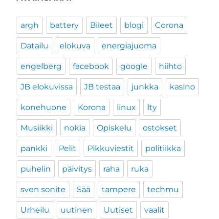
argh
battery
Bileet
blogi
Corona
Datailu
elokuva
energiajuoma
engelberg
facebook
google
hiihto
JB elokuvissa
JB testaa
junkka
kasino
konehuone
Korona
linux
lty
Musiikki
nokia
Opiskelu
ostokset
pankki
Pelit
Pikkuviestit
politiikka
puhelin
päivitys
raha
ruka
sven sonite
Sää
tampere
techmu
Urheilu
uutinen
Uutiset
vaalit