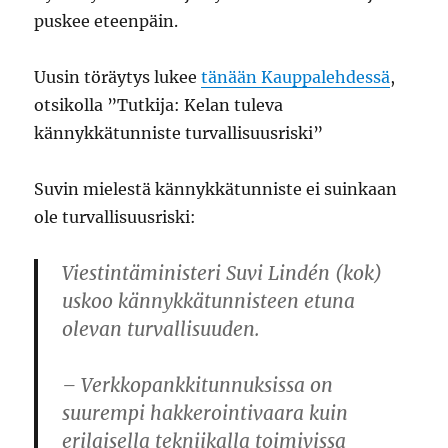
puskee eteenpäin.
Uusin töräytys lukee
tänään Kauppalehdessä
,
otsikolla ”Tutkija: Kelan tuleva
kännykkätunniste turvallisuusriski”
Suvin mielestä kännykkätunniste ei suinkaan
ole turvallisuusriski:
Viestintäministeri Suvi Lindén (kok)
uskoo kännykkätunnisteen etuna
olevan turvallisuuden.
– Verkkopankkitunnuksissa on
suurempi hakkerointivaara kuin
erilaisella tekniikalla toimivissa