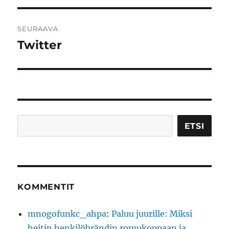
SEURAAVA
Twitter
Seuraava
artikkeli:
Etsi
ETSI
KOMMENTIT
mnogofunkc_ahpa
:
Paluu juurille: Miksi
heitin henkilöbrändin romukoppaan ja