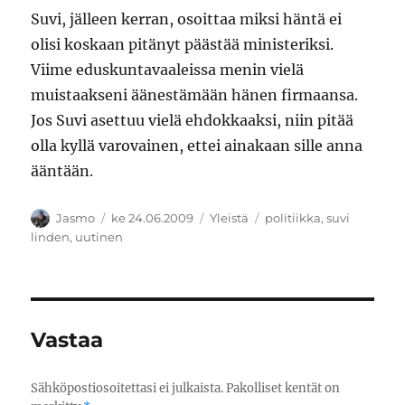
Suvi, jälleen kerran, osoittaa miksi häntä ei
olisi koskaan pitänyt päästää ministeriksi.
Viime eduskuntavaaleissa menin vielä
muistaakseni äänestämään hänen firmaansa.
Jos Suvi asettuu vielä ehdokkaaksi, niin pitää
olla kyllä varovainen, ettei ainakaan sille anna
ääntään.
Kirjoittaja
Julkaistu
Kategoriat
Avainsanat
Jasmo
ke 24.06.2009
Yleistä
politiikka
,
suvi
linden
,
uutinen
Vastaa
Sähköpostiosoitettasi ei julkaista.
Pakolliset kentät on