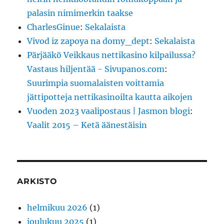
palasin nimimerkin taakse
CharlesGinue
:
Sekalaista
Vivod iz zapoya na domy_dept
:
Sekalaista
Pärjääkö Veikkaus nettikasino kilpailussa?
Vastaus hiljentää - Sivupanos.com
:
Suurimpia suomalaisten voittamia
jättipotteja nettikasinoilta kautta aikojen
Vuoden 2023 vaalipostaus | Jasmon blogi
:
Vaalit 2015 – Ketä äänestäisin
ARKISTO
helmikuu 2026
(1)
joulukuu 2025
(1)