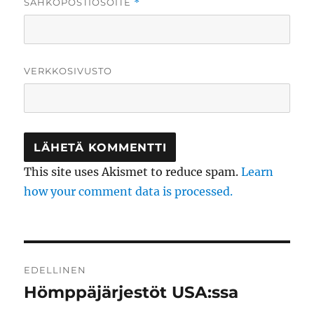
SÄHKÖPOSTIOSOITE
*
VERKKOSIVUSTO
This site uses Akismet to reduce spam.
Learn
how your comment data is processed.
Artikkelien
EDELLINEN
selaus
Hömppäjärjestöt USA:ssa
Edellinen
artikkeli: