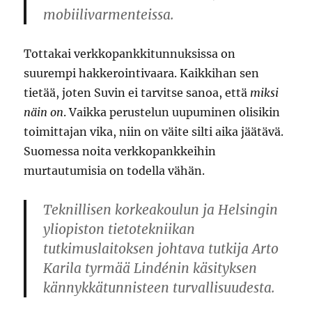
mobiilivarmenteissa.
Tottakai verkkopankkitunnuksissa on
suurempi hakkerointivaara. Kaikkihan sen
tietää, joten Suvin ei tarvitse sanoa, että
miksi
näin on
. Vaikka perustelun uupuminen olisikin
toimittajan vika, niin on väite silti aika jäätävä.
Suomessa noita verkkopankkeihin
murtautumisia on todella vähän.
Teknillisen korkeakoulun ja Helsingin
yliopiston tietotekniikan
tutkimuslaitoksen johtava tutkija Arto
Karila tyrmää Lindénin käsityksen
kännykkätunnisteen turvallisuudesta.