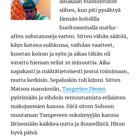
ainakaan huonontunut
siihen, kun piti pysähtyä
Jämsän kohdilla
huoltoasemalla matka-
affen substansseja varten. Sitten vähän säätöä,
käyn kotona suihkussa, vaihdan vaatteet,
kusetan koiran ja syön ja aikaa tähän oli
varattu hieman reilut 10 minuuttia. Aika
napakasti ja määrätietoisesti joutui toimimaan,
mutta kerkisin. Sepaluskin tuli kiinni. Sitten
Matson mansioniin,
Tangerine Dream
pyörimään ja vihdoin rentoutumista erilaisten
makujuomien kanssa. Siitä sitten Sohoon
muutaman Tampereen suksimyyjän kanssa
lätisemään kaikkea uutta ja ihmeellistä. Hiton
hyvä päivä.