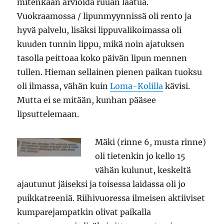
mitenkään arvioida ruuan laatua.
Vuokraamossa / lipunmyynnissä oli rento ja
hyvä palvelu, lisäksi lippuvalikoimassa oli
kuuden tunnin lippu, mikä noin ajatuksen
tasolla peittoaa koko päivän lipun mennen
tullen. Hieman sellainen pienen paikan tuoksu
oli ilmassa, vähän kuin
Loma-Kolilla
kävisi.
Mutta ei se mitään, kunhan pääsee
lipsuttelemaan.
Mäki (rinne 6, musta rinne)
oli tietenkin jo kello 15
vähän kulunut, keskeltä
ajautunut jäiseksi ja toisessa laidassa oli jo
puikkatreeniä. Riihivuoressa ilmeisen aktiiviset
kumparejampatkin olivat paikalla