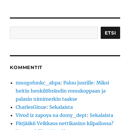
JB
testaa:
Riihivuori
1.12.2007
Etsi
ETSI
KOMMENTIT
mnogofunkc_ahpa
:
Paluu juurille: Miksi
heitin henkilöbrändin romukoppaan ja
palasin nimimerkin taakse
CharlesGinue
:
Sekalaista
Vivod iz zapoya na domy_dept
:
Sekalaista
Pärjääkö Veikkaus nettikasino kilpailussa?