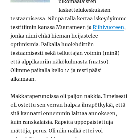
ulkomaalaisten
laskettelukeskuksien
testaamisessa. Niinpä tällä kertaa iskeydyimme
testitiimin kanssa Muurameen ja
Riihivuoreen
,
jonka nimi ehkä hieman heijastelee
optimismia. Paikalla huolehdittiin
testaamisesti sekä telluttajan voimin (minä)
että alppikauriin näkökulmasta (matso).
Olimme paikalla kello 14 ja testi pääsi
alkamaan.
Makkaraperunoissa oli paljon nakkia. Ilmeisesti
oli ostettu sen verran halpaa ihrapötkylää, että
sitä kannatti ennemmin laittaa annokseen,
kuin ranskalaisia. Rapeita uppopaistettuja
mättöjä, perus. Oli niin nälkä ettei voi