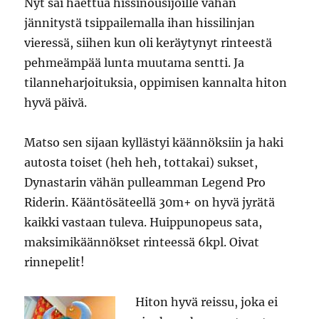
Nyt sai haettua hissinousijoille vähän
jännitystä tsippailemalla ihan hissilinjan
vieressä, siihen kun oli keräytynyt rinteestä
pehmeämpää lunta muutama sentti. Ja
tilanneharjoituksia, oppimisen kannalta hiton
hyvä päivä.
Matso sen sijaan kyllästyi käännöksiin ja haki
autosta toiset (heh heh, tottakai) sukset,
Dynastarin vähän pulleamman Legend Pro
Riderin. Kääntösäteellä 30m+ on hyvä jyrätä
kaikki vastaan tuleva. Huippunopeus sata,
maksimikäännökset rinteessä 6kpl. Oivat
rinnepelit!
Hiton hyvä reissu, joka ei