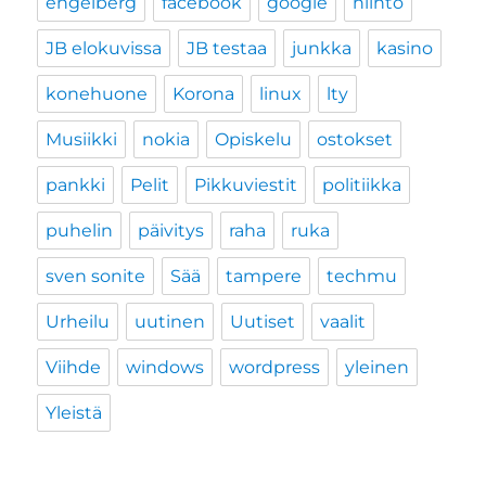
engelberg
facebook
google
hiihto
JB elokuvissa
JB testaa
junkka
kasino
konehuone
Korona
linux
lty
Musiikki
nokia
Opiskelu
ostokset
pankki
Pelit
Pikkuviestit
politiikka
puhelin
päivitys
raha
ruka
sven sonite
Sää
tampere
techmu
Urheilu
uutinen
Uutiset
vaalit
Viihde
windows
wordpress
yleinen
Yleistä