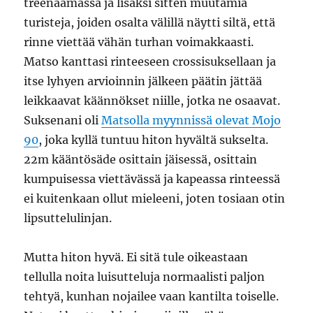
treenaamassa ja lisäksi sitten muutamia
turisteja, joiden osalta välillä näytti siltä, että
rinne viettää vähän turhan voimakkaasti.
Matso kanttasi rinteeseen crossisuksellaan ja
itse lyhyen arvioinnin jälkeen päätin jättää
leikkaavat käännökset niille, jotka ne osaavat.
Suksenani oli
Matsolla myynnissä olevat Mojo
90
, joka kyllä tuntuu hiton hyvältä sukselta.
22m kääntösäde osittain jäisessä, osittain
kumpuisessa viettävässä ja kapeassa rinteessä
ei kuitenkaan ollut mieleeni, joten tosiaan otin
lipsuttelulinjan.
Mutta hiton hyvä. Ei sitä tule oikeastaan
tellulla noita luisutteluja normaalisti paljon
tehtyä, kunhan nojailee vaan kantilta toiselle.