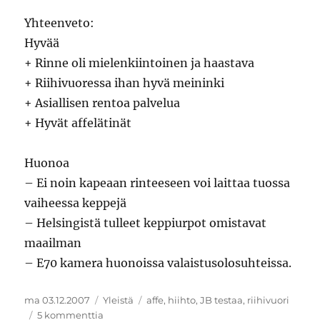
Yhteenveto:
Hyvää
+ Rinne oli mielenkiintoinen ja haastava
+ Riihivuoressa ihan hyvä meininki
+ Asiallisen rentoa palvelua
+ Hyvät affelätinät
Huonoa
– Ei noin kapeaan rinteeseen voi laittaa tuossa
vaiheessa keppejä
– Helsingistä tulleet keppiurpot omistavat
maailman
– E70 kamera huonoissa valaistusolosuhteissa.
Julkaistu
Kategoriat
Avainsanat
ma 03.12.2007
Yleistä
affe
,
hiihto
,
JB testaa
,
riihivuori
artikkeliin
5 kommenttia