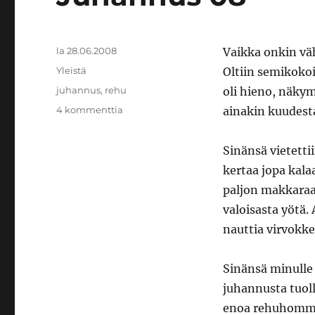
Julkaistu
la 28.06.2008
Vaikka onkin väh
Kategoriat
Yleistä
Oltiin semikokoi
Avainsanat
juhannus
,
rehu
oli hieno, näkym
artikkeliin
4 kommenttia
ainakin kuudesta
Juhannus
08
Sinänsä vietetti
kertaa jopa kala
paljon makkaraa 
valoisasta yötä.
nauttia virvokke
Sinänsä minulle
juhannusta tuoll
enoa rehuhommiss