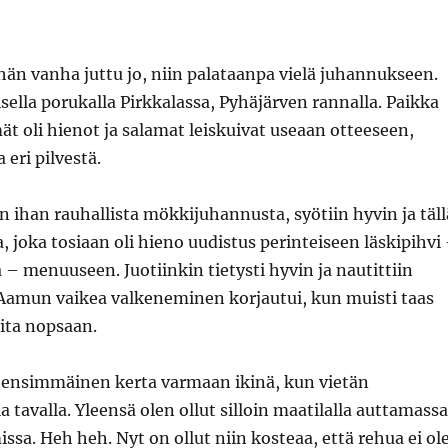
än vanha juttu jo, niin palataanpa vielä juhannukseen.
sella porukalla Pirkkalassa, Pyhäjärven rannalla. Paikka
ät oli hienot ja salamat leiskuivat useaan otteeseen,
 eri pilvestä.
in ihan rauhallista mökkijuhannusta, syötiin hyvin ja täll
a, joka tosiaan oli hieno uudistus perinteiseen läskipihvi
– menuuseen. Juotiinkin tietysti hyvin ja nautittiin
 Aamun vaikea valkeneminen korjautui, kun muisti taas
ita nopsaan.
 ensimmäinen kerta varmaan ikinä, kun vietän
a tavalla. Yleensä olen ollut silloin maatilalla auttamassa
a. Heh heh. Nyt on ollut niin kosteaa, että rehua ei ol