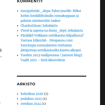
KOMMENTIT
mnogofunkc_ahpa
:
Paluu juurille: Miksi
heitin henkilöbrändin romukoppaan ja
palasin nimimerkin taakse
CharlesGinue
:
Sekalaista
Vivod iz zapoya na domy_dept
:
Sekalaista
Pärjääkö Veikkaus nettikasino kilpailussa?
Vastaus hiljentää - Sivupanos.com
:
Suurimpia suomalaisten voittamia
ä
jättipotteja nettikasinoilta kautta aikojen
Vuoden 2023 vaalipostaus | Jasmon blogi
:
 –
Vaalit 2015 – Ketä äänestäisin
ARKISTO
helmikuu 2026
(1)
joulukuu 2025
(1)
e
syyskuu 2024
(1)