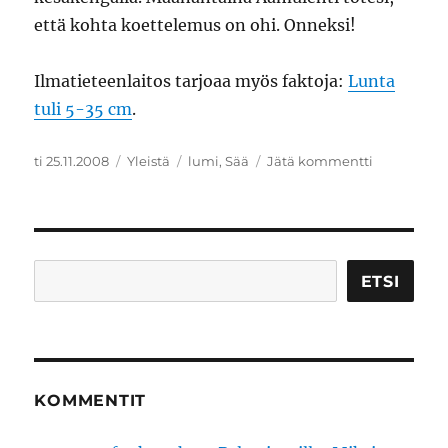
että kohta koettelemus on ohi. Onneksi!
Ilmatieteenlaitos tarjoaa myös faktoja:
Lunta
tuli 5-35 cm
.
Julkaistu
Kategoriat
Avainsanat
artikkeliin
ti 25.11.2008
Yleistä
lumi
,
Sää
Jätä kommentti
Valtava
lumimyrsk
Etsi
ETSI
KOMMENTIT