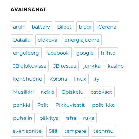
AVAINSANAT
argh
battery
Bileet
blogi
Corona
Datailu
elokuva
energiajuoma
engelberg
facebook
google
hiihto
JB elokuvissa
JB testaa
junkka
kasino
konehuone
Korona
linux
lty
Musiikki
nokia
Opiskelu
ostokset
pankki
Pelit
Pikkuviestit
politiikka
puhelin
päivitys
raha
ruka
sven sonite
Sää
tampere
techmu