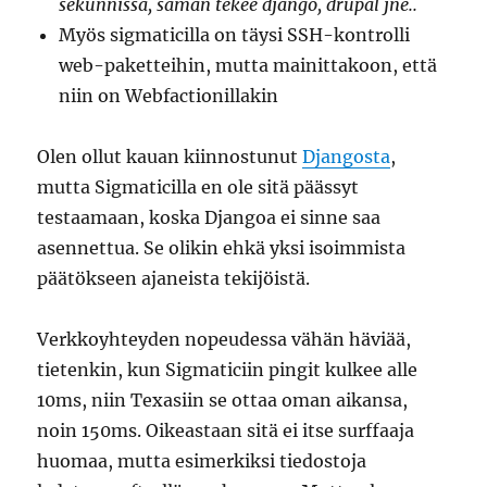
sekunnissa, saman tekee django, drupal jne..
Myös sigmaticilla on täysi SSH-kontrolli
web-paketteihin, mutta mainittakoon, että
niin on Webfactionillakin
Olen ollut kauan kiinnostunut
Djangosta
,
mutta Sigmaticilla en ole sitä päässyt
testaamaan, koska Djangoa ei sinne saa
asennettua. Se olikin ehkä yksi isoimmista
päätökseen ajaneista tekijöistä.
Verkkoyhteyden nopeudessa vähän häviää,
tietenkin, kun Sigmaticiin pingit kulkee alle
10ms, niin Texasiin se ottaa oman aikansa,
noin 150ms. Oikeastaan sitä ei itse surffaaja
huomaa, mutta esimerkiksi tiedostoja