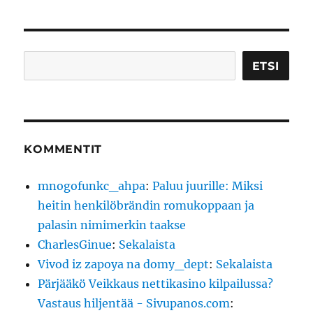
Etsi
ETSI
KOMMENTIT
mnogofunkc_ahpa
:
Paluu juurille: Miksi
heitin henkilöbrändin romukoppaan ja
palasin nimimerkin taakse
CharlesGinue
:
Sekalaista
Vivod iz zapoya na domy_dept
:
Sekalaista
Pärjääkö Veikkaus nettikasino kilpailussa?
Vastaus hiljentää - Sivupanos.com
: