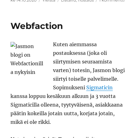
ke 14.10.2020
Yleistä
Datailu
,
hostaus
1 kommentti
Hyvä
ja
jousta
Webfaction
hostin
palvel
Kuten aiemmassa
postauksessa (joka oli
siirtymisen seuraamista
varten) totesin, Jasmon blogi
siirtyi toiselle palvelimelle.
Sopimukseni
Sigmaticin
kanssa loppuu kesäkuun alkuun ja 3 vuotta
Sigmaticilla olleena, tyytyväisenä, asiakkaana
päätin kokeilla jotain uutta, korjata jotain,
mikä ei ole rikki.