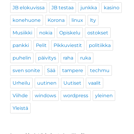
JB elokuvissa
JB testaa
junkka
kasino
konehuone
Korona
linux
lty
Musiikki
nokia
Opiskelu
ostokset
pankki
Pelit
Pikkuviestit
politiikka
puhelin
päivitys
raha
ruka
sven sonite
Sää
tampere
techmu
Urheilu
uutinen
Uutiset
vaalit
Viihde
windows
wordpress
yleinen
Yleistä