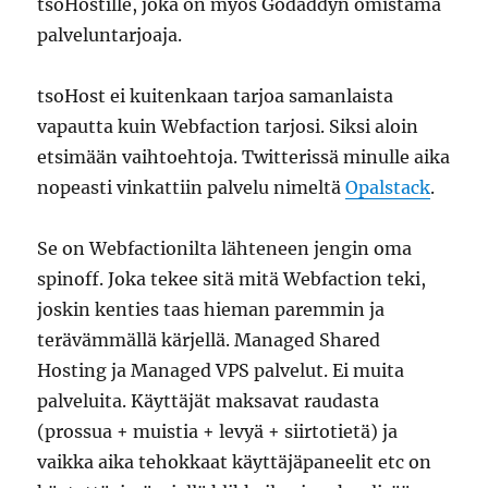
tsoHostille, joka on myös Godaddyn omistama
palveluntarjoaja.
tsoHost ei kuitenkaan tarjoa samanlaista
vapautta kuin Webfaction tarjosi. Siksi aloin
etsimään vaihtoehtoja. Twitterissä minulle aika
nopeasti vinkattiin palvelu nimeltä
Opalstack
.
Se on Webfactionilta lähteneen jengin oma
spinoff. Joka tekee sitä mitä Webfaction teki,
joskin kenties taas hieman paremmin ja
terävämmällä kärjellä. Managed Shared
Hosting ja Managed VPS palvelut. Ei muita
palveluita. Käyttäjät maksavat raudasta
(prossua + muistia + levyä + siirtotietä) ja
vaikka aika tehokkaat käyttäjäpaneelit etc on