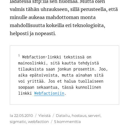
ladatessa sftp:llä sen huomaa. Mutta olen
valmis tähän uhraukseen, sillä perusteella, että
minulle aukeaa mahdottoman monta
mahdollisuutta kokeilla eri teknologioita,
helposti ja nopeasti.
1
 Webfaction-linkki tekstissä on 
mainoslinkki, sitä kautta tehdyistä 
tilauksista saan jonkun prosentin. Joo, 
aika epätoivoista, mutta ainahan sitä 
voi yrittää. Jos et halua tuollaiseen 
soopaan sekaantua, tässä kunnollinen 
linkki 
Webfactioniin
.
Julkaistu
Kategoriat
Avainsanat
la 22.05.2010
Yleistä
Datailu
,
hostaus
,
serveri
,
artikkeliin
sigmatic
,
webfaction
5 kommenttia
Webfaction