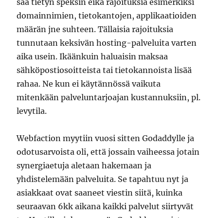
saa tietyn speksin eikä rajoituksia esimerkiksi
domainnimien, tietokantojen, applikaatioiden
määrän jne suhteen. Tällaisia rajoituksia
tunnutaan keksivän hosting-palveluita varten
aika usein. Ikäänkuin haluaisin maksaa
sähköpostiosoitteista tai tietokannoista lisää
rahaa. Ne kun ei käytännössä vaikuta
mitenkään palveluntarjoajan kustannuksiin, pl.
levytila.
Webfaction myytiin vuosi sitten Godaddylle ja
odotusarvoista oli, että jossain vaiheessa jotain
synergiaetuja aletaan hakemaan ja
yhdistelemään palveluita. Se tapahtuu nyt ja
asiakkaat ovat saaneet viestin siitä, kuinka
seuraavan 6kk aikana kaikki palvelut siirtyvät