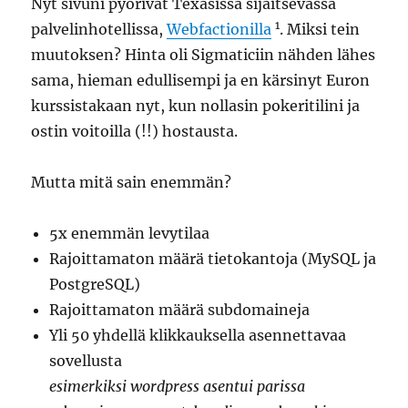
Nyt sivuni pyörivät Texasissa sijaitsevassa
1
palvelinhotellissa,
Webfactionilla
. Miksi tein
muutoksen? Hinta oli Sigmaticiin nähden lähes
sama, hieman edullisempi ja en kärsinyt Euron
kurssistakaan nyt, kun nollasin pokeritilini ja
ostin voitoilla (!!) hostausta.
Mutta mitä sain enemmän?
5x enemmän levytilaa
Rajoittamaton määrä tietokantoja (MySQL ja
PostgreSQL)
Rajoittamaton määrä subdomaineja
Yli 50 yhdellä klikkauksella asennettavaa
sovellusta
esimerkiksi wordpress asentui parissa