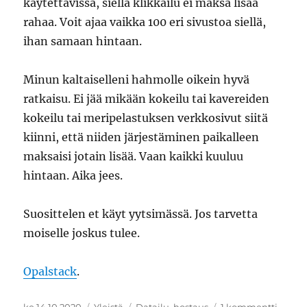
käytettävissä, siellä klikkailu ei maksa lisää
rahaa. Voit ajaa vaikka 100 eri sivustoa siellä,
ihan samaan hintaan.
Minun kaltaiselleni hahmolle oikein hyvä
ratkaisu. Ei jää mikään kokeilu tai kavereiden
kokeilu tai meripelastuksen verkkosivut siitä
kiinni, että niiden järjestäminen paikalleen
maksaisi jotain lisää. Vaan kaikki kuuluu
hintaan. Aika jees.
Suosittelen et käyt yytsimässä. Jos tarvetta
moiselle joskus tulee.
Opalstack
.
Julkaistu
Kategoriat
Avainsanat
artikke