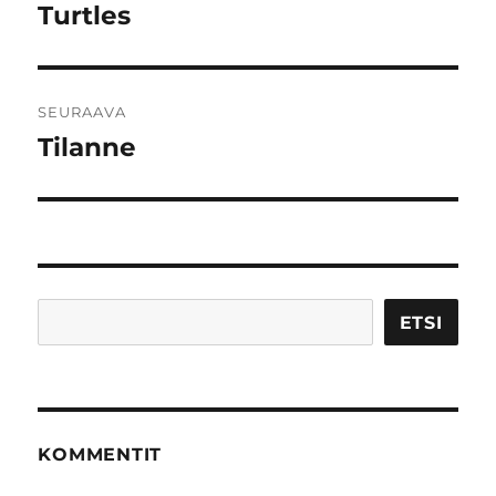
selaus
Turtles
Edellinen
artikkeli:
SEURAAVA
Tilanne
Seuraava
artikkeli:
Etsi
ETSI
KOMMENTIT