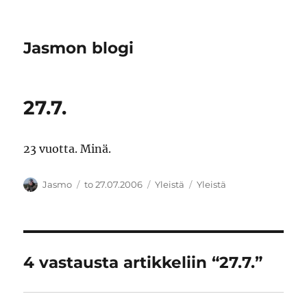
Jasmon blogi
27.7.
23 vuotta. Minä.
Kirjoittaja
Julkaistu
Kategoriat
Avainsanat
Jasmo
to 27.07.2006
Yleistä
Yleistä
4 vastausta artikkeliin “27.7.”