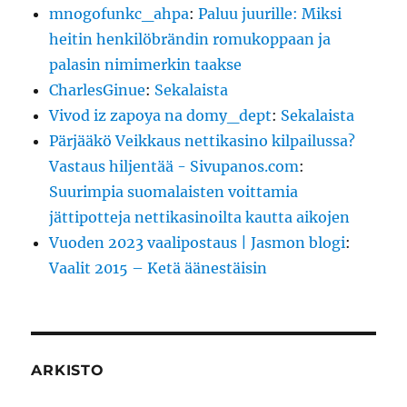
mnogofunkc_ahpa
:
Paluu juurille: Miksi
heitin henkilöbrändin romukoppaan ja
palasin nimimerkin taakse
CharlesGinue
:
Sekalaista
Vivod iz zapoya na domy_dept
:
Sekalaista
Pärjääkö Veikkaus nettikasino kilpailussa?
Vastaus hiljentää - Sivupanos.com
:
Suurimpia suomalaisten voittamia
jättipotteja nettikasinoilta kautta aikojen
Vuoden 2023 vaalipostaus | Jasmon blogi
:
Vaalit 2015 – Ketä äänestäisin
ARKISTO