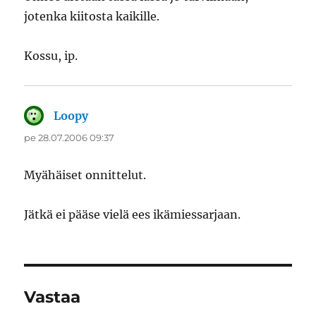
jotenka kiitosta kaikille.
Kossu, ip.
Loopy
sanoo:
pe 28.07.2006 09:37
Myähäiset onnittelut.
Jätkä ei pääse vielä ees ikämiessarjaan.
Vastaa