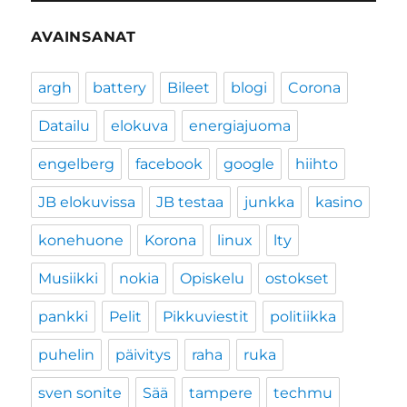
AVAINSANAT
argh
battery
Bileet
blogi
Corona
Datailu
elokuva
energiajuoma
engelberg
facebook
google
hiihto
JB elokuvissa
JB testaa
junkka
kasino
konehuone
Korona
linux
lty
Musiikki
nokia
Opiskelu
ostokset
pankki
Pelit
Pikkuviestit
politiikka
puhelin
päivitys
raha
ruka
sven sonite
Sää
tampere
techmu