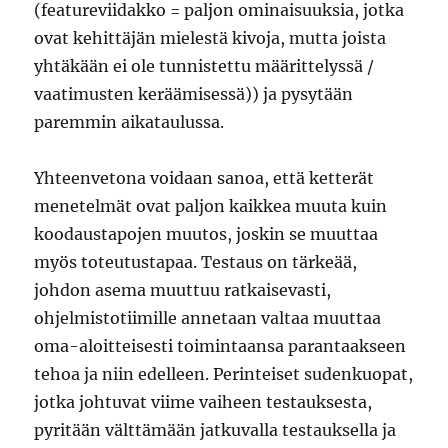
(featureviidakko = paljon ominaisuuksia, jotka
ovat kehittäjän mielestä kivoja, mutta joista
yhtäkään ei ole tunnistettu määrittelyssä /
vaatimusten keräämisessä)) ja pysytään
paremmin aikataulussa.
Yhteenvetona voidaan sanoa, että ketterät
menetelmät ovat paljon kaikkea muuta kuin
koodaustapojen muutos, joskin se muuttaa
myös toteutustapaa. Testaus on tärkeää,
johdon asema muuttuu ratkaisevasti,
ohjelmistotiimille annetaan valtaa muuttaa
oma-aloitteisesti toimintaansa parantaakseen
tehoa ja niin edelleen. Perinteiset sudenkuopat,
jotka johtuvat viime vaiheen testauksesta,
pyritään välttämään jatkuvalla testauksella ja