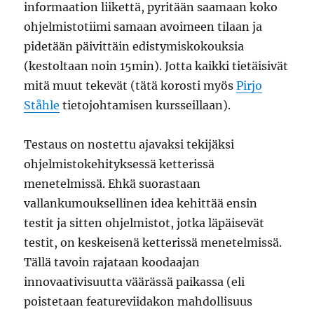
informaation liikettä, pyritään saamaan koko
ohjelmistotiimi samaan avoimeen tilaan ja
pidetään päivittäin edistymiskokouksia
(kestoltaan noin 15min). Jotta kaikki tietäisivät
mitä muut tekevät (tätä korosti myös
Pirjo
Ståhle
tietojohtamisen kursseillaan).
Testaus on nostettu ajavaksi tekijäksi
ohjelmistokehityksessä ketterissä
menetelmissä. Ehkä suorastaan
vallankumouksellinen idea kehittää ensin
testit ja sitten ohjelmistot, jotka läpäisevät
testit, on keskeisenä ketterissä menetelmissä.
Tällä tavoin rajataan koodaajan
innovaativisuutta väärässä paikassa (eli
poistetaan featureviidakon mahdollisuus