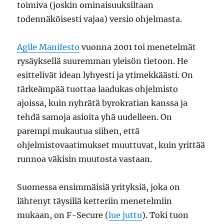
toimiva (joskin ominaisuuksiltaan
todennäköisesti vajaa) versio ohjelmasta.
Agile Manifesto
vuonna 2001 toi menetelmät
rysäyksellä suuremman yleisön tietoon. He
esittelivät idean lyhyesti ja ytimekkäästi. On
tärkeämpää tuottaa laadukas ohjelmisto
ajoissa, kuin nyhrätä byrokratian kanssa ja
tehdä samoja asioita yhä uudelleen. On
parempi mukautua siihen, että
ohjelmistovaatimukset muuttuvat, kuin yrittää
runnoa väkisin muutosta vastaan.
Suomessa ensimmäisiä yrityksiä, joka on
lähtenyt täysillä ketteriin menetelmiin
mukaan, on F-Secure (
lue juttu
). Toki tuon