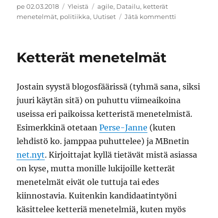
Julkaistu
Kategoriat
Avainsanat
pe 02.03.2018
Yleistä
agile
,
Datailu
,
ketterät
artikkeliin
menetelmät
,
politiikka
,
Uutiset
Jätä kommentti
Politiikan
kinkkiset
ongelmat
Ketterät menetelmät
Jostain syystä blogosfäärissä (tyhmä sana, siksi
juuri käytän sitä) on puhuttu viimeaikoina
useissa eri paikoissa ketteristä menetelmistä.
Esimerkkinä otetaan
Perse-Janne
(kuten
lehdistö ko. jamppaa puhuttelee) ja MBnetin
net.nyt
. Kirjoittajat kyllä tietävät mistä asiassa
on kyse, mutta monille lukijoille ketterät
menetelmät eivät ole tuttuja tai edes
kiinnostavia. Kuitenkin kandidaatintyöni
käsittelee ketteriä menetelmiä, kuten myös