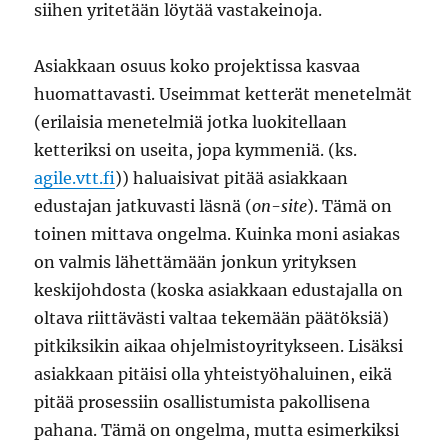
siihen yritetään löytää vastakeinoja.
Asiakkaan osuus koko projektissa kasvaa
huomattavasti. Useimmat ketterät menetelmät
(erilaisia menetelmiä jotka luokitellaan
ketteriksi on useita, jopa kymmeniä. (ks.
agile.vtt.fi
)) haluaisivat pitää asiakkaan
edustajan jatkuvasti läsnä (
on-site
). Tämä on
toinen mittava ongelma. Kuinka moni asiakas
on valmis lähettämään jonkun yrityksen
keskijohdosta (koska asiakkaan edustajalla on
oltava riittävästi valtaa tekemään päätöksiä)
pitkiksikin aikaa ohjelmistoyritykseen. Lisäksi
asiakkaan pitäisi olla yhteistyöhaluinen, eikä
pitää prosessiin osallistumista pakollisena
pahana. Tämä on ongelma, mutta esimerkiksi