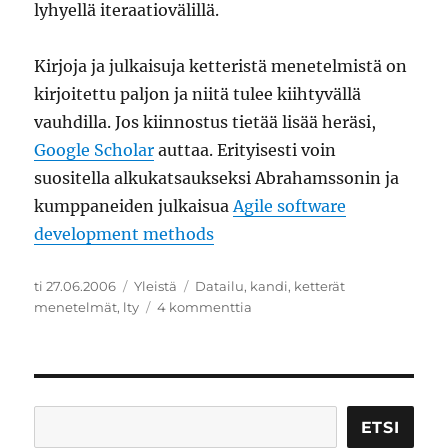
lyhyellä iteraatiovälillä.
Kirjoja ja julkaisuja ketteristä menetelmistä on
kirjoitettu paljon ja niitä tulee kiihtyvällä
vauhdilla. Jos kiinnostus tietää lisää heräsi,
Google Scholar
auttaa. Erityisesti voin
suositella alkukatsaukseksi Abrahamssonin ja
kumppaneiden julkaisua
Agile software
development methods
Julkaistu
Kategoriat
Avainsanat
ti 27.06.2006
Yleistä
Datailu
,
kandi
,
ketterät
artikkeliin
menetelmät
,
lty
4 kommenttia
Ketterät
menetelmät
Etsi
ETSI