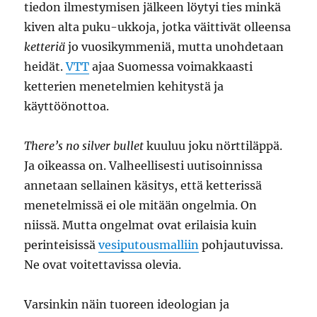
tiedon ilmestymisen jälkeen löytyi ties minkä
kiven alta puku-ukkoja, jotka väittivät olleensa
ketteriä
jo vuosikymmeniä, mutta unohdetaan
heidät.
VTT
ajaa Suomessa voimakkaasti
ketterien menetelmien kehitystä ja
käyttöönottoa.
There’s no silver bullet
kuuluu joku nörttiläppä.
Ja oikeassa on. Valheellisesti uutisoinnissa
annetaan sellainen käsitys, että ketterissä
menetelmissä ei ole mitään ongelmia. On
niissä. Mutta ongelmat ovat erilaisia kuin
perinteisissä
vesiputousmalliin
pohjautuvissa.
Ne ovat voitettavissa olevia.
Varsinkin näin tuoreen ideologian ja