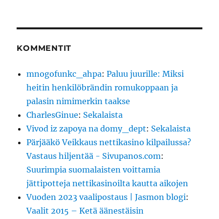
KOMMENTIT
mnogofunkc_ahpa
:
Paluu juurille: Miksi
heitin henkilöbrändin romukoppaan ja
palasin nimimerkin taakse
CharlesGinue
:
Sekalaista
Vivod iz zapoya na domy_dept
:
Sekalaista
Pärjääkö Veikkaus nettikasino kilpailussa?
Vastaus hiljentää - Sivupanos.com
:
Suurimpia suomalaisten voittamia
jättipotteja nettikasinoilta kautta aikojen
Vuoden 2023 vaalipostaus | Jasmon blogi
:
Vaalit 2015 – Ketä äänestäisin