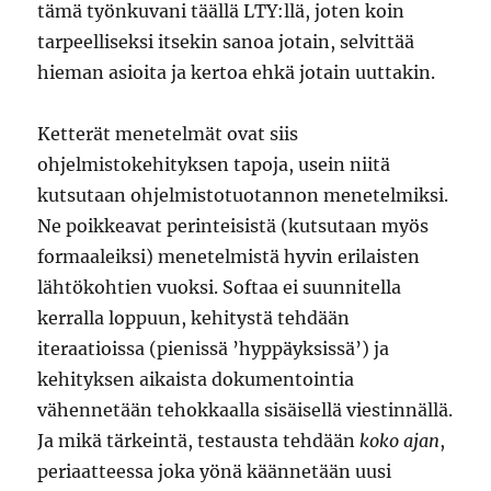
tämä työnkuvani täällä LTY:llä, joten koin
tarpeelliseksi itsekin sanoa jotain, selvittää
hieman asioita ja kertoa ehkä jotain uuttakin.
Ketterät menetelmät ovat siis
ohjelmistokehityksen tapoja, usein niitä
kutsutaan ohjelmistotuotannon menetelmiksi.
Ne poikkeavat perinteisistä (kutsutaan myös
formaaleiksi) menetelmistä hyvin erilaisten
lähtökohtien vuoksi. Softaa ei suunnitella
kerralla loppuun, kehitystä tehdään
iteraatioissa (pienissä ’hyppäyksissä’) ja
kehityksen aikaista dokumentointia
vähennetään tehokkaalla sisäisellä viestinnällä.
Ja mikä tärkeintä, testausta tehdään
koko ajan
,
periaatteessa joka yönä käännetään uusi