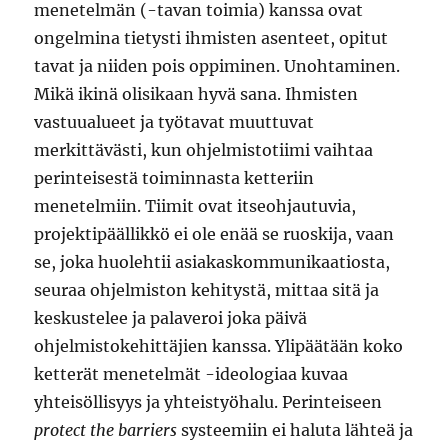
menetelmän (-tavan toimia) kanssa ovat
ongelmina tietysti ihmisten asenteet, opitut
tavat ja niiden pois oppiminen. Unohtaminen.
Mikä ikinä olisikaan hyvä sana. Ihmisten
vastuualueet ja työtavat muuttuvat
merkittävästi, kun ohjelmistotiimi vaihtaa
perinteisestä toiminnasta ketteriin
menetelmiin. Tiimit ovat itseohjautuvia,
projektipäällikkö ei ole enää se ruoskija, vaan
se, joka huolehtii asiakaskommunikaatiosta,
seuraa ohjelmiston kehitystä, mittaa sitä ja
keskustelee ja palaveroi joka päivä
ohjelmistokehittäjien kanssa. Ylipäätään koko
ketterät menetelmät -ideologiaa kuvaa
yhteisöllisyys ja yhteistyöhalu. Perinteiseen
protect the barriers
systeemiin ei haluta lähteä ja