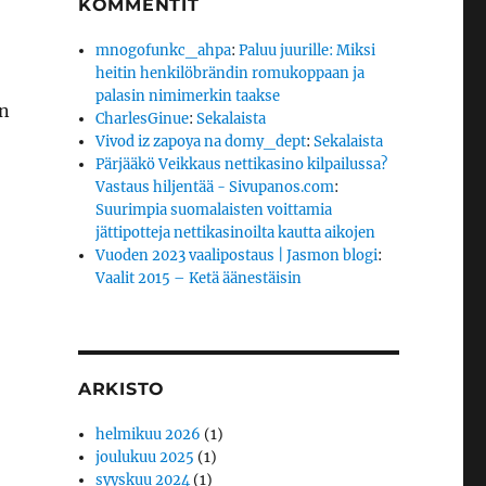
KOMMENTIT
mnogofunkc_ahpa
:
Paluu juurille: Miksi
heitin henkilöbrändin romukoppaan ja
palasin nimimerkin taakse
in
CharlesGinue
:
Sekalaista
Vivod iz zapoya na domy_dept
:
Sekalaista
Pärjääkö Veikkaus nettikasino kilpailussa?
Vastaus hiljentää - Sivupanos.com
:
Suurimpia suomalaisten voittamia
jättipotteja nettikasinoilta kautta aikojen
Vuoden 2023 vaalipostaus | Jasmon blogi
:
Vaalit 2015 – Ketä äänestäisin
ARKISTO
helmikuu 2026
(1)
joulukuu 2025
(1)
syyskuu 2024
(1)