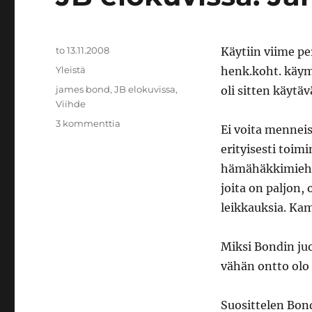
Julkaistu
to 13.11.2008
Käytiin viime pe
Kategoriat
Yleistä
henk.koht. käymä
Avainsanat
james bond
,
JB elokuvissa
,
oli sitten käytäv
Viihde
artikkeliin
3 kommenttia
Ei voita mennei
JB
erityisesti toim
elokuvissa:
James
hämähäkkimiehen
Bond
joita on paljon, 
leikkauksia. Kam
Miksi Bondin juo
vähän ontto olo 
Suosittelen Bond