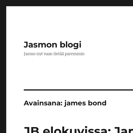
Jasmon blogi
Jasmo nyt vaan tietää paremmin
Avainsana:
james bond
JB elokuvissa: J