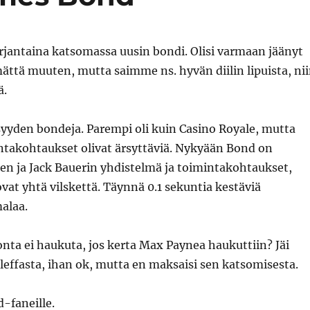
rjantaina katsomassa uusin bondi. Olisi varmaan jäänyt
ttä muuten, mutta saimme ns. hyvän diilin lipuista, ni
ä.
syyden bondeja. Parempi oli kuin Casino Royale, mutta
intakohtaukset olivat ärsyttäviä. Nykyään Bond on
 ja Jack Bauerin yhdistelmä ja toimintakohtaukset,
ovat yhtä vilskettä. Täynnä 0.1 sekuntia kestäviä
alaa.
nta ei haukuta, jos kerta Max Paynea haukuttiin? Jäi
leffasta, ihan ok, mutta en maksaisi sen katsomisesta.
-faneille.