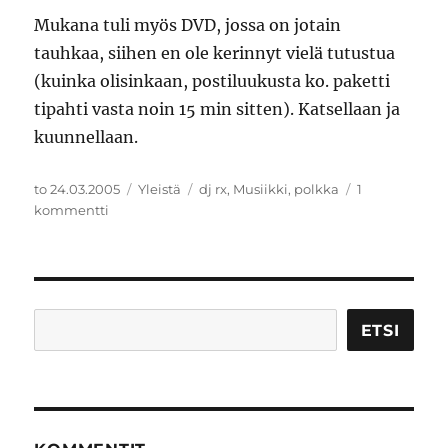
Mukana tuli myös DVD, jossa on jotain
tauhkaa, siihen en ole kerinnyt vielä tutustua
(kuinka olisinkaan, postiluukusta ko. paketti
tipahti vasta noin 15 min sitten). Katsellaan ja
kuunnellaan.
Julkaistu
Kategoriat
Avainsanat
to 24.03.2005
Yleistä
dj rx
,
Musiikki
,
polkka
1
artikkeliin
kommentti
Codex
4
Etsi
ETSI