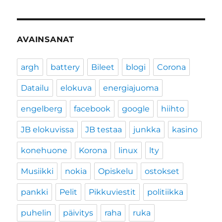
AVAINSANAT
argh
battery
Bileet
blogi
Corona
Datailu
elokuva
energiajuoma
engelberg
facebook
google
hiihto
JB elokuvissa
JB testaa
junkka
kasino
konehuone
Korona
linux
lty
Musiikki
nokia
Opiskelu
ostokset
pankki
Pelit
Pikkuviestit
politiikka
puhelin
päivitys
raha
ruka