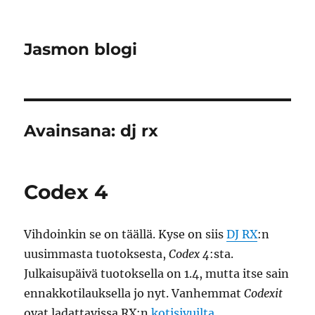
Jasmon blogi
Avainsana:
dj rx
Codex 4
Vihdoinkin se on täällä. Kyse on siis
DJ RX
:n
uusimmasta tuotoksesta,
Codex 4
:sta.
Julkaisupäivä tuotoksella on 1.4, mutta itse sain
ennakkotilauksella jo nyt. Vanhemmat
Codexit
ovat ladattavissa RX:n
kotisivuilta
.