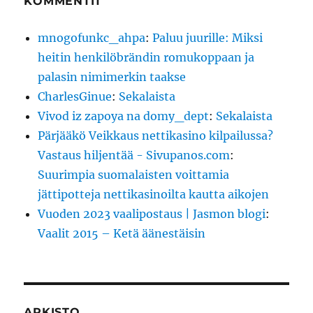
KOMMENTIT
mnogofunkc_ahpa
:
Paluu juurille: Miksi
heitin henkilöbrändin romukoppaan ja
palasin nimimerkin taakse
CharlesGinue
:
Sekalaista
Vivod iz zapoya na domy_dept
:
Sekalaista
Pärjääkö Veikkaus nettikasino kilpailussa?
Vastaus hiljentää - Sivupanos.com
:
Suurimpia suomalaisten voittamia
jättipotteja nettikasinoilta kautta aikojen
Vuoden 2023 vaalipostaus | Jasmon blogi
:
Vaalit 2015 – Ketä äänestäisin
ARKISTO