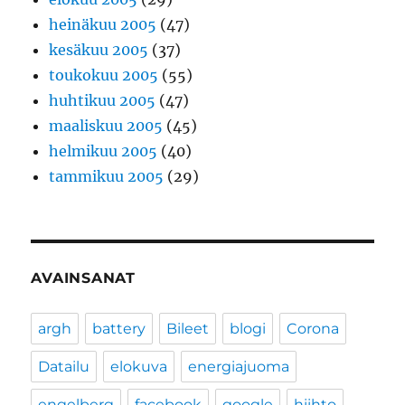
heinäkuu 2005
(47)
kesäkuu 2005
(37)
toukokuu 2005
(55)
huhtikuu 2005
(47)
maaliskuu 2005
(45)
helmikuu 2005
(40)
tammikuu 2005
(29)
AVAINSANAT
argh
battery
Bileet
blogi
Corona
Datailu
elokuva
energiajuoma
engelberg
facebook
google
hiihto