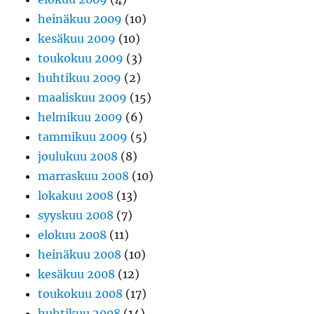
heinäkuu 2009
(10)
kesäkuu 2009
(10)
toukokuu 2009
(3)
huhtikuu 2009
(2)
maaliskuu 2009
(15)
helmikuu 2009
(6)
tammikuu 2009
(5)
joulukuu 2008
(8)
marraskuu 2008
(10)
lokakuu 2008
(13)
syyskuu 2008
(7)
elokuu 2008
(11)
heinäkuu 2008
(10)
kesäkuu 2008
(12)
toukokuu 2008
(17)
huhtikuu 2008
(14)