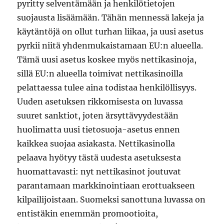
pyritty selventämään ja henkilötietojen
suojausta lisäämään. Tähän mennessä lakeja ja
käytäntöjä on ollut turhan liikaa, ja uusi asetus
pyrkii niitä yhdenmukaistamaan EU:n alueella.
Tämä uusi asetus koskee myös nettikasinoja,
sillä EU:n alueella toimivat nettikasinoilla
pelattaessa tulee aina todistaa henkilöllisyys.
Uuden asetuksen rikkomisesta on luvassa
suuret sanktiot, joten ärsyttävyydestään
huolimatta uusi tietosuoja-asetus ennen
kaikkea suojaa asiakasta. Nettikasinolla
pelaava hyötyy tästä uudesta asetuksesta
huomattavasti: nyt nettikasinot joutuvat
parantamaan markkinointiaan erottuakseen
kilpailijoistaan. Suomeksi sanottuna luvassa on
entistäkin enemmän promootioita,