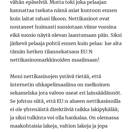
vähän epäselviä. Mutta toki joka pelaajan
kannattaa tsekata nämä asiat kuntoon ennen
kuin laitat rahasi likoon. Nettikasinot ovat
nostaneet huimasti suosiotaan viime vuosina
eikä suosio näytä olevan laantumaan päin. Siksi
järkevä pelaaja pohtii ennen kuin pelaa: lue alta
tämän hetken tilannekatsaus EU:N
nettikasinomarkkinoiden maailmaan!
Moni nettikasinojen ystävä tietää, että
internetin uhkapelimaailma on melkoinen
sekamelska jota valvoo useat eri lainsäädännöt.
Se johtuu siitä, että EU:n alueen nettikasinoilla
ei ole yhtenäistä direktiiviä taikka lakipykälää;
ja siksi tulkinta voi olla hankalaa. On olemassa
maakohtaisia ​​lakeja, valtion lakeja ja jopa