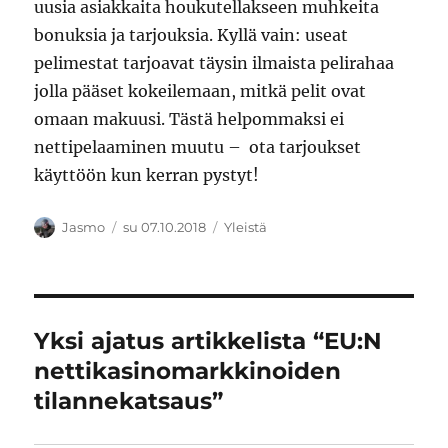
uusia asiakkaita houkutellakseen muhkeita
bonuksia ja tarjouksia. Kyllä vain: useat
pelimestat tarjoavat täysin ilmaista pelirahaa
jolla pääset kokeilemaan, mitkä pelit ovat
omaan makuusi. Tästä helpommaksi ei
nettipelaaminen muutu – ota tarjoukset
käyttöön kun kerran pystyt!
Kirjoittaja
Julkaistu
Kategoriat
Jasmo
su 07.10.2018
Yleistä
Yksi ajatus artikkelista “EU:N
nettikasinomarkkinoiden
tilannekatsaus”