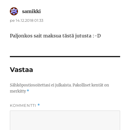
samikki
sanoo:
pe 14.12.2018 01:33
Paljonkos sait maksua tästä jutusta :-D
Vastaa
Sähköpostiosoitettasi ei julkaista.
Pakolliset kentät on
merkitty
*
KOMMENTTI
*