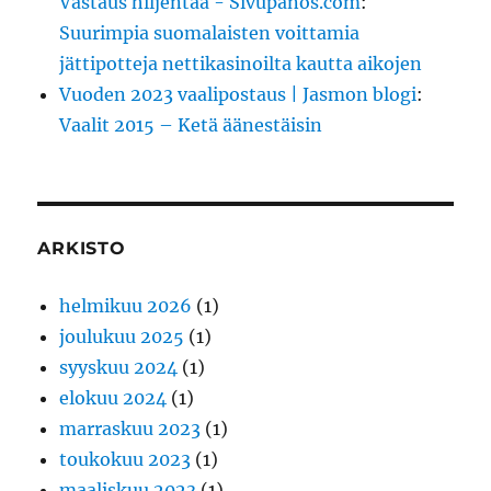
Vastaus hiljentää - Sivupanos.com
:
Suurimpia suomalaisten voittamia
jättipotteja nettikasinoilta kautta aikojen
Vuoden 2023 vaalipostaus | Jasmon blogi
:
Vaalit 2015 – Ketä äänestäisin
ARKISTO
helmikuu 2026
(1)
joulukuu 2025
(1)
syyskuu 2024
(1)
elokuu 2024
(1)
marraskuu 2023
(1)
toukokuu 2023
(1)
maaliskuu 2023
(1)