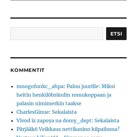
Etsi
ETSI
KOMMENTIT
mnogofunkc_ahpa
:
Paluu juurille: Miksi
heitin henkilöbrändin romukoppaan ja
palasin nimimerkin taakse
CharlesGinue
:
Sekalaista
Vivod iz zapoya na domy_dept
:
Sekalaista
Pärjääkö Veikkaus nettikasino kilpailussa?