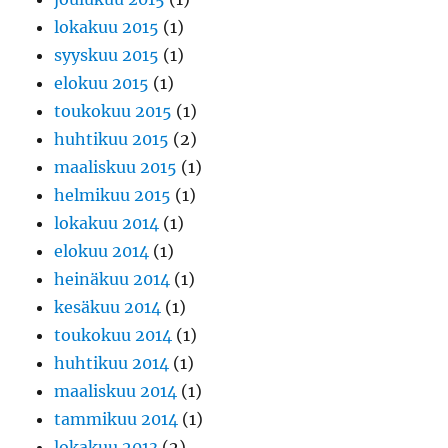
lokakuu 2015
(1)
syyskuu 2015
(1)
elokuu 2015
(1)
toukokuu 2015
(1)
huhtikuu 2015
(2)
maaliskuu 2015
(1)
helmikuu 2015
(1)
lokakuu 2014
(1)
elokuu 2014
(1)
heinäkuu 2014
(1)
kesäkuu 2014
(1)
toukokuu 2014
(1)
huhtikuu 2014
(1)
maaliskuu 2014
(1)
tammikuu 2014
(1)
lokakuu 2013
(2)