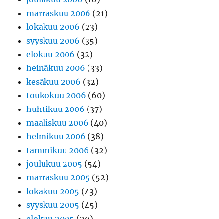
marraskuu 2006
(21)
lokakuu 2006
(23)
syyskuu 2006
(35)
elokuu 2006
(32)
heinäkuu 2006
(33)
kesäkuu 2006
(32)
toukokuu 2006
(60)
huhtikuu 2006
(37)
maaliskuu 2006
(40)
helmikuu 2006
(38)
tammikuu 2006
(32)
joulukuu 2005
(54)
marraskuu 2005
(52)
lokakuu 2005
(43)
syyskuu 2005
(45)
elokuu 2005
(29)