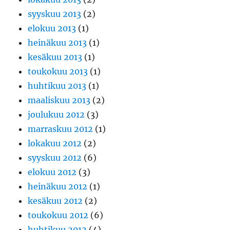
syyskuu 2013
(2)
elokuu 2013
(1)
heinäkuu 2013
(1)
kesäkuu 2013
(1)
toukokuu 2013
(1)
huhtikuu 2013
(1)
maaliskuu 2013
(2)
joulukuu 2012
(3)
marraskuu 2012
(1)
lokakuu 2012
(2)
syyskuu 2012
(6)
elokuu 2012
(3)
heinäkuu 2012
(1)
kesäkuu 2012
(2)
toukokuu 2012
(6)
huhtikuu 2012
(4)