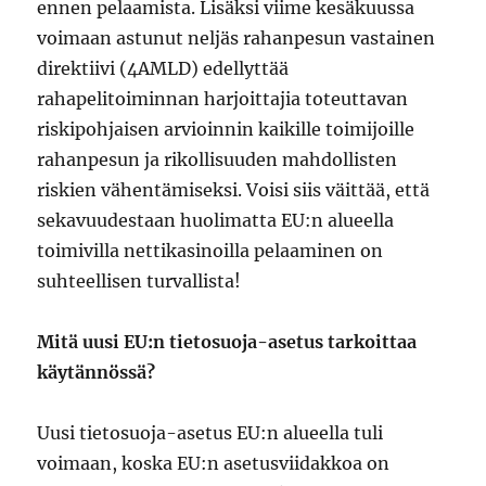
ennen pelaamista. Lisäksi viime kesäkuussa
voimaan astunut neljäs rahanpesun vastainen
direktiivi (4AMLD) edellyttää
rahapelitoiminnan harjoittajia toteuttavan
riskipohjaisen arvioinnin kaikille toimijoille
rahanpesun ja rikollisuuden mahdollisten
riskien vähentämiseksi. Voisi siis väittää, että
sekavuudestaan huolimatta EU:n alueella
toimivilla nettikasinoilla pelaaminen on
suhteellisen turvallista!
Mitä uusi EU:n tietosuoja-asetus tarkoittaa
käytännössä?
Uusi tietosuoja-asetus EU:n alueella tuli
voimaan, koska EU:n asetusviidakkoa on