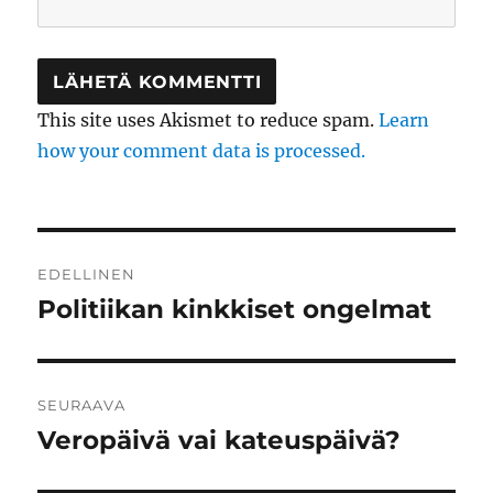
This site uses Akismet to reduce spam.
Learn
how your comment data is processed.
Artikkelien
EDELLINEN
selaus
Politiikan kinkkiset ongelmat
Edellinen
artikkeli:
SEURAAVA
Veropäivä vai kateuspäivä?
Seuraava
artikkeli: