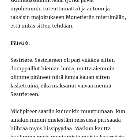
skinnaussuunnittelua (jotka jäivät
myöhemmin toteuttamatta) ja autoon ja
takaisin majoitukseen Monetieriin miettimään,
että mitäs sitten tehdään.
Päivä 6.
Sestriere. Sestriereen oli pari viikkoa sitten
dumppaillut hieman lunta, mutta aiemmin
olimme pitäneet niitä lumia kauan sitten
laskettuina, eikä maksanut vaivaa mennä
Sestriereen.
Mielipiteet saatiin kuitenkin muuttumaan, kun
ainakin minun mielestäni reissussa piti saada
hiihtää myös hissipyydaa. Markun kautta