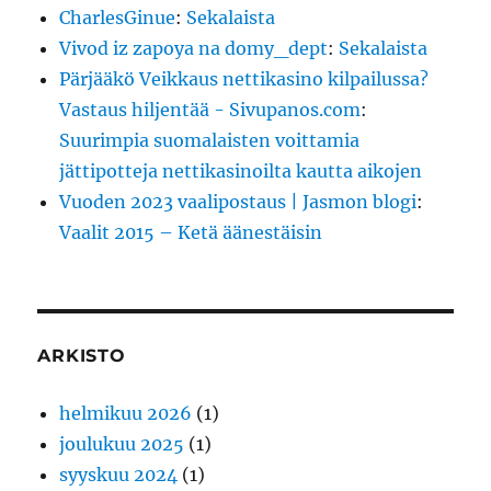
CharlesGinue
:
Sekalaista
Vivod iz zapoya na domy_dept
:
Sekalaista
Pärjääkö Veikkaus nettikasino kilpailussa?
Vastaus hiljentää - Sivupanos.com
:
Suurimpia suomalaisten voittamia
jättipotteja nettikasinoilta kautta aikojen
Vuoden 2023 vaalipostaus | Jasmon blogi
:
Vaalit 2015 – Ketä äänestäisin
ARKISTO
helmikuu 2026
(1)
joulukuu 2025
(1)
syyskuu 2024
(1)