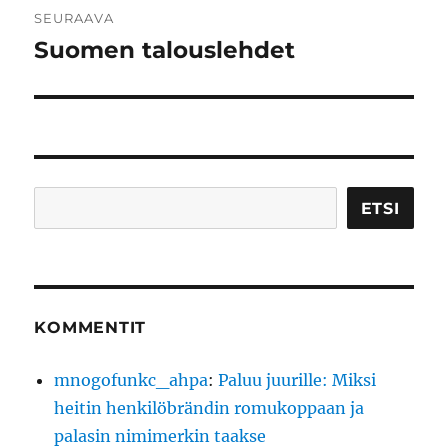
SEURAAVA
Suomen talouslehdet
Seuraava
artikkeli:
Etsi
ETSI
KOMMENTIT
mnogofunkc_ahpa
:
Paluu juurille: Miksi
heitin henkilöbrändin romukoppaan ja
palasin nimimerkin taakse