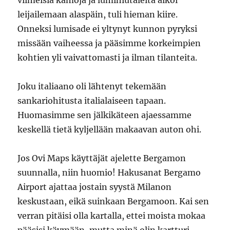
viimeisiä kamoja ja lumihiutaleita alkoi
leijailemaan alaspäin, tuli hieman kiire.
Onneksi lumisade ei yltynyt kunnon pyryksi
missään vaiheessa ja pääsimme korkeimpien
kohtien yli vaivattomasti ja ilman tilanteita.
Joku italiaano oli lähtenyt tekemään
sankariohitusta italialaiseen tapaan.
Huomasimme sen jälkikäteen ajaessamme
keskellä tietä kyljellään makaavan auton ohi.
Jos Ovi Maps käyttäjät ajelette Bergamon
suunnalla, niin huomio! Hakusanat Bergamo
Airport ajattaa jostain syystä Milanon
keskustaan, eikä suinkaan Bergamoon. Kai sen
verran pitäisi olla kartalla, ettei moista mokaa