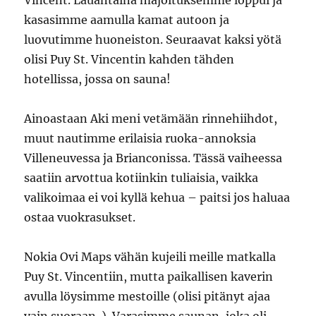
Vincent. Lauantaina majoituksemme loppui ja
kasasimme aamulla kamat autoon ja
luovutimme huoneiston. Seuraavat kaksi yötä
olisi Puy St. Vincentin kahden tähden
hotellissa, jossa on sauna!
Ainoastaan Aki meni vetämään rinnehiihdot,
muut nautimme erilaisia ruoka-annoksia
Villeneuvessa ja Brianconissa. Tässä vaiheessa
saatiin arvottua kotiinkin tuliaisia, vaikka
valikoimaa ei voi kyllä kehua – paitsi jos haluaa
ostaa vuokrasukset.
Nokia Ovi Maps vähän kujeili meille matkalla
Puy St. Vincentiin, mutta paikallisen kaverin
avulla löysimme mestoille (olisi pitänyt ajaa