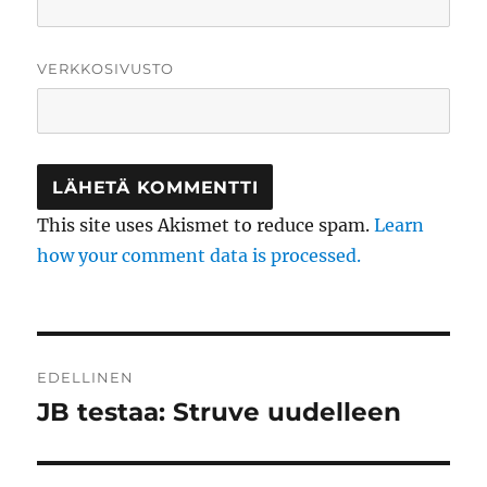
VERKKOSIVUSTO
This site uses Akismet to reduce spam.
Learn
how your comment data is processed.
Artikkelien
EDELLINEN
selaus
JB testaa: Struve uudelleen
Edellinen
artikkeli: