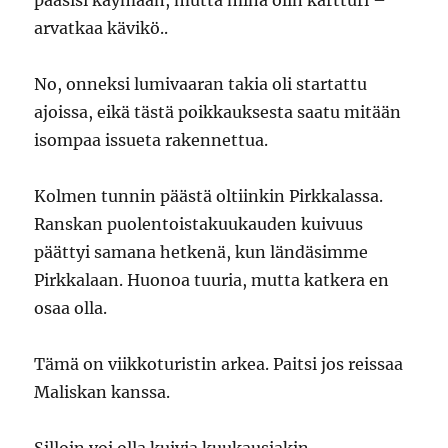
pääsisi käymään, mutta minä olin kartturi –
arvatkaa kävikö..
No, onneksi lumivaaran takia oli startattu
ajoissa, eikä tästä poikkauksesta saatu mitään
isompaa issueta rakennettua.
Kolmen tunnin päästä oltiinkin Pirkkalassa.
Ranskan puolentoistakuukauden kuivuus
päättyi samana hetkenä, kun ländäsimme
Pirkkalaan. Huonoa tuuria, mutta katkera en
osaa olla.
Tämä on viikkoturistin arkea. Paitsi jos reissaa
Maliskan kanssa.