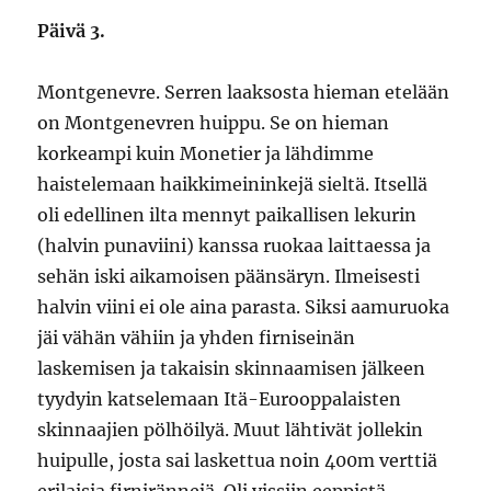
Päivä 3.
Montgenevre. Serren laaksosta hieman etelään
on Montgenevren huippu. Se on hieman
korkeampi kuin Monetier ja lähdimme
haistelemaan haikkimeininkejä sieltä. Itsellä
oli edellinen ilta mennyt paikallisen lekurin
(halvin punaviini) kanssa ruokaa laittaessa ja
sehän iski aikamoisen päänsäryn. Ilmeisesti
halvin viini ei ole aina parasta. Siksi aamuruoka
jäi vähän vähiin ja yhden firniseinän
laskemisen ja takaisin skinnaamisen jälkeen
tyydyin katselemaan Itä-Eurooppalaisten
skinnaajien pölhöilyä. Muut lähtivät jollekin
huipulle, josta sai laskettua noin 400m verttiä