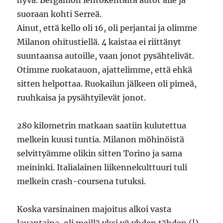
hyvä. Bergamon lentokentältä autot alle ja
suoraan kohti Serreä.
Ainut, että kello oli 16, oli perjantai ja olimme
Milanon ohitustiellä. 4 kaistaa ei riittänyt
suuntaansa autoille, vaan jonot pysähtelivät.
Otimme ruokatauon, ajattelimme, että ehkä
sitten helpottaa. Ruokailun jälkeen oli pimeä,
ruuhkaisa ja pysähtyilevät jonot.
280 kilometrin matkaan saatiin kulutettua
melkein kuusi tuntia. Milanon möhinöistä
selvittyämme olikin sitten Torino ja sama
meininki. Italialainen liikennekulttuuri tuli
melkein crash-coursena tutuksi.
Koska varsinainen majoitus alkoi vasta