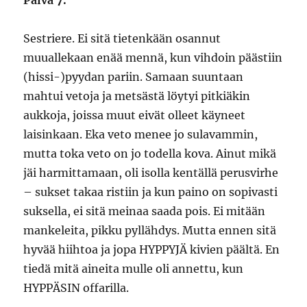
Päivä 7.
Sestriere. Ei sitä tietenkään osannut
muuallekaan enää mennä, kun vihdoin päästiin
(hissi-)pyydan pariin. Samaan suuntaan
mahtui vetoja ja metsästä löytyi pitkiäkin
aukkoja, joissa muut eivät olleet käyneet
laisinkaan. Eka veto menee jo sulavammin,
mutta toka veto on jo todella kova. Ainut mikä
jäi harmittamaan, oli isolla kentällä perusvirhe
– sukset takaa ristiin ja kun paino on sopivasti
suksella, ei sitä meinaa saada pois. Ei mitään
mankeleita, pikku pyllähdys. Mutta ennen sitä
hyvää hiihtoa ja jopa HYPPYJÄ kivien päältä. En
tiedä mitä aineita mulle oli annettu, kun
HYPPÄSIN offarilla.