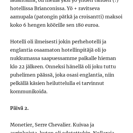
lauantaina, oli meillä yksi yö yhden tähden (!)
hotellissa Brianconissa. Yö + ravitseva
aamupala (patongin pätkä ja croisantti) maksoi
koko 6 hengen köörille sen 180 euroa.
Hotelli oli ilmeisesti jokin perhehotelli ja
englantia osaamaton hotellinpitäjä oli jo
nukkumassa saapuessamme paikalle hieman
klo 22 jälkeen. Onneksi hänellä oli joku tuttu
puhelimen päässä, joka osasi englantia, niin
pelkällä käsien heiluttelulla ei tarvinnut
kommunikoida.
Päivä 2.
Monetier, Serre Chevalier. Kuivaa ja