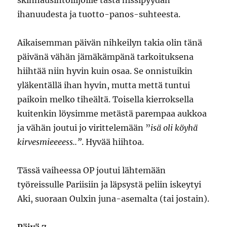
skinnausintoilijoille tästä hissipyydan
ihanuudesta ja tuotto-panos-suhteesta.
Aikaisemman päivän nihkeilyn takia olin tänä
päivänä vähän jämäkämpänä tarkoituksena
hiihtää niin hyvin kuin osaa. Se onnistuikin
yläkentällä ihan hyvin, mutta mettä tuntui
paikoin melko tiheältä. Toisella kierroksella
kuitenkin löysimme metästä parempaa aukkoa
ja vähän joutui jo virittelemään ”
isä oli köyhä
kirvesmieeeess..”
. Hyvää hiihtoa.
Tässä vaiheessa OP joutui lähtemään
työreissulle Pariisiin ja läpsystä peliin iskeytyi
Aki, suoraan Oulxin juna-asemalta (tai jostain).