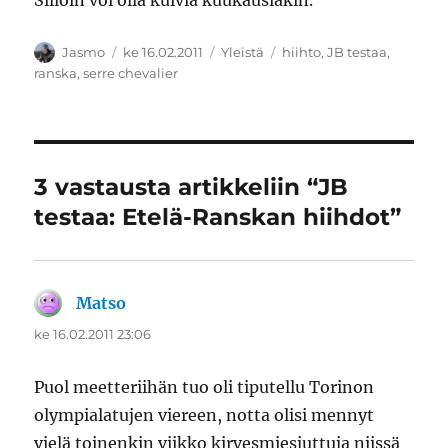
Silloin voi olla kuivia kuukausiakin.
Kirjoittaja
Julkaistu
Kategoriat
Avainsanat
Jasmo
ke 16.02.2011
Yleistä
hiihto
,
JB testaa
,
ranska
,
serre chevalier
3 vastausta artikkeliin “JB
testaa: Etelä-Ranskan hiihdot”
Matso
sanoo:
ke 16.02.2011 23:06
Puol meetteriihän tuo oli tiputellu Torinon
olympialatujen viereen, notta olisi mennyt
vielä toinenkin viikko kirvesmiesjuttuja niissä