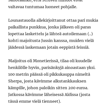
Sanotaanko, että Struven hiihdot eivät
valtavaa tuntumaa luoneet pohjalle.
Lounastauolla allekirjoittanut ottaa pari mukia
paikallista punkkua, jonka jälkeen oli paras
lopettaa laskettelu ja lähteä autoilemaan (..)
kohti majoitusta Jussin kanssa, muiden vielä
jäädessä laskemaan jotain eeppistä feissiä.
Maijoitus oli Monetierissä, tilaa oli kuudelle
henkilölle hyvin, parisänkyjä ainoastaan yksi.
100 metrin päässä oli pikkukauppa nimeltä
Sherpa, josta kävimme alkutankkauksen
kämpille, johon paloikin sitten 200 euroa.
Jatkossa kävimme läheisessä Aldissa (josta
tässä emme vielä tienneet).