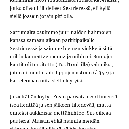
kuulimme myös muutamista muista kavereista,
jotka olivat hiihdelleet Sestrieressä, eli kyllä
siellä jossain jotain piti olla.
Sattumalta osuimme juuri näiden hahmojen
kanssa samaan aikaan parkkipaikalle
Sestrieressä ja saimme hieman vinkkejä siitä,
mihin kannattaa mennä ja mihin ei. Sumojen
kantit oli teroitettu (ToolTonicilla) valmiiksi,
joten ei muuta kuin lippujen ostoon (á 34e) ja
kattelemaan mitä sieltä löytyisi.
Ja sieltähän löytyi. Ensin parisataa verttimetriä
isoa kenttää ja sen jälkeen tihenevää, mutta
onneksi aukkoisaa mettähiihtoo. Siis oikeaa
puuteria! Muistin ehkä mainita meidän