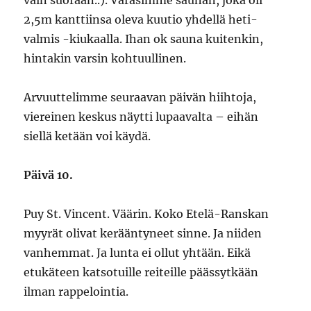
vain suoraan..). Varasimme saunan, joka oli
2,5m kanttiinsa oleva kuutio yhdellä heti-
valmis -kiukaalla. Ihan ok sauna kuitenkin,
hintakin varsin kohtuullinen.
Arvuuttelimme seuraavan päivän hiihtoja,
viereinen keskus näytti lupaavalta – eihän
siellä ketään voi käydä.
Päivä 10.
Puy St. Vincent. Väärin. Koko Etelä-Ranskan
myyrät olivat kerääntyneet sinne. Ja niiden
vanhemmat. Ja lunta ei ollut yhtään. Eikä
etukäteen katsotuille reiteille päässytkään
ilman rappelointia.