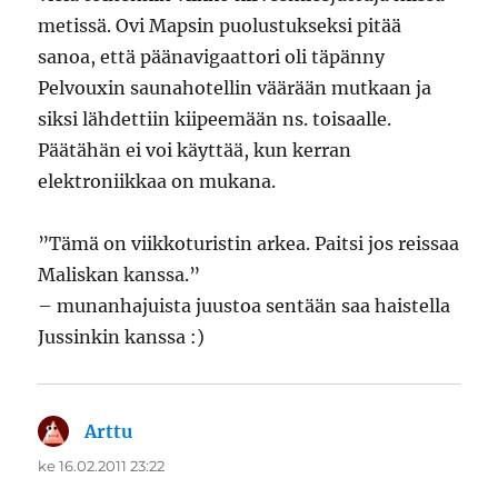
metissä. Ovi Mapsin puolustukseksi pitää
sanoa, että päänavigaattori oli täpänny
Pelvouxin saunahotellin väärään mutkaan ja
siksi lähdettiin kiipeemään ns. toisaalle.
Päätähän ei voi käyttää, kun kerran
elektroniikkaa on mukana.
”Tämä on viikkoturistin arkea. Paitsi jos reissaa
Maliskan kanssa.”
– munanhajuista juustoa sentään saa haistella
Jussinkin kanssa :)
Arttu
sanoo:
ke 16.02.2011 23:22