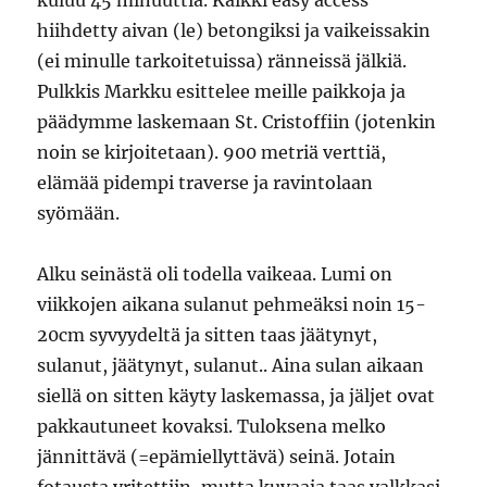
kuluu 45 minuuttia. Kaikki easy access
hiihdetty aivan (le) betongiksi ja vaikeissakin
(ei minulle tarkoitetuissa) ränneissä jälkiä.
Pulkkis Markku esittelee meille paikkoja ja
päädymme laskemaan St. Cristoffiin (jotenkin
noin se kirjoitetaan). 900 metriä verttiä,
elämää pidempi traverse ja ravintolaan
syömään.
Alku seinästä oli todella vaikeaa. Lumi on
viikkojen aikana sulanut pehmeäksi noin 15-
20cm syvyydeltä ja sitten taas jäätynyt,
sulanut, jäätynyt, sulanut.. Aina sulan aikaan
siellä on sitten käyty laskemassa, ja jäljet ovat
pakkautuneet kovaksi. Tuloksena melko
jännittävä (=epämiellyttävä) seinä. Jotain