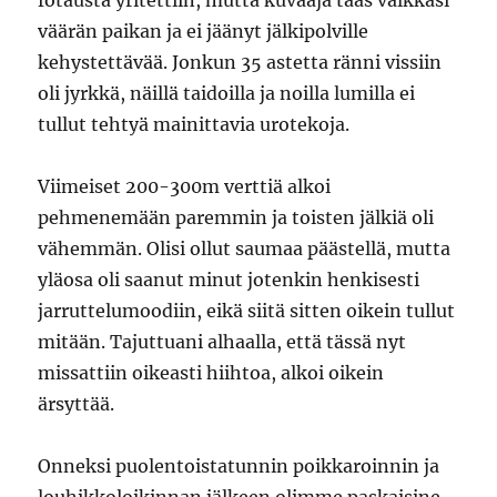
fotausta yritettiin, mutta kuvaaja taas valkkasi
väärän paikan ja ei jäänyt jälkipolville
kehystettävää. Jonkun 35 astetta ränni vissiin
oli jyrkkä, näillä taidoilla ja noilla lumilla ei
tullut tehtyä mainittavia urotekoja.
Viimeiset 200-300m verttiä alkoi
pehmenemään paremmin ja toisten jälkiä oli
vähemmän. Olisi ollut saumaa päästellä, mutta
yläosa oli saanut minut jotenkin henkisesti
jarruttelumoodiin, eikä siitä sitten oikein tullut
mitään. Tajuttuani alhaalla, että tässä nyt
missattiin oikeasti hiihtoa, alkoi oikein
ärsyttää.
Onneksi puolentoistatunnin poikkaroinnin ja