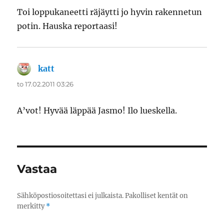
Toi loppukaneetti räjäytti jo hyvin rakennetun
potin. Hauska reportaasi!
katt
sanoo:
to 17.02.2011 03:26
A’vot! Hyvää läppää Jasmo! Ilo lueskella.
Vastaa
Sähköpostiosoitettasi ei julkaista.
Pakolliset kentät on
merkitty
*