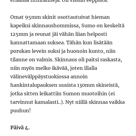
erilaisia firnirännejä. Oli vissiin eeppistä.
Omat 95mm skinit osottautuivat hieman
kapeiksi skinnaushommissa, Sumo on keskeltä
125mm ja reunat jäi vähän liian helposti
kannattamaan suksea. Tähän kun lisätään
porukan levein suksi ja huonoin kunto, niin
tilanne on valmis. Skinnaus oli paitsi raskasta,
niin myös melko ikävää, joten illalla
välinevälppäystuokiossa annoin
hankintalupauksen uusista 130mm skineistä,
jotka sitten leikattiin Sumon muotoihin (ei
tarvinnut kamalasti..). Nyt niillä skinnaa vaikka
puuhun!
Päivä 4.