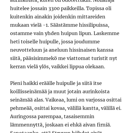
aurinkoista, kuten oli odotettukin. Nollaraja
huitelee jossain 3300 paikkeilla. Topissa oli
kuitenkin ainakin joidenkin mittareiden
mukaan vielä -1. Säästämme hissilipuissa,
ostamme vain yhden huipun lipun. Laskemme
heti toiselle huipulle, jossa joudumme
neuvotteluun ja aneluun hissinaisen kanssa
siitä, pääsisimmekö me viattomat turistit nyt
kerran vielä ylös, vaikkei lippua olekaan.
Pieni haikki eräälle huipulle ja siitä itse
koillisseinämää ja muut jotain aurinkoista
seinämää alas. Vaikeaa, lumi on varjossa osittai
pehmeää, osittai kovaa, välillä kantta, välillä ei.
Auringossa parempaa, tasaisemmin
lämmennyttä, joskaan ei ehkä aivan firniä.