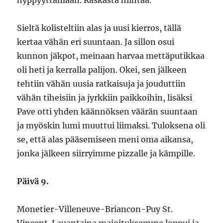
hyppyyttämään. Raskasta hiihtää.
Sieltä kolisteltiin alas ja uusi kierros, tällä
kertaa vähän eri suuntaan. Ja sillon osui
kunnon jäkpot, meinaan harvaa mettäputikkaa
oli heti ja kerralla palijon. Okei, sen jälkeen
tehtiin vähän uusia ratkaisuja ja jouduttiin
vähän tiheisiin ja jyrkkiin paikkoihin, lisäksi
Pave otti yhden käännöksen väärän suuntaan
ja myöskin lumi muuttui liimaksi. Tuloksena oli
se, että alas pääsemiseen meni oma aikansa,
jonka jälkeen siirryimme pizzalle ja kämpille.
Päivä 9.
Monetier-Villeneuve-Briancon-Puy St.