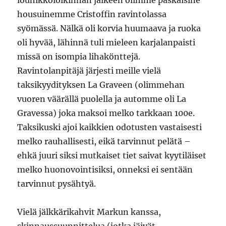
louhikkoloikinnan jälkeen olimme paskaisine
housuinemme Cristoffin ravintolassa
syömässä. Nälkä oli korvia huumaava ja ruoka
oli hyvää, lähinnä tuli mieleen karjalanpaisti
missä on isompia lihakönttejä.
Ravintolanpitäjä järjesti meille vielä
taksikyydityksen La Graveen (olimmehan
vuoren väärällä puolella ja automme oli La
Gravessa) joka maksoi melko tarkkaan 100e.
Taksikuski ajoi kaikkien odotusten vastaisesti
melko rauhallisesti, eikä tarvinnut pelätä –
ehkä juuri siksi mutkaiset tiet saivat kyytiläiset
melko huonovointisiksi, onneksi ei sentään
tarvinnut pysähtyä.
Vielä jälkkärikahvit Markun kanssa,