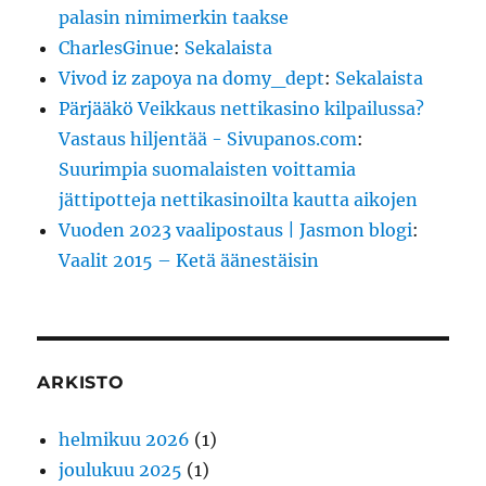
palasin nimimerkin taakse
CharlesGinue
:
Sekalaista
Vivod iz zapoya na domy_dept
:
Sekalaista
Pärjääkö Veikkaus nettikasino kilpailussa?
Vastaus hiljentää - Sivupanos.com
:
Suurimpia suomalaisten voittamia
jättipotteja nettikasinoilta kautta aikojen
Vuoden 2023 vaalipostaus | Jasmon blogi
:
Vaalit 2015 – Ketä äänestäisin
ARKISTO
helmikuu 2026
(1)
joulukuu 2025
(1)