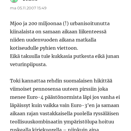
ma 05.11.2007 15:49
Mjoo ja 200 miljoonaa (!) urbanisoitunutta
kiinalaista on samaan aikaan liikenteessä
niiden uudenvuoden aikana matkalla
kotiseudulle pyhien viettoon.
Eikä takuulla tule kukkasia putkesta eikä junan
veturinpiipusta.
Toki kannattaa rehdin suomalaisen hikittää
viimoiset pennosensa uuteen pirssiin joka
menee Euro-4 päästönormista läpi jos vanha ei
läpäissyt kuin vaikka vain Euro-3’en ja samaan
aikaan rajan vastakkaisella puolella ryssäläisen
teollisuuskombinaatin ympäristölupa hoituu
ruskealla kirjekuorella – niinkuin aina