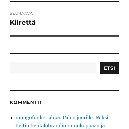
SEURAAVA
Kiirettä
Seuraava
artikkeli:
Etsi
ETSI
KOMMENTIT
mnogofunkc_ahpa
:
Paluu juurille: Miksi
heitin henkilöbrändin romukoppaan ja