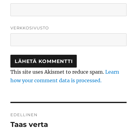
VERKKOSIVUSTO
This site uses Akismet to reduce spam.
Learn
how your comment data is processed.
Artikkelien
EDELLINEN
selaus
Taas verta
Edellinen
artikkeli: