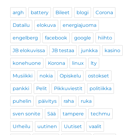
argh
battery
Bileet
blogi
Corona
Datailu
elokuva
energiajuoma
engelberg
facebook
google
hiihto
JB elokuvissa
JB testaa
junkka
kasino
konehuone
Korona
linux
lty
Musiikki
nokia
Opiskelu
ostokset
pankki
Pelit
Pikkuviestit
politiikka
puhelin
päivitys
raha
ruka
sven sonite
Sää
tampere
techmu
Urheilu
uutinen
Uutiset
vaalit