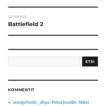
artikkeli:
SEURAAVA
Battlefield 2
Seuraava
artikkeli:
Etsi
ETSI
KOMMENTIT
mnogofunkc_ahpa
:
Paluu juurille: Miksi