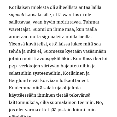
Kotilaisen mielestä oli aiheellista antaa lailla
signaali
kansalaisille, että waretus ei ole
sallittavaa, vaan hyvin moitittavaa. Tuhmat
warettajat. Suomi on ihme maa, kun täällä
annetaan noita signaaleita noilla laeilla.
Yleensä kuvittelisi, että laissa lukee mitä saa
tehdä ja mitä ei, Suomessa kyetään väsäämään
jotain moitittavuuspykäliäkin. Kun Kasvi kertoi
p2p-verkkojen siirtyvän hajautettuihin ja
salattuihin systeemeihin, Kotilainen ja
Berglund eivät korviaan lotkauttaneet.
Kuulemma niitä salattuja ohjelmia
käyttäessään ihminen tietää tekevänsä
laittomuuksia, eikä suomalainen tee niin. No,
jos olet varma ettet jää jostain kiinni, niin