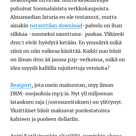
heikompaa hirvittää. Mutta keskustelijat
puhuivat Suomalaisista verkkokaupoista.
Almamedian laturia en ole testannut, mutta
ainakin
netanttilan download
-palvelu on ihan
silkkaa -suomeksi sanottuna- paskaa. Ylikireät
drm:t eivät hyödytä ketään. En ymmärrä mikä
siinä on niin vaikeaa käsittää.
Kaikki
nuo biisit
on ilman drm:ää jaossa p2p-verkoissa, mikä on
idea myydä kalliilla rajoitettuja versioita?
Beatport
, jota usein mainostan, myy ilman
DRM-suojauksia mp3:ia. Nyt yli miljoonan
latauksen raja (/ostosuorituksen) on ylittynyt.
Yksittäiset biisit maksavat puolestatoista
kahteen ja puoleen dollariin.