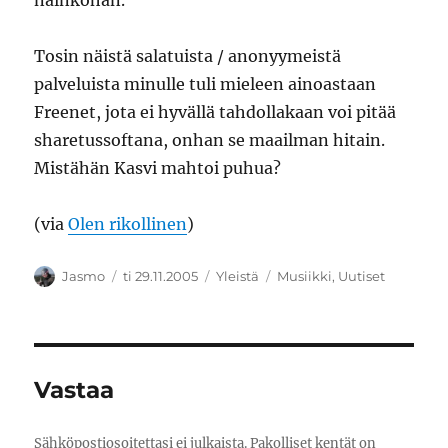
näinköhän.
Tosin näistä salatuista / anonyymeistä
palveluista minulle tuli mieleen ainoastaan
Freenet, jota ei hyvällä tahdollakaan voi pitää
sharetussoftana, onhan se maailman hitain.
Mistähän Kasvi mahtoi puhua?
(via
Olen rikollinen
)
Kirjoittaja
Julkaistu
Kategoriat
Avainsanat
Jasmo
ti 29.11.2005
Yleistä
Musiikki
,
Uutiset
Vastaa
Sähköpostiosoitettasi ei julkaista.
Pakolliset kentät on