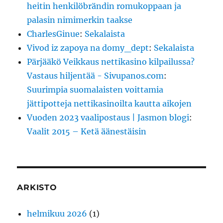
heitin henkilöbrändin romukoppaan ja
palasin nimimerkin taakse
CharlesGinue
:
Sekalaista
Vivod iz zapoya na domy_dept
:
Sekalaista
Pärjääkö Veikkaus nettikasino kilpailussa?
Vastaus hiljentää - Sivupanos.com
:
Suurimpia suomalaisten voittamia
jättipotteja nettikasinoilta kautta aikojen
Vuoden 2023 vaalipostaus | Jasmon blogi
:
Vaalit 2015 – Ketä äänestäisin
ARKISTO
helmikuu 2026
(1)