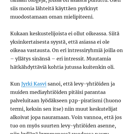
tänään blogeja, joissa on asiasta puhuttu. Olen
siis monia lähteitä käyttäen pyrkinyt
muodostamaan oman mielipiteeni.
Kukaan keskustelijoista ei ollut oikeassa. Siitä
yksinkertaisesta syystä, että asiassa ei ole
oikeaa vastausta. On eri intressiryhmiä joilla on
– yllätys sinänsä – eri intressit. Muutamia
hätkähdyttäviä kohtia jutussa kuitenkin oli.
Kun
Jyrki Kasvi
sanoi, että levy-yhtiöiden ja
muiden mediayhtiöiden pitäisi parantaa
palveluitaan lyödäkseen p2p-piratismi (huono
termi, keksin sen itse) niin muut keskutelijat
alkoivat jopa nauramaan. Voin vannoa, että jos
tuo on myös suurten levy-yhtiöiden asenne,