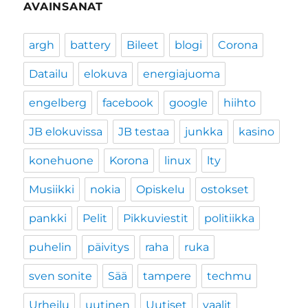
AVAINSANAT
argh
battery
Bileet
blogi
Corona
Datailu
elokuva
energiajuoma
engelberg
facebook
google
hiihto
JB elokuvissa
JB testaa
junkka
kasino
konehuone
Korona
linux
lty
Musiikki
nokia
Opiskelu
ostokset
pankki
Pelit
Pikkuviestit
politiikka
puhelin
päivitys
raha
ruka
sven sonite
Sää
tampere
techmu
Urheilu
uutinen
Uutiset
vaalit