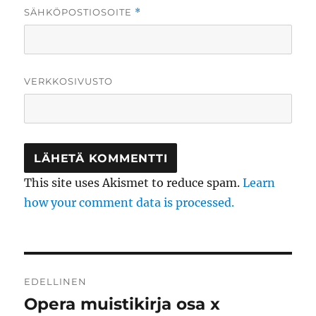
SÄHKÖPOSTIOSOITE
*
VERKKOSIVUSTO
This site uses Akismet to reduce spam.
Learn
how your comment data is processed.
Artikkelien
EDELLINEN
selaus
Opera muistikirja osa x
Edellinen