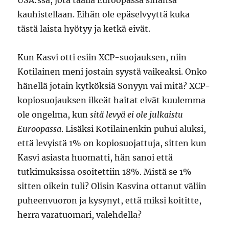
USA:ssa, jota täällä Euroopassa sinänsä
kauhistellaan. Eihän ole epäselvyyttä kuka
tästä laista hyötyy ja ketkä eivät.
Kun Kasvi otti esiin XCP-suojauksen, niin
Kotilainen meni jostain syystä vaikeaksi. Onko
hänellä jotain kytköksiä Sonyyn vai mitä? XCP-
kopiosuojauksen ilkeät haitat eivät kuulemma
ole ongelma, kun
sitä levyä ei ole julkaistu
Euroopassa
. Lisäksi Kotilainenkin puhui aluksi,
että levyistä 1% on kopiosuojattuja, sitten kun
Kasvi asiasta huomatti, hän sanoi että
tutkimuksissa osoitettiin 18%. Mistä se 1%
sitten oikein tuli? Olisin Kasvina ottanut väliin
puheenvuoron ja kysynyt, että miksi koititte,
herra varatuomari, valehdella?