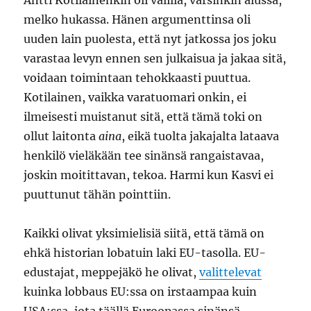
Antti Kotilainenkin oli välillä, varsinkin alussa,
melko hukassa. Hänen argumenttinsa oli
uuden lain puolesta, että nyt jatkossa jos joku
varastaa levyn ennen sen julkaisua ja jakaa sitä,
voidaan toimintaan tehokkaasti puuttua.
Kotilainen, vaikka varatuomari onkin, ei
ilmeisesti muistanut sitä, että tämä toki on
ollut laitonta
aina
, eikä tuolta jakajalta lataava
henkilö vieläkään tee sinänsä rangaistavaa,
joskin moitittavan, tekoa. Harmi kun Kasvi ei
puuttunut tähän pointtiin.
Kaikki olivat yksimielisiä siitä, että tämä on
ehkä historian lobatuin laki EU-tasolla. EU-
edustajat, meppejäkö he olivat,
valittelevat
kuinka lobbaus EU:ssa on irstaampaa kuin