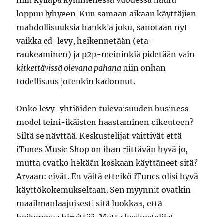
niin kylläpä kymmenessä vuodessa nauru
loppuu lyhyeen. Kun samaan aikaan käyttäjien
mahdollisuuksia hankkia joku, sanotaan nyt
vaikka cd-levy, heikennetään (eta-
raukeaminen) ja p2p-meininkiä pidetään vain
kitkettävissä olevana pahana
niin onhan
todellisuus jotenkin kadonnut.
Onko levy-yhtiöiden tulevaisuuden business
model teini-ikäisten haastaminen oikeuteen?
Siltä se näyttää. Keskustelijat väittivät että
iTunes Music Shop on ihan riittävän hyvä jo,
mutta ovatko hekään koskaan käyttäneet sitä?
Arvaan: eivät. En väitä etteikö iTunes olisi hyvä
käyttökokemukseltaan. Sen myynnit ovatkin
maailmanlaajuisesti sitä luokkaa, että