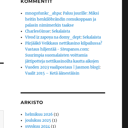
KOMMENTIT
mnogofunkc_ahpa
:
Paluu juurille: Miksi
heitin henkilöbrändin romukoppaan ja
palasin nimimerkin taakse
CharlesGinue
:
Sekalaista
Vivod iz zapoya na domy_dept
:
Sekalaista
Pärjääkö Veikkaus nettikasino kilpailussa?
Vastaus hiljentää - Sivupanos.com
:
Suurimpia suomalaisten voittamia
jättipotteja nettikasinoilta kautta aikojen
Vuoden 2023 vaalipostaus | Jasmon blogi
:
Vaalit 2015 – Ketä äänestäisin
ARKISTO
helmikuu 2026
(1)
joulukuu 2025
(1)
syyskuu 2024
(1)