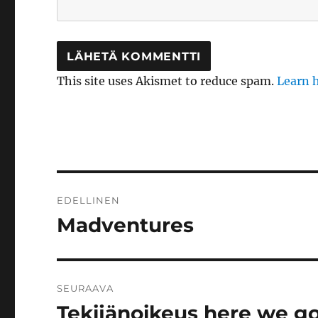
This site uses Akismet to reduce spam.
Learn 
Artikkelien
EDELLINEN
selaus
Madventures
Edellinen
artikkeli:
SEURAAVA
Tekijänoikeus here we g
Seuraava