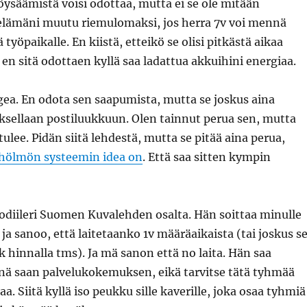
löysäämistä voisi odottaa, mutta ei se ole mitään
 elämäni muutu riemulomaksi, jos herra 7v voi mennä
työpaikalle. En kiistä, etteikö se olisi pitkästä aikaa
n sitä odottaen kyllä saa ladattua akkuihini energiaa.
gea. En odota sen saapumista, mutta se joskus aina
ksellaan postiluukkuun. Olen tainnut perua sen, mutta
ulee. Pidän siitä lehdestä, mutta se pitää aina perua,
hölmön systeemin idea on
. Että saa sitten kympin
odiileri Suomen Kuvalehden osalta. Hän soittaa minulle
ja sanoo, että laitetaanko 1v määräaikaista (tai joskus s
k hinnalla tms). Ja mä sanon että no laita. Hän saa
nä saan palvelukokemuksen, eikä tarvitse tätä tyhmää
. Siitä kyllä iso peukku sille kaverille, joka osaa tyhmiä