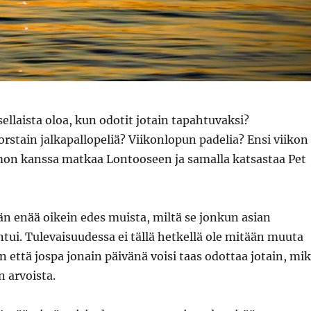
sellaista oloa, kun odotit jotain tapahtuvaksi?
stain jalkapallopeliä? Viikonlopun padelia? Ensi viikon
imon kanssa matkaa Lontooseen ja samalla katsastaa Pet
n enää oikein edes muista, miltä se jonkun asian
ui. Tulevaisuudessa ei tällä hetkellä ole mitään muuta
n että jospa jonain päivänä voisi taas odottaa jotain, mi
n arvoista.