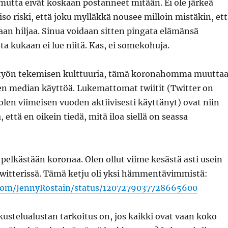
mutta eivät koskaan postanneet mitään. Ei ole järkeä
 iso riski, että joku mylläkkä nousee milloin mistäkin, et
aan hiljaa. Sinua voidaan sitten pingata elämänsä
ta kukaan ei lue niitä. Kas, ei somekohuja.
yön tekemisen kulttuuria, tämä koronahomma muutta
sen median käyttöä. Lukemattomat twiitit (Twitter on
olen viimeisen vuoden aktiivisesti käyttänyt) ovat niin
a, että en oikein tiedä, mitä iloa siellä on seassa
 pelkästään koronaa. Olen ollut viime kesästä asti usein
tterissä. Tämä ketju oli yksi hämmentävimmistä:
r.com/JennyRostain/status/1207279037728665600
stelualustan tarkoitus on, jos kaikki ovat vaan koko