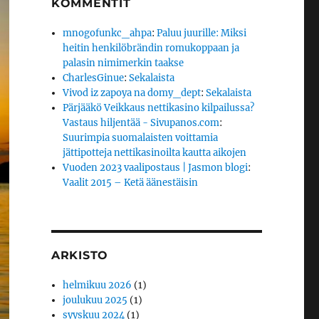
KOMMENTIT
mnogofunkc_ahpa
:
Paluu juurille: Miksi
heitin henkilöbrändin romukoppaan ja
palasin nimimerkin taakse
CharlesGinue
:
Sekalaista
Vivod iz zapoya na domy_dept
:
Sekalaista
Pärjääkö Veikkaus nettikasino kilpailussa?
Vastaus hiljentää - Sivupanos.com
:
Suurimpia suomalaisten voittamia
jättipotteja nettikasinoilta kautta aikojen
Vuoden 2023 vaalipostaus | Jasmon blogi
:
Vaalit 2015 – Ketä äänestäisin
ARKISTO
helmikuu 2026
(1)
joulukuu 2025
(1)
syyskuu 2024
(1)