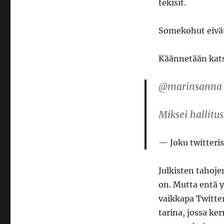
tekisit.
Somekohut eivät 
Käännetään katse
@marinsanna mi
Miksei hallitus
Joku twitteri
Julkisten tahojen
on. Mutta entä y
vaikkapa Twitter
tarina, jossa kerr