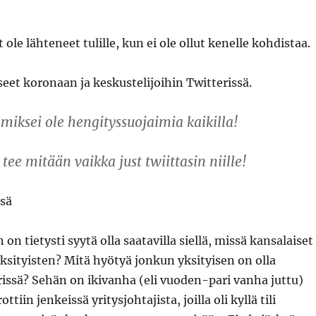
ole lähteneet tulille, kun ei ole ollut kenelle kohdistaa.
et koronaan ja keskustelijoihin Twitterissä.
ksei ole hengityssuojaimia kaikilla!
 tee mitään vaikka just twiittasin niille!
ssä
 on tietysti syytä olla saatavilla siellä, missä kansalaiset
ksityisten? Mitä hyötyä jonkun yksityisen on olla
issä? Sehän on ikivanha (eli vuoden-pari vanha juttu)
ottiin jenkeissä yritysjohtajista, joilla oli kyllä tili