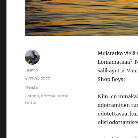
Muistatko vielä 
Lomamatkaa? Tor
Kirjoittaja
Jasmo
salikäyntiä. Va
Julkaistu
ti 07.04.2020
Shop Boys?
Kategoriat
Yleistä
Avainsanat
Corona
,
Korona
,
some
,
Niin, en minäkää
twitter
odottaminen tunt
odotettavaa, kui
olisi odottamise