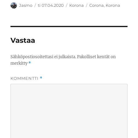
Kirjoittaja
Julkaistu
Kategoriat
Avainsanat
Jasmo
ti 07.04.2020
Korona
Corona
,
Korona
Vastaa
Sähköpostiosoitettasi ei julkaista.
Pakolliset kentät on
merkitty
*
KOMMENTTI
*