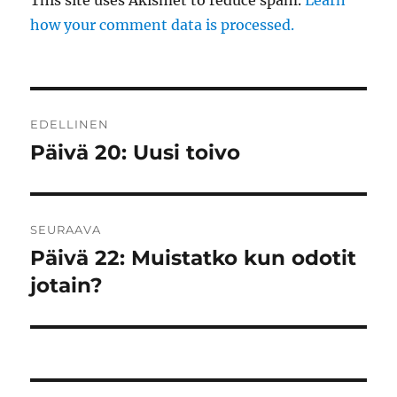
This site uses Akismet to reduce spam.
Learn
how your comment data is processed.
Artikkelien
EDELLINEN
selaus
Päivä 20: Uusi toivo
Edellinen
artikkeli:
SEURAAVA
Päivä 22: Muistatko kun odotit
Seuraava
artikkeli:
jotain?