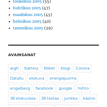
toukokuu 2005
(55)
huhtikuu 2005
(47)
maaliskuu 2005
(45)
helmikuu 2005
(40)
tammikuu 2005
(29)
AVAINSANAT
argh
battery
Bileet
blogi
Corona
Datailu
elokuva
energiajuoma
engelberg
facebook
google
hiihto
JB elokuvissa
JB testaa
junkka
kasino