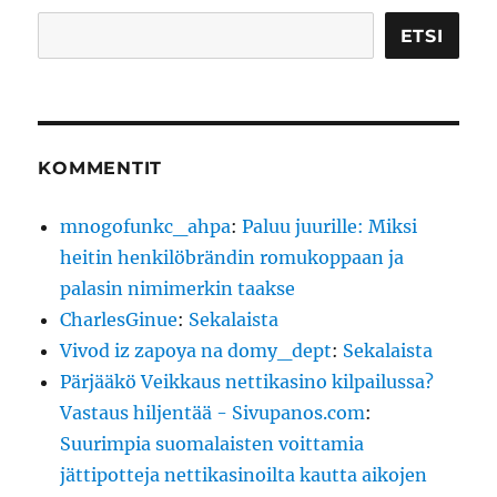
Etsi
ETSI
KOMMENTIT
mnogofunkc_ahpa
:
Paluu juurille: Miksi
heitin henkilöbrändin romukoppaan ja
palasin nimimerkin taakse
CharlesGinue
:
Sekalaista
Vivod iz zapoya na domy_dept
:
Sekalaista
Pärjääkö Veikkaus nettikasino kilpailussa?
Vastaus hiljentää - Sivupanos.com
:
Suurimpia suomalaisten voittamia
jättipotteja nettikasinoilta kautta aikojen