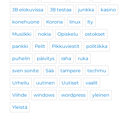
JB elokuvissa
JB testaa
junkka
kasino
konehuone
Korona
linux
lty
Musiikki
nokia
Opiskelu
ostokset
pankki
Pelit
Pikkuviestit
politiikka
puhelin
päivitys
raha
ruka
sven sonite
Sää
tampere
techmu
Urheilu
uutinen
Uutiset
vaalit
Viihde
windows
wordpress
yleinen
Yleistä