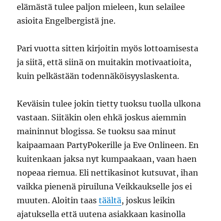
elämästä tulee paljon mieleen, kun selailee
asioita Engelbergistä jne.
Pari vuotta sitten kirjoitin myös lottoamisesta
ja siitä, että siinä on muitakin motivaatioita,
kuin pelkästään todennäköisyyslaskenta.
Keväisin tulee jokin tietty tuoksu tuolla ulkona
vastaan. Siitäkin olen ehkä joskus aiemmin
maininnut blogissa. Se tuoksu saa minut
kaipaamaan PartyPokerille ja Eve Onlineen. En
kuitenkaan jaksa nyt kumpaakaan, vaan haen
nopeaa riemua. Eli nettikasinot kutsuvat, ihan
vaikka pienenä piruiluna Veikkaukselle jos ei
muuten. Aloitin taas
täältä
, joskus leikin
ajatuksella että uutena asiakkaan kasinolla