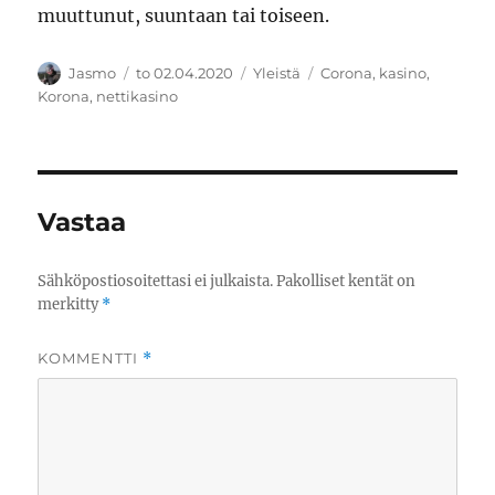
muuttunut, suuntaan tai toiseen.
Kirjoittaja
Julkaistu
Kategoriat
Avainsanat
Jasmo
to 02.04.2020
Yleistä
Corona
,
kasino
,
Korona
,
nettikasino
Vastaa
Sähköpostiosoitettasi ei julkaista.
Pakolliset kentät on
merkitty
*
KOMMENTTI
*