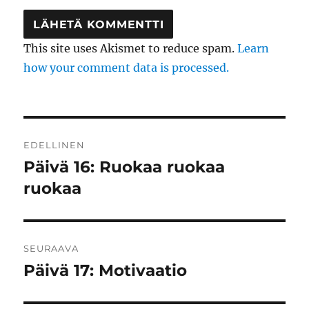
This site uses Akismet to reduce spam.
Learn
how your comment data is processed.
Artikkelien
EDELLINEN
selaus
Päivä 16: Ruokaa ruokaa
Edellinen
artikkeli:
ruokaa
SEURAAVA
Päivä 17: Motivaatio
Seuraava
artikkeli: