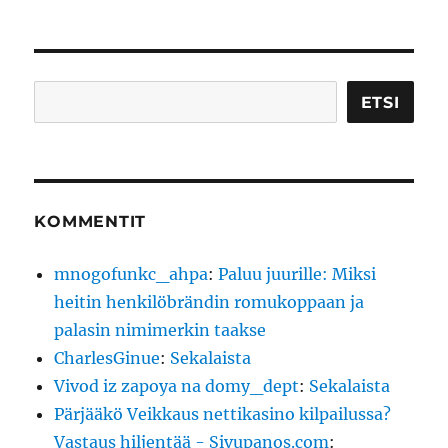
Etsi
ETSI
KOMMENTIT
mnogofunkc_ahpa
:
Paluu juurille: Miksi
heitin henkilöbrändin romukoppaan ja
palasin nimimerkin taakse
CharlesGinue
:
Sekalaista
Vivod iz zapoya na domy_dept
:
Sekalaista
Pärjääkö Veikkaus nettikasino kilpailussa?
Vastaus hiljentää - Sivupanos.com
: