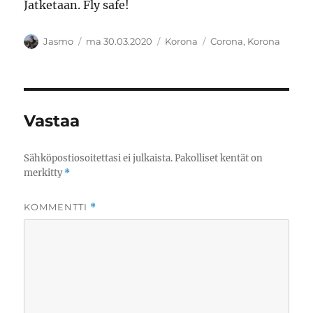
Jatketaan. Fly safe!
Kirjoittaja
Julkaistu
Kategoriat
Avainsanat
Jasmo
ma 30.03.2020
Korona
Corona
,
Korona
Vastaa
Sähköpostiosoitettasi ei julkaista.
Pakolliset kentät on
merkitty
*
KOMMENTTI
*