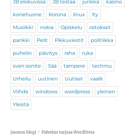
JB elokuvissa
JB testaa
junkka
kasino
konehuone
Korona
linux
lty
Musiikki
nokia
Opiskelu
ostokset
pankki
Pelit
Pikkuviestit
politiikka
puhelin
päivitys
raha
ruka
sven sonite
Sää
tampere
techmu
Urheilu
uutinen
Uutiset
vaalit
Viihde
windows
wordpress
yleinen
Yleistä
Jasmon blogi
Palvelun tarjoaa WordPress