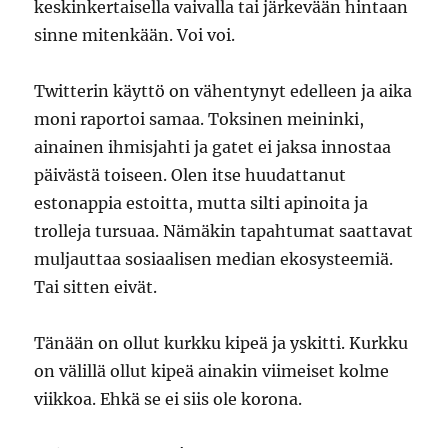
keskinkertaisella vaivalla tai järkevään hintaan
sinne mitenkään. Voi voi.
Twitterin käyttö on vähentynyt edelleen ja aika
moni raportoi samaa. Toksinen meininki,
ainainen ihmisjahti ja gatet ei jaksa innostaa
päivästä toiseen. Olen itse huudattanut
estonappia estoitta, mutta silti apinoita ja
trolleja tursuaa. Nämäkin tapahtumat saattavat
muljauttaa sosiaalisen median ekosysteemiä.
Tai sitten eivät.
Tänään on ollut kurkku kipeä ja yskitti. Kurkku
on välillä ollut kipeä ainakin viimeiset kolme
viikkoa. Ehkä se ei siis ole korona.