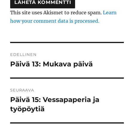
This site uses Akismet to reduce spam.
Learn
how your comment data is processed.
Artikkelien
EDELLINEN
selaus
Päivä 13: Mukava päivä
Edellinen
artikkeli:
SEURAAVA
Päivä 15: Vessapaperia ja
Seuraava
artikkeli:
työpöytiä