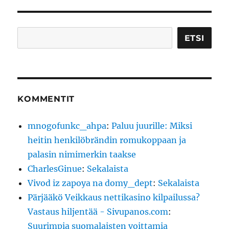
Etsi
ETSI
KOMMENTIT
mnogofunkc_ahpa
:
Paluu juurille: Miksi
heitin henkilöbrändin romukoppaan ja
palasin nimimerkin taakse
CharlesGinue
:
Sekalaista
Vivod iz zapoya na domy_dept
:
Sekalaista
Pärjääkö Veikkaus nettikasino kilpailussa?
Vastaus hiljentää - Sivupanos.com
:
Suurimpia suomalaisten voittamia