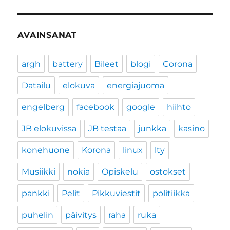
AVAINSANAT
argh
battery
Bileet
blogi
Corona
Datailu
elokuva
energiajuoma
engelberg
facebook
google
hiihto
JB elokuvissa
JB testaa
junkka
kasino
konehuone
Korona
linux
lty
Musiikki
nokia
Opiskelu
ostokset
pankki
Pelit
Pikkuviestit
politiikka
puhelin
päivitys
raha
ruka