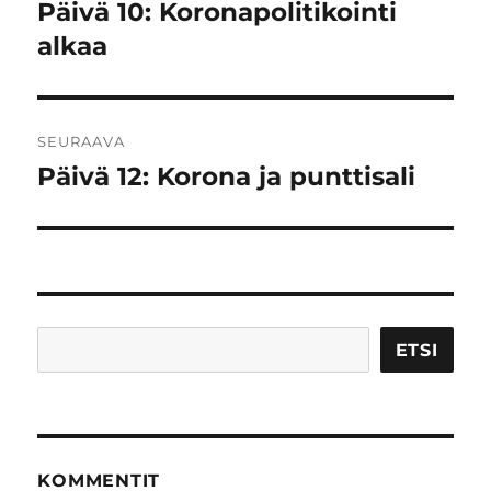
selaus
Päivä 10: Koronapolitikointi
Edellinen
artikkeli:
alkaa
SEURAAVA
Päivä 12: Korona ja punttisali
Seuraava
artikkeli:
Etsi
ETSI
KOMMENTIT