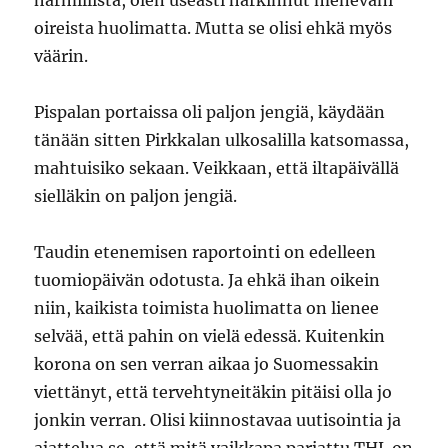
harmillista, olen useasti harkinnut meneväni
oireista huolimatta. Mutta se olisi ehkä myös
väärin.
Pispalan portaissa oli paljon jengiä, käydään
tänään sitten Pirkkalan ulkosalilla katsomassa,
mahtuisiko sekaan. Veikkaan, että iltapäivällä
sielläkin on paljon jengiä.
Taudin etenemisen raportointi on edelleen
tuomiopäivän odotusta. Ja ehkä ihan oikein
niin, kaikista toimista huolimatta on lienee
selvää, että pahin on vielä edessä. Kuitenkin
korona on sen verran aikaa jo Suomessakin
viettänyt, että tervehtyneitäkin pitäisi olla jo
jonkin verran. Olisi kiinnostavaa uutisointia ja