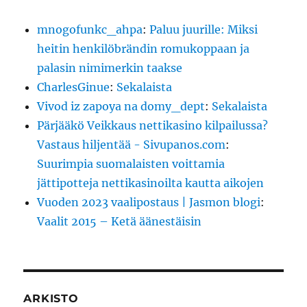
mnogofunkc_ahpa
:
Paluu juurille: Miksi
heitin henkilöbrändin romukoppaan ja
palasin nimimerkin taakse
CharlesGinue
:
Sekalaista
Vivod iz zapoya na domy_dept
:
Sekalaista
Pärjääkö Veikkaus nettikasino kilpailussa?
Vastaus hiljentää - Sivupanos.com
:
Suurimpia suomalaisten voittamia
jättipotteja nettikasinoilta kautta aikojen
Vuoden 2023 vaalipostaus | Jasmon blogi
:
Vaalit 2015 – Ketä äänestäisin
ARKISTO