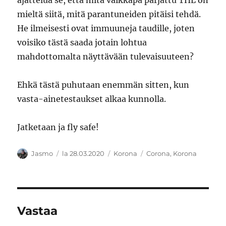
ajattelua se, että mitä vaikkapa parjattu THL on
mieltä siitä, mitä parantuneiden pitäisi tehdä.
He ilmeisesti ovat immuuneja taudille, joten
voisiko tästä saada jotain lohtua
mahdottomalta näyttävään tulevaisuuteen?
Ehkä tästä puhutaan enemmän sitten, kun
vasta-ainetestaukset alkaa kunnolla.
Jatketaan ja fly safe!
Kirjoittaja
Julkaistu
Kategoriat
Avainsanat
Jasmo
la 28.03.2020
Korona
Corona
,
Korona
Vastaa