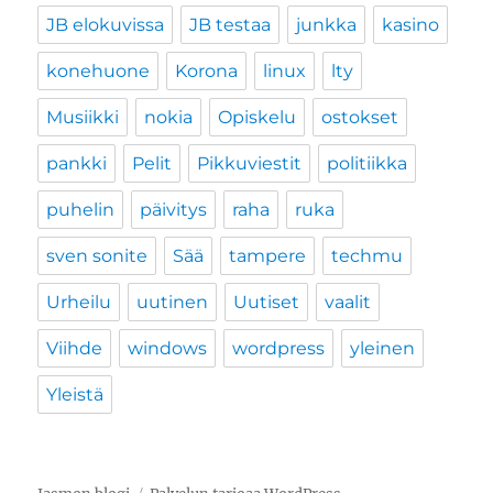
JB elokuvissa
JB testaa
junkka
kasino
konehuone
Korona
linux
lty
Musiikki
nokia
Opiskelu
ostokset
pankki
Pelit
Pikkuviestit
politiikka
puhelin
päivitys
raha
ruka
sven sonite
Sää
tampere
techmu
Urheilu
uutinen
Uutiset
vaalit
Viihde
windows
wordpress
yleinen
Yleistä