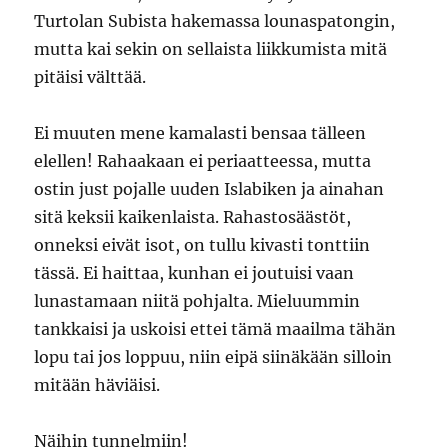
Turtolan Subista hakemassa lounaspatongin,
mutta kai sekin on sellaista liikkumista mitä
pitäisi välttää.
Ei muuten mene kamalasti bensaa tälleen
elellen! Rahaakaan ei periaatteessa, mutta
ostin just pojalle uuden Islabiken ja ainahan
sitä keksii kaikenlaista. Rahastosäästöt,
onneksi eivät isot, on tullu kivasti tonttiin
tässä. Ei haittaa, kunhan ei joutuisi vaan
lunastamaan niitä pohjalta. Mieluummin
tankkaisi ja uskoisi ettei tämä maailma tähän
lopu tai jos loppuu, niin eipä siinäkään silloin
mitään häviäisi.
Näihin tunnelmiin!