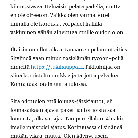
kiinnostavaa. Haluaisin pelata padelia, mutta
en ole oireeton. Vaikka olen varma, ettei
minulla ole koronaa, voi padel hallilla
yskiminen vähän aiheuttaa muille oudon olon…
Iltaisin on ollut aikaa, tänään en pelannut cities
Skylineä vaan minun tosielämän tycoon-peliä
nimeltä
https://tukikauppa.fi
. Pikkuhiljaa on
siinä komisteltu nurkkia ja tarjottu palvelua.
Kohta taas jotain uutta tulossa.
Sitä odottelen että lounas-jätskiautot, eli
lounasaikaan ajavat pakettiautot joista saa
lounasta, alkavat ajaa Tampereellakin. Ainakin
itselle maistuisi ajatus. Kotiruuassa ei sinänsä
mitään vikaa, mutta.. Olen käynyt usein