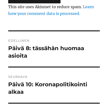
This site uses Akismet to reduce spam.
Learn
how your comment data is processed.
Artikkelien
EDELLINEN
selaus
Päivä 8: tässähän huomaa
Edellinen
artikkeli:
asioita
SEURAAVA
Päivä 10: Koronapolitikointi
Seuraava
artikkeli:
alkaa