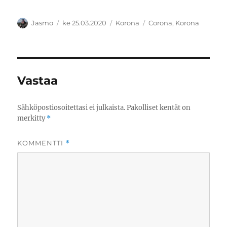
Kirjoittaja
Julkaistu
Kategoriat
Avainsanat
Jasmo
ke 25.03.2020
Korona
Corona
,
Korona
Vastaa
Sähköpostiosoitettasi ei julkaista.
Pakolliset kentät on
merkitty
*
KOMMENTTI
*