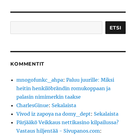
Etsi
ETSI
KOMMENTIT
mnogofunkc_ahpa
:
Paluu juurille: Miksi
heitin henkilöbrändin romukoppaan ja
palasin nimimerkin taakse
CharlesGinue
:
Sekalaista
Vivod iz zapoya na domy_dept
:
Sekalaista
Pärjääkö Veikkaus nettikasino kilpailussa?
Vastaus hiljentää - Sivupanos.com
: